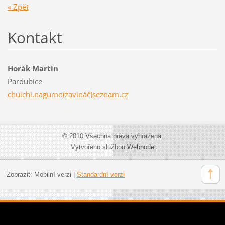
« Zpět
Kontakt
Horák Martin
Pardubice
chuichi.nagumo(zavináč)seznam.cz
© 2010 Všechna práva vyhrazena.
Vytvořeno službou
Webnode
Zobrazit:
Mobilní verzi
|
Standardní verzi