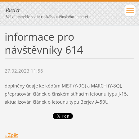
Ruslet
Velká encyklopedie ruského a čínského letectví
informace pro
návštěvníky 614
27.02.2023 11:56
doplněny údaje ke kódům MIST (Y-9G) a MARCH (Y-8Q),
přepracován článek o čínském stíhacím letounu typu J-15,
aktualizován článek o letounu typu Berjev A-50U
« Zpět