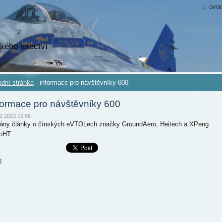
úvod
kého letectví
dní stránka
-
informace pro návštěvníky 600
formace pro návštěvníky 600
2.2023 15:58
dány články o čínských eVTOLech značky GroundAero, Heitech a XPeng
oHT
t