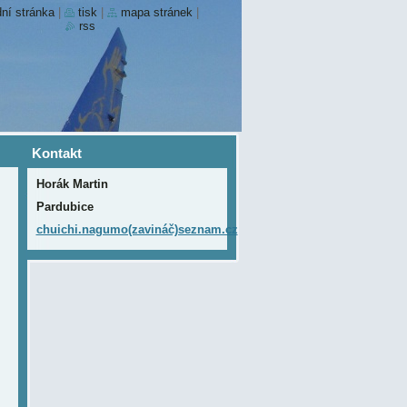
ní stránka
|
tisk
|
mapa stránek
|
rss
Kontakt
Horák Martin
Pardubice
chuichi.nagumo(zavináč)seznam.cz