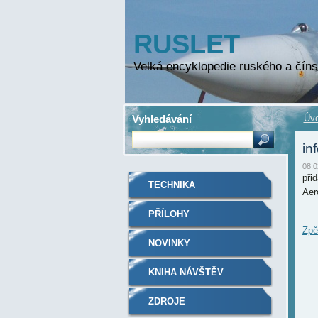
RUSLET
Velká encyklopedie ruského a číns
Vyhledávání
Úvo
in
08.0
při
TECHNIKA
Aer
PŘÍLOHY
Zpě
NOVINKY
KNIHA NÁVŠTĚV
ZDROJE