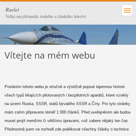
Ruslet
Velká encyklopedie ruského a čínského letectví
Vítejte na mém webu
Posláním tohoto webu je stručně a výstižně popsat tajemnou historii
všech typů létajících pilotovaných i bezpilotních aparátů, které vznikly
na území Ruska, SSSR, států bývalého SSSR a Číny. Pro tyto stránky
mám zatím připraveno téměř 1 000 článků. Před uveřejněním ale budou
muset projít menšími či většímu úpravami, což zabere nějaký ten čas.
Přednostně jsem se rozhodl zde publikovat všechny články o technice