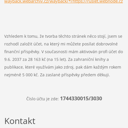
wayback.webarchiv.cz/wayback/*/https://ruslet.webnode.cz
Vzhledem k tomu, že tvorba těchto stránek něco stojí, jsem se
rozhodl založit účet, na který mi můžete posílat dobrovolné
finanční příspěvky. V současnosti mám aktivován profi účet do
9.6. 2037 za 28 163 kč (na 15 let). Za zahraniční knihy a
publikace, které využívám jako zdroj, pak dám každým rokem
nejméně 5 000 kč. Za zaslané příspěvky předem děkuji.
1744330015/3030
Číslo účtu je zde:
Kontakt