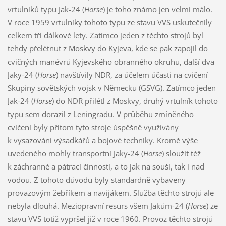
vrtulníků typu Jak-24 (
Horse
) je toho známo jen velmi málo.
V roce 1959 vrtulníky tohoto typu ze stavu VVS uskutečnily
celkem tři dálkové lety. Zatímco jeden z těchto strojů byl
tehdy přelétnut z Moskvy do Kyjeva, kde se pak zapojil do
cvičných manévrů Kyjevského obranného okruhu, další dva
Jaky-24 (
Horse
) navštívily NDR, za účelem účasti na cvičení
Skupiny sovětských vojsk v Německu (GSVG). Zatímco jeden
Jak-24 (
Horse
) do NDR přilétl z Moskvy, druhý vrtulník tohoto
typu sem dorazil z Leningradu. V průběhu zmíněného
cvičení byly přitom tyto stroje úspěšně využívány
k vysazování výsadkářů a bojové techniky. Kromě výše
uvedeného mohly transportní Jaky-24 (
Horse
) sloužit též
k záchranné a pátrací činnosti, a to jak na souši, tak i nad
vodou. Z tohoto důvodu byly standardně vybaveny
provazovým žebříkem a navijákem. Služba těchto strojů ale
nebyla dlouhá. Meziopravní resurs všem Jakům-24 (
Horse
) ze
stavu VVS totiž vypršel již v roce 1960. Provoz těchto strojů