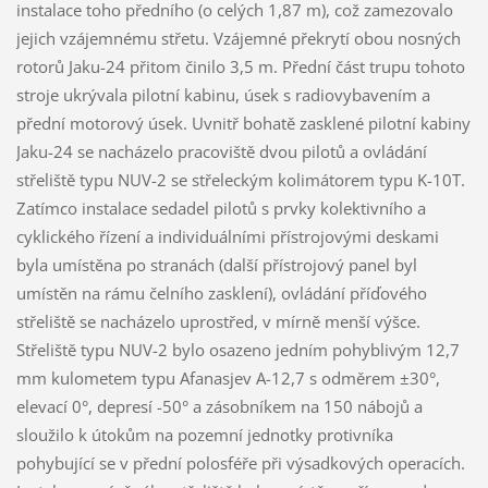
instalace toho předního (o celých 1,87 m), což zamezovalo
jejich vzájemnému střetu. Vzájemné překrytí obou nosných
rotorů Jaku-24 přitom činilo 3,5 m. Přední část trupu tohoto
stroje ukrývala pilotní kabinu, úsek s radiovybavením a
přední motorový úsek. Uvnitř bohatě zasklené pilotní kabiny
Jaku-24 se nacházelo pracoviště dvou pilotů a ovládání
střeliště typu NUV-2 se střeleckým kolimátorem typu K-10T.
Zatímco instalace sedadel pilotů s prvky kolektivního a
cyklického řízení a individuálními přístrojovými deskami
byla umístěna po stranách (další přístrojový panel byl
umístěn na rámu čelního zasklení), ovládání příďového
střeliště se nacházelo uprostřed, v mírně menší výšce.
Střeliště typu NUV-2 bylo osazeno jedním pohyblivým 12,7
mm kulometem typu Afanasjev A-12,7 s odměrem ±30°,
elevací 0°, depresí -50° a zásobníkem na 150 nábojů a
sloužilo k útokům na pozemní jednotky protivníka
pohybující se v přední polosféře při výsadkových operacích.