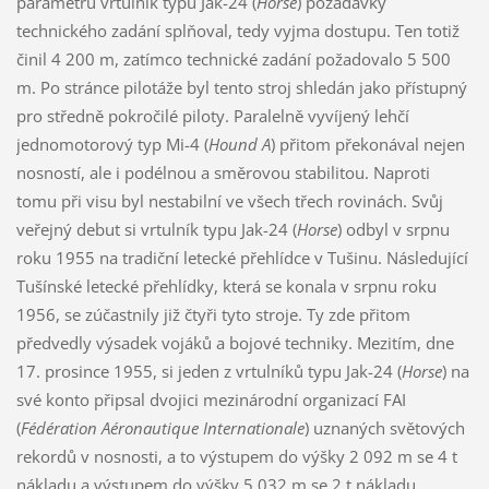
parametrů vrtulník typu Jak-24 (
Horse
) požadavky
technického zadání splňoval, tedy vyjma dostupu. Ten totiž
činil 4 200 m, zatímco technické zadání požadovalo 5 500
m. Po stránce pilotáže byl tento stroj shledán jako přístupný
pro středně pokročilé piloty. Paralelně vyvíjený lehčí
jednomotorový typ Mi-4 (
Hound A
) přitom překonával nejen
nosností, ale i podélnou a směrovou stabilitou. Naproti
tomu při visu byl nestabilní ve všech třech rovinách. Svůj
veřejný debut si vrtulník typu Jak-24 (
Horse
) odbyl v srpnu
roku 1955 na tradiční letecké přehlídce v Tušinu. Následující
Tušínské letecké přehlídky, která se konala v srpnu roku
1956, se zúčastnily již čtyři tyto stroje. Ty zde přitom
předvedly výsadek vojáků a bojové techniky. Mezitím, dne
17. prosince 1955, si jeden z vrtulníků typu Jak-24 (
Horse
) na
své konto připsal dvojici mezinárodní organizací FAI
(
Fédération Aéronautique Internationale
) uznaných světových
rekordů v nosnosti, a to výstupem do výšky 2 092 m se 4 t
nákladu a výstupem do výšky 5 032 m se 2 t nákladu.