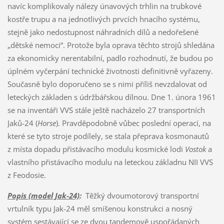
navíc komplikovaly nálezy únavových trhlin na trubkové
kostře trupu a na jednotlivých prvcích hnacího systému,
stejně jako nedostupnost náhradních dílů a nedořešené
„dětské nemoci“. Protože byla oprava těchto strojů shledána
za ekonomicky nerentabilní, padlo rozhodnutí, že budou po
úplném vyčerpání technické životnosti definitivně vyřazeny.
Současně bylo doporučeno se s nimi příliš nevzdalovat od
leteckých základen s údržbářskou dílnou. Dne 1. února 1961
se na inventáři VVS stále ještě nacházelo 27 transportních
Jaků-24 (
Horse
). Pravděpodobně vůbec poslední operací, na
které se tyto stroje podílely, se stala přeprava kosmonautů
z místa dopadu přistávacího modulu kosmické lodi
Vostok
a
vlastního přistávacího modulu na leteckou základnu NII VVS
z Feodosie.
Popis (model Jak-24)
:
Těžký dvoumotorový transportní
vrtulník typu Jak-24 měl smíšenou konstrukci a nosný
systém sestávající se ze dvou tandemově uspořádaných