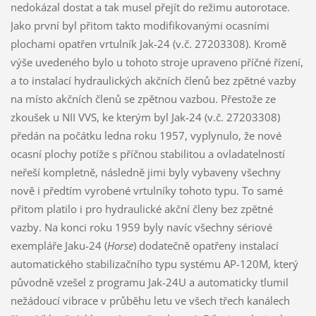
nedokázal dostat a tak musel přejít do režimu autorotace.
Jako první byl přitom takto modifikovanými ocasními
plochami opatřen vrtulník Jak-24 (v.č. 27203308). Kromě
výše uvedeného bylo u tohoto stroje upraveno příčné řízení,
a to instalací hydraulických akčních členů bez zpětné vazby
na místo akčních členů se zpětnou vazbou. Přestože ze
zkoušek u NII VVS, ke kterým byl Jak-24 (v.č. 27203308)
předán na počátku ledna roku 1957, vyplynulo, že nové
ocasní plochy potíže s příčnou stabilitou a ovladatelností
neřeší kompletně, následně jimi byly vybaveny všechny
nově i předtím vyrobené vrtulníky tohoto typu. To samé
přitom platilo i pro hydraulické akční členy bez zpětné
vazby. Na konci roku 1959 byly navíc všechny sériové
exempláře Jaku-24 (
Horse
) dodatečně opatřeny instalací
automatického stabilizačního typu systému AP-120M, který
původně vzešel z programu Jak-24U a automaticky tlumil
nežádoucí vibrace v průběhu letu ve všech třech kanálech