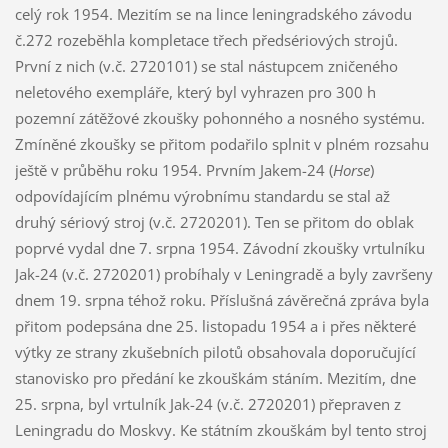
celý rok 1954. Mezitím se na lince leningradského závodu
č.272 rozeběhla kompletace třech předsériových strojů.
První z nich (v.č. 2720101) se stal nástupcem zničeného
neletového exempláře, který byl vyhrazen pro 300 h
pozemní zátěžové zkoušky pohonného a nosného systému.
Zmíněné zkoušky se přitom podařilo splnit v plném rozsahu
ještě v průběhu roku 1954. Prvním Jakem-24 (
Horse
)
odpovídajícím plnému výrobnímu standardu se stal až
druhý sériový stroj (v.č. 2720201). Ten se přitom do oblak
poprvé vydal dne 7. srpna 1954. Závodní zkoušky vrtulníku
Jak-24 (v.č. 2720201) probíhaly v Leningradě a byly završeny
dnem 19. srpna téhož roku. Příslušná závěrečná zpráva byla
přitom podepsána dne 25. listopadu 1954 a i přes některé
výtky ze strany zkušebních pilotů obsahovala doporučující
stanovisko pro předání ke zkouškám stáním. Mezitím, dne
25. srpna, byl vrtulník Jak-24 (v.č. 2720201) přepraven z
Leningradu do Moskvy. Ke státním zkouškám byl tento stroj