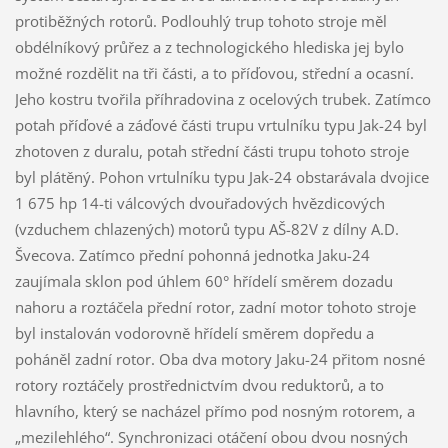
protiběžných rotorů. Podlouhlý trup tohoto stroje měl
obdélníkový průřez a z technologického hlediska jej bylo
možné rozdělit na tři části, a to příďovou, střední a ocasní.
Jeho kostru tvořila příhradovina z ocelových trubek. Zatímco
potah příďové a záďové části trupu vrtulníku typu Jak-24 byl
zhotoven z duralu, potah střední části trupu tohoto stroje
byl plátěný. Pohon vrtulníku typu Jak-24 obstarávala dvojice
1 675 hp 14-ti válcových dvouřadových hvězdicových
(vzduchem chlazených) motorů typu AŠ-82V z dílny A.D.
Švecova. Zatímco přední pohonná jednotka Jaku-24
zaujímala sklon pod úhlem 60° hřídelí směrem dozadu
nahoru a roztáčela přední rotor, zadní motor tohoto stroje
byl instalován vodorovně hřídelí směrem dopředu a
poháněl zadní rotor. Oba dva motory Jaku-24 přitom nosné
rotory roztáčely prostřednictvím dvou reduktorů, a to
hlavního, který se nacházel přímo pod nosným rotorem, a
„mezilehlého“. Synchronizaci otáčení obou dvou nosných