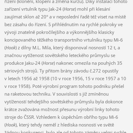
řízení (klonění, klopení a změna kurzu). Díky instalaci tohoto
zařízení vrtulník typu Jak-24 (
Horse
) mohl při klesání
zaujímat sklon až 20° a v neposlední řadě též viset na místě
bez zásahu do řízení. S přihlédnutím na rychlé pokroky ve
vývoji znatelně pokročilejšího a výkonnějšího klasicky
koncipovaného těžkého transportního vrtulníku typu Mi-6
(
Hook
) z dílny M.L. Mila, který disponoval nosností 12 t, a
značnou vytíženost sovětského leteckého průmyslu se
produkce Jaku-24 (
Horse
) nakonec omezila na pouhých 35
sériových strojů. Ty přitom brány závodu č.272 opustily
v letech 1956 až 1958 (10 v roce 1956, 15 v roce 1957 a 10
v roce 1958). Poté výrobní program tohoto podniku přešel
na raketovou techniku. V souvislosti s již zmíněnou
vytížeností tehdejšího sovětského průmyslu byla dokonce
krátce zvažována možnost přesunu výrobní linky tohoto
stroje do ČSSR. Vzhledem k úspěchům obřího typu Mi-6
(
Hook
), který tehdy neměl z hlediska nosnosti ve světě
žádnou konkurenci, bylo ale od tohoto záměru velmi rychle