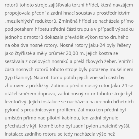
rotorů tohoto stroje zajišťovala torzní hřídel, která navzájem
propojovala přední a zadní hnací soustavu prostřednictvím
„mezilehlých“ reduktorů. Zmíněná hřídel se nacházela přímo
pod potahem hřbetu střední části trupu a v případě výpadku
jednoho z motorů dokázala převádět výkon toho druhého
na oba dva nosné rotory. Nosné rotory Jaku-24 byly řešeny
jako čtyřlisté a měly průměr 20,00 m. Jejich kostra se
sestávala z ocelových nosníků a překližkových žeber. Vnitřní
části nosných rotorů tohoto stroje byly potaženy mušelínem
(typ tkaniny). Naproti tomu potah jejich vnějších částí byl
zhotoven z překližky. Zatímco přední nosný rotor Jaku-24 se
otáčel směrem doprava, zadní nosný rotor tohoto stroje byl
levotočivý. Jejich instalace se nacházela na vrcholu hřbetních
pylonů s proudnicovým profilem. Zatímco ten přední byl
umístěn přímo nad pilotní kabinou, ten zadní plynule
přecházel v kýl. Kromě toho byl zadní pylon znatelně vyšší.
Instalace zadního rotoru se tedy nacházela výše než