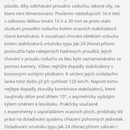
působí, díky odtrhávání proudnic vzduchu, takové síly, na
které není dimenzováno. Posláním následujících 16-ti letů
s celkovou délkou trvání 16 h a 30 min se proto stalo
studium proudění vzduchu kolem ocasních stabilizátorů
různé konstrukce. K vizualizaci chování obtékání vzduchu
kolem stabilizátorů vrtulníku typu Jak-24 (
Horse
) přitom
posloužila řada nalepených hadrových proužků. Jejich
chování v proudu vzduchu za letu bylo zaznamenáváno za
pomoci kamery. Vůbec nejhůře dopadly stabilizátory s
koncovými svislými ploškami. K utržení jejich ovládacího
lanka totiž došlo již při rychlosti 120 km/h. Naproti tomu
nejlépe dopadly zkoušky kombinace stabilizátorů, které
zaujímaly sklon pod úhlem 10°, s asymetricky vydutým
kýlem směrem k levoboku. Prakticky současně
s experimenty s uspořádáním ocasních ploch, probíhaly též
práce na dolaďování systému chlazení pohonných jednotek.
Dolaďování vrtulníku typu Jak-24 (
Horse
) přitom zabralo i