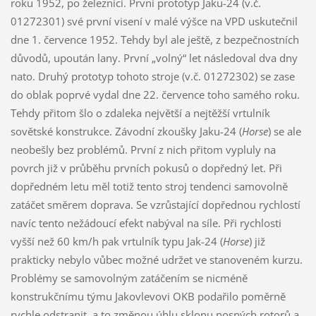
roku 1952, po železnici. První prototyp Jaku-24 (v.č.
01272301) své první visení v malé výšce na VPD uskutečnil
dne 1. července 1952. Tehdy byl ale ještě, z bezpečnostních
důvodů, upoután lany. První „volný“ let následoval dva dny
nato. Druhý prototyp tohoto stroje (v.č. 01272302) se zase
do oblak poprvé vydal dne 22. července toho samého roku.
Tehdy přitom šlo o zdaleka největší a nejtěžší vrtulník
sovětské konstrukce. Závodní zkoušky Jaku-24 (
Horse
) se ale
neobešly bez problémů. První z nich přitom vypluly na
povrch již v průběhu prvních pokusů o dopředný let. Při
dopředném letu měl totiž tento stroj tendenci samovolně
zatáčet směrem doprava. Se vzrůstající dopřednou rychlostí
navíc tento nežádoucí efekt nabýval na síle. Při rychlosti
vyšší než 60 km/h pak vrtulník typu Jak-24 (
Horse
) již
prakticky nebylo vůbec možné udržet ve stanoveném kurzu.
Problémy se samovolným zatáčením se nicméně
konstrukčnímu týmu Jakovlevovi OKB podařilo poměrně
rychle odstranit, a to změnou úhlu sklonu nosných rotorů a