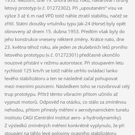
letový prototyp (v.č. 01272302). Při „upoutaném“ visu ve
výšce 3 až 6 m nad VPD totiž náhle ztratil stabilitu, načež se
zřítil. Státní zkoušky vrtulníku typu Jak-24 (
Horse
) byly opět
obnoveny až dnem 15. dubna 1953. Předtím však byly do
jeho konstrukce vneseny některé změny. Krátce nato, dne
23. května téhož roku, ale jeden ze zkušebních letů prvního
letového prototypu (v.č. 01272301) předčasně ukončilo
nouzové přistání v režimu autorotace. Při stoupavém letu
rychlostí 125 km/h se totiž náhle utrhlo ovládací lanko
levého stabilizátoru a ten se následně začal pohupovat
mezi mezními pozicemi. Následkem toho se rozvibroval celý
trup prototypu. Přítrž těmto vibracím přitom učinilo až
vypnutí motorů. Odpověď na otázku, co stálo za zmíněnou
nehodou, přitom přinesly měření v aerodynamickém tunelu
institutu CAGI (Centrální institut aero- a hydrodynamiky).
Z výsledků zmíněných měření konkrétně vyplynulo, že při
stoupání na táhlo levé poloviny ocasního stabilizátoru