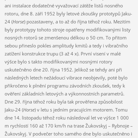
ani instalace dodatečné vyvažovací zátěže listů nosného
rotoru, dne 8. září 1952 byly letové zkoušky prototypů Jaku-
24 (
Horse
) pozastaveny, a to až do října téhož roku. Mezitím
byly prototypy tohoto stroje opatřeny modifikovanými listy
nosných rotorů se zmenšenou délkou o 50 cm. To přitom
sebou přineslo pokles amplitudy kmitů a tedy i vibračního
zatížení konstrukce trupu (3 až 4 x). První visení v malé
výšce bylo s takto modifikovanými nosnými rotory
uskutečněno dne 20. října 1952. Jelikož se tehdy ani při
následných letech nežádoucí vibrace neobjevily, poté bylo
přikročeno k plnění programu závodních zkoušek, tedy k
ověření základních letových a výkonnostních parametrů.
Dne 29. října téhož roku byla tak prověřena způsobilost
Jaku-24 (
Horse
) v letu s jedním pracujícím motorem. Tomu
dne 14. listopadu téhož roku následoval let ve výšce 1 000
m rychlostí 160 až 170 km/h na trase Žukovskyj – Rybnoje –
Žukovskyj. V podvečer toho samého dne bylo uskutečněno i