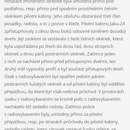
Instalace zmíněného střeliště byla umístěna přímo pod
podlahou, resp. přímo pod spodním prostředním čelním
okénkem pilotní kabiny. Jeho obsluhu obstarával třetí člen
posádky, radista, a to z pozice v kleče. Pilotní kabinu Jaku-24
zpřístupňovaly z obou dvou boků odsuvné (směrem dozadu)
dveře. Její zasklení se sestávalo z šesti čelních okének, která
byla uspořádána po třech do dvou řad, dvou stropních
okének a dvou párů postranních okének. Zatímco jeden
z nich se nacházel přímo před přístupovými dveřmi, ten
druhý měl vypouklý profil a byl součástí přístupových dveří.
Úsek s radiovybavením byl opatřen jedním párem
postranních kulatých okének a od pilotní kabiny byl oddělen
přepážkou, do které byl však vetknut průchod. V prostorách
úseku s radiovybavením se kromě polic s radiovybavením
nacházelo též sedadlo radisty. Zatímco police
s radiovybavením byly umístěny přímo za přední
přepážkou, resp. po stranách průchodu do pilotní kabiny,
sedadlo radisty, který zároveň zastával funkci střelce, se