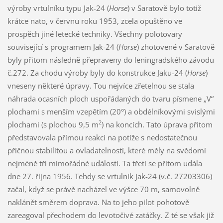
výroby vrtulníku typu Jak-24 (
Horse
) v Saratově bylo totiž
krátce nato, v červnu roku 1953, zcela opuštěno ve
prospěch jiné letecké techniky. Všechny polotovary
související s programem Jak-24 (
Horse
) zhotovené v Saratově
byly přitom následně přepraveny do leningradského závodu
č.272. Za chodu výroby byly do konstrukce Jaku-24 (
Horse
)
vneseny některé úpravy. Tou nejvíce zřetelnou se stala
náhrada ocasních ploch uspořádaných do tvaru písmene „V“
plochami s menším vzepětím (20°) a obdélníkovými svislými
2
plochami (s plochou 9,5 m
) na koncích. Tato úprava přitom
představovala přímou reakci na potíže s nedostatečnou
příčnou stabilitou a ovladatelností, které měly na svědomí
nejméně tři mimořádné události. Ta třetí se přitom udála
dne 27. října 1956. Tehdy se vrtulník Jak-24 (v.č. 27203306)
začal, když se právě nacházel ve výšce 70 m, samovolně
naklánět směrem doprava. Na to jeho pilot pohotově
zareagoval přechodem do levotočivé zatáčky. Z té se však již