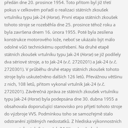
předán dne 20. prosince 1954. Toto přitom byl již třetí
pokus v celkovém pořadí o realizaci státních zkoušek
vrtulníku typu Jak-24 (
Horse
). První etapa státních zkoušek
tohoto stroje se rozeběhla dne 25. prosince téhož roku a
byla završena dnem 16. února 1955. Poté byla zesílena
konstrukce motorového lože, neboť se ukázalo být málo
odolné vůči technickému opotřebení. Na druhé etapě
státních zkoušek vrtulníku typu Jak-24 (
Horse
) se již podílely
dva sériové stroje, a to Jak-24 (v.č. 2720201) a Jak-24 (v.č.
2720301). V průběhu druhé etapy státních zkoušek tohoto
stroje bylo uskutečněno dalších 126 letů. Převážnou většinu
z nich, 108 letů, přitom vykonal vrtulník Jak-24 (v.č.
2720201). Závěrečná zpráva ze státních zkoušek vrtulníku
typu Jak-24 (
Horse
) byla podepsána dne 30. dubna 1955 a
obsahovala doporučující stanovisko pro přijetí tohoto stroje
do výzbroje VVS. Podmínkou toho se samozřejmě stalo
odstranění zjištěných nedostatků. Z hlediska výkonnostních