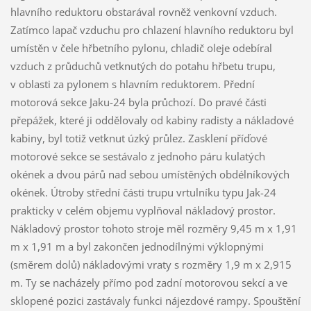
hlavního reduktoru obstarával rovněž venkovní vzduch.
Zatímco lapač vzduchu pro chlazení hlavního reduktoru byl
umístěn v čele hřbetního pylonu, chladič oleje odebíral
vzduch z průduchů vetknutých do potahu hřbetu trupu,
v oblasti za pylonem s hlavním reduktorem. Přední
motorová sekce Jaku-24 byla průchozí. Do pravé části
přepážek, které ji oddělovaly od kabiny radisty a nákladové
kabiny, byl totiž vetknut úzký průlez. Zasklení příďové
motorové sekce se sestávalo z jednoho páru kulatých
okének a dvou párů nad sebou umístěných obdélníkových
okének. Útroby střední části trupu vrtulníku typu Jak-24
prakticky v celém objemu vyplňoval nákladový prostor.
Nákladový prostor tohoto stroje měl rozměry 9,45 m x 1,91
m x 1,91 m a byl zakončen jednodílnými výklopnými
(směrem dolů) nákladovými vraty s rozměry 1,9 m x 2,915
m. Ty se nacházely přímo pod zadní motorovou sekcí a ve
sklopené pozici zastávaly funkci nájezdové rampy. Spouštění