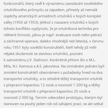
funkcionářů, který vedl k výraznému zaostávání sovětského
vrtulníkového průmyslu za západem, přinesly až nemalé
úspěchy amerických armádních vrtulníků v bojích korejské
války (1950 až 1953). Jelikož z nasazení vrtulníků v bojích
tohoto konfliktu vyplynulo, že je vrtulníková technika pro
některé činnosti, jakou je např. evakuace osob nebo pátrací
a záchranné operace, daleko vhodnější než letecká, v červnu
roku 1951 byly sovětští konstruktéři, kteří tehdy již měli
nějaké zkušenosti se stavbou vrtulníků, pozváni
k samotnému J.V. Stalinovi. Konkrétně přitom šlo o M.L.
Mila, N.I. Kamova a A.S. Jakovleva. Na zmíněném jednání byli
zmínění konstruktéři obeznámeni s požadavky hned na dva
transportní vrtulníky, a to středně těžký transportní vrtulník
s přepravní kapacitou 12 osob a nosností 1 200 kg a těžký
transportní vrtulník s přepravní kapacitou 20 osob a
nosností 2 000 kg. Termín odevzdání prototypu, kterým byl
stanoven na pouhý jeden rok od zahájení prací, se ale setkal