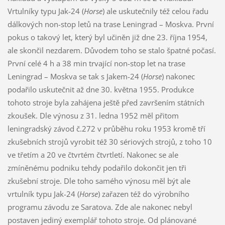
Vrtulníky typu Jak-24 (
Horse
) ale uskutečnily též celou řadu
dálkových non-stop letů na trase Leningrad – Moskva. První
pokus o takový let, který byl učiněn již dne 23. října 1954,
ale skončil nezdarem. Důvodem toho se stalo špatné počasí.
První celé 4 h a 38 min trvající non-stop let na trase
Leningrad – Moskva se tak s Jakem-24 (
Horse
) nakonec
podařilo uskutečnit až dne 30. května 1955. Produkce
tohoto stroje byla zahájena ještě před završením státních
zkoušek. Dle výnosu z 31. ledna 1952 měl přitom
leningradský závod č.272 v průběhu roku 1953 kromě tří
zkušebních strojů vyrobit též 30 sériových strojů, z toho 10
ve třetím a 20 ve čtvrtém čtvrtletí. Nakonec se ale
zmíněnému podniku tehdy podařilo dokončit jen tři
zkušební stroje. Dle toho samého výnosu měl být ale
vrtulník typu Jak-24 (
Horse
) zařazen též do výrobního
programu závodu ze Saratova. Zde ale nakonec nebyl
postaven jediný exemplář tohoto stroje. Od plánované