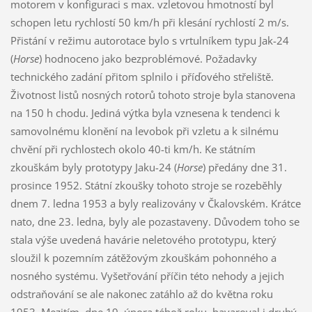
motorem v konfiguraci s max. vzletovou hmotností byl
schopen letu rychlostí 50 km/h při klesání rychlostí 2 m/s.
Přistání v režimu autorotace bylo s vrtulníkem typu Jak-24
(
Horse
) hodnoceno jako bezproblémové. Požadavky
technického zadání přitom splnilo i příďového střeliště.
Životnost listů nosných rotorů tohoto stroje byla stanovena
na 150 h chodu. Jediná výtka byla vznesena k tendenci k
samovolnému klonění na levobok při vzletu a k silnému
chvění při rychlostech okolo 40-ti km/h. Ke státním
zkouškám byly prototypy Jaku-24 (
Horse
) předány dne 31.
prosince 1952. Státní zkoušky tohoto stroje se rozeběhly
dnem 7. ledna 1953 a byly realizovány v Čkalovském. Krátce
nato, dne 23. ledna, byly ale pozastaveny. Důvodem toho se
stala výše uvedená havárie neletového prototypu, který
sloužil k pozemním zátěžovým zkouškám pohonného a
nosného systému. Vyšetřování příčin této nehody a jejich
odstraňování se ale nakonec zatáhlo až do května roku
1953. Mezitím, dne 19. února téhož roku, havaroval i druhý