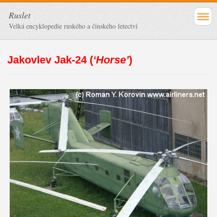
Ruslet
Velká encyklopedie ruského a čínského letectví
Jakovlev Jak-24 (
‘Horse’
)