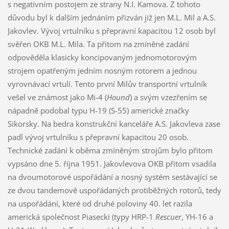
s negativním postojem ze strany N.I. Kamova. Z tohoto
důvodu byl k dalším jednáním přizván již jen M.L. Mil a A.S.
Jakovlev. Vývoj vrtulníku s přepravní kapacitou 12 osob byl
svěřen OKB M.L. Mila. Ta přitom na zmíněné zadání
odpověděla klasicky koncipovaným jednomotorovým
strojem opatřeným jedním nosným rotorem a jednou
vyrovnávací vrtulí. Tento první Milův transportní vrtulník
vešel ve známost jako Mi-4 (
Hound
) a svým vzezřením se
nápadně podobal typu H-19 (S-55) americké značky
Sikorsky. Na bedra konstrukční kanceláře A.S. Jakovleva zase
padl vývoj vrtulníku s přepravní kapacitou 20 osob.
Technické zadání k oběma zmíněným strojům bylo přitom
vypsáno dne 5. října 1951. Jakovlevova OKB přitom vsadila
na dvoumotorové uspořádání a nosný systém sestávající se
ze dvou tandemově uspořádaných protiběžných rotorů, tedy
na uspořádání, které od druhé poloviny 40. let razila
americká společnost Piasecki (typy HRP-1
Rescuer
, YH-16 a