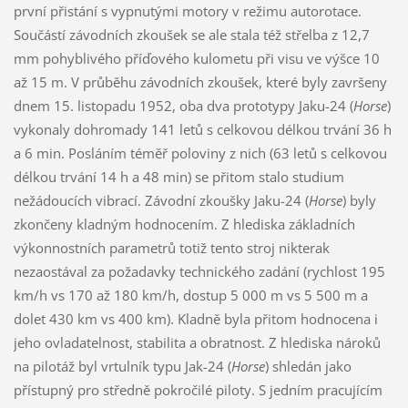
první přistání s vypnutými motory v režimu autorotace.
Součástí závodních zkoušek se ale stala též střelba z 12,7
mm pohyblivého příďového kulometu při visu ve výšce 10
až 15 m. V průběhu závodních zkoušek, které byly završeny
dnem 15. listopadu 1952, oba dva prototypy Jaku-24 (
Horse
)
vykonaly dohromady 141 letů s celkovou délkou trvání 36 h
a 6 min. Posláním téměř poloviny z nich (63 letů s celkovou
délkou trvání 14 h a 48 min) se přitom stalo studium
nežádoucích vibrací. Závodní zkoušky Jaku-24 (
Horse
) byly
zkončeny kladným hodnocením. Z hlediska základních
výkonnostních parametrů totiž tento stroj nikterak
nezaostával za požadavky technického zadání (rychlost 195
km/h vs 170 až 180 km/h, dostup 5 000 m vs 5 500 m a
dolet 430 km vs 400 km). Kladně byla přitom hodnocena i
jeho ovladatelnost, stabilita a obratnost. Z hlediska nároků
na pilotáž byl vrtulník typu Jak-24 (
Horse
) shledán jako
přístupný pro středně pokročilé piloty. S jedním pracujícím