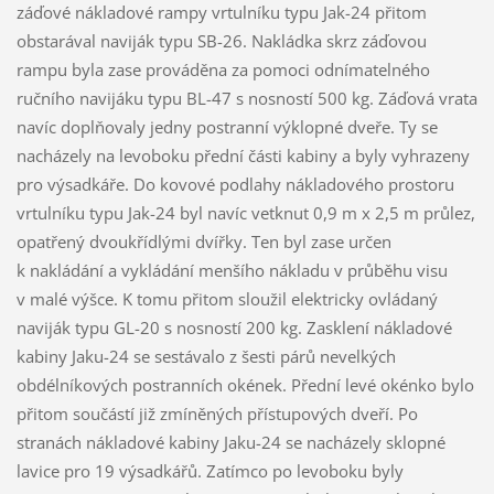
záďové nákladové rampy vrtulníku typu Jak-24 přitom
obstarával naviják typu SB-26. Nakládka skrz záďovou
rampu byla zase prováděna za pomoci odnímatelného
ručního navijáku typu BL-47 s nosností 500 kg. Záďová vrata
navíc doplňovaly jedny postranní výklopné dveře. Ty se
nacházely na levoboku přední části kabiny a byly vyhrazeny
pro výsadkáře. Do kovové podlahy nákladového prostoru
vrtulníku typu Jak-24 byl navíc vetknut 0,9 m x 2,5 m průlez,
opatřený dvoukřídlými dvířky. Ten byl zase určen
k nakládání a vykládání menšího nákladu v průběhu visu
v malé výšce. K tomu přitom sloužil elektricky ovládaný
naviják typu GL-20 s nosností 200 kg. Zasklení nákladové
kabiny Jaku-24 se sestávalo z šesti párů nevelkých
obdélníkových postranních okének. Přední levé okénko bylo
přitom součástí již zmíněných přístupových dveří. Po
stranách nákladové kabiny Jaku-24 se nacházely sklopné
lavice pro 19 výsadkářů. Zatímco po levoboku byly