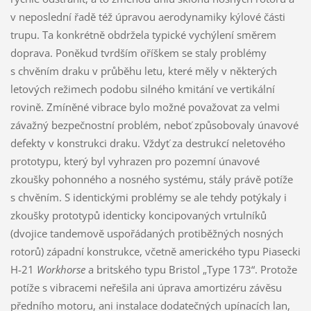
v neposlední řadě též úpravou aerodynamiky kýlové části
trupu. Ta konkrétně obdržela typické vychýlení směrem
doprava. Poněkud tvrdším oříškem se staly problémy
s chvěním draku v průběhu letu, které měly v některých
letových režimech podobu silného kmitání ve vertikální
rovině. Zmíněné vibrace bylo možné považovat za velmi
závažný bezpečnostní problém, neboť způsobovaly únavové
defekty v konstrukci draku. Vždyť za destrukcí neletového
prototypu, který byl vyhrazen pro pozemní únavové
zkoušky pohonného a nosného systému, stály právě potíže
s chvěním. S identickými problémy se ale tehdy potýkaly i
zkoušky prototypů identicky koncipovaných vrtulníků
(dvojice tandemově uspořádaných protiběžných nosných
rotorů) západní konstrukce, včetně amerického typu Piasecki
H-21
Workhorse
a britského typu Bristol „Type 173“. Protože
potíže s vibracemi neřešila ani úprava amortizéru závěsu
předního motoru, ani instalace dodatečných upínacích lan,