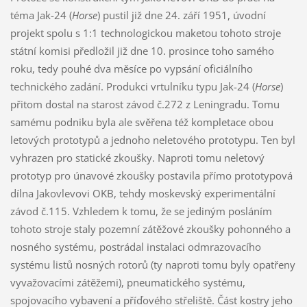
téma Jak-24 (
Horse
) pustil již dne 24. září 1951, úvodní
projekt spolu s 1:1 technologickou maketou tohoto stroje
státní komisi předložil již dne 10. prosince toho samého
roku, tedy pouhé dva měsíce po vypsání oficiálního
technického zadání. Produkci vrtulníku typu Jak-24 (
Horse
)
přitom dostal na starost závod č.272 z Leningradu. Tomu
samému podniku byla ale svěřena též kompletace obou
letových prototypů a jednoho neletového prototypu. Ten byl
vyhrazen pro statické zkoušky. Naproti tomu neletový
prototyp pro únavové zkoušky postavila přímo prototypová
dílna Jakovlevovi OKB, tehdy moskevský experimentální
závod č.115. Vzhledem k tomu, že se jediným posláním
tohoto stroje staly pozemní zátěžové zkoušky pohonného a
nosného systému, postrádal instalaci odmrazovacího
systému listů nosných rotorů (ty naproti tomu byly opatřeny
vyvažovacími zátěžemi), pneumatického systému,
spojovacího vybavení a příďového střeliště. Část kostry jeho