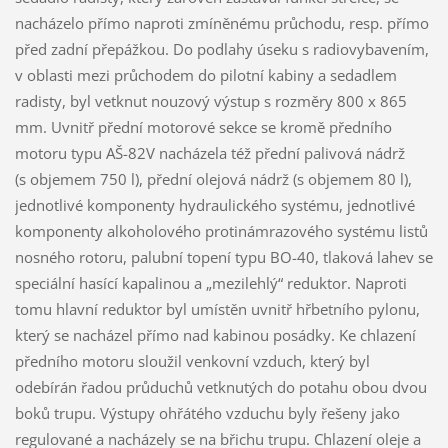
nacházelo přímo naproti zmíněnému průchodu, resp. přímo
před zadní přepážkou. Do podlahy úseku s radiovybavením,
v oblasti mezi průchodem do pilotní kabiny a sedadlem
radisty, byl vetknut nouzový výstup s rozměry 800 x 865
mm. Uvnitř přední motorové sekce se kromě předního
motoru typu AŠ-82V nacházela též přední palivová nádrž
(s objemem 750 l), přední olejová nádrž (s objemem 80 l),
jednotlivé komponenty hydraulického systému, jednotlivé
komponenty alkoholového protinámrazového systému listů
nosného rotoru, palubní topení typu BO-40, tlaková lahev se
speciální hasící kapalinou a „mezilehlý“ reduktor. Naproti
tomu hlavní reduktor byl umístěn uvnitř hřbetního pylonu,
který se nacházel přímo nad kabinou posádky. Ke chlazení
předního motoru sloužil venkovní vzduch, který byl
odebírán řadou průduchů vetknutých do potahu obou dvou
boků trupu. Výstupy ohřátého vzduchu byly řešeny jako
regulované a nacházely se na břichu trupu. Chlazení oleje a