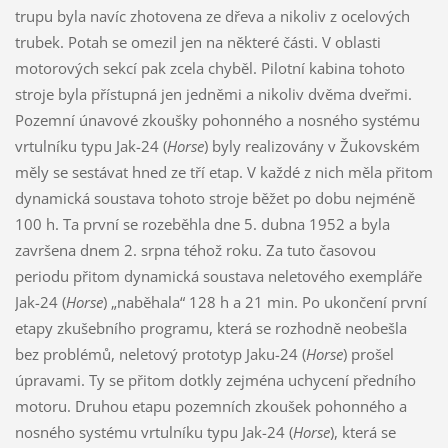
trupu byla navíc zhotovena ze dřeva a nikoliv z ocelových
trubek. Potah se omezil jen na některé části. V oblasti
motorových sekcí pak zcela chyběl. Pilotní kabina tohoto
stroje byla přístupná jen jedněmi a nikoliv dvěma dveřmi.
Pozemní únavové zkoušky pohonného a nosného systému
vrtulníku typu Jak-24 (
Horse
) byly realizovány v Žukovském
měly se sestávat hned ze tří etap. V každé z nich měla přitom
dynamická soustava tohoto stroje běžet po dobu nejméně
100 h. Ta první se rozeběhla dne 5. dubna 1952 a byla
završena dnem 2. srpna téhož roku. Za tuto časovou
periodu přitom dynamická soustava neletového exempláře
Jak-24 (
Horse
) „naběhala“ 128 h a 21 min. Po ukončení první
etapy zkušebního programu, která se rozhodně neobešla
bez problémů, neletový prototyp Jaku-24 (
Horse
) prošel
úpravami. Ty se přitom dotkly zejména uchycení předního
motoru. Druhou etapu pozemních zkoušek pohonného a
nosného systému vrtulníku typu Jak-24 (
Horse
), která se