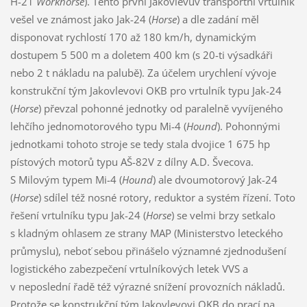
H-21
Workhorse
). Tento první Jakovlevův transportní vrtulník
vešel ve známost jako Jak-24 (
Horse
) a dle zadání měl
disponovat rychlostí 170 až 180 km/h, dynamickým
dostupem 5 500 m a doletem 400 km (s 20-ti výsadkáři
nebo 2 t nákladu na palubě). Za účelem urychlení vývoje
konstrukční tým Jakovlevovi OKB pro vrtulník typu Jak-24
(
Horse
) převzal pohonné jednotky od paralelně vyvíjeného
lehčího jednomotorového typu Mi-4 (
Hound
). Pohonnými
jednotkami tohoto stroje se tedy stala dvojice 1 675 hp
pístových motorů typu AŠ-82V z dílny A.D. Švecova.
S Milovým typem Mi-4 (
Hound
) ale dvoumotorový Jak-24
(
Horse
) sdílel též nosné rotory, reduktor a systém řízení. Toto
řešení vrtulníku typu Jak-24 (
Horse
) se velmi brzy setkalo
s kladným ohlasem ze strany MAP (Ministerstvo leteckého
průmyslu), neboť sebou přinášelo významné zjednodušení
logistického zabezpečení vrtulníkových letek VVS a
v neposlední řadě též výrazné snížení provozních nákladů.
Protože se konstrukční tým Jakovlevovi OKB do prací na