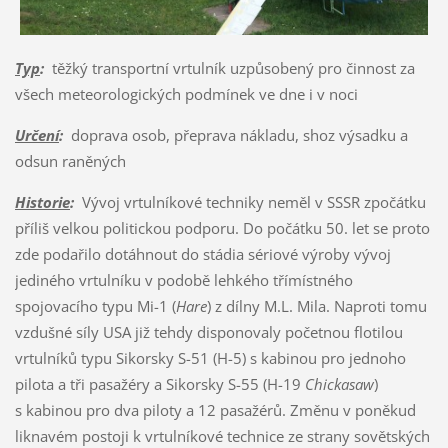
Typ
:
těžký transportní vrtulník uzpůsobený pro činnost za
všech meteorologických podmínek ve dne i v noci
Určení
:
doprava osob, přeprava nákladu, shoz výsadku a
odsun raněných
Historie
:
Vývoj vrtulníkové techniky neměl v SSSR zpočátku
příliš velkou politickou podporu. Do počátku 50. let se proto
zde podařilo dotáhnout do stádia sériové výroby vývoj
jediného vrtulníku v podobě lehkého třímístného
spojovacího typu Mi-1 (
Hare
) z dílny M.L. Mila. Naproti tomu
vzdušné síly USA již tehdy disponovaly početnou flotilou
vrtulníků typu Sikorsky S-51 (H-5) s kabinou pro jednoho
pilota a tři pasažéry a Sikorsky S-55 (H-19
Chickasaw
)
s kabinou pro dva piloty a 12 pasažérů. Změnu v poněkud
liknavém postoji k vrtulníkové technice ze strany sovětských