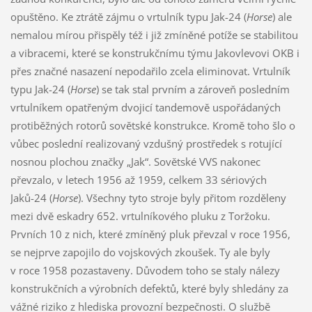
opuštěno. Ke ztrátě zájmu o vrtulník typu Jak-24 (
Horse
) ale
nemalou mírou přispěly též i již zmíněné potíže se stabilitou
a vibracemi, které se konstrukčnímu týmu Jakovlevovi OKB i
přes značné nasazení nepodařilo zcela eliminovat. Vrtulník
typu Jak-24 (
Horse
) se tak stal prvním a zároveň posledním
vrtulníkem opatřeným dvojicí tandemově uspořádaných
protiběžných rotorů sovětské konstrukce. Kromě toho šlo o
vůbec poslední realizovaný vzdušný prostředek s rotující
nosnou plochou značky „Jak“. Sovětské VVS nakonec
převzalo, v letech 1956 až 1959, celkem 33 sériových
Jaků-24 (
Horse
). Všechny tyto stroje byly přitom rozděleny
mezi dvě eskadry 652. vrtulníkového pluku z Toržoku.
Prvních 10 z nich, které zmíněný pluk převzal v roce 1956,
se nejprve zapojilo do vojskových zkoušek. Ty ale byly
v roce 1958 pozastaveny. Důvodem toho se staly nálezy
konstrukčních a výrobních defektů, které byly shledány za
vážné riziko z hlediska provozní bezpečnosti. O službě