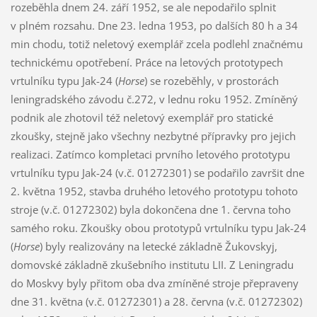
rozeběhla dnem 24. září 1952, se ale nepodařilo splnit
v plném rozsahu. Dne 23. ledna 1953, po dalších 80 h a 34
min chodu, totiž neletový exemplář zcela podlehl značnému
technickému opotřebení. Práce na letových prototypech
vrtulníku typu Jak-24 (
Horse
) se rozeběhly, v prostorách
leningradského závodu č.272, v lednu roku 1952. Zmíněný
podnik ale zhotovil též neletový exemplář pro statické
zkoušky, stejně jako všechny nezbytné přípravky pro jejich
realizaci. Zatímco kompletaci prvního letového prototypu
vrtulníku typu Jak-24 (v.č. 01272301) se podařilo završit dne
2. května 1952, stavba druhého letového prototypu tohoto
stroje (v.č. 01272302) byla dokončena dne 1. června toho
samého roku. Zkoušky obou prototypů vrtulníku typu Jak-24
(
Horse
) byly realizovány na letecké základně Žukovskyj,
domovské základně zkušebního institutu LII. Z Leningradu
do Moskvy byly přitom oba dva zmíněné stroje přepraveny
dne 31. května (v.č. 01272301) a 28. června (v.č. 01272302)