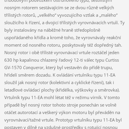
tříbodovým podvozkem ostruhového typu, šestilistým
nosným rotorem sestávajícím se ze dvou různě velkých
třílistých rotorů, „velkého“ vyvozujícího vztlak a „malého“
sloužícího k řízení, a dvojicí třílistých vyrovnávacích vrtulí. Ty
byly instalovány na náběžné hraně středoplošně
uspořádaného křídla a kromě toho, že vyrovnávaly reakční
moment od nosného rotoru, poskytovaly též dopředný tah.
Nosný rotor i obě třílisté vyrovnávací vrtule roztáčel jeden
630 hp kapalinou chlazený řadový 12-ti válec typu Curtiss
GV-1570
Conqueror
, který byl vestavěn do přídě trupu,
hřídelí směrem dozadu. K ovládání vrtulníku typu 11-EA
sloužil jak nosný rotor (kolektivní a cyklické řízení), tak i
letadlové ovládací plochy (křidélka, výškovky a směrovka).
Vrtulník typu 11-EA mohl létat též v režimu vírník. V tomto
případě byl nosný rotor tohoto stroje ponechán se volně
otáčet autorotací a veškerý výkon motoru byl převáděn na
vyrovnávací/tažné vrtule. Prototyp vrtulníku typu 11-EA byl
postaven v dílně na vzdušné prostředky s rotující nosnou