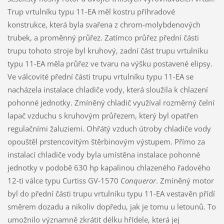
Trup vrtulníku typu 11-EA měl kostru příhradové
konstrukce, která byla svařena z chrom-molybdenových
trubek, a proměnný průřez. Zatímco průřez přední části
trupu tohoto stroje byl kruhový, zadní část trupu vrtulníku
typu 11-EA měla průřez ve tvaru na výšku postavené elipsy.
Ve válcovité přední části trupu vrtulníku typu 11-EA se
nacházela instalace chladiče vody, která sloužila k chlazení
pohonné jednotky. Zmíněný chladič využíval rozměrný čelní
lapač vzduchu s kruhovým průřezem, který byl opatřen
regulačními žaluziemi. Ohřátý vzduch útroby chladiče vody
opouštěl prstencovitým štěrbinovým výstupem. Přímo za
instalací chladiče vody byla umístěna instalace pohonné
jednotky v podobě 630 hp kapalinou chlazeného řadového
12-ti válce typu Curtiss GV-1570
Conqueror
. Zmíněný motor
byl do přední části trupu vrtulníku typu 11-EA vestavěn přídí
směrem dozadu a nikoliv dopředu, jak je tomu u letounů. To
umožnilo významně zkrátit délku hřídele, která jej