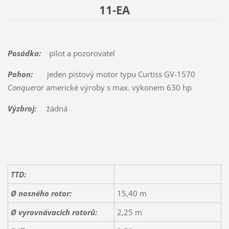
11-EA
Posádka:
pilot a pozorovatel
Pohon:
jeden pístový motor typu Curtiss GV-1570
Conqueror
americké výroby s max. výkonem 630 hp
Výzbroj:
žádná
TTD:
Ø nosného rotor:
15,40 m
Ø vyrovnávacích rotorů:
2,25 m