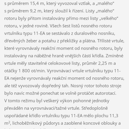
s průměrem 15,4 m, který vyvozoval vztlak, a „malého“
s průměrem 9,2 m, který sloužil k řízení. Listy „malého“
rotoru byly přitom instalovány přímo mezi listy „velkého“
rotoru, v jedné rovině. Všech šest listů nosného rotoru
vrtulníku typu 11-EA se sestávalo z duralového nosníku,
dřevěných žeber a potahu z překližky a plátna. Třílisté vrtule,
které vyrovnávaly reakční moment od nosného rotoru, byly
instalovány na náběžné hraně vnějších částí křídla. Zmíněné
vrtule měly stavitelné celokovové listy, průměr 2,25 m a
otáčky 1 800 ot/min. Vyrovnávací vrtule vrtulníku typu 11-
EA nejenže vyrovnávaly reakční moment od nosného rotoru,
ale též vyvozovaly dopředný tah. Nosný rotor tohoto stroje
bylo navíc možné ponechat se volně protáčet autorotací.
V tomto režimu byl veškerý výkon pohonné jednotky
převáděn na vyrovnávací/tažné vrtule. Středoplošně
uspořádané křídlo vrtulníku typu 11-EA mělo plochu 11,3
2
m
, lichoběžníkový půdorys a zaoblené koncové oblouky a