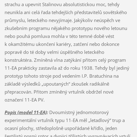
strachu a upevnit Stalinovu absolutistickou moc, tehdy
neunikla ani celá řada tehdejších představitelů sovětského
průmyslu, leteckého nevyjímaje. Jakýkoliv neúspěch ve
zkušebním programu nějakého prototypu nového letounu
nebo pouhá pomluva mohla v této temné době vést
k okamžitému ukončení kariéry, zatčení nebo dokonce
popravě do té doby velmi úspěšného leteckého
konstruktéra. Zmíněná vlna zatýkání přitom celý program
11-EA prakticky zastavila až do roku 1938. Tehdy byl jediný
prototyp tohoto stroje pod vedením I.P. Bratuchina na
základě výsledků „upoutaných“ zkoušek radikálně
přepracován. Přitom zmíněný vrtulník obdržel nové
označení 11-EA PV.
Popis (model 11-EA)
:
Dvoumístný jednomotorový
experimentální vrtulník typu 11-EA měl „letadlový“ trup a
ocasní plochy, středoplošně uspořádané křídlo, jeden
šestilistý nosný rotor a dvojici třílistých vyrovnávacích vrtulí.