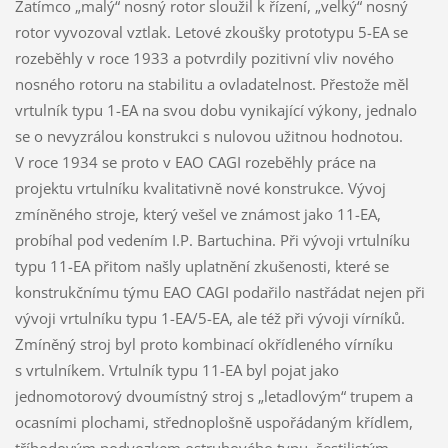
Zatímco „malý“ nosný rotor sloužil k řízení, „velký“ nosný
rotor vyvozoval vztlak. Letové zkoušky prototypu 5-EA se
rozeběhly v roce 1933 a potvrdily pozitivní vliv nového
nosného rotoru na stabilitu a ovladatelnost. Přestože měl
vrtulník typu 1-EA na svou dobu vynikající výkony, jednalo
se o nevyzrálou konstrukci s nulovou užitnou hodnotou.
V roce 1934 se proto v EAO CAGI rozeběhly práce na
projektu vrtulníku kvalitativně nové konstrukce. Vývoj
zmíněného stroje, který vešel ve známost jako 11-EA,
probíhal pod vedením I.P. Bartuchina. Při vývoji vrtulníku
typu 11-EA přitom našly uplatnění zkušenosti, které se
konstrukčnímu týmu EAO CAGI podařilo nastřádat nejen při
vývoji vrtulníku typu 1-EA/5-EA, ale též při vývoji vírníků.
Zmíněný stroj byl proto kombinací okřídleného vírníku
s vrtulníkem. Vrtulník typu 11-EA byl pojat jako
jednomotorový dvoumístný stroj s „letadlovým“ trupem a
ocasními plochami, střednoplošně uspořádaným křídlem,