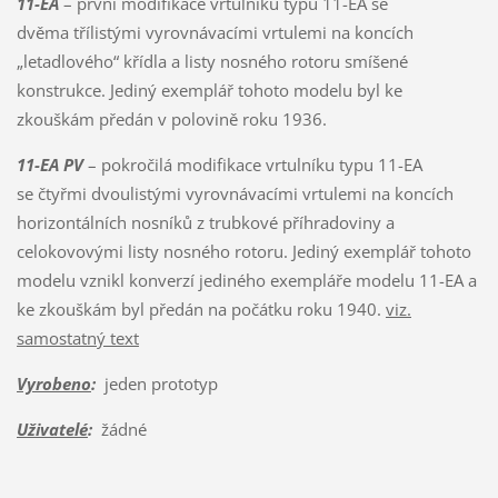
11-EA
– první modifikace vrtulníku typu 11-EA se
dvěma třílistými vyrovnávacími vrtulemi na koncích
„letadlového“ křídla a listy nosného rotoru smíšené
konstrukce. Jediný exemplář tohoto modelu byl ke
zkouškám předán v polovině roku 1936.
11-EA PV
– pokročilá modifikace vrtulníku typu 11-EA
se čtyřmi dvoulistými vyrovnávacími vrtulemi na koncích
horizontálních nosníků z trubkové příhradoviny a
celokovovými listy nosného rotoru. Jediný exemplář tohoto
modelu vznikl konverzí jediného exempláře modelu 11-EA a
ke zkouškám byl předán na počátku roku 1940.
viz.
samostatný text
Vyrobeno
:
jeden prototyp
Uživatelé
:
žádné