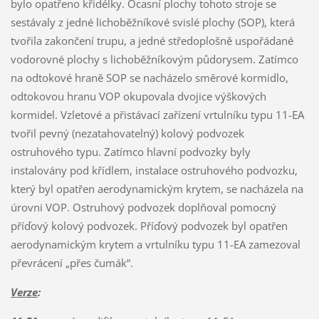
bylo opatřeno křidélky. Ocasní plochy tohoto stroje se
sestávaly z jedné lichoběžníkové svislé plochy (SOP), která
tvořila zakončení trupu, a jedné středoplošně uspořádané
vodorovné plochy s lichoběžníkovým půdorysem. Zatímco
na odtokové hraně SOP se nacházelo směrové kormidlo,
odtokovou hranu VOP okupovala dvojice výškových
kormidel. Vzletové a přistávací zařízení vrtulníku typu 11-EA
tvořil pevný (nezatahovatelný) kolový podvozek
ostruhového typu. Zatímco hlavní podvozky byly
instalovány pod křídlem, instalace ostruhového podvozku,
který byl opatřen aerodynamickým krytem, se nacházela na
úrovni VOP. Ostruhový podvozek doplňoval pomocný
příďový kolový podvozek. Příďový podvozek byl opatřen
aerodynamickým krytem a vrtulníku typu 11-EA zamezoval
převrácení „přes čumák“.
Verze
: