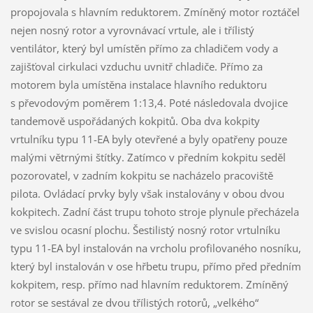
propojovala s hlavním reduktorem. Zmíněný motor roztáčel
nejen nosný rotor a vyrovnávací vrtule, ale i třílistý
ventilátor, který byl umístěn přímo za chladičem vody a
zajišťoval cirkulaci vzduchu uvnitř chladiče. Přímo za
motorem byla umístěna instalace hlavního reduktoru
s převodovým poměrem 1:13,4. Poté následovala dvojice
tandemově uspořádaných kokpitů. Oba dva kokpity
vrtulníku typu 11-EA byly otevřené a byly opatřeny pouze
malými větrnými štítky. Zatímco v předním kokpitu seděl
pozorovatel, v zadním kokpitu se nacházelo pracoviště
pilota. Ovládací prvky byly však instalovány v obou dvou
kokpitech. Zadní část trupu tohoto stroje plynule přecházela
ve svislou ocasní plochu. Šestilistý nosný rotor vrtulníku
typu 11-EA byl instalován na vrcholu profilovaného nosníku,
který byl instalován v ose hřbetu trupu, přímo před předním
kokpitem, resp. přímo nad hlavním reduktorem. Zmíněný
rotor se sestával ze dvou třílistých rotorů, „velkého“