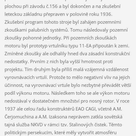
plochou při závodu č.156 a byl dokončen a na zkušební
leteckou základnu přepraven v polovině roku 1936.
Zkušební program tohoto stroje byl zahájen pozemními
zkouškami palubních systémů. Tomu následovaly pozemní
zkoušky pohonné jednotky. Při pozemních zkouškách
motoru byl prototyp vrtulníku typu 11-EA připoután k zemi.
Zmíněné zkoušky ale odhalily hned dva zásadní konstrukční
nedostatky. Prvním z nich byla vyšší hmotnost proti
projektu. Tím druhým byla příliš malá vzájemná vzdálenost
vyrovnávacích vrtulí. Protože to mělo negativní vliv na jejich
účinnost, na vyrovnávací vrtule bylo nezbytné převádět větší
podíl výkonu motoru. Následkem toho se ale výkon motoru
nedostával v dostatečném množství pro nosný rotor. V roce
1937 ale celou řadu konstruktérů EAO CAGI, včetně A.M.
Čerjomuchina a A.M. Izaksona neprávem zatkla sovětská
tajná služba NKVD v rámci tzv. Stalinových čistek. Těmto
politickým persekucím, které měly vytvořit atmosféru