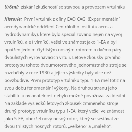
Určení
:
získání zkušeností se stavbou a provozem vrtulníku
Historie
:
První vrtulník z dílny EAO CAGI (Experimentální
aerodynamické oddělení Centrálního institutu aero- a
hydrodynamiky), které bylo specializováno nejen na vývoj
vrtulníků, ale i vírníků, vešel ve známost jako 1-EA a byl
opatřen jedním čtyřlistým nosným rotorem a dvěma páry
dvoulistých vyrovnávacích vrtulí. Letové zkoušky prvního
prototypu tohoto dvoumotorového jednomístného stroje se
rozeběhly v roce 1930 a jejich výsledky byly více než
povzbudivé. První prototyp vrtulníku typu 1-EA měl totiž na
svou dobu fenomenální výkony. Na druhou stranu jeho
stabilitu a ovladatelnost nebylo možné považovat za ideální.
Na základě výsledků letových zkoušek zmíněného stroje
druhý prototyp vrtulníku typu 1-EA, který vešel ve známost
jako 5-EA, obdržel nový nosný rotor, který se sestával ze
dvou třílistých nosných rotorů, „velkého“ a „malého“.