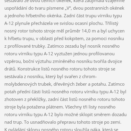
sestávalo ze dvou čelních okének, která zaujímala vzájemné
uspořádání do tvaru písmene „V“, dvou postranních okének
a jednoho hřbetního okénka. Zadní část trupu vírníku typu
A-12 plynule přecházela ve svislou ocasní plochu. Třílistý
nosný rotor tohoto stroje měl průměr 14,0 m a byl uchycen
k hřbetu trupu, v oblasti před kokpitem, za pomoci nosníku
z profilované trubky. Zatímco zezadu byl nosník nosného
rotoru vírníku typu A-12 vyztužen jednou profilovanou
vzpěrou, boční výztuhu zmíněného nosníku tvořila dvojice
drátů. Konstrukce listů nosného rotoru tohoto stroje se
sestávala z nosníku, který byl svařen z chrom-
molybdenových trubek, dřevěných žeber a potahu. Zatímco
potah přední části listů nosného rotoru vírníku typu A-12 byl
zhotoven z překližky, zadní část listů nosného rotoru tohoto
stroje byla potažena plátnem. Všechny tři listy nosného
rotoru vírníku typu A-12 bylo možné sklopit směrem dozadu
nad trup. To usnadňovalo přepravu tohoto stroje po zemi.
K ovládání sklonu nosného rotoru sloužila páka, která se