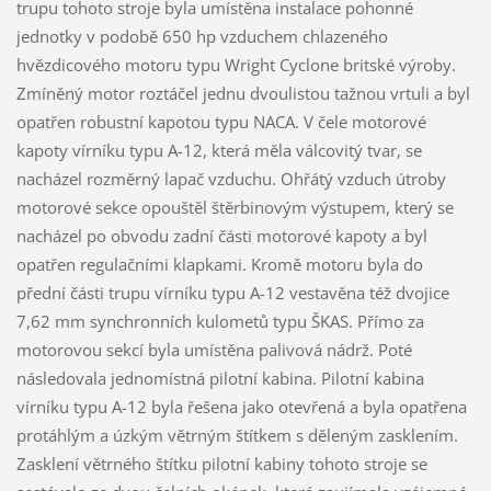
trupu tohoto stroje byla umístěna instalace pohonné
jednotky v podobě 650 hp vzduchem chlazeného
hvězdicového motoru typu Wright Cyclone britské výroby.
Zmíněný motor roztáčel jednu dvoulistou tažnou vrtuli a byl
opatřen robustní kapotou typu NACA. V čele motorové
kapoty vírníku typu A-12, která měla válcovitý tvar, se
nacházel rozměrný lapač vzduchu. Ohřátý vzduch útroby
motorové sekce opouštěl štěrbinovým výstupem, který se
nacházel po obvodu zadní části motorové kapoty a byl
opatřen regulačními klapkami. Kromě motoru byla do
přední části trupu vírníku typu A-12 vestavěna též dvojice
7,62 mm synchronních kulometů typu ŠKAS. Přímo za
motorovou sekcí byla umístěna palivová nádrž. Poté
následovala jednomístná pilotní kabina. Pilotní kabina
vírníku typu A-12 byla řešena jako otevřená a byla opatřena
protáhlým a úzkým větrným štítkem s děleným zasklením.
Zasklení větrného štítku pilotní kabiny tohoto stroje se