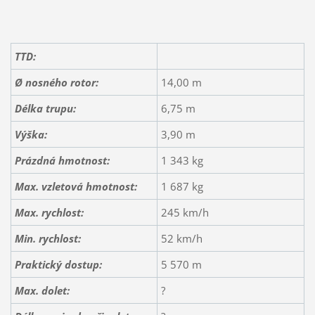
TTD:
Ø nosného rotor:
14,00 m
Délka trupu:
6,75 m
Výška:
3,90 m
Prázdná hmotnost:
1 343 kg
Max. vzletová hmotnost:
1 687 kg
Max. rychlost:
245 km/h
Min. rychlost:
52 km/h
Praktický dostup:
5 570 m
Max. dolet:
?