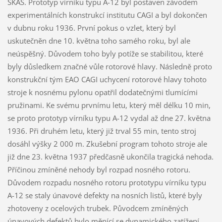
ŠKAS. Prototyp vírníku typu A-12 byl postaven závodem
experimentálních konstrukcí institutu CAGI a byl dokončen
v dubnu roku 1936. První pokus o vzlet, který byl
uskutečněn dne 10. května toho samého roku, byl ale
neúspěšný. Důvodem toho byly potíže se stabilitou, které
byly důsledkem značné vůle rotorové hlavy. Následně proto
konstrukční tým EAO CAGI uchycení rotorové hlavy tohoto
stroje k nosnému pylonu opatřil dodatečnými tlumícími
pružinami. Ke svému prvnímu letu, který měl délku 10 min,
se proto prototyp vírníku typu A-12 vydal až dne 27. května
1936. Při druhém letu, který již trval 55 min, tento stroj
dosáhl výšky 2 000 m. Zkušební program tohoto stroje ale
již dne 23. května 1937 předčasně ukončila tragická nehoda.
Příčinou zmíněné nehody byl rozpad nosného rotoru.
Důvodem rozpadu nosného rotoru prototypu vírníku typu
A-12 se staly únavové defekty na nosních listů, které byly
zhotoveny z ocelových trubek. Původcem zmíněných
únavových defektů bylo měnící se dynamického zatížení.