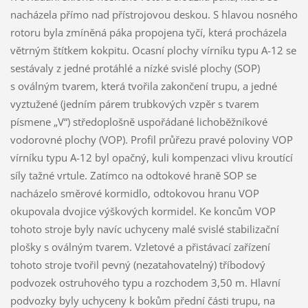
nacházela přímo nad přístrojovou deskou. S hlavou nosného
rotoru byla zmíněná páka propojena tyčí, která procházela
větrným štítkem kokpitu. Ocasní plochy vírníku typu A-12 se
sestávaly z jedné protáhlé a nízké svislé plochy (SOP)
s oválným tvarem, která tvořila zakončení trupu, a jedné
vyztužené (jedním párem trubkových vzpěr s tvarem
písmene „V“) středoplošně uspořádané lichoběžníkové
vodorovné plochy (VOP). Profil průřezu pravé poloviny VOP
vírníku typu A-12 byl opačný, kuli kompenzaci vlivu kroutící
síly tažné vrtule. Zatímco na odtokové hraně SOP se
nacházelo směrové kormidlo, odtokovou hranu VOP
okupovala dvojice výškových kormidel. Ke koncům VOP
tohoto stroje byly navíc uchyceny malé svislé stabilizační
plošky s oválným tvarem. Vzletové a přistávací zařízení
tohoto stroje tvořil pevný (nezatahovatelný) tříbodový
podvozek ostruhového typu a rozchodem 3,50 m. Hlavní
podvozky byly uchyceny k bokům přední části trupu, na