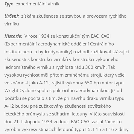
Typ
:
experimentální vírník
Určení
:
získání zkušeností se stavbou a provozem rychlého
vírníku
Historie
:
V roce 1934 se konstrukční tým EAO CAGI
(Experimentální aerodynamické oddělení Centrálního
institutu aero- a hydrodynamiky) rozhodl zužitkovat stávající
zkušenosti s konstrukcí vírníků v konstrukci výkonného
jednomístného vírníku s rychlostí řádu 300 km/h. Tak
vysokou rychlost měl přitom zmíněnému stroji, který vešel
ve známost jako A-12, zajistit výkonný 650 hp motor typu
Wright Cyclone spolu s pokročilou aerodynamikou. Již od
počátku se počítalo s tím, že při návrhu draku vírníku typu
A-12 budou pně zužitkovány zkušenosti sovětského
leteckého průmyslu se stíhacími letouny. V této souvislosti
dne 21. listopadu 1934 vedoucí EAO CAGI zaslal žádost o
výrobní výkresy stíhacích letounů typu I-5, I-15 a I-16 z dílny