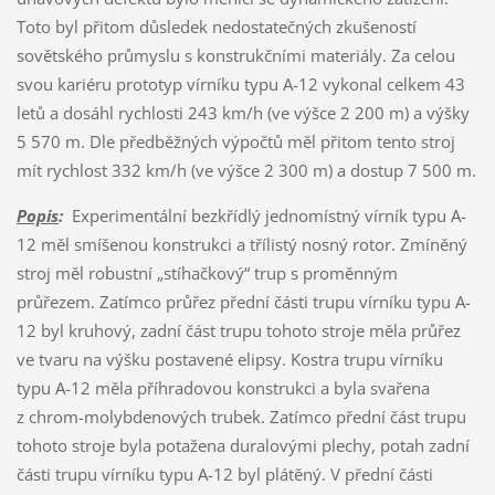
Toto byl přitom důsledek nedostatečných zkušeností
sovětského průmyslu s konstrukčními materiály. Za celou
svou kariéru prototyp vírníku typu A-12 vykonal celkem 43
letů a dosáhl rychlosti 243 km/h (ve výšce 2 200 m) a výšky
5 570 m. Dle předběžných výpočtů měl přitom tento stroj
mít rychlost 332 km/h (ve výšce 2 300 m) a dostup 7 500 m.
Popis
:
Experimentální bezkřídlý jednomístný vírník typu A-
12 měl smíšenou konstrukci a třílistý nosný rotor. Zmíněný
stroj měl robustní „stíhačkový“ trup s proměnným
průřezem. Zatímco průřez přední části trupu vírníku typu A-
12 byl kruhový, zadní část trupu tohoto stroje měla průřez
ve tvaru na výšku postavené elipsy. Kostra trupu vírníku
typu A-12 měla příhradovou konstrukci a byla svařena
z chrom-molybdenových trubek. Zatímco přední část trupu
tohoto stroje byla potažena duralovými plechy, potah zadní
části trupu vírníku typu A-12 byl plátěný. V přední části