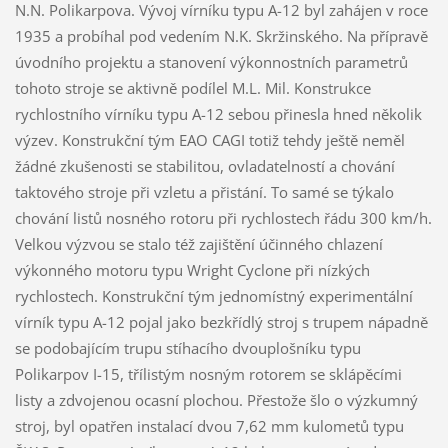
N.N. Polikarpova. Vývoj vírníku typu A-12 byl zahájen v roce
1935 a probíhal pod vedením N.K. Skržinského. Na přípravě
úvodního projektu a stanovení výkonnostních parametrů
tohoto stroje se aktivně podílel M.L. Mil. Konstrukce
rychlostního vírníku typu A-12 sebou přinesla hned několik
výzev. Konstrukční tým EAO CAGI totiž tehdy ještě neměl
žádné zkušenosti se stabilitou, ovladatelností a chování
taktového stroje při vzletu a přistání. To samé se týkalo
chování listů nosného rotoru při rychlostech řádu 300 km/h.
Velkou výzvou se stalo též zajištění účinného chlazení
výkonného motoru typu Wright Cyclone při nízkých
rychlostech. Konstrukční tým jednomístný experimentální
vírník typu A-12 pojal jako bezkřídlý stroj s trupem nápadně
se podobajícím trupu stíhacího dvouplošníku typu
Polikarpov I-15, třílistým nosným rotorem se sklápěcími
listy a zdvojenou ocasní plochou. Přestože šlo o výzkumný
stroj, byl opatřen instalací dvou 7,62 mm kulometů typu