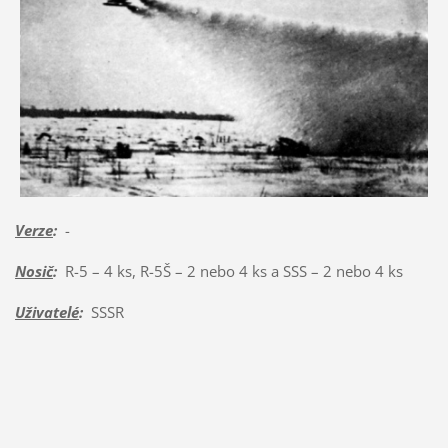
Verze
:
-
Nosič
:
R-5 – 4 ks, R-5Š – 2 nebo 4 ks a SSS – 2 nebo 4 ks
Uživatelé
:
SSSR