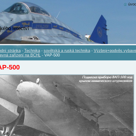
úvod
kého letectví
dní stránka
-
Technika
-
sovětská a ruská technika
-
Výzbroj+podvěs.vybave
evná zařízení na BCHL
-
VAP-500
AP-500