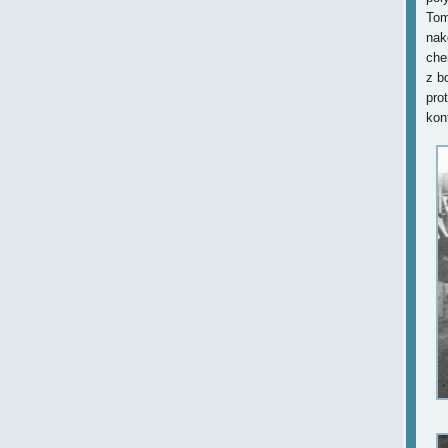
Tom
nak
che
z b
pro
kon