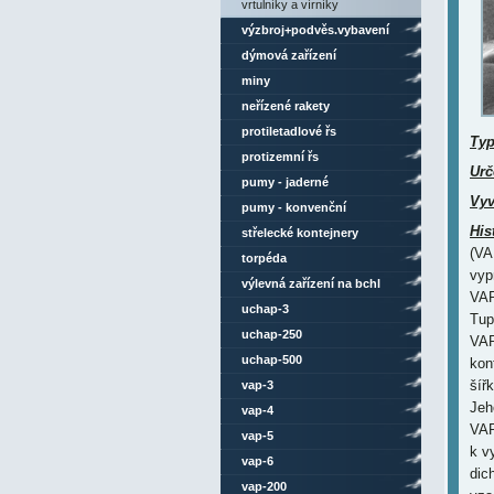
vrtulníky a vírníky
výzbroj+podvěs.vybavení
dýmová zařízení
miny
neřízené rakety
protiletadlové řs
Ty
protizemní řs
Urč
pumy - jaderné
Vyv
pumy - konvenční
His
střelecké kontejnery
(VA
torpéda
vyp
výlevná zařízení na bchl
VAP
uchap-3
Tup
uchap-250
VAP
uchap-500
kon
šíř
vap-3
Jeh
vap-4
VAP
vap-5
k v
vap-6
dic
vap-200