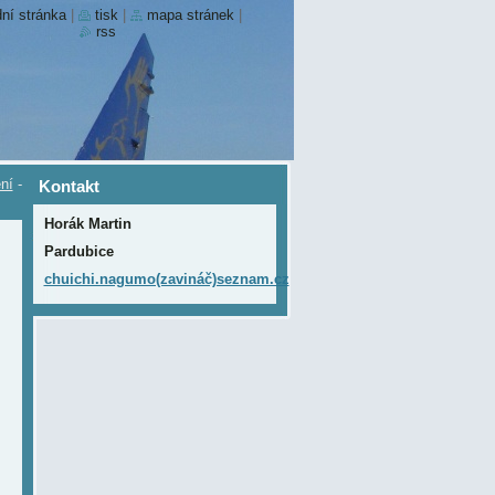
ní stránka
|
tisk
|
mapa stránek
|
rss
ní
-
Kontakt
Horák Martin
Pardubice
chuichi.nagumo(zavináč)seznam.cz