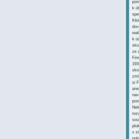
pom
k ú
spe
Kli
dov
rea
k ú
sku
ze 
Fin
193
sko
zmí
si 
ane
nav
por
Nel
roz
sou
plu
v z
pol