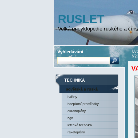
RUSLET
Velká encyklopedie ruského a číns
Vyhledávání
Úvo
Výl
V
TECHNIKA
sovětská a ruská
technika
balóny
bezpilotní prostředky
ekranoplány
hgv
letecká technika
raketoplány