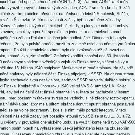
oci tří armád speciálního určení (AON-1 až -3). Zatímco AON-1 a -3 měly
toku vyrazit ze svých domovských základen, AON-2 se měla ke dni 9. září
ciálně za tímto účelem přesunout na předsunutá letiště Smolensk, Sešča,
moviči a Šajkovka. V této souvislosti začaly být na zmíněné základny
áženy zásoby bojových chemických látek. Tyto plány ale nakonec nebyly
lizovány, neboť bylo použití speciálních jednotek a chemických zbraní
spěšnému záboru Polska shledáno jako nadbytečné. Důvodem toho byla
tečnost, že byla polská armáda mezitím znatelně oslabena německým útok
západu. Použití chemických zbraní bylo ale zvažováno též při invazi do
ska, známé jako „zimní válka“. Zmíněný konflikt započal dne 30. listopadu
9 nečekaným vpádem sovětských vojsk do Finska bez vyhlášení války a
nčil dne 13. března 1940 podpisem Moskevské mírové smlouvy. Na základě
něné smlouvy byly některé části Finska připojeny k SSSR. Na druhou stranu
Finsko zachovalo svou nezávislost, zatímco SSSR se vzdal dalších pokusů o
xi Finska. Konkrétně v únoru roku 1940 velitel VVS 8. armády I.A. Kolec
rhl, aby byl na čelní část finské obranné linie, která se nacházela v lesním
ostu, před pozemním útokem svržen ze vzduchu silně zředěný roztok yperitu.
etální dávka této látky měla přitom obránce donutit opustit obranná postavení
utéci se na volné prostranství, kde si s nimi mělo poradit letectvo. V této
vislosti následně začaly být posádky letounů typu SB ze stavu 1., 3., a 72.
ku cvičeny v provádění chemického útoku za využití kontejnerů typu VAP-50
imních podmínkách na vyhrazeném úseku jehličnatého lesa na zkušebním
ygonu. K nasazení chemických zbraní v „zimní válce“ ale nakonec nedošlo.