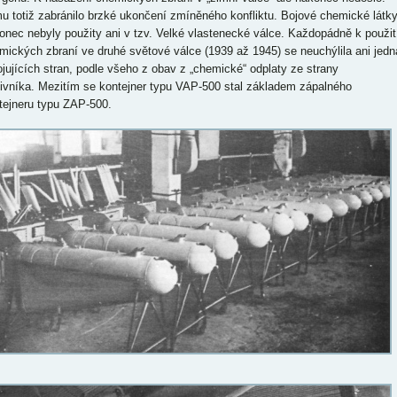
u totiž zabránilo brzké ukončení zmíněného konfliktu. Bojové chemické látk
onec nebyly použity ani v tzv. Velké vlastenecké válce. Každopádně k použit
mických zbraní ve druhé světové válce (1939 až 1945) se neuchýlila ani jedn
ojujících stran, podle všeho z obav z „chemické“ odplaty ze strany
tivníka. Mezitím se kontejner typu VAP-500 stal základem zápalného
tejneru typu ZAP-500.