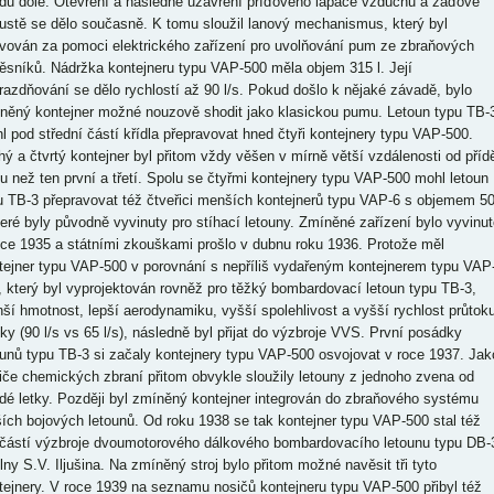
du dole. Otevření a následné uzavření příďového lapače vzduchu a záďové
ustě se dělo současně. K tomu sloužil lanový mechanismus, který byl
ivován za pomoci elektrického zařízení pro uvolňování pum ze zbraňových
ěsníků. Nádržka kontejneru typu VAP-500 měla objem 315 l. Její
razdňování se dělo rychlostí až 90 l/s. Pokud došlo k nějaké závadě, bylo
něný kontejner možné nouzově shodit jako klasickou pumu. Letoun typu TB-
l pod střední částí křídla přepravovat hned čtyři kontejnery typu VAP-500.
hý a čtvrtý kontejner byl přitom vždy věšen v mírně větší vzdálenosti od příd
pu než ten první a třetí. Spolu se čtyřmi kontejnery typu VAP-500 mohl letoun
u TB-3 přepravovat též čtveřici menších kontejnerů typu VAP-6 s objemem 5
které byly původně vyvinuty pro stíhací letouny. Zmíněné zařízení bylo vyvinut
oce 1935 a státními zkouškami prošlo v dubnu roku 1936. Protože měl
tejner typu VAP-500 v porovnání s nepříliš vydařeným kontejnerem typu VAP
, který byl vyprojektován rovněž pro těžký bombardovací letoun typu TB-3,
ší hmotnost, lepší aerodynamiku, vyšší spolehlivost a vyšší rychlost průtok
sky (90 l/s vs 65 l/s), následně byl přijat do výzbroje VVS. První posádky
ounů typu TB-3 si začaly kontejnery typu VAP-500 osvojovat v roce 1937. Jak
iče chemických zbraní přitom obvykle sloužily letouny z jednoho zvena od
dé letky. Později byl zmíněný kontejner integrován do zbraňového systému
ších bojových letounů. Od roku 1938 se tak kontejner typu VAP-500 stal též
částí výzbroje dvoumotorového dálkového bombardovacího letounu typu DB-
ílny S.V. Iljušina. Na zmíněný stroj bylo přitom možné navěsit tři tyto
tejnery. V roce 1939 na seznamu nosičů kontejneru typu VAP-500 přibyl též