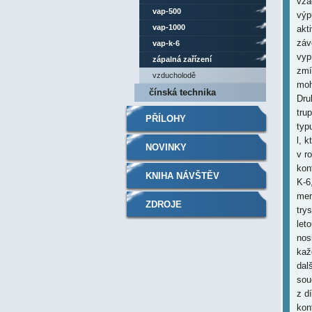
vza
vap-500
výp
vap-1000
akt
záv
vap-k-6
vyp
zápalná zařízení
zmí
vzducholodě
moh
čínská technika
Dru
tru
PŘÍLOHY
typ
l, 
NOVINKY
v r
kon
KNIHA NÁVŠTĚV
K-6
men
ZDROJE
try
let
nos
kaž
dal
sou
z d
kon