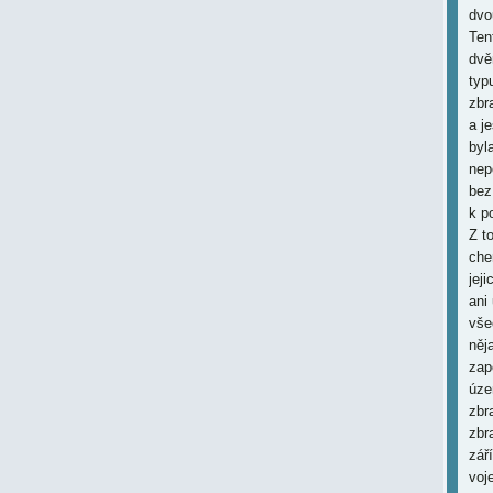
dvo
Ten
dvě
typ
zbr
a j
byl
nep
bez
k p
Z t
che
jej
ani
vše
něj
zap
úze
zbr
zbr
zář
voj