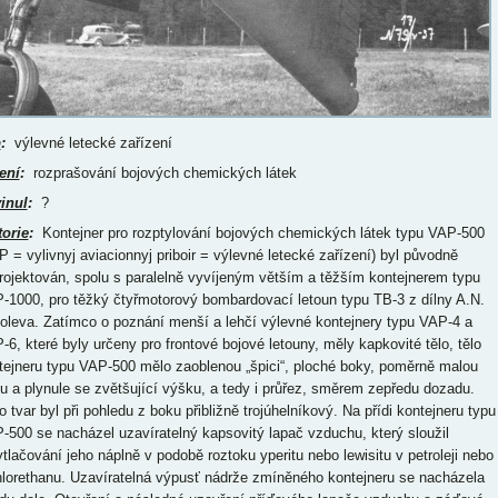
p
:
výlevné letecké zařízení
ení
:
rozprašování bojových chemických látek
inul
:
?
torie
:
Kontejner pro rozptylování bojových chemických látek typu VAP-500
P = vylivnyj aviacionnyj priboir = výlevné letecké zařízení) byl původně
rojektován, spolu s paralelně vyvíjeným větším a těžším kontejnerem typu
-1000, pro těžký čtyřmotorový bombardovací letoun typu TB-3 z dílny A.N.
oleva. Zatímco o poznání menší a lehčí výlevné kontejnery typu VAP-4 a
-6, které byly určeny pro frontové bojové letouny, měly kapkovité tělo, tělo
tejneru typu VAP-500 mělo zaoblenou „špici“, ploché boky, poměrně malou
ku a plynule se zvětšující výšku, a tedy i průřez, směrem zepředu dozadu.
o tvar byl při pohledu z boku přibližně trojúhelníkový. Na přídi kontejneru typu
-500 se nacházel uzavíratelný kapsovitý lapač vzduchu, který sloužil
ytlačování jeho náplně v podobě roztoku yperitu nebo lewisitu v petroleji nebo
hlorethanu. Uzavíratelná výpusť nádrže zmíněného kontejneru se nacházela