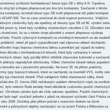
umotorový rychlostní bombardovací letoun typu SB z dílny A.N. Tupoleva.
to stroj byl schopen přepravovat jen dva tyto kontejnery. Současně s těmito
ma kontejnery nicméně letoun typu SB mohl přepravovat též jeden kontejner
u UChAP-500. Ten se zase umisťoval do útrob trupové pumovnice. Vnějšími
aňovými závěsníky byly ale opatřeny až letouny typu SB od 96. výrobní série
eště jenom ty, které byly vyráběny moskevským závodem č.22. Důvodem toh
a skutečnost, že se u tohoto stroje původně s externí přepravou výzbroje
očítalo. Použití výlevných kontejnerů na zmíněných letounech se ale neobeš
 problémů, neboť při jejich vyprazdňování nad zájmovou oblastí docházelo
otřísnění trupu bojovou chemickou látkou a pronikání její výparů do kabiny.
ohoto důvodu u bombardovacích letounů, které byly vyhrazeny k nesení
mických zbraní, byly později břišní střeliště zbavovány kulometů a současně
ich překryty neprodyšně utěsňovány. Vůbec chemické zbraně nebyly populární
 u letového ani u pozemního personálu. Na konci 30. let přitom prakticky
chny typy bojových letounů, které se nacházely na inventáři VVS, mohly nés
aký typ chemické zbraně. Před zahájením Velké vlastenecké války, která
očala dne 22. června 1941 nečekaným vpádem německých vojsk na sovětsk
mí, bylo velením Rudé armády hned několikrát zvažováno použití chemickýc
aní. Od tohoto záměru bylo ale vždy nakonec opuštěno. Použití chemických
aní bylo např. součástí jednoho z plánů na obsazení východní části Polska z
í roku 1939. Zmíněný plán přitom počítal s masivním útokem na různé
enské a průmyslové objekty nacházející se na území Polska a Běloruska za