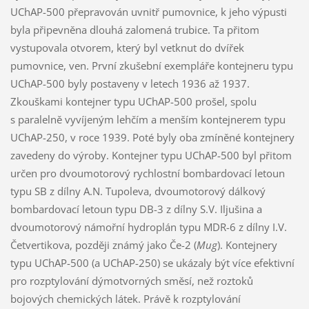
UChAP-500 přepravován uvnitř pumovnice, k jeho výpusti
byla připevněna dlouhá zalomená trubice. Ta přitom
vystupovala otvorem, který byl vetknut do dvířek
pumovnice, ven. První zkušební exempláře kontejneru typu
UChAP-500 byly postaveny v letech 1936 až 1937.
Zkouškami kontejner typu UChAP-500 prošel, spolu
s paralelně vyvíjeným lehčím a menším kontejnerem typu
UChAP-250, v roce 1939. Poté byly oba zmíněné kontejnery
zavedeny do výroby. Kontejner typu UChAP-500 byl přitom
určen pro dvoumotorový rychlostní bombardovací letoun
typu SB z dílny A.N. Tupoleva, dvoumotorový dálkový
bombardovací letoun typu DB-3 z dílny S.V. Iljušina a
dvoumotorový námořní hydroplán typu MDR-6 z dílny I.V.
Četvertikova, později známý jako Če-2 (
Mug
). Kontejnery
typu UChAP-500 (a UChAP-250) se ukázaly být více efektivní
pro rozptylování dýmotvorných směsí, než roztoků
bojových chemických látek. Právě k rozptylování