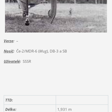
Verze
:
–
Nosič
:
Če-2/MDR-6 (
Mug
), DB-3 a SB
Uživatelé
:
SSSR
TTD:
Délka:
1,931 m