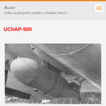
Ruslet
Velká encyklopedie ruského a čínského letectví
UChAP-500