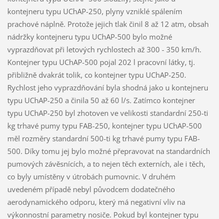
kontejneru typu UChAP-250, plyny vzniklé spálením
prachové náplně. Protože jejich tlak činil 8 až 12 atm, obsah
nádržky kontejneru typu UChAP-500 bylo možné
vyprazdňovat při letových rychlostech až 300 - 350 km/h.
Kontejner typu UChAP-500 pojal 202 l pracovní látky, tj.
přibližně dvakrát tolik, co kontejner typu UChAP-250.
Rychlost jeho vyprazdňování byla shodná jako u kontejneru
typu UChAP-250 a činila 50 až 60 l/s. Zatímco kontejner
typu UChAP-250 byl zhotoven ve velikosti standardní 250-ti
kg trhavé pumy typu FAB-250, kontejner typu UChAP-500
měl rozměry standardní 500-ti kg trhavé pumy typu FAB-
500. Díky tomu jej bylo možné přepravovat na standardních
pumových závěsnících, a to nejen těch externích, ale i těch,
co byly umístěny v útrobách pumovnic. V druhém
uvedeném případě nebyl původcem dodatečného
aerodynamického odporu, který má negativní vliv na
výkonnostní parametry nosiče. Pokud byl kontejner typu