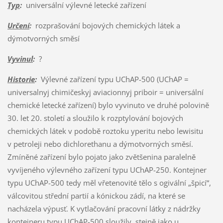
Typ
:
universální výlevné letecké zařízení
Určení
:
rozprašování bojových chemických látek a
dýmotvorných směsí
Vyvinul
:
?
Historie
:
Výlevné zařízení typu UChAP-500 (UChAP =
universalnyj chimičeskyj aviacionnyj priboir = universální
chemické letecké zařízení) bylo vyvinuto ve druhé polovině
30. let 20. století a sloužilo k rozptylování bojových
chemických látek v podobě roztoku yperitu nebo lewisitu
v petroleji nebo dichlorethanu a dýmotvorných směsí.
Zmíněné zařízení bylo pojato jako zvětšenina paralelně
vyvíjeného výlevného zařízení typu UChAP-250. Kontejner
typu UChAP-500 tedy měl vřetenovité tělo s ogivální „špicí“,
válcovitou střední partií a kónickou zádí, na které se
nacházela výpusť. K vytlačování pracovní látky z nádržky
kontejneru typu UChAP-500 sloužily, stejně jako u