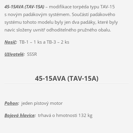
45-15AVA (TAV-15A)
– modifikace torpéda typu TAV-15
s novým padákovým systémem. Součástí padákového
systému tohoto modelu byly jen dva padáky, které byly
navíc složeny uvnitř odhoditelného pružného obalu.
Nosič
:
TB-1 – 1 ks a TB-3 – 2 ks
Uživatelé
:
SSSR
45-15AVA (TAV-15A)
Pohon
:
jeden pístový motor
Bojová hlavice
:
trhavá o hmotnosti 132 kg