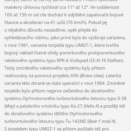
manévry úhlovou rychlostí cca 11° až 12°. Ve vzdálenosti
100 až 150 m od cíle dochází k odjištění zapalovače bojové
hlavice a akceleraci na 41 uzlů (76 km/h). Pokud jej
z nějakého důvodu nezasáhne, opět přejde do
vyhledávacího režimu. Jako první byla do výzbroje zařazena,
v roce 1981, varianta torpéda typu UMGT-1, která tvořila
bojový náklad řízené střely ponorkového protiponorkového
raketového systému typu RPK-6 Vodopad (
SS-N-16 Stallion
).
Testy zmíněného raketového systému byly přitom
realizovány na ponorce projektu 690 (
Bravo class
). Letecká
varianta této zbraně se stala operační v roce 1984. Zmíněné
torpédo bylo přitom nejprve začleněno do zbraňového
systému čtyřmotorového turbovrtulového letounu typu Il-38
(
May
) a palubního vrtulníku typu Ka-27 (
Helix A
) a později též
do zbraňového systému těžšího čtyřmotorového
turbovrtulového letounu typu Tu-142MZ (
Bear F mod.4
).
S torpédem typu UMGT-1 se přitom počítalo též pro