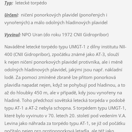
Typ
:
letecké torpédo
Určení
:
ničení ponorkových plavidel (ponořených i
vynořených) a málo odolných hladinových plavidel
Vyvinul
:
NPO Uran (do roku 1972 CNII Gidropribor)
Naváděné letecké torpédo typu UMGT-1 z dílny institutu NII-
400 (CNII Gidropribor), zpočátku známé jako AT-3, slouží
k nejen ničení ponorkových plavidel protivníka, ale i méně
odolných hladinových plavidel, jakými jsou např. nákladní
lodě. Za pomoci zmíněné zbraně lze přitom ponorková
plavidla napadat nejen, když se pohybují pod hladinou, a to
až do hloubky 450 m, ale v případě, kdy jsou vynořeny na
hladině. Toho předchozí sovětská letecká torpéda v podobě
typu AT-1 a AT-2 nebyla schopna. S torpédem typu UMGT-1,
které bylo vyvinuto v 70. letech 20. století pod vedením V.A.
Levina jako náhrada za torpédo typu AT-1, se již od počátku
počítalo nejen pro protiponorková letadla, ale též jako