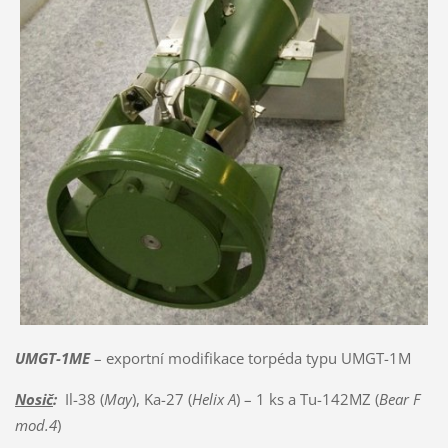
UMGT-1ME
– exportní modifikace torpéda typu UMGT-1M
Nosič
:
Il-38 (
May
), Ka-27 (
Helix A
) – 1 ks a Tu-142MZ (
Bear F
mod.4
)