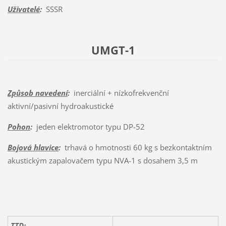
Uživatelé
:
SSSR
UMGT-1
Způsob navedení
:
inerciální + nízkofrekvenční
aktivní/pasivní hydroakustické
Pohon
:
jeden elektromotor typu DP-52
Bojová hlavice
:
trhavá o hmotnosti 60 kg s bezkontaktním
akustickým zapalovačem typu NVA-1 s dosahem 3,5 m
TTD: