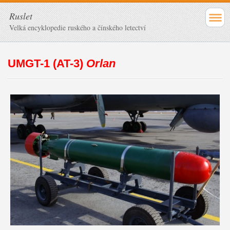
Ruslet
Velká encyklopedie ruského a čínského letectví
UMGT-1 (AT-3)
Orlan