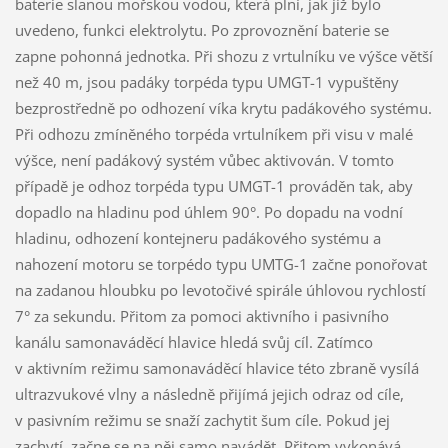
baterie slanou mořskou vodou, která plní, jak již bylo
uvedeno, funkci elektrolytu. Po zprovoznění baterie se
zapne pohonná jednotka. Při shozu z vrtulníku ve výšce větší
než 40 m, jsou padáky torpéda typu UMGT-1 vypuštěny
bezprostředně po odhození víka krytu padákového systému.
Při odhozu zmíněného torpéda vrtulníkem při visu v malé
výšce, není padákový systém vůbec aktivován. V tomto
případě je odhoz torpéda typu UMGT-1 prováděn tak, aby
dopadlo na hladinu pod úhlem 90°. Po dopadu na vodní
hladinu, odhození kontejneru padákového systému a
nahození motoru se torpédo typu UMTG-1 začne ponořovat
na zadanou hloubku po levotočivé spirále úhlovou rychlostí
7° za sekundu. Přitom za pomoci aktivního i pasivního
kanálu samonaváděcí hlavice hledá svůj cíl. Zatímco
v aktivním režimu samonaváděcí hlavice této zbraně vysílá
ultrazvukové vlny a následně přijímá jejich odraz od cíle,
v pasivním režimu se snaží zachytit šum cíle. Pokud jej
zachytí, začne se na něj samo navádět. Přitom vykonává