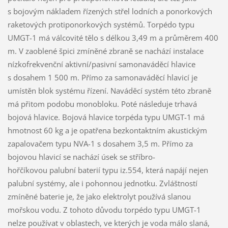
s bojovým nákladem řízených střel lodních a ponorkových
raketových protiponorkových systémů. Torpédo typu
UMGT-1 má válcovité tělo s délkou 3,49 m a průměrem 400
m. V zaoblené špici zmíněné zbraně se nachází instalace
nízkofrekvenční aktivní/pasivní samonaváděcí hlavice
s dosahem 1 500 m. Přímo za samonaváděcí hlavicí je
umístěn blok systému řízení. Naváděcí systém této zbraně
má přitom podobu monobloku. Poté následuje trhavá
bojová hlavice. Bojová hlavice torpéda typu UMGT-1 má
hmotnost 60 kg a je opatřena bezkontaktním akustickým
zapalovačem typu NVA-1 s dosahem 3,5 m. Přímo za
bojovou hlavicí se nachází úsek se stříbro-
hořčíkovou palubní baterií typu iz.554, která napájí nejen
palubní systémy, ale i pohonnou jednotku. Zvláštností
zmíněné baterie je, že jako elektrolyt používá slanou
mořskou vodu. Z tohoto důvodu torpédo typu UMGT-1
nelze používat v oblastech, ve kterých je voda málo slaná,