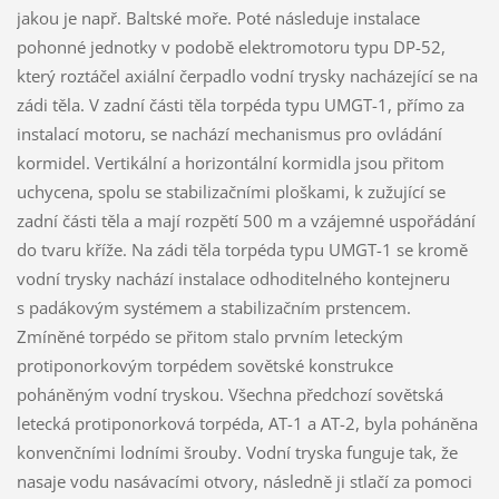
jakou je např. Baltské moře. Poté následuje instalace
pohonné jednotky v podobě elektromotoru typu DP-52,
který roztáčel axiální čerpadlo vodní trysky nacházející se na
zádi těla. V zadní části těla torpéda typu UMGT-1, přímo za
instalací motoru, se nachází mechanismus pro ovládání
kormidel. Vertikální a horizontální kormidla jsou přitom
uchycena, spolu se stabilizačními ploškami, k zužující se
zadní části těla a mají rozpětí 500 m a vzájemné uspořádání
do tvaru kříže. Na zádi těla torpéda typu UMGT-1 se kromě
vodní trysky nachází instalace odhoditelného kontejneru
s padákovým systémem a stabilizačním prstencem.
Zmíněné torpédo se přitom stalo prvním leteckým
protiponorkovým torpédem sovětské konstrukce
poháněným vodní tryskou. Všechna předchozí sovětská
letecká protiponorková torpéda, AT-1 a AT-2, byla poháněna
konvenčními lodními šrouby. Vodní tryska funguje tak, že
nasaje vodu nasávacími otvory, následně ji stlačí za pomoci