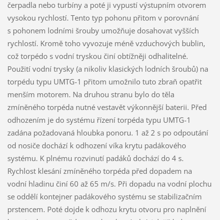
čerpadla nebo turbíny a poté ji vypustí výstupním otvorem
vysokou rychlostí. Tento typ pohonu přitom v porovnání
s pohonem lodními šrouby umožňuje dosahovat vyšších
rychlostí. Kromě toho vyvozuje méně vzduchových bublin,
což torpédo s vodní tryskou činí obtížněji odhalitelné.
Použití vodní trysky (a nikoliv klasických lodních šroubů) na
torpédu typu UMTG-1 přitom umožnilo tuto zbraň opatřit
menším motorem. Na druhou stranu bylo do těla
zmíněného torpéda nutné vestavět výkonnější baterii. Před
odhozením je do systému řízení torpéda typu UMTG-1
zadána požadovaná hloubka ponoru. 1 až 2 s po odpoutání
od nosiče dochází k odhození víka krytu padákového
systému. K plnému rozvinutí padáků dochází do 4 s.
Rychlost klesání zmíněného torpéda před dopadem na
vodní hladinu činí 60 až 65 m/s. Při dopadu na vodní plochu
se oddělí kontejner padákového systému se stabilizačním
prstencem. Poté dojde k odhozu krytu otvoru pro naplnění