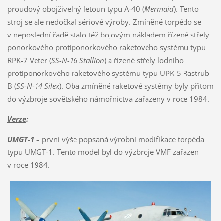
proudový obojživelný letoun typu A-40 (
Mermaid
). Tento
stroj se ale nedočkal sériové výroby. Zmíněné torpédo se
v neposlední řadě stalo též bojovým nákladem řízené střely
ponorkového protiponorkového raketového systému typu
RPK-7 Veter (
SS-N-16 Stallion
) a řízené střely lodního
protiponorkového raketového systému typu UPK-5 Rastrub-
B (
SS-N-14 Silex
). Oba zmíněné raketové systémy byly přitom
do výzbroje sovětského námořnictva zařazeny v roce 1984.
Verze
:
UMGT-1
– první výše popsaná výrobní modifikace torpéda
typu UMGT-1. Tento model byl do výzbroje VMF zařazen
v roce 1984.