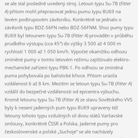
se ale stal posledně uvedený stroj. Letoun typu Su-7B (
Fitter
A
) přitom mohl přepravovat jednu pumu typu 8U69 na
levém podtrupovém závěsníku. Konkrétně se jednalo o
závěsník typu BDZ-56FN nebo BDZ-56FNM. Shoz pumy typu
8U69 byl letounem typu Su-7B (
Fitter A
) prováděn v průběhu
prudkého výstupu (cca 45°) do výšky 3 500 až 4 000 m
rychlostí 1 000 až 1 050 km/h. Výpočet okamžiku odhozu
zmíněné pumy v tomto letovém režimu zajišťovalo elektro-
mechanické zařízení typu PBK-1. Po odhozu se zmíněná
puma pohybovala po balistické křivce. Přitom urazila
vzdálenost 6 až 8 km. Mezitím se letoun typu Su-7B (
Fitter A
)
vzdálil do bezpečné vzdálenosti od epicentra výbuchu.
Kromě letounu typu Su-7B (
Fitter A
) ze stavu Sovětského VVS
byly k nesení jaderných pum typu 8U69 upraveny též
letouny tohoto typu vzdušných sil dvou států Varšavské
smlouvy, konkrétně ČSSR a Polska. Jaderné pumy pro
československé a polské „Suchoje“ se ale nacházely