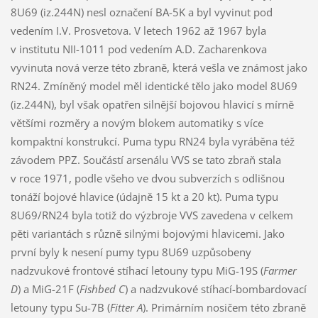
8U69 (iz.244N) nesl označení BA-5K a byl vyvinut pod
vedením I.V. Prosvetova. V letech 1962 až 1967 byla
v institutu NII-1011 pod vedením A.D. Zacharenkova
vyvinuta nová verze této zbraně, která vešla ve známost jako
RN24. Zmíněný model měl identické tělo jako model 8U69
(iz.244N), byl však opatřen silnější bojovou hlavicí s mírně
většími rozměry a novým blokem automatiky s více
kompaktní konstrukcí. Puma typu RN24 byla vyráběna též
závodem PPZ. Součástí arsenálu VVS se tato zbraň stala
v roce 1971, podle všeho ve dvou subverzích s odlišnou
tonáží bojové hlavice (údajně 15 kt a 20 kt). Puma typu
8U69/RN24 byla totiž do výzbroje VVS zavedena v celkem
pěti variantách s různě silnými bojovými hlavicemi. Jako
první byly k nesení pumy typu 8U69 uzpůsobeny
nadzvukové frontové stíhací letouny typu MiG-19S (
Farmer
D
) a MiG-21F (
Fishbed C
) a nadzvukové stíhací-bombardovací
letouny typu Su-7B (
Fitter A
). Primárním nosičem této zbraně