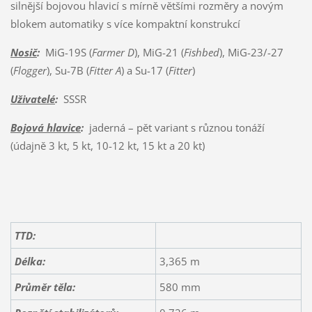
silnější bojovou hlavicí s mírně většími rozměry a novým
blokem automatiky s více kompaktní konstrukcí
Nosič
:
MiG-19S (
Farmer D
), MiG-21 (
Fishbed
), MiG-23/-27
(
Flogger
), Su-7B (
Fitter A
) a Su-17 (
Fitter
)
Uživatelé
:
SSSR
Bojová hlavice
:
jaderná – pět variant s různou tonáží
(údajně 3 kt, 5 kt, 10-12 kt, 15 kt a 20 kt)
TTD:
Délka:
3,365 m
Průměr těla:
580 mm