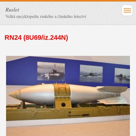
Ruslet
Velká encyklopedie ruského a čínského letectví
RN24 (8U69/iz.244N)