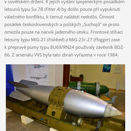
v sovětském držení. K jejich vydání spojeneckým posádkám
letounů typu Su-7B (
Fitter A
) by došlo pouze při vypuknutí
válečného konfliktu, k čemuž naštěstí nedošlo. Činnost
posádek československých a polských „Suchojů“ se proto
omezila pouze na nácvik jaderného útoku. Frontové stíhací
letouny typu MiG-21 (
Fishbed
) a MiG-23/-27 (
Flogger
) zase
k přepravě pumy typu 8U69/RN24 používaly závěsník BDZ-
66. Z arsenálu VVS byla tato zbraň vyřazena v roce 1984.