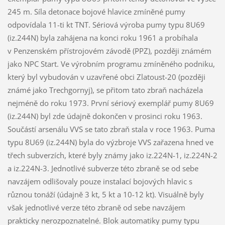
245 m. Síla detonace bojové hlavice zmíněné pumy
odpovídala 11-ti kt TNT. Sériová výroba pumy typu 8U69
(iz.244N) byla zahájena na konci roku 1961 a probíhala
v Penzenském přístrojovém závodě (PPZ), později známém
jako NPC Start. Ve výrobním programu zmíněného podniku,
který byl vybudován v uzavřené obci Zlatoust-20 (později
známé jako Trechgornyj), se přitom tato zbraň nacházela
nejméně do roku 1973. První sériový exemplář pumy 8U69
(iz.244N) byl zde údajně dokončen v prosinci roku 1963.
Součástí arsenálu VVS se tato zbraň stala v roce 1963. Puma
typu 8U69 (iz.244N) byla do výzbroje VVS zařazena hned ve
třech subverzích, které byly známy jako iz.224N-1, iz.224N-2
a iz.224N-3. Jednotlivé subverze této zbraně se od sebe
navzájem odlišovaly pouze instalací bojových hlavic s
různou tonáží (údajně 3 kt, 5 kt a 10-12 kt). Visuálně byly
však jednotlivé verze této zbraně od sebe navzájem
prakticky nerozpoznatelné. Blok automatiky pumy typu