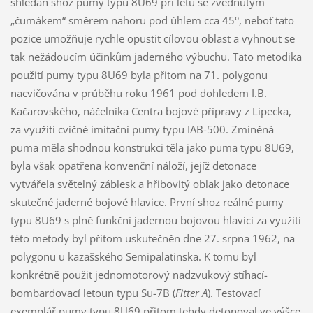
shledán shoz pumy typu 8U69 při letu se zvednutým
„čumákem“ směrem nahoru pod úhlem cca 45°, neboť tato
pozice umožňuje rychle opustit cílovou oblast a vyhnout se
tak nežádoucím účinkům jaderného výbuchu. Tato metodika
použití pumy typu 8U69 byla přitom na 71. polygonu
nacvičována v průběhu roku 1961 pod dohledem I.B.
Kačarovského, náčelníka Centra bojové přípravy z Lipecka,
za využití cvičné imitační pumy typu IAB-500. Zmíněná
puma měla shodnou konstrukci těla jako puma typu 8U69,
byla však opatřena konvenční náloží, jejíž detonace
vytvářela světelný záblesk a hřibovitý oblak jako detonace
skutečné jaderné bojové hlavice. První shoz reálné pumy
typu 8U69 s plně funkční jadernou bojovou hlavicí za využití
této metody byl přitom uskutečněn dne 27. srpna 1962, na
polygonu u kazašského Semipalatinska. K tomu byl
konkrétně použit jednomotorový nadzvukový stíhací-
bombardovací letoun typu Su-7B (
Fitter A
). Testovací
exemplář pumy typu 8U69 přitom tehdy detonoval ve výšce