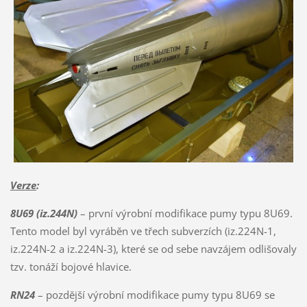
Verze
:
8U69 (iz.244N)
– první výrobní modifikace pumy typu 8U69.
Tento model byl vyráběn ve třech subverzích (iz.224N-1,
iz.224N-2 a iz.224N-3), které se od sebe navzájem odlišovaly
tzv. tonáží bojové hlavice.
RN24
– pozdější výrobní modifikace pumy typu 8U69 se