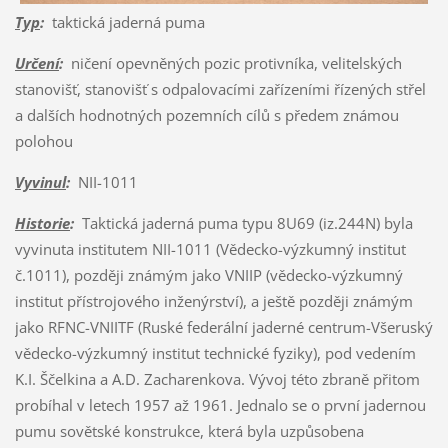
Typ
:
taktická jaderná puma
Určení
:
ničení opevněných pozic protivníka, velitelských
stanovišť, stanovišť s odpalovacími zařízeními řízených střel
a dalších hodnotných pozemních cílů s předem známou
polohou
Vyvinul
:
NII-1011
Historie
:
Taktická jaderná puma typu 8U69 (iz.244N) byla
vyvinuta institutem NII-1011 (Vědecko-výzkumný institut
č.1011), později známým jako VNIIP (vědecko-výzkumný
institut přístrojového inženýrství), a ještě později známým
jako RFNC-VNIITF (Ruské federální jaderné centrum-Všeruský
vědecko-výzkumný institut technické fyziky), pod vedením
K.I. Ščelkina a A.D. Zacharenkova. Vývoj této zbraně přitom
probíhal v letech 1957 až 1961. Jednalo se o první jadernou
pumu sovětské konstrukce, která byla uzpůsobena