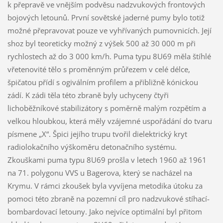
k přepravě ve vnějším podvěsu nadzvukových frontových
bojových letounů. První sovětské jaderné pumy bylo totiž
možné přepravovat pouze ve vyhřívaných pumovnicích. Její
shoz byl teoreticky možný z výšek 500 až 30 000 m při
rychlostech až do 3 000 km/h. Puma typu 8U69 měla štíhlé
vřetenovité tělo s proměnným průřezem v celé délce,
špičatou přídí s ogiválním profilem a přibližně kónickou
zádí. K zádi těla této zbraně byly uchyceny čtyři
lichoběžníkové stabilizátory s poměrně malým rozpětím a
velkou hloubkou, která měly vzájemné uspořádání do tvaru
písmene „X“. Špici jejího trupu tvořil dielektrický kryt
radiolokačního výškoměru detonačního systému.
Zkouškami puma typu 8U69 prošla v letech 1960 až 1961
na 71. polygonu VVS u Bagerova, který se nacházel na
Krymu. V rámci zkoušek byla vyvíjena metodika útoku za
pomoci této zbraně na pozemní cíl pro nadzvukové stíhací-
bombardovací letouny. Jako nejvíce optimální byl přitom