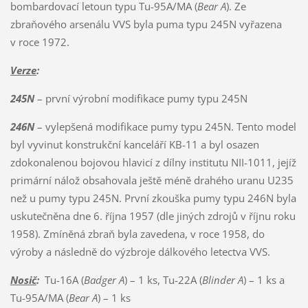
bombardovací letoun typu Tu-95A/MA (
Bear A
). Ze
zbraňového arsenálu VVS byla puma typu 245N vyřazena
v roce 1972.
Verze
:
245N
– první výrobní modifikace pumy typu 245N
246N
– vylepšená modifikace pumy typu 245N. Tento model
byl vyvinut konstrukční kanceláří KB-11 a byl osazen
zdokonalenou bojovou hlavicí z dílny institutu NII-1011, jejíž
primární nálož obsahovala ještě méně drahého uranu U235
než u pumy typu 245N. První zkouška pumy typu 246N byla
uskutečněna dne 6. října 1957 (dle jiných zdrojů v říjnu roku
1958). Zmíněná zbraň byla zavedena, v roce 1958, do
výroby a následně do výzbroje dálkového letectva VVS.
Nosič
:
Tu-16A (
Badger A
) – 1 ks, Tu-22A (
Blinder A
) – 1 ks a
Tu-95A/MA (
Bear A
) – 1 ks