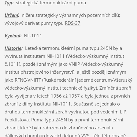
Typ
:
strategická termonukleární puma
Určení
:
ničení strategicky významných pozemních cílů;
vývojový derivát pumy typu
RDS-37
Vyvinul
:
NII-1011
Historie
:
Letecká termonukleární puma typu 245N byla
vyvinuta institutem NII-1011 (Vědecko-výzkumný institut
č.1011), později známým jako VNIIP (vědecko-výzkumný
institut přístrojového inženýrství), a ještě později známým
jako RFNC-VNIITF (Ruské federální jaderné centrum-Všeruský
vědecko-výzkumný institut technické fyziky). Zmíněná zbraň
byla vyvíjena v letech 1956 až 1957 a byla jednou z prvních
zbraní z dílny institutu NII-1011. Současně se jednalo o
druhou termonukleární zbraň vyvinutou pod vedením L.P.
Feoktistova. Puma typu 245N byla první termonukleární
zbraní, které byla zařazena do zbraňového arsenálu
dálkových bombardovacích letounů VVS. Tělo této zbraně