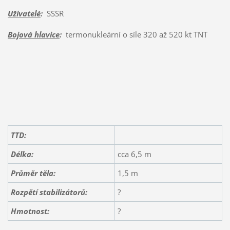
Uživatelé
:
SSSR
Bojová hlavice
:
termonukleární o síle 320 až 520 kt TNT
TTD:
Délka:
cca 6,5 m
Průměr těla:
1,5 m
Rozpětí stabilizátorů:
?
Hmotnost:
?