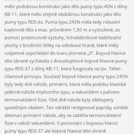
mělo podobnou konstrukci jako tělo pumy typu 40N z dílny
KB-11, které mělo zřejmě obdobnou konstrukci jako tělo
pumy typu RDS-6s. Puma typu 245N měla tedy robustní
kapkovité tělo s max. průměrem 1,50 m a vyztužené, za
pomoci prstencovité výztuhy, lichoběžníkové stabilizační
plochy s brzdícími štítky na odtokové hraně, které měly
vzájemné uspořádání do tvaru písmene „X“. Bojová hlavice
této zbraně vycházela z dvoustupňové bojové hlavice pumy
typu RDS-37 z dílny KB-11, která fungovala na tzv. Teller-
Ulamově principu. Součástí bojové hlavice pumy typu 245N
byly tedy dvě nálože, primární, která měla podobu klasické
jaderné nálože implozního typu, a sekundární s palivem
termonukleární fúze. Obě dvě nálože byly obklopeny
společným obalem. Ten odrážel rentgenové paprsky vzniklé
detonací primární nálože, aby se zažehla termonukleární
fúze v náloži sekundární. V porovnání s bojovou hlavicí
pumy typu RDS-37 ale bojová hlavice této zbraně