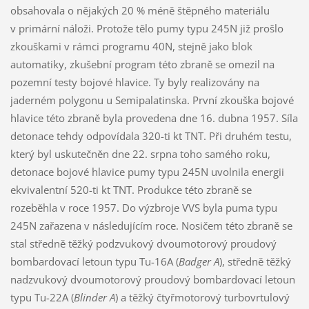
obsahovala o nějakých 20 % méně štěpného materiálu
v primární náloži. Protože tělo pumy typu 245N již prošlo
zkouškami v rámci programu 40N, stejně jako blok
automatiky, zkušební program této zbraně se omezil na
pozemní testy bojové hlavice. Ty byly realizovány na
jaderném polygonu u Semipalatinska. První zkouška bojové
hlavice této zbraně byla provedena dne 16. dubna 1957. Síla
detonace tehdy odpovídala 320-ti kt TNT. Při druhém testu,
který byl uskutečněn dne 22. srpna toho samého roku,
detonace bojové hlavice pumy typu 245N uvolnila energii
ekvivalentní 520-ti kt TNT. Produkce této zbraně se
rozeběhla v roce 1957. Do výzbroje VVS byla puma typu
245N zařazena v následujícím roce. Nosičem této zbraně se
stal středně těžký podzvukový dvoumotorový proudový
bombardovací letoun typu Tu-16A (
Badger A
), středně těžký
nadzvukový dvoumotorový proudový bombardovací letoun
typu Tu-22A (
Blinder A
) a těžký čtyřmotorový turbovrtulový