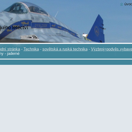
úvod
kého letectví
dní stránka
-
Technika
-
sovětská a ruská technika
-
Výzbroj+podvěs.vybave
y - jaderné