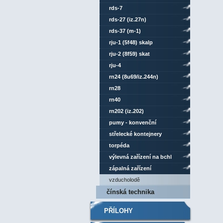
rds-7
rds-27 (iz.27n)
rds-37 (m-1)
rju-1 (5f48) skalp
rju-2 (8f59) skat
rju-4
rn24 (8u69/iz.244n)
rn28
rn40
rn202 (iz.202)
pumy - konvenční
střelecké kontejnery
torpéda
výlevná zařízení na bchl
zápalná zařízení
vzducholodě
čínská technika
PŘÍLOHY