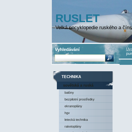
RUSLET
Velká encyklopedie ruského a číns
Vyhledávání
Úvo
pum
TECHNIKA
sovětská a ruská
technika
balóny
bezpilotní prostředky
ekranoplány
hgv
letecká technika
raketoplány