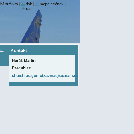
ní stránka
|
tisk
|
mapa stránek
|
rss
ní
-
Kontakt
Horák Martin
Pardubice
chuichi.nagumo(zavináč)seznam.cz