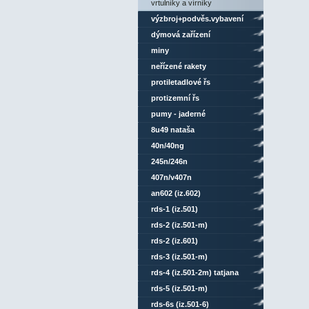
vrtulníky a vírníky
výzbroj+podvěs.vybavení
dýmová zařízení
miny
neřízené rakety
protiletadlové řs
protizemní řs
pumy - jaderné
8u49 nataša
40n/40ng
245n/246n
407n/v407n
an602 (iz.602)
rds-1 (iz.501)
rds-2 (iz.501-m)
rds-2 (iz.601)
rds-3 (iz.501-m)
rds-4 (iz.501-2m) tatjana
rds-5 (iz.501-m)
rds-6s (iz.501-6)