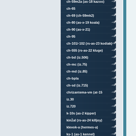
ch-59m2a (as-18 kazoo)
ch-65
ch-69 (ch-59mk2)
ch-80 (as-x-19 koala)
ch-90 (as-x-21)
ch-95
ch-101/-102 (rs-as-23 kodiak)
ch-555 (rs-as-22 kluge)
ch-bd (iz.506)
ch-mc (iz.75)
ch-md (iz.85)
ch-bpla
ch-sd (iz.715)
chrizantema-vm (at-15
springer)
iz.30
iz.720
k-10s (as-2 kipper)
kinžal (rs-as-24 killjoy)
klevok-a (hermes-a)
ks-1 (as-1 kennel)