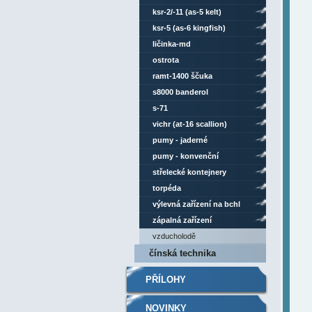
ksr-2/-11 (as-5 kelt)
ksr-5 (as-6 kingfish)
ličinka-md
ostrota
ramt-1400 ščuka
s8000 banderol
s-71
vichr (at-16 scallion)
pumy - jaderné
pumy - konvenční
střelecké kontejnery
torpéda
výlevná zařízení na bchl
zápalná zařízení
vzducholodě
čínská technika
PŘÍLOHY
NOVINKY