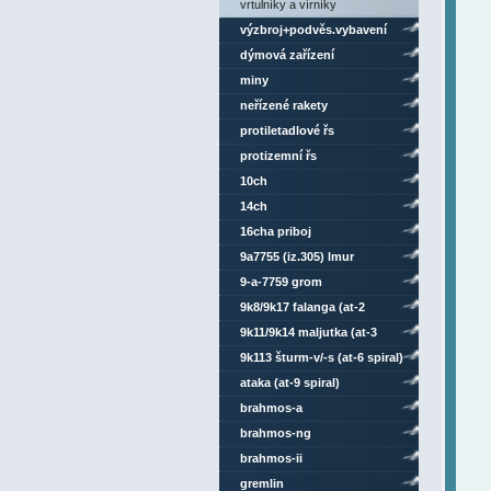
vrtulníky a vírníky
výzbroj+podvěs.vybavení
dýmová zařízení
miny
neřízené rakety
protiletadlové řs
protizemní řs
10ch
14ch
16cha priboj
9a7755 (iz.305) lmur
9-a-7759 grom
9k8/9k17 falanga (at-2
swatter)
9k11/9k14 maljutka (at-3
sagger)
9k113 šturm-v/-s (at-6 spiral)
ataka (at-9 spiral)
brahmos-a
brahmos-ng
brahmos-ii
gremlin