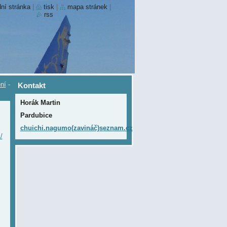
ní stránka
|
tisk
|
mapa stránek
|
rss
ní
-
Kontakt
Horák Martin
Pardubice
chuichi.nagumo(zavináč)seznam.cz
/