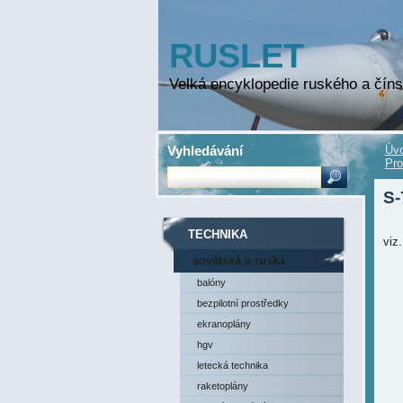
RUSLET
Velká encyklopedie ruského a číns
Vyhledávání
Úvo
Pro
S-
TECHNIKA
viz
sovětská a ruská
technika
balóny
bezpilotní prostředky
ekranoplány
hgv
letecká technika
raketoplány