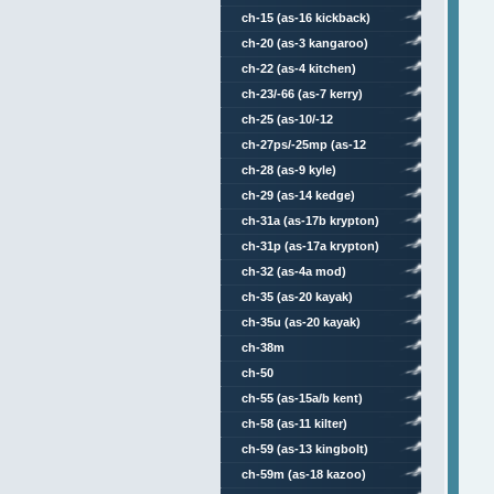
ch-15 (as-16 kickback)
ch-20 (as-3 kangaroo)
ch-22 (as-4 kitchen)
ch-23/-66 (as-7 kerry)
ch-25 (as-10/-12
karen/kegler)
ch-27ps/-25mp (as-12
kegler)
ch-28 (as-9 kyle)
ch-29 (as-14 kedge)
ch-31a (as-17b krypton)
ch-31p (as-17a krypton)
ch-32 (as-4a mod)
ch-35 (as-20 kayak)
ch-35u (as-20 kayak)
ch-38m
ch-50
ch-55 (as-15a/b kent)
ch-58 (as-11 kilter)
ch-59 (as-13 kingbolt)
ch-59m (as-18 kazoo)