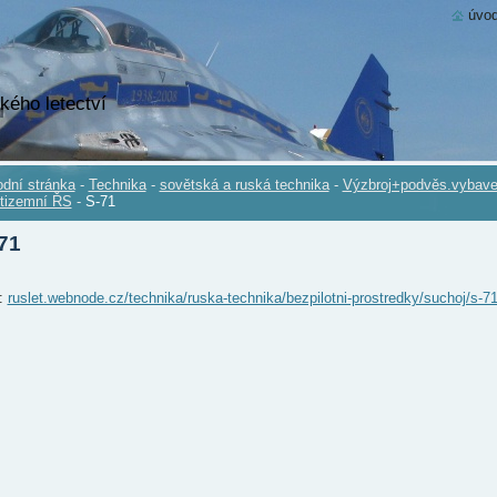
úvod
kého letectví
dní stránka
-
Technika
-
sovětská a ruská technika
-
Výzbroj+podvěs.vybave
tizemní ŘS
-
S-71
71
.:
ruslet.webnode.cz/technika/ruska-technika/bezpilotni-prostredky/suchoj/s-71