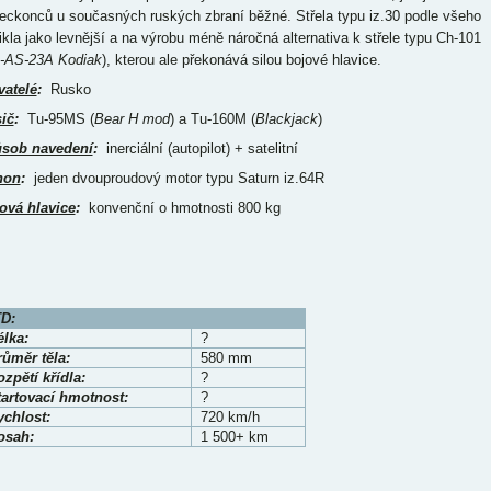
eckonců u současných ruských zbraní běžné. Střela typu iz.30 podle všeho
ikla jako levnější a na výrobu méně náročná alternativa k střele typu Ch-101
-AS-23A Kodiak
), kterou ale překonává silou bojové hlavice.
vatelé
:
Rusko
ič
:
Tu-95MS (
Bear H mod
) a Tu-160M (
Blackjack
)
sob navedení
:
inerciální (autopilot) + satelitní
hon
:
jeden dvouproudový motor typu Saturn iz.64R
ová hlavice
:
konvenční o hmotnosti 800 kg
D:
élka:
?
růměr těla:
580 mm
zpětí křídla:
?
tartovací hmotnost:
?
ychlost:
720 km/h
osah:
1 500+ km