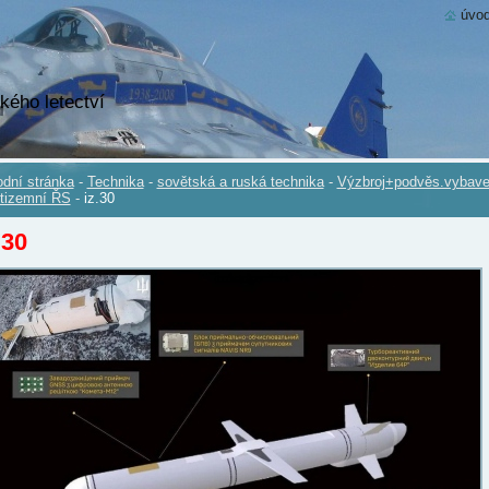
úvod
kého letectví
dní stránka
-
Technika
-
sovětská a ruská technika
-
Výzbroj+podvěs.vybave
tizemní ŘS
-
iz.30
.30