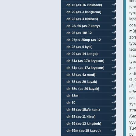
lic
ch-15 (as-16 kickback)
tva
ch-20 (as-3 kangaroo)
typ
lap
ch-22 (as-4 kitchen)
oca
ch-23/-66 (as-7 kerry)
můž
ch-25 (as-10/-12
zbr
karen/kegler)
ch-27ps/-25mp (as-12
typ
kegler)
ch-28 (as-9 kyle)
tét
ch-29 (as-14 kedge)
hlav
ch-31a (as-17b krypton)
typ
je 
ch-31p (as-17a krypton)
z d
ch-32 (as-4a mod)
GLO
ch-35 (as-20 kayak)
při
ch-35u (as-20 kayak)
stře
ch-38m
pal
ch-50
sys
ch-55 (as-15a/b kent)
str
Ken
ch-58 (as-11 kilter)
vyv
ch-59 (as-13 kingbolt)
Tu-
ch-59m (as-18 kazoo)
byl