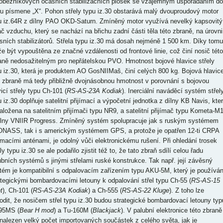
hoběžníkových ocasních stabilizačních plošek se vzájemným uspořádáním do
ru písmene „X“. Pohon střely typu iz.30 obstarává malý dvouproudový motor
u iz.64R z dílny PAO OKD-Saturn. Zmíněný motor využívá nevelký kapsovitý
ač vzduchu, který se nachází na břichu zadní části těla této zbraně, na úrovni
sních stabilizátorů. Střela typu iz.30 má dosah nejméně 1 500 km. Díky tomu
e být vypouštěna ze značné vzdálenosti od frontové linie, což činí nosič této
aně nedosažitelným pro nepřátelskou PVO. Hmotnost bojové hlavice střely
u iz.30, která je produktem AO GosNIIMaš, činí celých 800 kg. Bojová hlavic
o zbraně má tedy přibližně dvojnásobnou hmotnost v porovnání s bojovou
icí střely typu Ch-101 (
RS-AS-23A Kodiak
). Inerciální naváděcí systém střel
u iz.30 doplňuje satelitní přijímací a výpočetní jednotka z dílny KB Navis, kte
založena na satelitním přijímači typu NR9, a satelitní přijímač typu Kometa-M
ílny VNIIR Progress. Zmíněný systém spolupracuje jak s ruským systémem
NASS, tak i s americkým systémem GPS, a protože je opatřen 12-ti CRPA
jímacími anténami, je odolný vůči elektronickému rušení. Při ohledání trosek
ly typu iz.30 se ale podařilo zjistit též to, že tato zbraň sdílí celou řadu
ubních systémů s jinými střelami ruské konstrukce. Tak např. její závěsný
tém je kompatibilní s odpalovacím zařízením typu AKU-5M, který je používá
ategickými bombardovacími letouny k odpalování střel typu Ch-55 (
RS-AS-15
t
), Ch-101 (
RS-AS-23A Kodiak
) a Ch-555 (
RS-AS-22 Kluge
). Z toho lze
odit, že nosičem střel typu iz.30 budou strategické bombardovací letouny typ
95MS (
Bear H mod
) a Tu-160M (
Blackjack
). V palubní elektronice této zbraně
 nalezen velký počet importovaných součástek z celého světa, jak je