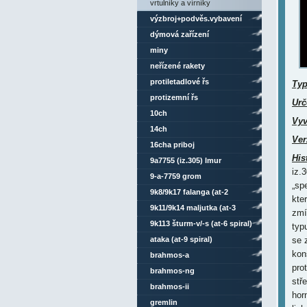
vrtulníky a vírníky
výzbroj+podvěs.vybavení
dýmová zařízení
miny
neřízené rakety
protiletadlové řs
Ty
protizemní řs
Urč
10ch
Vyv
14ch
Ver
16cha priboj
His
9a7755 (iz.305) lmur
iz.
9-a-7759 grom
„sp
9k8/9k17 falanga (at-2
kte
swatter)
9k11/9k14 maljutka (at-3
zmí
sagger)
9k113 šturm-v/-s (at-6 spiral)
typ
ataka (at-9 spiral)
se 
kon
brahmos-a
prot
brahmos-ng
stř
brahmos-ii
hor
gremlin