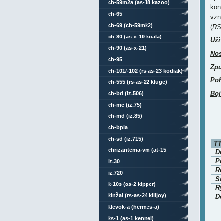
ch-59m2a (as-18 kazoo)
kon
ch-65
vzn
ch-69 (ch-59mk2)
(
RS
ch-80 (as-x-19 koala)
Uži
ch-90 (as-x-21)
Nos
ch-95
Způ
ch-101/-102 (rs-as-23 kodiak)
Po
ch-555 (rs-as-22 kluge)
Boj
ch-bd (iz.506)
ch-mc (iz.75)
ch-md (iz.85)
ch-bpla
ch-sd (iz.715)
TT
chrizantema-vm (at-15
D
P
springer)
iz.30
Ro
iz.720
S
k-10s (as-2 kipper)
R
kinžal (rs-as-24 killjoy)
D
klevok-a (hermes-a)
ks-1 (as-1 kennel)