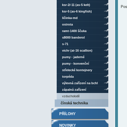
ksr-2/-11 (as-5 kelt)
Pos
ksr-5 (as-6 kingfish)
ličinka-md
ostrota
ramt-1400 ščuka
s8000 banderol
s-71
vichr (at-16 scallion)
pumy - jaderné
pumy - konvenční
střelecké kontejnery
torpéda
výlevná zařízení na bchl
zápalná zařízení
vzducholodě
čínská technika
PŘÍLOHY
NOVINKY