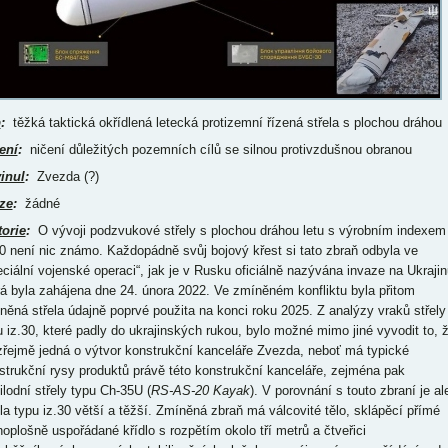
p
:
těžká taktická okřídlená letecká protizemní řízená střela s plochou dráhou
ení
:
ničení důležitých pozemních cílů se silnou protivzdušnou obranou
inul
:
Zvezda (?)
ze
:
žádné
torie
:
O vývoji podzvukové střely s plochou dráhou letu s výrobním indexem
30 není nic známo. Každopádně svůj bojový křest si tato zbraň odbyla ve
eciální vojenské operaci“, jak je v Rusku oficiálně nazývána invaze na Ukrajin
rá byla zahájena dne 24. února 2022. Ve zmíněném konfliktu byla přitom
něná střela údajně poprvé použita na konci roku 2025. Z analýzy vraků střely
u iz.30, které padly do ukrajinských rukou, bylo možné mimo jiné vyvodit to, 
zřejmě jedná o výtvor konstrukční kanceláře Zvezda, neboť má typické
strukční rysy produktů právě této konstrukční kanceláře, zejména pak
ilodní střely typu Ch-35U (
RS-AS-20 Kayak
). V porovnání s touto zbraní je al
ela typu iz.30 větší a těžší. Zmíněná zbraň má válcovité tělo, sklápěcí přímé
noplošně uspořádané křídlo s rozpětím okolo tří metrů a čtveřici