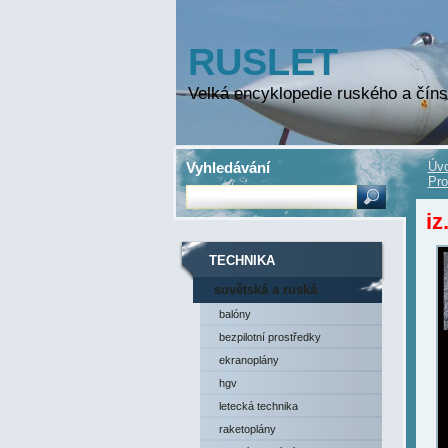
RUSLET
Velká encyklopedie ruského a číns
Vyhledávání
Úvo
Pro
iz
TECHNIKA
sovětská a ruská
technika
balóny
bezpilotní prostředky
ekranoplány
hgv
letecká technika
raketoplány