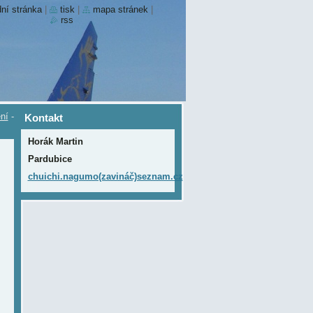
ní stránka
|
tisk
|
mapa stránek
|
rss
ní
-
Kontakt
Horák Martin
Pardubice
chuichi.nagumo(zavináč)seznam.cz