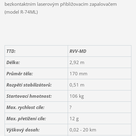
bezkontaktním laserovým přibližovacím zapalovačem
(model R-74ML)
TTD:
RVV-MD
Délka:
2,92 m
Průměr těla:
170 mm
Rozpětí stabilizátorů:
0,51 m
Startovací hmotnost:
106 kg
Max. rychlost cíle:
?
Max. přetížení cíle:
12 g
Výškový dosah:
0,02 - 20 km