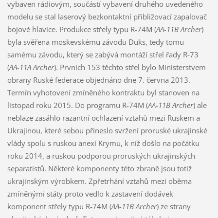
vybaven rádiovým, součástí vybavení druhého uvedeného
modelu se stal laserový bezkontaktní přibližovací zapalovač
bojové hlavice. Produkce střely typu R-74M (
AA-11B Archer
)
byla svěřena moskevskému závodu Duks, tedy tomu
samému závodu, který se zabývá montáží střel řady R-73
(
AA-11A Archer
). Prvních 153 těchto střel bylo Ministerstvem
obrany Ruské federace objednáno dne 7. června 2013.
Termín vyhotovení zmíněného kontraktu byl stanoven na
listopad roku 2015. Do programu R-74M (
AA-11B Archer
) ale
neblaze zasáhlo razantní ochlazení vztahů mezi Ruskem a
Ukrajinou, které sebou přineslo svržení proruské ukrajinské
vlády spolu s ruskou anexí Krymu, k níž došlo na počátku
roku 2014, a ruskou podporou proruských ukrajinských
separatistů. Některé komponenty této zbraně jsou totiž
ukrajinským výrobkem. Zpřetrhání vztahů mezi oběma
zmíněnými státy proto vedlo k zastavení dodávek
komponent střely typu R-74M (
AA-11B Archer
) ze strany