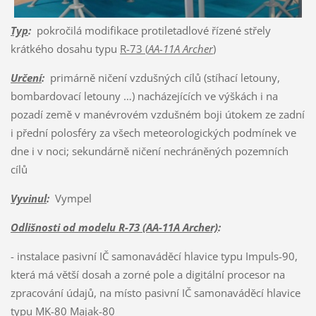
Typ
:
pokročilá modifikace protiletadlové řízené střely
krátkého dosahu typu
R-73 (
AA-11A Archer
)
Určení
:
primárně ničení vzdušných cílů (stíhací letouny,
bombardovací letouny …) nacházejících ve výškách i na
pozadí země v manévrovém vzdušném boji útokem ze zadní
i přední polosféry za všech meteorologických podmínek ve
dne i v noci; sekundárně ničení nechráněných pozemních
cílů
Vyvinul
:
Vympel
Odlišnosti od modelu R-73 (AA-11A Archer)
:
- instalace pasivní IČ samonaváděcí hlavice typu Impuls-90,
která má větší dosah a zorné pole a digitální procesor na
zpracování údajů, na místo pasivní IČ samonaváděcí hlavice
typu MK-80 Majak-80