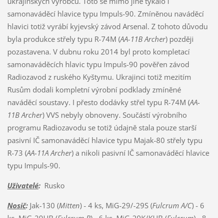
ukrajinských výrobců. Toto se mimo jiné týkalo i
samonaváděcí hlavice typu Impuls-90. Zmíněnou naváděcí
hlavici totiž vyrábí kyjevský závod Arsenal. Z tohoto důvodu
byla produkce střely typu R-74M (
AA-11B Archer
) později
pozastavena. V dubnu roku 2014 byl proto kompletací
samonaváděcích hlavic typu Impuls-90 pověřen závod
Radiozavod z ruského Kyštymu. Ukrajinci totiž mezitím
Rusům dodali kompletní výrobní podklady zmíněné
naváděcí soustavy. I přesto dodávky střel typu R-74M (
AA-
11B Archer
) VVS nebyly obnoveny. Součástí výrobního
programu Radiozavodu se totiž údajně stala pouze starší
pasivní IČ samonaváděcí hlavice typu Majak-80 střely typu
R-73 (
AA-11A Archer
) a nikoli pasivní IČ samonaváděcí hlavice
typu Impuls-90.
Uživatelé
:
Rusko
Nosič
:
Jak-130 (
Mitten
) - 4 ks, MiG-29/-29S (
Fulcrum A/C
) - 6
ks, MiG-29UB (
Fulcrum B
) - 6 ks, MiG-29K/KUB (
Fulcrum
) - 8