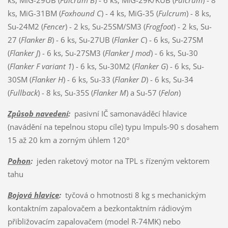
ks, MiG-31BM (
Foxhound C
) - 4 ks, MiG-35 (
Fulcrum
) - 8 ks,
Su-24M2 (
Fencer
) - 2 ks, Su-25SM/SM3 (
Frogfoot
) - 2 ks, Su-
27 (
Flanker B
) - 6 ks, Su-27UB (
Flanker C
) - 6 ks, Su-27SM
(
Flanker J
) - 6 ks, Su-27SM3 (
Flanker J mod
) - 6 ks, Su-30
(
Flanker F variant 1
) - 6 ks, Su-30M2 (
Flanker G
) - 6 ks, Su-
30SM (
Flanker H
) - 6 ks, Su-33 (
Flanker D
) - 6 ks, Su-34
(
Fullback
) - 8 ks, Su-35S (
Flanker M
) a Su-57 (
Felon
)
Způsob navedení
:
pasivní IČ samonaváděcí hlavice
(navádění na tepelnou stopu cíle) typu Impuls-90 s dosahem
15 až 20 km a zorným úhlem 120°
Pohon
:
jeden raketový motor na TPL s řízeným vektorem
tahu
Bojová hlavice
:
tyčová o hmotnosti 8 kg s mechanickým
kontaktním zapalovačem a bezkontaktním rádiovým
přibližovacím zapalovačem (model R-74MK) nebo