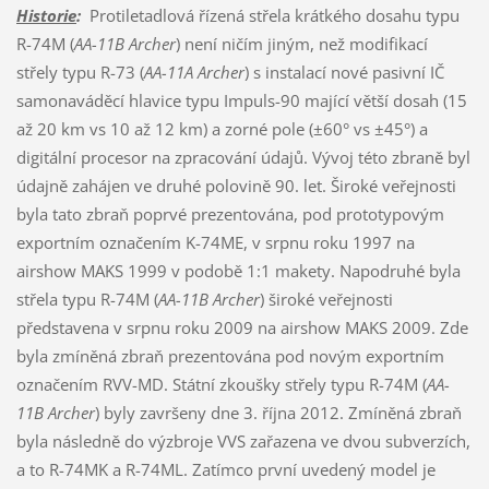
Historie
:
Protiletadlová řízená střela krátkého dosahu typu
R-74M (
AA-11B Archer
) není ničím jiným, než modifikací
střely typu R-73 (
AA-11A Archer
) s instalací nové pasivní IČ
samonaváděcí hlavice typu Impuls-90 mající větší dosah (15
až 20 km vs 10 až 12 km) a zorné pole (±60° vs ±45°) a
digitální procesor na zpracování údajů. Vývoj této zbraně byl
údajně zahájen ve druhé polovině 90. let. Široké veřejnosti
byla tato zbraň poprvé prezentována, pod prototypovým
exportním označením K-74ME, v srpnu roku 1997 na
airshow MAKS 1999 v podobě 1:1 makety. Napodruhé byla
střela typu R-74M (
AA-11B Archer
) široké veřejnosti
představena v srpnu roku 2009 na airshow MAKS 2009. Zde
byla zmíněná zbraň prezentována pod novým exportním
označením RVV-MD. Státní zkoušky střely typu R-74M (
AA-
11B Archer
) byly završeny dne 3. října 2012. Zmíněná zbraň
byla následně do výzbroje VVS zařazena ve dvou subverzích,
a to R-74MK a R-74ML. Zatímco první uvedený model je