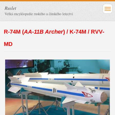
Ruslet
Velká encyklopedie ruského a čínského letectví
R-74M (
AA-11B Archer
) / K-74M / RVV-
MD