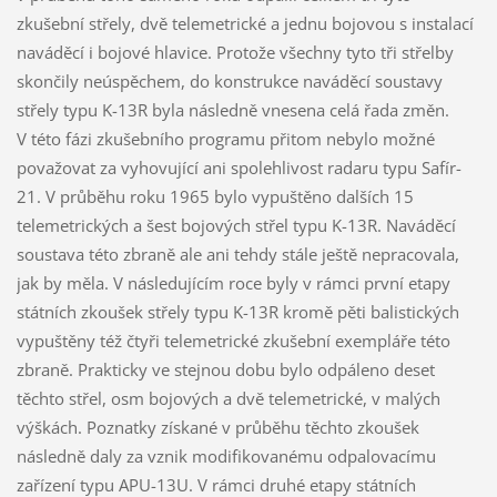
zkušební střely, dvě telemetrické a jednu bojovou s instalací
naváděcí i bojové hlavice. Protože všechny tyto tři střelby
skončily neúspěchem, do konstrukce naváděcí soustavy
střely typu K-13R byla následně vnesena celá řada změn.
V této fázi zkušebního programu přitom nebylo možné
považovat za vyhovující ani spolehlivost radaru typu Safír-
21. V průběhu roku 1965 bylo vypuštěno dalších 15
telemetrických a šest bojových střel typu K-13R. Naváděcí
soustava této zbraně ale ani tehdy stále ještě nepracovala,
jak by měla. V následujícím roce byly v rámci první etapy
státních zkoušek střely typu K-13R kromě pěti balistických
vypuštěny též čtyři telemetrické zkušební exempláře této
zbraně. Prakticky ve stejnou dobu bylo odpáleno deset
těchto střel, osm bojových a dvě telemetrické, v malých
výškách. Poznatky získané v průběhu těchto zkoušek
následně daly za vznik modifikovanému odpalovacímu
zařízení typu APU-13U. V rámci druhé etapy státních