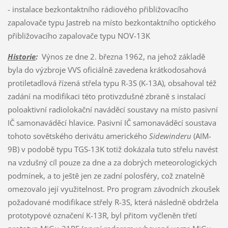
- instalace bezkontaktního rádiového přibližovacího
zapalovače typu Jastreb na místo bezkontaktního optického
přibližovacího zapalovače typu NOV-13K
Historie
:
Výnos ze dne 2. března 1962, na jehož základě
byla do výzbroje VVS oficiálně zavedena krátkodosahová
protiletadlová řízená střela typu R-3S (K-13A), obsahoval též
zadání na modifikaci této protivzdušné zbraně s instalací
poloaktivní radiolokační naváděcí soustavy na místo pasivní
IČ samonaváděcí hlavice. Pasivní IČ samonaváděcí soustava
tohoto sovětského derivátu amerického
Sidewinderu
(AIM-
9B) v podobě typu TGS-13K totiž dokázala tuto střelu navést
na vzdušný cíl pouze za dne a za dobrých meteorologických
podmínek, a to ještě jen ze zadní polosféry, což znatelně
omezovalo její využitelnost. Pro program závodních zkoušek
požadované modifikace střely R-3S, která následně obdržela
prototypové označení K-13R, byl přitom vyčleněn třetí