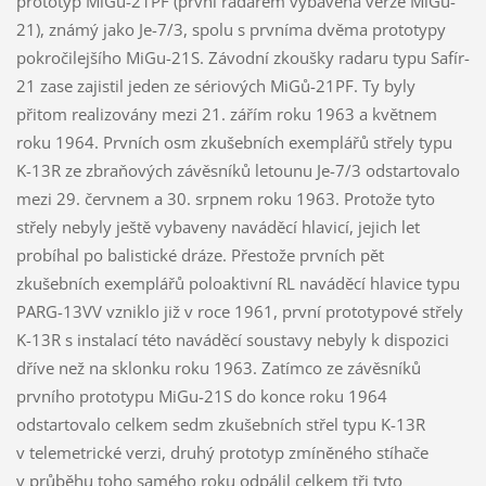
prototyp MiGu-21PF (první radarem vybavená verze MiGu-
21), známý jako Je-7/3, spolu s prvníma dvěma prototypy
pokročilejšího MiGu-21S. Závodní zkoušky radaru typu Safír-
21 zase zajistil jeden ze sériových MiGů-21PF. Ty byly
přitom realizovány mezi 21. zářím roku 1963 a květnem
roku 1964. Prvních osm zkušebních exemplářů střely typu
K-13R ze zbraňových závěsníků letounu Je-7/3 odstartovalo
mezi 29. červnem a 30. srpnem roku 1963. Protože tyto
střely nebyly ještě vybaveny naváděcí hlavicí, jejich let
probíhal po balistické dráze. Přestože prvních pět
zkušebních exemplářů poloaktivní RL naváděcí hlavice typu
PARG-13VV vzniklo již v roce 1961, první prototypové střely
K-13R s instalací této naváděcí soustavy nebyly k dispozici
dříve než na sklonku roku 1963. Zatímco ze závěsníků
prvního prototypu MiGu-21S do konce roku 1964
odstartovalo celkem sedm zkušebních střel typu K-13R
v telemetrické verzi, druhý prototyp zmíněného stíhače
v průběhu toho samého roku odpálil celkem tři tyto