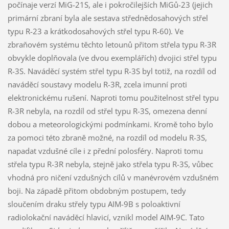
počínaje verzí MiG-21S, ale i pokročilejších MiGů-23 (jejich
primární zbraní byla ale sestava střednědosahových střel
typu R-23 a krátkodosahových střel typu R-60). Ve
zbraňovém systému těchto letounů přitom střela typu R-3R
obvykle doplňovala (ve dvou exemplářích) dvojici střel typu
R-3S. Naváděcí systém střel typu R-3S byl totiž, na rozdíl od
naváděcí soustavy modelu R-3R, zcela imunní proti
elektronickému rušení. Naproti tomu použitelnost střel typu
R-3R nebyla, na rozdíl od střel typu R-3S, omezena denní
dobou a meteorologickými podmínkami. Kromě toho bylo
za pomoci této zbraně možné, na rozdíl od modelu R-3S,
napadat vzdušné cíle i z přední polosféry. Naproti tomu
střela typu R-3R nebyla, stejně jako střela typu R-3S, vůbec
vhodná pro ničení vzdušných cílů v manévrovém vzdušném
boji. Na západě přitom obdobným postupem, tedy
sloučením draku střely typu AIM-9B s poloaktivní
radiolokační naváděcí hlavicí, vznikl model AIM-9C. Tato