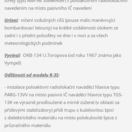
střely typu AIM-9B
Sidewinder
) s poloaktivním radiolokačním
navedením na místo pasivního IČ navedení
Určení
:
ničení vzdušných cílů (pouze málo manévrující
bombardovací letouny) na krátké vzdálenosti útokem ze
zadní i z přední polosféry ve dne i v noci a za všech
meteorologických podmínek
Vyvinul
:
OKB-134 I.I.Toropova (od roku 1967 známa jako
Vympel)
Odlišnosti od modelu R-3S
:
- instalace poloaktivní radiolokační naváděcí hlavice typu
PARG-13VV na místo pasivní IČ naváděcí hlavice typu TGS-
13K ve výrazně prodloužené a mírně zúžené (v oblasti za
příďovými stabilizátory) přídi trupu s kuželovitou špicí
z dielektrického materiálu na místo polokulovité špice z
průzračného materiálu