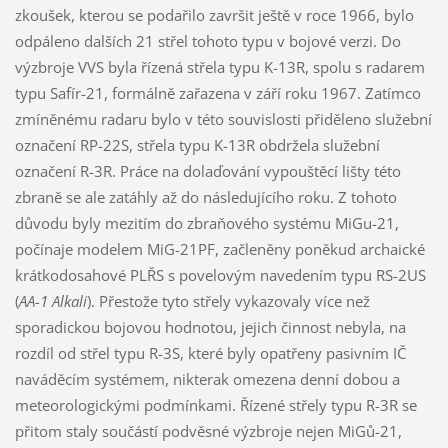
zkoušek, kterou se podařilo završit ještě v roce 1966, bylo
odpáleno dalších 21 střel tohoto typu v bojové verzi. Do
výzbroje VVS byla řízená střela typu K-13R, spolu s radarem
typu Safír-21, formálně zařazena v září roku 1967. Zatímco
zmíněnému radaru bylo v této souvislosti přiděleno služební
označení RP-22S, střela typu K-13R obdržela služební
označení R-3R. Práce na dolaďování vypouštěcí lišty této
zbraně se ale zatáhly až do následujícího roku. Z tohoto
důvodu byly mezitím do zbraňového systému MiGu-21,
počínaje modelem MiG-21PF, začleněny poněkud archaické
krátkodosahové PLŘS s povelovým navedením typu RS-2US
(
AA-1 Alkali
). Přestože tyto střely vykazovaly více než
sporadickou bojovou hodnotou, jejich činnost nebyla, na
rozdíl od střel typu R-3S, které byly opatřeny pasivním IČ
naváděcím systémem, nikterak omezena denní dobou a
meteorologickými podmínkami. Řízené střely typu R-3R se
přitom staly součástí podvěsné výzbroje nejen MiGů-21,