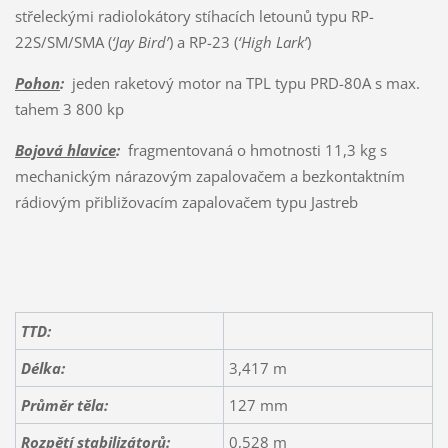
střeleckými radiolokátory stíhacích letounů typu RP-
22S/SM/SMA (
‘Jay Bird’
) a RP-23 (
‘High Lark’
)
Pohon
:
jeden raketový motor na TPL typu PRD-80A s max.
tahem 3 800 kp
Bojová hlavice
:
fragmentovaná o hmotnosti 11,3 kg s
mechanickým nárazovým zapalovačem a bezkontaktním
rádiovým přibližovacím zapalovačem typu Jastreb
TTD:
Délka:
3,417 m
Průměr těla:
127 mm
Rozpětí stabilizátorů:
0,528 m