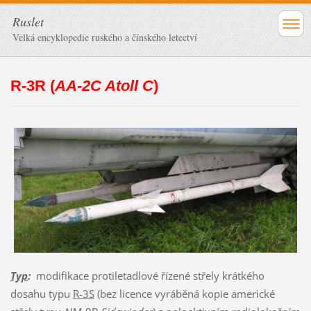
Ruslet
Velká encyklopedie ruského a čínského letectví
R-3R (
AA-2C Atoll C
)
Typ
:
modifikace protiletadlové řízené střely krátkého
dosahu typu
R-3S
(bez licence vyráběná kopie americké