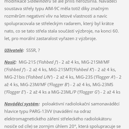
modifikace
Sidewinderu
se ale příliš nerozšířila. Naváděcí
soustava střely typu AIM-9C měla totiž díky značným
rozměrům negativní vliv na letové vlastnosti a navíc
spolupracovala se střeleckým radarem, který byl krátce
nato, co se tato střela stala součástí výzbroje, na konci 60.
let, pro morální zastaralost vyřazen z výzbroje.
Uživatelé
:
SSSR, ?
Nosič
:
MiG-21S (
‘Fishbed J’
) - 2 až 4 ks, MiG-21SM/MF
(
‘Fishbed J’
) - 2 až 4 ks, MiG-21SMT(
‘Fishbed K’
) - 2 až 4 ks,
MiG-21bis (
‘Fishbed L/N’
) - 2 až 4 ks, MiG-23S (
‘Flogger A’
) - 2
až 4 ks, MiG-23M/MF (
‘Flogger B’
) - 2 až 4 ks, MiG-23MS
(
‘Flogger E’
) - 2 až 4 ks a MiG-23ML/P (
‘Flogger G’
) - 2 až 4 ks
Naváděcí systém
:
poloaktivní radiolokační samonaváděcí
hlavice typu PARG-13VV (navádění na odraz
elektromagnetického záření střeleckého radiolokátoru
nosiče od cíle) se zorným úhlem 20°, která spolupracuje se