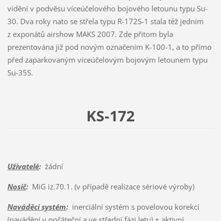
vidění v podvěsu víceúčelového bojového letounu typu Su-
30. Dva roky nato se střela typu R-172S-1 stala též jedním
z exponátů airshow MAKS 2007. Zde přitom byla
prezentována již pod novým označením K-100-1, a to přímo
před zaparkovaným víceúčelovým bojovým letounem typu
Su-35S.
KS-172
Uživatelé
:
žádní
Nosič
:
MiG iz.70.1. (v případě realizace sériové výroby)
Naváděcí systém
:
inerciální systém s povelovou korekcí
(navádění v počáteční a ve střední fázi letu) + aktivní