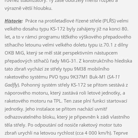
výrazně větší hloubku.
Historie
:
Práce na protiletadlové řízené střele (PLŘS) velmi
velkého dosahu typu KS-172 byly zahájeny již na konci 80.
let, a to v rámci programu těžkého výškového přepadového
stíhacího letounu velmi velkého doletu typu iz.70.1 z dílny
OKB MiG, který se měl stát perspektivním nástupcem
přepadových stíhačů řady MiG-31. Z konstrukčního hlediska
tato zbraň vychází ze střely typu 9M38 mobilního
raketového systému PVO typu 9K37M1 Buk-M1 (
SA-11
Gadfly
). Pohonný systém střely KS-172 se přitom sestává z
náporového motoru, který zastává roli letové jednotky, a
raketového motoru na TPL. Ten zase plní funkci startovací
jednotky. Jeho instalace se přitom nachází uvnitř
odhazovatelného bloku, který je připevněn k zádi vlastního
těla střely. Po odpoutání od nosiče raketový motor tuto
zbraň urychlí na letovou rychlost (cca 4 000 km/h). Teprve