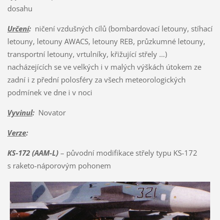
dosahu
Určení
:
ničení vzdušných cílů (bombardovací letouny, stíhací
letouny, letouny AWACS, letouny REB, průzkumné letouny,
transportní letouny, vrtulníky, křižující střely …)
nacházejících se ve velkých i v malých výškách útokem ze
zadní i z přední polosféry za všech meteorologických
podmínek ve dne i v noci
Vyvinul
:
Novator
Verze
:
KS-172 (AAM-L)
– původní modifikace střely typu KS-172
s raketo-náporovým pohonem