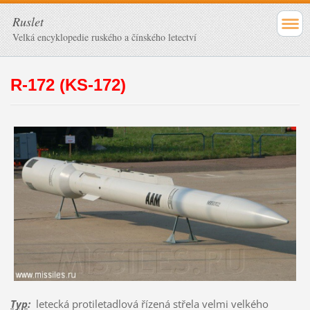
Ruslet
Velká encyklopedie ruského a čínského letectví
R-172 (KS-172)
Typ
:
letecká protiletadlová řízená střela velmi velkého