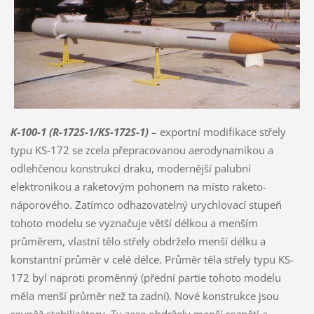
K-100-1 (R-172S-1/KS-172S-1)
– exportní modifikace střely
typu KS-172 se zcela přepracovanou aerodynamikou a
odlehčenou konstrukcí draku, modernější palubní
elektronikou a raketovým pohonem na místo raketo-
náporového. Zatímco odhazovatelný urychlovací stupeň
tohoto modelu se vyznačuje větší délkou a menším
průměrem, vlastní tělo střely obdrželo menší délku a
konstantní průměr v celé délce. Průměr těla střely typu KS-
172 byl naproti proměnný (přední partie tohoto modelu
měla menší průměr než ta zadní). Nové konstrukce jsou
rovněž stabilizátory. Ty zase obdržely menší rozpětí a