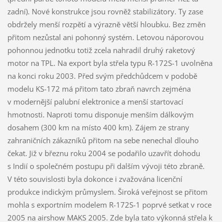
zadní). Nové konstrukce jsou rovněž stabilizátory. Ty zase
obdržely menší rozpětí a výrazně větší hloubku. Bez změn
přitom nezůstal ani pohonný systém. Letovou náporovou
pohonnou jednotku totiž zcela nahradil druhý raketový
motor na TPL. Na export byla střela typu R-172S-1 uvolněna
na konci roku 2003. Před svým předchůdcem v podobě
modelu KS-172 má přitom tato zbraň navrch zejména
v modernější palubní elektronice a menší startovací
hmotnosti. Naproti tomu disponuje menším dálkovým
dosahem (300 km na místo 400 km). Zájem ze strany
zahraničních zákazníků přitom na sebe nenechal dlouho
čekat. Již v březnu roku 2004 se podařilo uzavřít dohodu
s Indií o společném postupu při dalším vývoji této zbraně.
V této souvislosti byla dokonce i zvažována licenční
produkce indickým průmyslem. Široká veřejnost se přitom
mohla s exportním modelem R-172S-1 poprvé setkat v roce
2005 na airshow MAKS 2005. Zde byla tato výkonná střela k