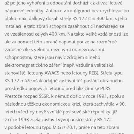
až po jeho vyhoření a odpoutání dochází k aktivaci letové
náporové jednotky. Zatímco v konfiguraci bez urychlovacího
bloku max. dálkový dosah střely KS-172 činí 300 km, s jeho
instalací je tato zbraň schopna zasáhnout cíl nacházející se
ve vzdálenosti celých 400 km. Na takto velké vzdálenosti lze
ale za pomoci této zbraně napadat pouze na rozměrné
vzdušné cíle s velmi omezenými manévrovacími
schopnostmi, které jsou navíc zdrojem silného
elektromagnetického záření (např. vzdušná velitelská
stanoviště, letouny AWACS nebo letouny REB). Střela typu
KS-172 může však údajně zastávat též poslání obranného
prostředku bojových letounů před blížícími se PLŘS.
Přestože rozpad SSSR, k němuž došlo v roce 1991, spolu s
následnou těžkou ekonomickou krizí, která zachvátila v 90.
letech všechny nově vzniklé postsovětské republiky, již
v roce 1993 zcela zastavil vývoj nosiče střely KS-172
v podobě letounu typu MiG iz.70.1, práce na této zbrani