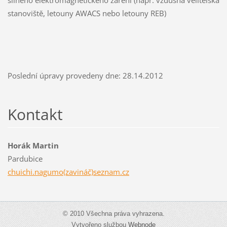
silného elektromagnetického záření (např. vzdušná velitelská
stanoviště, letouny AWACS nebo letouny REB)
Poslední úpravy provedeny dne: 28.14.2012
Kontakt
Horák Martin
Pardubice
chuichi.nagumo(zavináč)seznam.cz
© 2010 Všechna práva vyhrazena.
Vytvořeno službou
Webnode