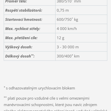
*
Průměr těla:
380/510
mm
Rozpětí stabilizátorů:
0,75 m
*
Startovací hmotnost:
600/750
kg
Max. rychlost střely:
4 000 km/h
Max. přetížení cíle:
12 g
Výškový dosah:
3 - 30 000 m
*
*
*
Dálkový dosah
:
300/400
km
*
s odhazovatelným urychlovacím blokem
**
platí pouze pro vzdušné cíle s velmi omezenými
manévrovacími schopnostmi, které jsou navíc zdrojem