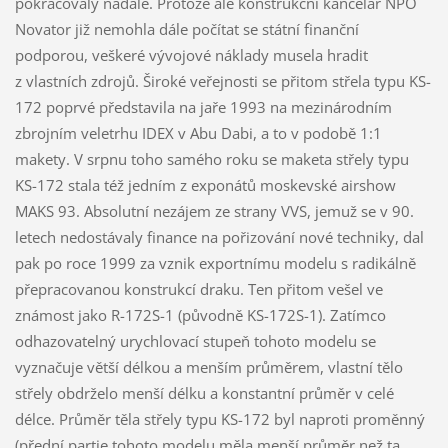
pokračovaly nadále. Protože ale konstrukční kancelář NPO
Novator již nemohla dále počítat se státní finanční
podporou, veškeré vývojové náklady musela hradit
z vlastních zdrojů. Široké veřejnosti se přitom střela typu KS-
172 poprvé představila na jaře 1993 na mezinárodním
zbrojním veletrhu IDEX v Abu Dabi, a to v podobě 1:1
makety. V srpnu toho samého roku se maketa střely typu
KS-172 stala též jedním z exponátů moskevské airshow
MAKS 93. Absolutní nezájem ze strany VVS, jemuž se v 90.
letech nedostávaly finance na pořizování nové techniky, dal
pak po roce 1999 za vznik exportnímu modelu s radikálně
přepracovanou konstrukcí draku. Ten přitom vešel ve
známost jako R-172S-1 (původně KS-172S-1). Zatímco
odhazovatelný urychlovací stupeň tohoto modelu se
vyznačuje větší délkou a menším průměrem, vlastní tělo
střely obdrželo menší délku a konstantní průměr v celé
délce. Průměr těla střely typu KS-172 byl naproti proměnný
(přední partie tohoto modelu měla menší průměr než ta