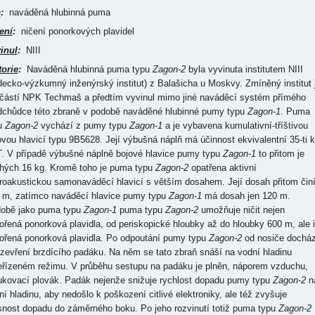
p
:
naváděná hlubinná puma
ení
:
ničení ponorkových plavidel
inul
:
NIII
torie
:
Naváděná hlubinná puma typu
Zagon-2
byla vyvinuta institutem NIII
decko-výzkumný inženýrský institut) z Balašicha u Moskvy. Zmíněný institut 
částí NPK Techmaš a předtím vyvinul mimo jiné naváděcí systém přímého
dchůdce této zbraně v podobě naváděné hlubinné pumy typu
Zagon-1
. Puma
u
Zagon-2
vychází z pumy typu
Zagon-1
a je vybavena kumulativní-tříštivou
ovou hlavicí typu 9B5628. Její výbušná náplň má účinnost ekvivalentní 35-ti 
. V případě výbušné náplně bojové hlavice pumy typu
Zagon-1
to přitom je
hých 16 kg. Kromě toho je puma typu
Zagon-2
opatřena aktivní
roakustickou samonaváděcí hlavicí s větším dosahem. Její dosah přitom čin
 m, zatímco naváděcí hlavice pumy typu
Zagon-1
má dosah jen 120 m.
obě jako puma typu
Zagon-1
puma typu
Zagon-2
umožňuje ničit nejen
ořená ponorková plavidla, od periskopické hloubky až do hloubky 600 m, ale i
ořená ponorková plavidla. Po odpoutání pumy typu
Zagon-2
od nosiče docház
ozevření brzdícího padáku. Na něm se tato zbraň snáší na vodní hladinu
eřízeném režimu. V průběhu sestupu na padáku je plněn, náporem vzduchu,
ukovací plovák. Padák nejenže snižuje rychlost dopadu pumy typu
Zagon-2
n
ní hladinu, aby nedošlo k poškození citlivé elektroniky, ale též zvyšuje
snost dopadu do záměrného boku. Po jeho rozvinutí totiž puma typu
Zagon-2