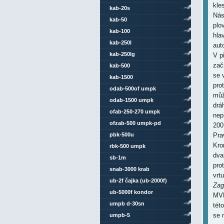
kle
kab-20s
Nás
kab-50
plo
kab-100
hla
kab-250l
aut
kab-250lg
V p
zač
kab-500
se 
kab-1500
pro
odab-500of umpk
můž
odab-1500 umpk
drá
ofab-250-270 umpk
nep
ofzab-500 umpk-pd
200
pbk-500u
Pra
Kro
rbk-500 umpk
dva
sb-1m
prot
snab-3000 krab
vrt
ub-2f čajka (ub-2000f)
Zag
ub-5000f kondor
MVM
umpb d-30sn
tét
se 
umpb-5