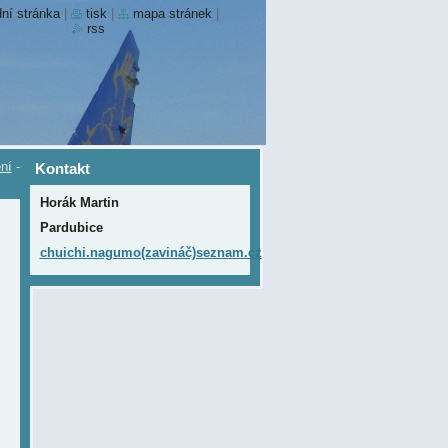
ní stránka
|
tisk
|
mapa stránek
|
rss
ní
-
Kontakt
Horák Martin
Pardubice
chuichi.nagumo(zavináč)seznam.cz