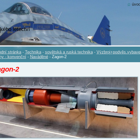
úvod
kého letectví
dní stránka
-
Technika
-
sovětská a ruská technika
-
Výzbroj+podvěs.vybave
y - konvenční
-
Naváděné
-
Zagon-2
agon-2