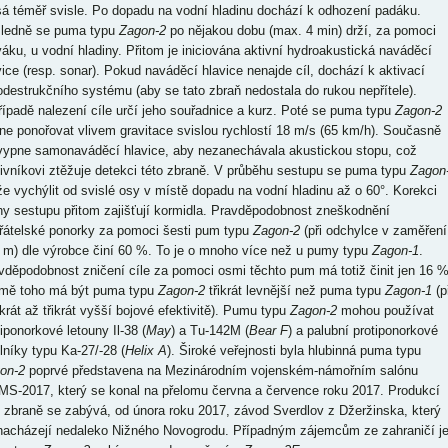
sá téměř svisle. Po dopadu na vodní hladinu dochází k odhození padáku.
ledně se puma typu
Zagon-2
po nějakou dobu (max. 4 min) drží, za pomoci
váku, u vodní hladiny. Přitom je iniciována aktivní hydroakustická naváděcí
vice (resp. sonar). Pokud naváděcí hlavice nenajde cíl, dochází k aktivací
odestrukčního systému (aby se tato zbraň nedostala do rukou nepřítele).
řípadě nalezení cíle určí jeho souřadnice a kurz. Poté se puma typu
Zagon-2
ne ponořovat vlivem gravitace svislou rychlostí 18 m/s (65 km/h). Současně
vypne samonaváděcí hlavice, aby nezanechávala akustickou stopu, což
tivníkovi ztěžuje detekci této zbraně. V průběhu sestupu se puma typu
Zagon
e vychýlit od svislé osy v místě dopadu na vodní hladinu až o 60°. Korekci
hy sestupu přitom zajišťují kormidla. Pravděpodobnost zneškodnění
řátelské ponorky za pomoci šesti pum typu
Zagon-2
(při odchylce v zaměření
 m) dle výrobce činí 60 %. To je o mnoho více než u pumy typu
Zagon-1
.
vděpodobnost zničení cíle za pomoci osmi těchto pum má totiž činit jen 16 %
mě toho má být puma typu
Zagon-2
třikrát levnější než puma typu
Zagon-1
(př
krát až třikrát vyšší bojové efektivitě). Pumu typu
Zagon-2
mohou používat
iponorkové letouny Il-38 (
May
) a Tu-142M (
Bear F
) a palubní protiponorkové
ulníky typu Ka-27/-28 (
Helix A
). Široké veřejnosti byla hlubinná puma typu
on-2
poprvé představena na Mezinárodním vojenském-námořním salónu
S-2017, který se konal na přelomu června a července roku 2017. Produkcí
o zbraně se zabývá, od února roku 2017, závod Sverdlov z Džeržinska, který
nacházejí nedaleko Nižného Novogrodu. Případným zájemcům ze zahraničí j