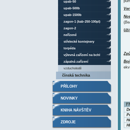
pum
upab-50
upab-500b
Ver
upab-1500b
Nos
zagon-1 (kab-250-100pl)
(
Be
zagon-2
Uži
neřízené
střelecké kontejnery
torpéda
Způ
výlevná zařízení na bchl
Boj
zápalná zařízení
ekv
vzducholodě
čínská technika
PŘÍLOHY
NOVINKY
TT
D
KNIHA NÁVŠTĚV
P
H
ZDROJE
H