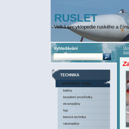
RUSLET
Velká encyklopedie ruského a číns
Vyhledávání
Úvo
pum
Z
TECHNIKA
sovětská a ruská
technika
balóny
bezpilotní prostředky
ekranoplány
hgv
letecká technika
raketoplány