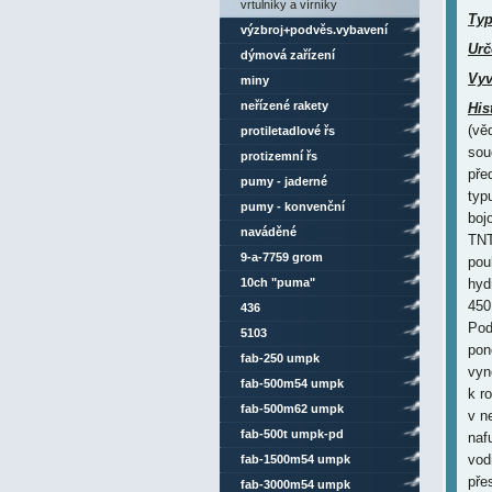
vrtulníky a vírníky
Ty
výzbroj+podvěs.vybavení
Urč
dýmová zařízení
Vyv
miny
neřízené rakety
His
(vě
protiletadlové řs
sou
protizemní řs
pře
pumy - jaderné
typ
pumy - konvenční
boj
naváděné
TNT
9-a-7759 grom
pou
10ch "puma"
hyd
450
436
Pod
5103
pon
fab-250 umpk
vyn
fab-500m54 umpk
k r
fab-500m62 umpk
v n
fab-500t umpk-pd
naf
vod
fab-1500m54 umpk
pře
fab-3000m54 umpk