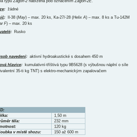
a typu
Zagon-2
nabízena pod označením
Zagon-2E
.
ze
:
žádné
ič
:
Il-38 (
May
) – max. 20 ks, Ka-27/-28 (
Helix A
) – max. 8 ks a Tu-142M
ar F
) – max. 20 ks
vatelé
:
Rusko
sob navedení
:
aktivní hydroakustické s dosahem 450 m
ová hlavice
:
kumulativní-tříštivá typu 9B5628 (s výbušnou náplní o síle
ivalentní 35-ti kg TNT) s elektro-mechanickým zapalovačem
D:
élka:
1,50 m
růměr těla:
232 mm
motnost:
120 kg
loubka v místě shozu:
150 až 600 m