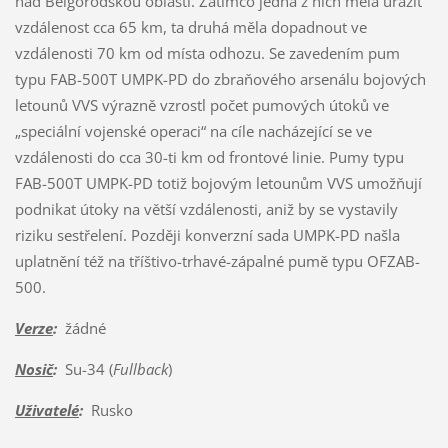
nad Belgorodskou oblastí. Zatímco jedna z nich měla urazit
vzdálenost cca 65 km, ta druhá měla dopadnout ve
vzdálenosti 70 km od místa odhozu. Se zavedením pum
typu FAB-500T UMPK-PD do zbraňového arsenálu bojových
letounů VVS výrazně vzrostl počet pumových útoků ve
„speciální vojenské operaci“ na cíle nacházející se ve
vzdálenosti do cca 30-ti km od frontové linie. Pumy typu
FAB-500T UMPK-PD totiž bojovým letounům VVS umožňují
podnikat útoky na větší vzdálenosti, aniž by se vystavily
riziku sestřelení. Později konverzní sada UMPK-PD našla
uplatnění též na tříštivo-trhavé-zápalné pumě typu OFZAB-
500.
Verze
:
žádné
Nosič
:
Su-34 (
Fullback
)
Uživatelé
:
Rusko