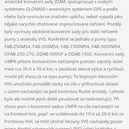
americké konverzní sady JDAM, spolupracuje s ruským
systémem GLONASS i americkým systémem GPS a podle
všeho byla vyvinuta ve značném spěchu, neboť vypadá jako
nějaké narychlo zhotovené improvizované zařízení. Později
byly vyvinuty obdobné konverzní sady pro další neřízené
pumy z arsenálu VVS. Konkrétně se jednalo o pumy typu
FAB-250M54, FAB-500M54, FAB-1500M54, FAB-3000M54,
OFAB-250-270, ODAB-500OF a ODAB-1500. Konverzní sady
UMPK přitom konvenčním neřízeným pumám zajistily dolet
mezi cca 35-ti a 70-ti km, v závislosti letové výšce a rychlosti
nosiče při shozu (a na typu pumy). To bojovým letounům
VVS umožnilo provádět útoky na cíle v přífrontové oblasti
z území nacházející se pod kontrolou Ruské armády. I přesto
bylo ale možné jejich dolet považovat za nedostačující. Při
shozu pum s konverzní sadou UMPK na cíle nacházející se
na frontové linii, popř. ve vzdálenosti do 10-ti až 20-ti km za
frontovou linií, se totiž útočné letouny VVS nacházely pouze
mimo dostřel raketových systémů PVO velmi krátkého a