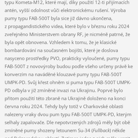
typu Kometa-M12, které mají, díky použití 12-ti přijímacích
antén, vyšší odolnost vůči elektronickému rušení. Výroba
pumy typu FAB-500T byla sice již dávno ukončena,
z propagandistického videa, které bylo v březnu roku 2024
zveřejněno Ministerstvem obrany RF, je nicméně patrné, že
byla opět obnovena. Vzhledem k tomu, že je klasické
bombardování na současném bojišti, které je doslova
nasyceno prostředky PVO, prakticky vyloučené, pumy typu
FAB-500T z novovýroby budou podle všeho určeny právě ke
konverzím na naváděné klouzavé pumy typu FAB-500T
UMPK-PD. Svůj křest ohněm si puma typu FAB-500T UMPK-
PD odbyla v již zmíněné invazi na Ukrajinu. Poprvé bylo
přitom použití této zbraně na Ukrajině doloženo na konci
června roku 2024. Tehdy byly totiž v Charkovské oblasti
nalezeny vraky dvou pum typu FAB-500T UMPK-PD, kterým
selhaly zapalovače. Dle nepotvrzených zdrojů měly být obě
zmíněné pumy shozeny letounem Su-34 (
Fullback
) někde