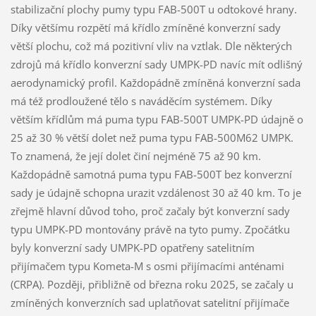
stabilizační plochy pumy typu FAB-500T u odtokové hrany.
Díky většímu rozpětí má křídlo zmíněné konverzní sady
větší plochu, což má pozitivní vliv na vztlak. Dle některých
zdrojů má křídlo konverzní sady UMPK-PD navíc mít odlišný
aerodynamický profil. Každopádně zmíněná konverzní sada
má též prodloužené tělo s naváděcím systémem. Díky
větším křídlům má puma typu FAB-500T UMPK-PD údajně o
25 až 30 % větší dolet než puma typu FAB-500M62 UMPK.
To znamená, že její dolet činí nejméně 75 až 90 km.
Každopádně samotná puma typu FAB-500T bez konverzní
sady je údajně schopna urazit vzdálenost 30 až 40 km. To je
zřejmě hlavní důvod toho, proč začaly být konverzní sady
typu UMPK-PD montovány právě na tyto pumy. Zpočátku
byly konverzní sady UMPK-PD opatřeny satelitním
přijímačem typu Kometa-M s osmi přijímacími anténami
(CRPA). Později, přibližně od března roku 2025, se začaly u
zmíněných konverzních sad uplatňovat satelitní přijímače