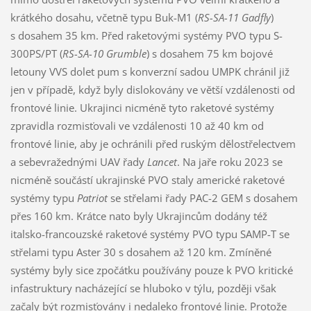
krátkého dosahu, včetně typu Buk-M1 (
RS-SA-11 Gadfly
)
s dosahem 35 km. Před raketovými systémy PVO typu S-
300PS/PT (
RS-SA-10 Grumble
) s dosahem 75 km bojové
letouny VVS dolet pum s konverzní sadou UMPK chránil již
jen v případě, když byly dislokovány ve větší vzdálenosti od
frontové linie. Ukrajinci nicméně tyto raketové systémy
zpravidla rozmisťovali ve vzdálenosti 10 až 40 km od
frontové linie, aby je ochránili před ruským dělostřelectvem
a sebevražednými UAV řady
Lancet
. Na jaře roku 2023 se
nicméně součástí ukrajinské PVO staly americké raketové
systémy typu
Patriot
se střelami řady PAC-2 GEM s dosahem
přes 160 km. Krátce nato byly Ukrajincům dodány též
italsko-francouzské raketové systémy PVO typu SAMP-T se
střelami typu Aster 30 s dosahem až 120 km. Zmíněné
systémy byly sice zpočátku používány pouze k PVO kritické
infastruktury nacházející se hluboko v týlu, později však
začaly být rozmisťovány i nedaleko frontové linie. Protože