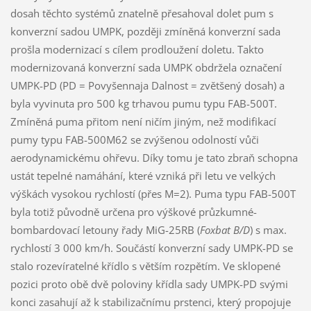
dosah těchto systémů znatelně přesahoval dolet pum s
konverzní sadou UMPK, později zmíněná konverzní sada
prošla modernizací s cílem prodloužení doletu. Takto
modernizovaná konverzní sada UMPK obdržela označení
UMPK-PD (PD = Povyšennaja Dalnost = zvětšený dosah) a
byla vyvinuta pro 500 kg trhavou pumu typu FAB-500T.
Zmíněná puma přitom není ničím jiným, než modifikací
pumy typu FAB-500M62 se zvýšenou odolností vůči
aerodynamickému ohřevu. Díky tomu je tato zbraň schopna
ustát tepelné namáhání, které vzniká při letu ve velkých
výškách vysokou rychlostí (přes M=2). Puma typu FAB-500T
byla totiž původně určena pro výškové průzkumné-
bombardovací letouny řady MiG-25RB (
Foxbat B/D
) s max.
rychlostí 3 000 km/h. Součástí konverzní sady UMPK-PD se
stalo rozevíratelné křídlo s větším rozpětím. Ve sklopené
pozici proto obě dvě poloviny křídla sady UMPK-PD svými
konci zasahují až k stabilizačnímu prstenci, který propojuje