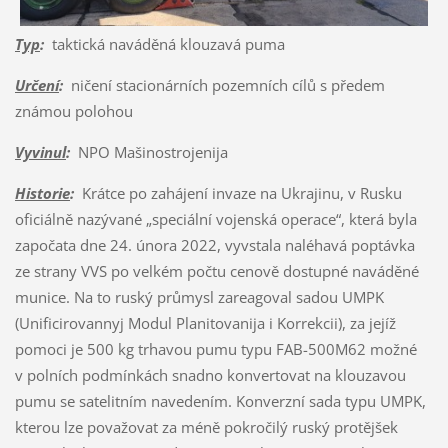
Typ
:
taktická naváděná klouzavá puma
Určení
:
ničení stacionárních pozemních cílů s předem
známou polohou
Vyvinul
:
NPO Mašinostrojenija
Historie
:
Krátce po zahájení invaze na Ukrajinu, v Rusku
oficiálně nazývané „speciální vojenská operace“, která byla
započata dne 24. února 2022, vyvstala naléhavá poptávka
ze strany VVS po velkém počtu cenově dostupné naváděné
munice. Na to ruský průmysl zareagoval sadou UMPK
(Unificirovannyj Modul Planitovanija i Korrekcii), za jejíž
pomoci je 500 kg trhavou pumu typu FAB-500M62 možné
v polních podmínkách snadno konvertovat na klouzavou
pumu se satelitním navedením. Konverzní sada typu UMPK,
kterou lze považovat za méně pokročilý ruský protějšek