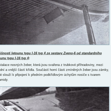
išnosti letounu typu I-16 typ 4 ze sestavy Zveno-6 od standardního
ounu typu I-16 typ 4
:
nstalace nosných žeber, která jsou svařena z trubkové příhradoviny, mezi
ední a vnější částí křídla. Součástí horní části zmíněných žeber jsou zámky,
ré slouží k připojení k předním podkřídlovým úchytům nosiče s tvarem
amidy.