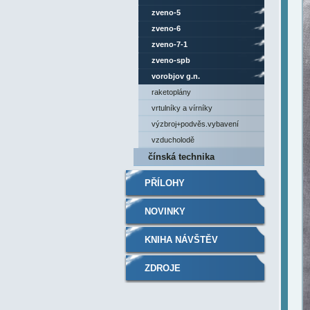
zveno-5
zveno-6
zveno-7-1
zveno-spb
vorobjov g.n.
raketoplány
vrtulníky a vírníky
výzbroj+podvěs.vybavení
vzducholodě
čínská technika
PŘÍLOHY
NOVINKY
KNIHA NÁVŠTĚV
ZDROJE