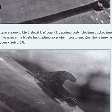
nstalace zámku, který slouží k připojení k zadnímu podkřídlovému trubkovému
níku nosiče, na hřbetu trupu, přímo za pilotním prostorem. Zmíněný zámek je
ycen k žebru č.8.