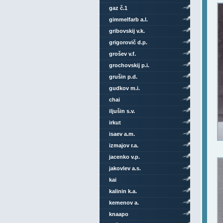
gaz č.1
gimmelfarb a.l.
gribovskij v.k.
grigorovič d.p.
grošev v.f.
grochovskij p.i.
grušin p.d.
gudkov m.i.
chai
iljušin s.v.
irkut
isaev a.m.
izmajov r.a.
jacenko v.p.
jakovlev a.s.
kai
kalinin k.a.
kemenov a.
knaapo