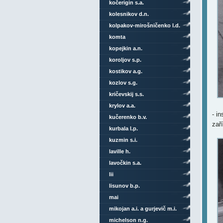
kočerigin s.a.
kolesnikov d.n.
kolpakov-mirošničenko l.d.
komta
kopejkin a.n.
koroljov s.p.
kostikov a.g.
kozlov s.g.
kričevskij s.s.
krylov a.a.
- i
kučerenko b.v.
zař
kurbala l.p.
kuzmin s.i.
laville h.
lavočkin s.a.
lii
lisunov b.p.
mai
mikojan a.i. a gurjevič m.i.
michelson n.g.