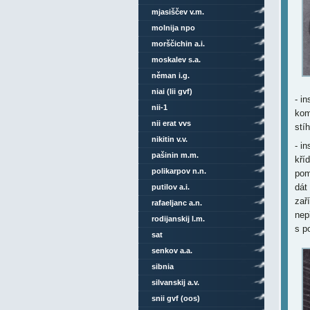
mjasiščev v.m.
molnija npo
morščichin a.i.
moskalev s.a.
něman i.g.
niai (lii gvf)
- i
nii-1
kom
nii erat vvs
stí
nikitin v.v.
- i
pašinin m.m.
kří
polikarpov n.n.
pom
dát
putilov a.i.
zař
rafaeljanc a.n.
nep
rodijanskij l.m.
s p
sat
senkov a.a.
sibnia
silvanskij a.v.
snii gvf (oos)