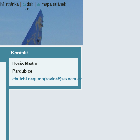
ní stránka
|
tisk
|
mapa stránek
|
rss
Kontakt
Horák Martin
Pardubice
chuichi.nagumo(zavináč)seznam.cz