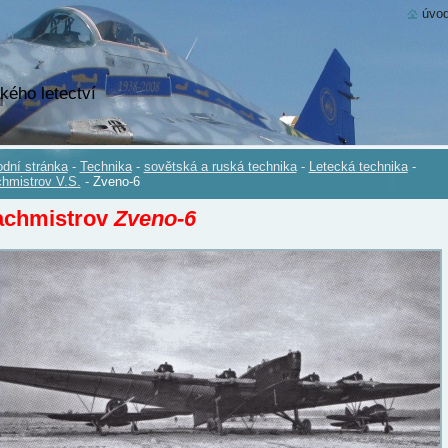
úvod
kého letectví
dní stránka
-
Technika
-
sovětská a ruská technika
-
Letecká technika
-
hmistrov V.S.
-
Zveno-6
achmistrov
Zveno-6