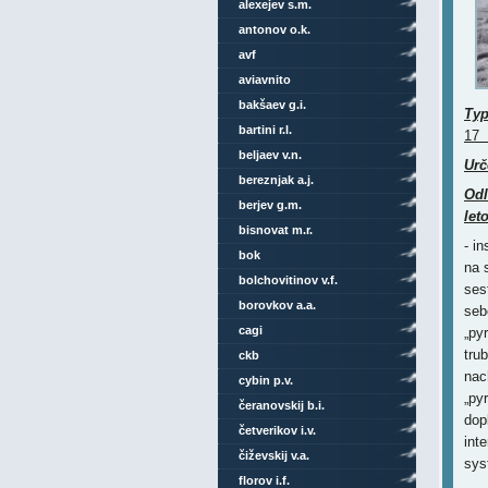
alexejev s.m.
antonov o.k.
avf
aviavnito
bakšaev g.i.
Ty
bartini r.l.
17 
beljaev v.n.
Urč
bereznjak a.j.
Odl
berjev g.m.
let
bisnovat m.r.
- i
bok
na 
bolchovitinov v.f.
ses
borovkov a.a.
seb
cagi
„py
tru
ckb
nac
cybin p.v.
„py
čeranovskij b.i.
dop
četverikov i.v.
int
čiževskij v.a.
sys
florov i.f.