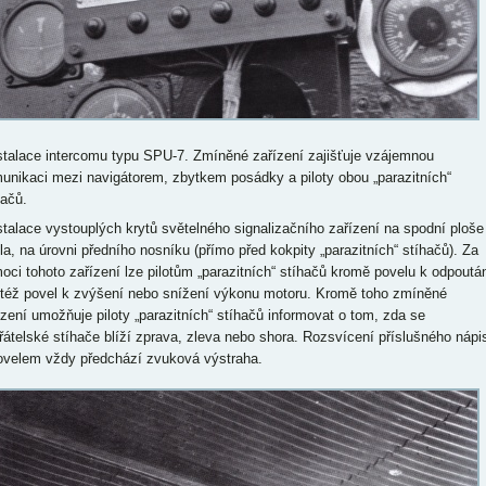
nstalace intercomu typu SPU-7. Zmíněné zařízení zajišťuje vzájemnou
unikaci mezi navigátorem, zbytkem posádky a piloty obou „parazitních“
hačů.
nstalace vystouplých krytů světelného signalizačního zařízení na spodní ploše
dla, na úrovni předního nosníku (přímo před kokpity „parazitních“ stíhačů). Za
oci tohoto zařízení lze pilotům „parazitních“ stíhačů kromě povelu k odpoutá
 též povel k zvýšení nebo snížení výkonu motoru. Kromě toho zmíněné
ízení umožňuje piloty „parazitních“ stíhačů informovat o tom, zda se
řátelské stíhače blíží zprava, zleva nebo shora. Rozsvícení příslušného nápi
ovelem vždy předchází zvuková výstraha.