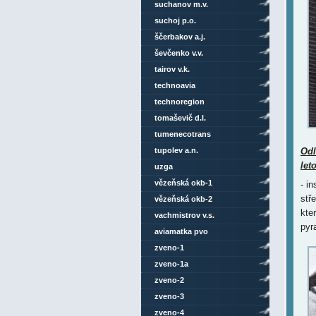
suchanov m.v.
suchoj p.o.
ščerbakov a.j.
ševčenko v.v.
tairov v.k.
technoavia
technoregion
tomaševič d.l.
tumenecotrans
tupolev a.n.
Odl
let
uzga
vězeňská okb-1
- i
stř
vězeňská okb-2
kte
vachmistrov v.s.
pyr
aviamatka pvo
zveno-1
zveno-1a
zveno-2
zveno-3
zveno-4