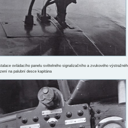
nstalace ovládacího panelu světelného signalizačního a zvukového výstražnéh
ízení na palubní desce kapitána