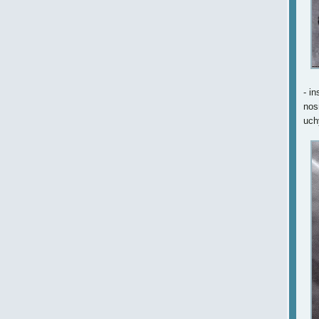
- i
nos
uch