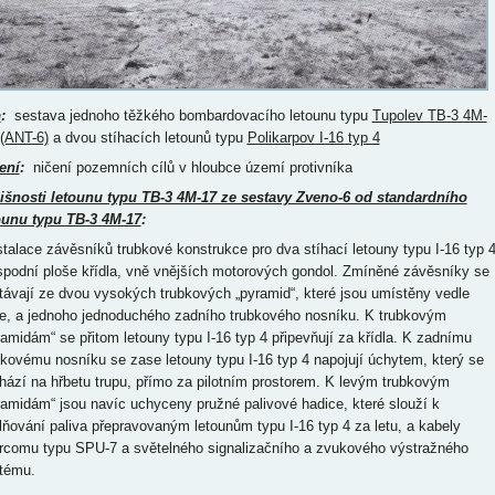
p
:
sestava jednoho těžkého bombardovacího letounu typu
Tupolev TB-3 4M-
(ANT-6)
a dvou stíhacích letounů typu
Polikarpov I-16 typ 4
ení
:
ničení pozemních cílů v hloubce území protivníka
išnosti letounu typu TB-3 4M-17 ze sestavy Zveno-6 od standardního
ounu typu TB-3 4M-17
:
nstalace závěsníků trubkové konstrukce pro dva stíhací letouny typu I-16 typ 
spodní ploše křídla, vně vnějších motorových gondol. Zmíněné závěsníky se
távají ze dvou vysokých trubkových „pyramid“, které jsou umístěny vedle
e, a jednoho jednoduchého zadního trubkového nosníku. K trubkovým
ramidám“ se přitom letouny typu I-16 typ 4 připevňují za křídla. K zadnímu
bkovému nosníku se zase letouny typu I-16 typ 4 napojují úchytem, který se
hází na hřbetu trupu, přímo za pilotním prostorem. K levým trubkovým
ramidám“ jsou navíc uchyceny pružné palivové hadice, které slouží k
lňování paliva přepravovaným letounům typu I-16 typ 4 za letu, a kabely
ercomu typu SPU-7 a světelného signalizačního a zvukového výstražného
tému.