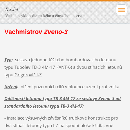
Ruslet
Velká encyklopedie ruského a čínského letectví
Vachmistrov
Zveno-3
Typ
:
sestava jednoho těžkého bombardovacího letounu
typu
Tupolev TB-3 4M-17 (ANT-6)
a dvou stíhacích letounů
typu
Grigorovič I-Z
Určení
:
ničení pozemních cílů v hloubce území protivníka
Odlišnosti letounu typu TB-3 4M-17 ze sestavy Zveno-3 od
standardního letounu typu TB-3 4M-17
:
- instalace výsuvných závěsníků trubkové konstrukce pro
dva stíhací letouny typu I-Z na spodní ploše křídla, vně