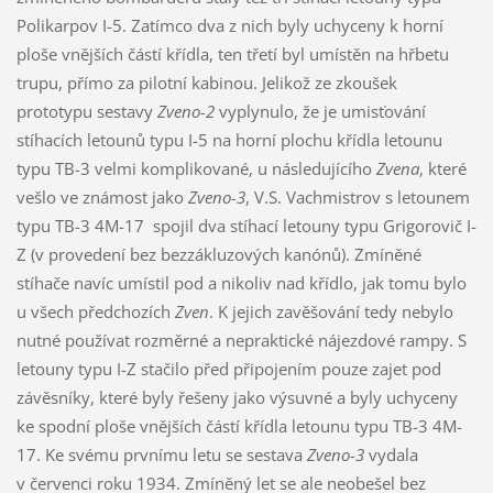
Polikarpov I-5. Zatímco dva z nich byly uchyceny k horní
ploše vnějších částí křídla, ten třetí byl umístěn na hřbetu
trupu, přímo za pilotní kabinou. Jelikož ze zkoušek
prototypu sestavy
Zveno-2
vyplynulo, že je umisťování
stíhacích letounů typu I-5 na horní plochu křídla letounu
typu TB-3 velmi komplikované, u následujícího
Zvena
, které
vešlo ve známost jako
Zveno-3
, V.S. Vachmistrov s letounem
typu TB-3 4M-17 spojil dva stíhací letouny typu Grigorovič I-
Z (v provedení bez bezzákluzových kanónů). Zmíněné
stíhače navíc umístil pod a nikoliv nad křídlo, jak tomu bylo
u všech předchozích
Zven
. K jejich zavěšování tedy nebylo
nutné používat rozměrné a nepraktické nájezdové rampy. S
letouny typu I-Z stačilo před připojením pouze zajet pod
závěsníky, které byly řešeny jako výsuvné a byly uchyceny
ke spodní ploše vnějších částí křídla letounu typu TB-3 4M-
17. Ke svému prvnímu letu se sestava
Zveno-3
vydala
v červenci roku 1934. Zmíněný let se ale neobešel bez