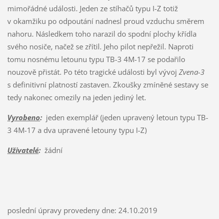
mimořádné události. Jeden ze stíhačů typu I-Z totiž
v okamžiku po odpoutání nadnesl proud vzduchu směrem
nahoru. Následkem toho narazil do spodní plochy křídla
svého nosiče, načež se zřítil. Jeho pilot nepřežil. Naproti
tomu nosnému letounu typu TB-3 4M-17 se podařilo
nouzově přistát. Po této tragické události byl vývoj
Zvena-3
s definitivní platností zastaven. Zkoušky zmíněné sestavy se
tedy nakonec omezily na jeden jediný let.
Vyrobeno
:
jeden exemplář (jeden upravený letoun typu TB-
3 4M-17 a dva upravené letouny typu I-Z)
Uživatelé
:
žádní
poslední úpravy provedeny dne: 24.10.2019