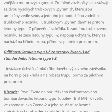
vnějších motorových gondol. Zmíněné závěsníky se sestávají
ze dvou vysokých trubkových „pyramid“, které jsou
umístěny vedle sebe, a jednoho jednoduchého zadního
trubkového nosníku. K trubkovým „pyramidám“ se přitom
letouny typu I-Z připevňují za křídla. K zadnímu trubkovému
nosníku se zase letouny typu I-Z napojují úchytem, který se
nachází na hřbetu trupu, přímo za pilotním prostorem.
Odlišnosti letounu typu I-Z ze sestavy Zveno-3 od
standardního letounu typu I-Z
:
- instalace úchytů zámků tříbodového výsuvného závěsníku
na horní ploše křídla a na hřbetu trupu, přímo za pilotním
prostorem
Historie
:
První
Zveno
na bázi těžkého čtyřmotorového
bombardovacího letounu typu Tupolev TB-3 (ANT-6) vešlo
ve známost jako Zveno-2 a jeho součástí se kromě
zmíněného bombardéru staly též tři stíhací letouny typu