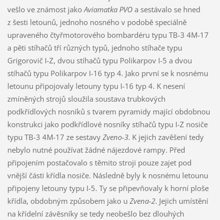
vešlo ve známost jako
Aviamatka PVO
a sestávalo se hned
z šesti letounů, jednoho nosného v podobě speciálně
upraveného čtyřmotorového bombardéru typu TB-3 4M-17
a pěti stíhačů tří různých typů, jednoho stíhače typu
Grigorovič I-Z, dvou stíhačů typu Polikarpov I-5 a dvou
stíhačů typu Polikarpov I-16 typ 4. Jako první se k nosnému
letounu připojovaly letouny typu I-16 typ 4. K nesení
zmíněných strojů sloužila soustava trubkových
podkřídlových nosníků s tvarem pyramidy mající obdobnou
konstrukci jako podkřídlové nosníky stíhačů typu I-Z nosiče
typu TB-3 4M-17 ze sestavy
Zveno-3
. K jejich zavěšení tedy
nebylo nutné používat žádné nájezdové rampy. Před
připojením postačovalo s těmito stroji pouze zajet pod
vnější části křídla nosiče. Následně byly k nosnému letounu
připojeny letouny typu I-5. Ty se připevňovaly k horní ploše
křídla, obdobným způsobem jako u
Zvena-2
. Jejich umístění
na křídelní závěsníky se tedy neobešlo bez dlouhých