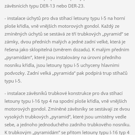
závěsnících typu DER-13 nebo DER-23.
- instalace úchytů pro dva stíhací letouny typu I-5 na horní
ploše křídla, vně vnějších motorových gondol. Každý ze
zmíněných úchytů se sestává ze tří trubkových „pyramid“ se
zámky, dvou předních malých a jedné zadní velké, která je
řešena jako sklopitelná (směrem dozadu). K malým předním
„pyramidám“, které jsou instalovány na úrovni předního
nosníku křídla, jsou letouny typu I-5 uchyceny hlavními
podvozky. Zadní velká „pyramida“ pak podpírá trup stíhačů
typu I-5.
- instalace závěsníků trubkové konstrukce pro dva stíhací
letouny typu I-16 typ 4 na spodní ploše křídla, vně vnějších
motorových gondol. Zmíněné závěsníky se sestávají ze dvou
vysokých trubkových „pyramid“, které jsou umístěny vedle
sebe, a jednoho jednoduchého zadního trubkového nosníku.
K trubkovým „pyramidám“ se přitom letouny typu I-16 typ 4