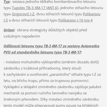
Typ
:
sestava jednoho těžkého bombardovacího letounu
typu
Tupolev TB-3 4M-17 (ANT-6)
, jednoho stíhacího letounu
typu
Grigorovič I-Z
, dvou stíhacích letounů typu
Polikarpov
I-5
a dvou stíhacích letounů typu
Polikarpov I-16 typ 4
Určení
:
obrana strategicky důležitých objektů před
vzdušným napadením
Odlišnosti letounu typu TB-3 4M-17 ze sestavy Aviamatka
PVO od standardního letounu typu TB-3 4M-17
:
- instalace mohutného výklopného (směrem dozadu dolů)
závěsníku z trubkové příhradoviny, který slouží
k zachytávání a uvolňování „parazitního“ stíhače typu I-Z za
letu, na břichu trupu, přímo za trupovou pumovnicí.
Vyklápění a sklápění zmíněného závěsníku zajišťuje palubní
mechanik za pomoci ručního lanového navijáku se
šnekovým převodem. Díky instalaci zmíněného závěsníku
tento model může přepravovat pumy pouze na křídelních