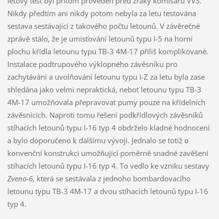
letový test byl přitom proveden před zraky komisařů VVS.
Nikdy předtím ani nikdy potom nebyla za letu testována
sestava sestávající z takového počtu letounů. V závěrečné
zprávě stálo, že je umisťování letounů typu I-5 na horní
plochu křídla letounu typu TB-3 4M-17 příliš komplikované.
Instalace podtrupového výklopného závěsníku pro
zachytávání a uvolňování letounu typu I-Z za letu byla zase
shledána jako velmi nepraktická, neboť letounu typu TB-3
4M-17 umožňovala přepravovat pumy pouze na křídelních
závěsnících. Naproti tomu řešení podkřídlových závěsníků
stíhacích letounů typu I-16 typ 4 obdrželo kladné hodnocení
a bylo doporučeno k dalšímu vývoji. Jednalo se totiž o
konvenční konstrukci umožňující poměrně snadné zavěšení
stíhacích letounů typu I-16 typ 4. To vedlo ke vzniku sestavy
Zveno-6
, která se sestávala z jednoho bombardovacího
letounu typu TB-3 4M-17 a dvou stíhacích letounů typu I-16
typ 4.