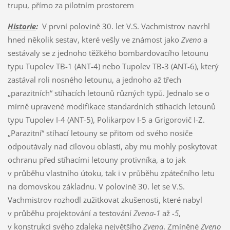
trupu, přímo za pilotním prostorem
Historie
:
V první polovině 30. let V.S. Vachmistrov navrhl
hned několik sestav, které vešly ve známost jako
Zveno
a
sestávaly se z jednoho těžkého bombardovacího letounu
typu Tupolev TB-1 (ANT-4) nebo Tupolev TB-3 (ANT-6), který
zastával roli nosného letounu, a jednoho až třech
„parazitních“ stíhacích letounů různých typů. Jednalo se o
mírně upravené modifikace standardních stíhacích letounů
typu Tupolev I-4 (ANT-5), Polikarpov I-5 a Grigorovič I-Z.
„Parazitní“ stíhací letouny se přitom od svého nosiče
odpoutávaly nad cílovou oblastí, aby mu mohly poskytovat
ochranu před stíhacími letouny protivníka, a to jak
v průběhu vlastního útoku, tak i v průběhu zpátečního letu
na domovskou základnu. V polovině 30. let se V.S.
Vachmistrov rozhodl zužitkovat zkušenosti, které nabyl
v průběhu projektování a testování
Zvena-1
až
-5
,
v konstrukci svého zdaleka největšího
Zvena
. Zmíněné
Zveno