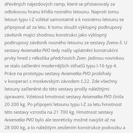
dřevěných nájezdových ramp, které se přistavovaly za
odtokovou hranu křídla nosného letounu. Naproti tomu
letoun typu I-Z vzlétal samostatně a k nosnému letounu se
připojoval až za letu. K tomu sloužil výklopný podtrupový
závěsník mající shodnou konstrukci jako výklopný
podtrupový závěsník nosného letounu ze sestavy
Zveno-5
. U
sestavy
Aviamatka PVO
tedy našly uplatnění konstrukční
prvky hned z několika předchozích
Zven
. Jedinou novinkou
se stalo začlenění modernějších stíhačů typu I-16 typ 4.
Práce na prototypu sestavy
Aviamatka PVO
probíhaly
v kooperaci s moskevským závodem č.22. Zde všechny
letouny začleněné do této sestavy prošly náležitými
úpravami. Vzletová hmotnost sestavy
Aviamatka PVO
činila
20 200 kg. Po připojení letounu typu I-Z za letu hmotnost
této sestavy vzrostla na 21 700 kg. Hmotnost sestavy
Aviamatka PVO
bylo ale teoreticky možné navýšit až na
28 000 kg, a to náležitým zesílením konstrukce podvozku a