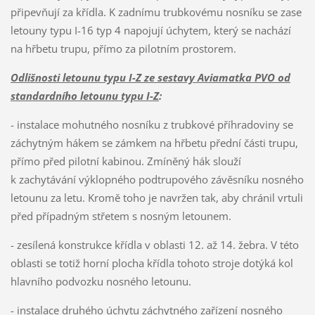
připevňují za křídla. K zadnímu trubkovému nosníku se zase
letouny typu I-16 typ 4 napojují úchytem, který se nachází
na hřbetu trupu, přímo za pilotním prostorem.
Odlišnosti letounu typu I-Z ze sestavy Aviamatka PVO od
standardního letounu typu I-Z
:
- instalace mohutného nosníku z trubkové příhradoviny se
záchytným hákem se zámkem na hřbetu přední části trupu,
přímo před pilotní kabinou. Zmíněný hák slouží
k zachytávání výklopného podtrupového závěsníku nosného
letounu za letu. Kromě toho je navržen tak, aby chránil vrtuli
před případným střetem s nosným letounem.
- zesílená konstrukce křídla v oblasti 12. až 14. žebra. V této
oblasti se totiž horní plocha křídla tohoto stroje dotýká kol
hlavního podvozku nosného letounu.
- instalace druhého úchytu záchytného zařízení nosného