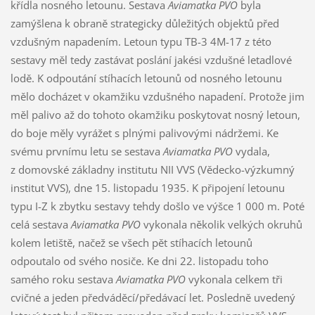
křídla nosného letounu. Sestava
Aviamatka PVO
byla
zamýšlena k obraně strategicky důležitých objektů před
vzdušným napadením. Letoun typu TB-3 4M-17 z této
sestavy měl tedy zastávat poslání jakési vzdušné letadlové
lodě. K odpoutání stíhacích letounů od nosného letounu
mělo docházet v okamžiku vzdušného napadení. Protože jim
měl palivo až do tohoto okamžiku poskytovat nosný letoun,
do boje měly vyrážet s plnými palivovými nádržemi. Ke
svému prvnímu letu se sestava
Aviamatka PVO
vydala,
z domovské základny institutu NII VVS (Vědecko-výzkumný
institut VVS), dne 15. listopadu 1935. K připojení letounu
typu I-Z k zbytku sestavy tehdy došlo ve výšce 1 000 m. Poté
celá sestava
Aviamatka PVO
vykonala několik velkých okruhů
kolem letiště, načež se všech pět stíhacích letounů
odpoutalo od svého nosiče. Ke dni 22. listopadu toho
samého roku sestava
Aviamatka PVO
vykonala celkem tři
cvičné a jeden předváděcí/předávací let. Posledně uvedený