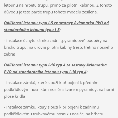
letounu na hřbetu trupu, přímo za pilotní kabinou. Z tohoto
důvodu je tato partie trupu tohoto modelu zesílena.
Odlišnosti letounu typu I-5 ze sestavy Aviamatka PVO od
standardního letounu typu I-5
:
- instalace úchytu zámku zadní „pyramidové“ podpěry na
břichu trupu, na úrovni pilotní kabiny (resp. třetího nosného
žebra)
Odlišnosti letounu typu I-16 typ 4 ze sestavy Aviamatka
PVO od standardního letounu typu I-16 typ 4
:
- instalace zámků, které slouží k připojení k předním
podkřídlovým nosníkům nosiče s tvarem pyramidy, na horní
ploše křídla
- instalace zámku, který slouží k připojení k zadnímu
podkřídlovému trubkovému nosníku nosiče, na hřbetu