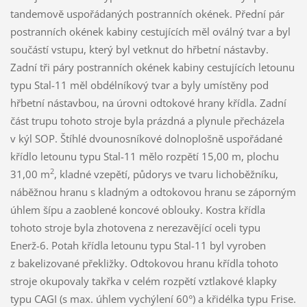
tandemově uspořádaných postranních okének. Přední pár
postranních okének kabiny cestujících měl oválný tvar a byl
součástí vstupu, který byl vetknut do hřbetní nástavby.
Zadní tři páry postranních okének kabiny cestujících letounu
typu Stal-11 měl obdélníkový tvar a byly umístěny pod
hřbetní nástavbou, na úrovni odtokové hrany křídla. Zadní
část trupu tohoto stroje byla prázdná a plynule přecházela
v kýl SOP. Štíhlé dvounosníkové dolnoplošně uspořádané
křídlo letounu typu Stal-11 mělo rozpětí 15,00 m, plochu
2
31,00 m
, kladné vzepětí, půdorys ve tvaru lichoběžníku,
náběžnou hranu s kladným a odtokovou hranu se záporným
úhlem šípu a zaoblené koncové oblouky. Kostra křídla
tohoto stroje byla zhotovena z nerezavějící oceli typu
Enerž-6. Potah křídla letounu typu Stal-11 byl vyroben
z bakelizované překližky. Odtokovou hranu křídla tohoto
stroje okupovaly takřka v celém rozpětí vztlakové klapky
typu CAGI (s max. úhlem vychýlení 60°) a křidélka typu Frise.