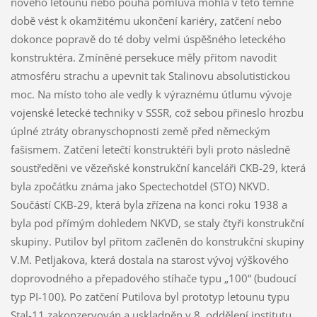
nového letounu nebo pouhá pomluva mohla v této temné
době vést k okamžitému ukončení kariéry, zatčení nebo
dokonce popravě do té doby velmi úspěšného leteckého
konstruktéra. Zmíněné persekuce měly přitom navodit
atmosféru strachu a upevnit tak Stalinovu absolutistickou
moc. Na místo toho ale vedly k výraznému útlumu vývoje
vojenské letecké techniky v SSSR, což sebou přineslo hrozbu
úplné ztráty obranyschopnosti země před německým
fašismem. Zatčení letečtí konstruktéři byli proto následně
soustředěni ve vězeňské konstrukční kanceláři CKB-29, která
byla zpočátku známa jako Spectechotdel (STO) NKVD.
Součástí CKB-29, která byla zřízena na konci roku 1938 a
byla pod přímým dohledem NKVD, se staly čtyři konstrukční
skupiny. Putilov byl přitom začleněn do konstrukční skupiny
V.M. Petljakova, která dostala na starost vývoj výškového
doprovodného a přepadového stíhače typu „100“ (budoucí
typ PI-100). Po zatčení Putilova byl prototyp letounu typu
Stal-11 zakonzervován a uskladněn v 8. oddělení institutu