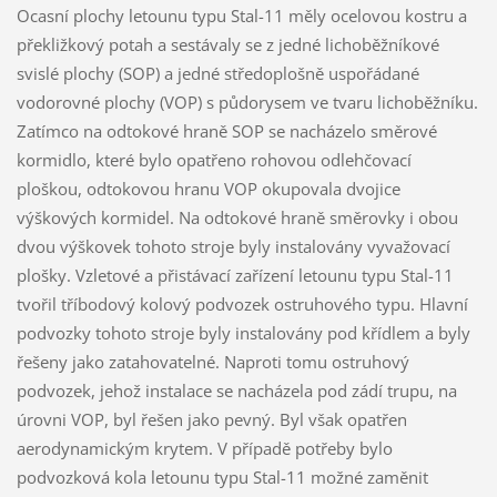
Ocasní plochy letounu typu Stal-11 měly ocelovou kostru a
překližkový potah a sestávaly se z jedné lichoběžníkové
svislé plochy (SOP) a jedné středoplošně uspořádané
vodorovné plochy (VOP) s půdorysem ve tvaru lichoběžníku.
Zatímco na odtokové hraně SOP se nacházelo směrové
kormidlo, které bylo opatřeno rohovou odlehčovací
ploškou, odtokovou hranu VOP okupovala dvojice
výškových kormidel. Na odtokové hraně směrovky i obou
dvou výškovek tohoto stroje byly instalovány vyvažovací
plošky. Vzletové a přistávací zařízení letounu typu Stal-11
tvořil tříbodový kolový podvozek ostruhového typu. Hlavní
podvozky tohoto stroje byly instalovány pod křídlem a byly
řešeny jako zatahovatelné. Naproti tomu ostruhový
podvozek, jehož instalace se nacházela pod zádí trupu, na
úrovni VOP, byl řešen jako pevný. Byl však opatřen
aerodynamickým krytem. V případě potřeby bylo
podvozková kola letounu typu Stal-11 možné zaměnit