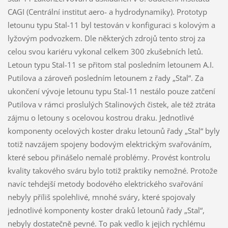
CAGI (Centrální institut aero- a hydrodynamiky). Prototyp
letounu typu Stal-11 byl testován v konfiguraci s kolovým a
lyžovým podvozkem. Dle některých zdrojů tento stroj za
celou svou kariéru vykonal celkem 300 zkušebních letů.
Letoun typu Stal-11 se přitom stal posledním letounem A.I.
Putilova a zároveň posledním letounem z řady „Stal“. Za
ukončení vývoje letounu typu Stal-11 nestálo pouze zatčení
Putilova v rámci proslulých Stalinových čistek, ale též ztráta
zájmu o letouny s ocelovou kostrou draku. Jednotlivé
komponenty ocelových koster draku letounů řady „Stal“ byly
totiž navzájem spojeny bodovým elektrickým svařováním,
které sebou přinášelo nemalé problémy. Provést kontrolu
kvality takového sváru bylo totiž praktiky nemožné. Protože
navíc tehdejší metody bodového elektrického svařování
nebyly příliš spolehlivé, mnohé sváry, které spojovaly
jednotlivé komponenty koster draků letounů řady „Stal“,
nebyly dostatečně pevné. To pak vedlo k jejich rychlému