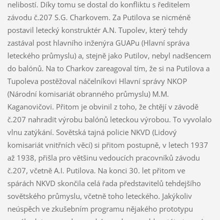
nelibostí. Díky tomu se dostal do konfliktu s ředitelem
závodu č.207 S.G. Charkovem. Za Putilova se nicméně
postavil letecký konstruktér A.N. Tupolev, který tehdy
zastával post hlavního inženýra GUAPu (Hlavní správa
leteckého průmyslu) a, stejně jako Putilov, nebyl nadšencem
do balónů. Na to Charkov zareagoval tím, že si na Putilova a
Tupoleva postěžoval náčelníkovi Hlavní správy NKOP
(Národní komisariát obranného průmyslu) M.M.
Kaganovičovi. Přitom je obvinil z toho, že chtějí v závodě
č.207 nahradit výrobu balónů leteckou výrobou. To vyvolalo
vlnu zatýkání. Sovětská tajná policie NKVD (Lidový
komisariát vnitřních věcí) si přitom postupně, v letech 1937
až 1938, přišla pro většinu vedoucích pracovníků závodu
č.207, včetně A.I. Putilova. Na konci 30. let přitom ve
spárách NKVD skončila celá řada představitelů tehdejšího
sovětského průmyslu, včetně toho leteckého. Jakýkoliv
neúspěch ve zkušebním programu nějakého prototypu