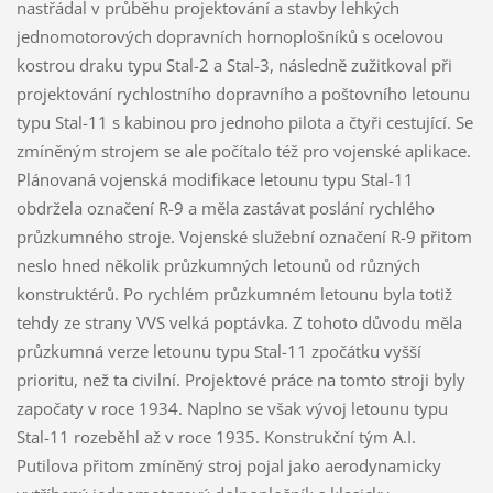
nastřádal v průběhu projektování a stavby lehkých
jednomotorových dopravních hornoplošníků s ocelovou
kostrou draku typu Stal-2 a Stal-3, následně zužitkoval při
projektování rychlostního dopravního a poštovního letounu
typu Stal-11 s kabinou pro jednoho pilota a čtyři cestující. Se
zmíněným strojem se ale počítalo též pro vojenské aplikace.
Plánovaná vojenská modifikace letounu typu Stal-11
obdržela označení R-9 a měla zastávat poslání rychlého
průzkumného stroje. Vojenské služební označení R-9 přitom
neslo hned několik průzkumných letounů od různých
konstruktérů. Po rychlém průzkumném letounu byla totiž
tehdy ze strany VVS velká poptávka. Z tohoto důvodu měla
průzkumná verze letounu typu Stal-11 zpočátku vyšší
prioritu, než ta civilní. Projektové práce na tomto stroji byly
započaty v roce 1934. Naplno se však vývoj letounu typu
Stal-11 rozeběhl až v roce 1935. Konstrukční tým A.I.
Putilova přitom zmíněný stroj pojal jako aerodynamicky