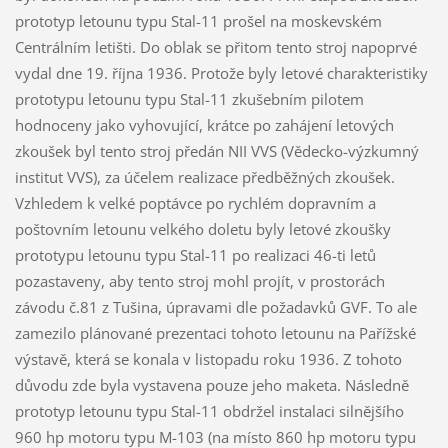
prototyp letounu typu Stal-11 prošel na moskevském
Centrálním letišti. Do oblak se přitom tento stroj napoprvé
vydal dne 19. října 1936. Protože byly letové charakteristiky
prototypu letounu typu Stal-11 zkušebním pilotem
hodnoceny jako vyhovující, krátce po zahájení letových
zkoušek byl tento stroj předán NII VVS (Vědecko-výzkumný
institut VVS), za účelem realizace předběžných zkoušek.
Vzhledem k velké poptávce po rychlém dopravním a
poštovním letounu velkého doletu byly letové zkoušky
prototypu letounu typu Stal-11 po realizaci 46-ti letů
pozastaveny, aby tento stroj mohl projít, v prostorách
závodu č.81 z Tušina, úpravami dle požadavků GVF. To ale
zamezilo plánované prezentaci tohoto letounu na Pařížské
výstavě, která se konala v listopadu roku 1936. Z tohoto
důvodu zde byla vystavena pouze jeho maketa. Následně
prototyp letounu typu Stal-11 obdržel instalaci silnějšího
960 hp motoru typu M-103 (na místo 860 hp motoru typu