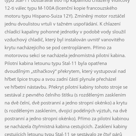
12-ti válec typu M-100A (licenční kopie francouzského
motoru typu Hispano-Suiza 12Y). Zmíněný motor roztáčel
jednu dvoulistou vrtuli v tažném uspořádání. K chlazení
chladící kapaliny pohonné jednotky v podobě vody sloužil
vzduchový chladič, který byl instalován uvnitř vanovitého
krytu nacházejícího se pod centroplánem. Přímo za
motorovou sekcí se nacházela jednomístná pilotní kabina.
Pilotní kabina letounu typu Stal-11 byla opatřena
dvoudílným „stíhačkový“ překrytem, který vystupoval nad
hřbet špice trupu a svou zadní částí plynule přecházel
ve hřbetní nástavbu. Překryt pilotní kabiny tohoto stroje se
sestával z pevného čelního štítku (s rozděleným zasklením
na dvě čelní, dvě postranní a jedno stropní okénko) a krytu
(s rozděleným zasklením, dvojicí podélných výztuh, na dvě
postranní a jedno stropní okénko). Přímo za pilotní kabinou
se nacházela čtyřmístná kabina cestujících. Zasklení kabiny
cestujících letounu typu Stal-11 se sestávalo ze čtyř párů