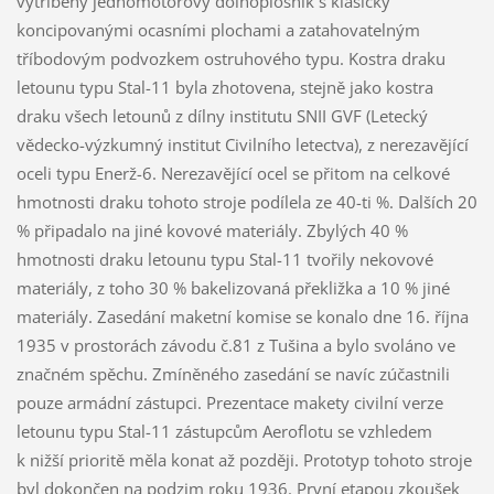
vytříbený jednomotorový dolnoplošník s klasicky
koncipovanými ocasními plochami a zatahovatelným
tříbodovým podvozkem ostruhového typu. Kostra draku
letounu typu Stal-11 byla zhotovena, stejně jako kostra
draku všech letounů z dílny institutu SNII GVF (Letecký
vědecko-výzkumný institut Civilního letectva), z nerezavějící
oceli typu Enerž-6. Nerezavějící ocel se přitom na celkové
hmotnosti draku tohoto stroje podílela ze 40-ti %. Dalších 20
% připadalo na jiné kovové materiály. Zbylých 40 %
hmotnosti draku letounu typu Stal-11 tvořily nekovové
materiály, z toho 30 % bakelizovaná překližka a 10 % jiné
materiály. Zasedání maketní komise se konalo dne 16. října
1935 v prostorách závodu č.81 z Tušina a bylo svoláno ve
značném spěchu. Zmíněného zasedání se navíc zúčastnili
pouze armádní zástupci. Prezentace makety civilní verze
letounu typu Stal-11 zástupcům Aeroflotu se vzhledem
k nižší prioritě měla konat až později. Prototyp tohoto stroje
byl dokončen na podzim roku 1936. První etapou zkoušek