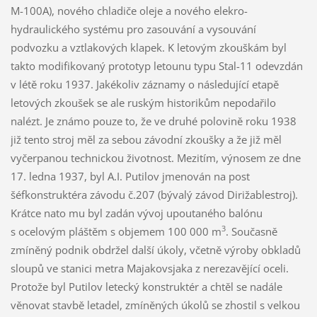
M-100A), nového chladiče oleje a nového elekro-
hydraulického systému pro zasouvání a vysouvání
podvozku a vztlakových klapek. K letovým zkouškám byl
takto modifikovaný prototyp letounu typu Stal-11 odevzdán
v létě roku 1937. Jakékoliv záznamy o následující etapě
letových zkoušek se ale ruským historikům nepodařilo
nalézt. Je známo pouze to, že ve druhé polovině roku 1938
již tento stroj měl za sebou závodní zkoušky a že již měl
vyčerpanou technickou životnost. Mezitím, výnosem ze dne
17. ledna 1937, byl A.I. Putilov jmenován na post
šéfkonstruktéra závodu č.207 (bývalý závod Dirižablestroj).
Krátce nato mu byl zadán vývoj upoutaného balónu
3
s ocelovým pláštěm s objemem 100 000 m
. Současně
zmíněný podnik obdržel další úkoly, včetně výroby obkladů
sloupů ve stanici metra Majakovsjaka z nerezavějící oceli.
Protože byl Putilov letecký konstruktér a chtěl se nadále
věnovat stavbě letadel, zmíněných úkolů se zhostil s velkou