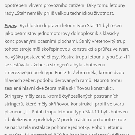
opotřebení vlivem provozního zatížení. Díky tomu letouny
řady „Stal“ neměly příliš velkou technickou životnost.
Popis
:
Rychlostní dopravní letoun typu Stal-11 byl řešen
jako pětimístný jednomotorový dolnoplošník s klasicky
koncipovanými ocasními plochami. Štíhlý vřetenovitý trup
tohoto stroje měl skořepinovou konstrukci a průřez ve tvaru
na výšku postavené elipsy. Kostra trupu letounu typu Stal-11
se sestávala z žeber a stringerů a byla zhotovena
z nerezavějící oceli typu Enerž-6. Žebra měla, kromě dvou
hlavních žeber, podobu děrovaných rámů. Naproti tomu
zesílená hlavní dvě žebra měla skříňovou konstrukci.
Stringery měly zase, kromě čtyř zesílených postranních
stringerů, které měly skříňovou konstrukci, profil ve tvaru
písmene „L“. Potah trupu letounu typu Stal-11 byl zhotoven
z bakelizované překližky. V přední části trupu tohoto stroje
se nacházela instalace pohonné jednotky. Pohon letounu
typu Stal-11 obstarával 860 hp kapalinou chlazený vidlicový