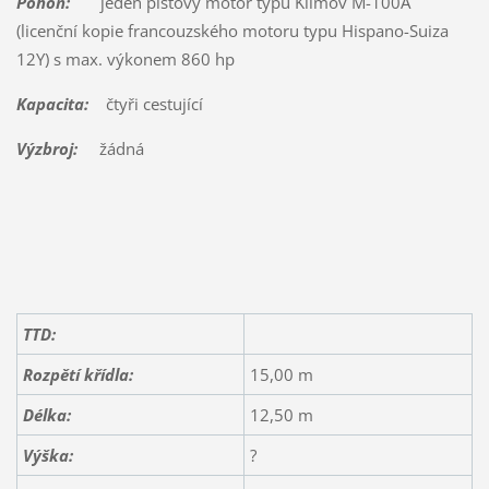
Pohon:
jeden pístový motor typu Klimov M-100A
(licenční kopie francouzského motoru typu Hispano-Suiza
12Y) s max. výkonem 860 hp
Kapacita:
čtyři cestující
Výzbroj:
žádná
TTD:
Rozpětí křídla:
15,00 m
Délka:
12,50 m
Výška:
?