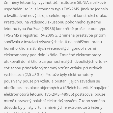
Zmíněný letoun byl vyvinut též institutem SibNIA a celkové
uspořádání sdílel s letounem typu TVS-2MS. Jinak se jednalo
o kvalitativně nový stroj s celokompozitní konstrukcí draku.
Přestavbou na vzdušnou zkušebnu pohonného systému
letounu typu
Partisan
(48986) konkrétně prošel letoun typu
TVS-2MS s registrací RA-2099G. Zmíněná přestavba přitom
spočívala v instalaci výsuvných slotů na náběžnou hranu
horního křídla a štíhlých vřetenovitých gondol s osmi
elektromotory pod dolní křídlo. Zmíněné elektromotory
ofukovali dolní křídlo za pomoci malých dvoulistých vrtulek,
což sebou přinášelo významný vzrůst vztlaku při nízkých
rychlostech (2,5 až 3 x). Protože byly elektromotory
používány pouze při vzletu a přistání, jejich zavedení se
obešlo bez instalace objemných a těžkých baterií. K napájení
elektromotorů letounu TVS-2MS (48986) postačoval pouze
mírně upravený palubní elektrický systém. Z toho samého
důvodu byly listy vrtulí zmíněných elektromotorů řešeny