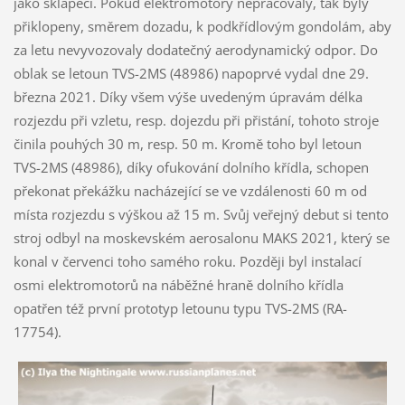
jako sklápěcí. Pokud elektromotory nepracovaly, tak byly
přiklopeny, směrem dozadu, k podkřídlovým gondolám, aby
za letu nevyvozovaly dodatečný aerodynamický odpor. Do
oblak se letoun TVS-2MS (48986) napoprvé vydal dne 29.
března 2021. Díky všem výše uvedeným úpravám délka
rozjezdu při vzletu, resp. dojezdu při přistání, tohoto stroje
činila pouhých 30 m, resp. 50 m. Kromě toho byl letoun
TVS-2MS (48986), díky ofukování dolního křídla, schopen
překonat překážku nacházející se ve vzdálenosti 60 m od
místa rozjezdu s výškou až 15 m. Svůj veřejný debut si tento
stroj odbyl na moskevském aerosalonu MAKS 2021, který se
konal v červenci toho samého roku. Později byl instalací
osmi elektromotorů na náběžné hraně dolního křídla
opatřen též první prototyp letounu typu TVS-2MS (RA-
17754).