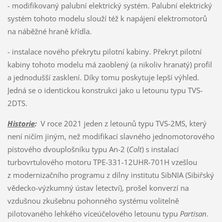
- modifikovaný palubní elektrický systém. Palubní elektrický
systém tohoto modelu slouží též k napájení elektromotorů
na náběžné hraně křídla.
- instalace nového překrytu pilotní kabiny. Překryt pilotní
kabiny tohoto modelu má zaoblený (a nikoliv hranatý) profil
a jednodušší zasklení. Díky tomu poskytuje lepší výhled.
Jedná se o identickou konstrukci jako u letounu typu TVS-
2DTS.
Historie
:
V roce 2021 jeden z letounů typu TVS-2MS, který
není ničím jiným, než modifikací slavného jednomotorového
pístového dvouplošníku typu An-2 (
Colt
) s instalací
turbovrtulového motoru TPE-331-12UHR-701H vzešlou
z modernizačního programu z dílny institutu SibNIA (Sibiřský
vědecko-výzkumný ústav letectví), prošel konverzí na
vzdušnou zkušebnu pohonného systému volitelně
pilotovaného lehkého víceúčelového letounu typu
Partisan
.