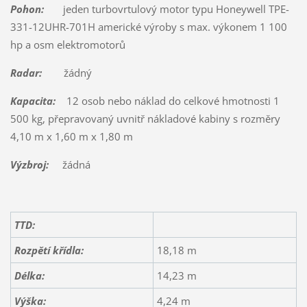
Pohon:
jeden turbovrtulový motor typu Honeywell TPE-
331-12UHR-701H americké výroby s max. výkonem 1 100
hp a osm elektromotorů
Radar:
žádný
Kapacita:
12 osob nebo náklad do celkové hmotnosti 1
500 kg, přepravovaný uvnitř nákladové kabiny s rozměry
4,10 m x 1,60 m x 1,80 m
Výzbroj:
žádná
TTD:
Rozpětí křídla:
18,18 m
Délka:
14,23 m
Výška:
4,24 m