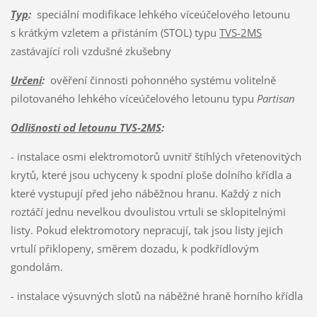
Typ
:
speciální modifikace lehkého víceúčelového letounu
s krátkým vzletem a přistáním (STOL) typu
TVS-2MS
zastávající roli vzdušné zkušebny
Určení
:
ověření činnosti pohonného systému volitelně
pilotovaného lehkého víceúčelového letounu typu
Partisan
Odlišnosti od letounu TVS-2MS
:
- instalace osmi elektromotorů uvnitř štíhlých vřetenovitých
krytů, které jsou uchyceny k spodní ploše dolního křídla a
které vystupují před jeho náběžnou hranu. Každý z nich
roztáčí jednu nevelkou dvoulistou vrtuli se sklopitelnými
listy. Pokud elektromotory nepracují, tak jsou listy jejich
vrtulí přiklopeny, směrem dozadu, k podkřídlovým
gondolám.
- instalace výsuvných slotů na náběžné hraně horního křídla