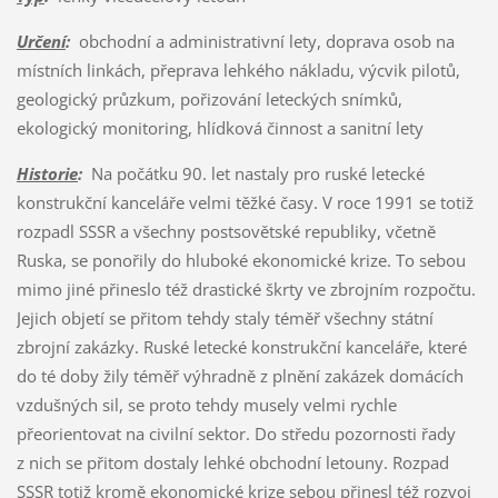
Určení
:
obchodní a administrativní lety, doprava osob na
místních linkách, přeprava lehkého nákladu, výcvik pilotů,
geologický průzkum, pořizování leteckých snímků,
ekologický monitoring, hlídková činnost a sanitní lety
Historie
:
Na počátku 90. let nastaly pro ruské letecké
konstrukční kanceláře velmi těžké časy. V roce 1991 se totiž
rozpadl SSSR a všechny postsovětské republiky, včetně
Ruska, se ponořily do hluboké ekonomické krize. To sebou
mimo jiné přineslo též drastické škrty ve zbrojním rozpočtu.
Jejich objetí se přitom tehdy staly téměř všechny státní
zbrojní zakázky. Ruské letecké konstrukční kanceláře, které
do té doby žily téměř výhradně z plnění zakázek domácích
vzdušných sil, se proto tehdy musely velmi rychle
přeorientovat na civilní sektor. Do středu pozornosti řady
z nich se přitom dostaly lehké obchodní letouny. Rozpad
SSSR totiž kromě ekonomické krize sebou přinesl též rozvoj