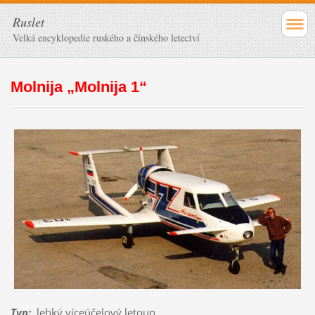
Ruslet
Velká encyklopedie ruského a čínského letectví
Molnija „Molnija 1“
Typ
:
lehký víceúčelový letoun