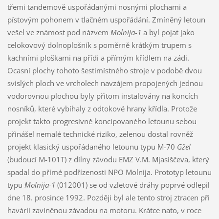
třemi tandemově uspořádanými nosnými plochami a
pístovým pohonem v tlačném uspořádání. Zmíněný letoun
vešel ve známost pod názvem
Molnija-1
a byl pojat jako
celokovový dolnoplošník s poměrně krátkým trupem s
kachními ploškami na přídi a přímým křídlem na zádi.
Ocasní plochy tohoto šestimístného stroje v podobě dvou
svislých ploch ve vrcholech navzájem propojených jednou
vodorovnou plochou byly přitom instalovány na koncích
nosníků, které vybíhaly z odtokové hrany křídla. Protože
projekt takto progresivně koncipovaného letounu sebou
přinášel nemalé technické riziko, zelenou dostal rovněž
projekt klasický uspořádaného letounu typu M-70
Gžel
(budoucí M-101T) z dílny závodu EMZ V.M. Mjasiščeva, který
spadal do přímé podřízenosti NPO Molnija. Prototyp letounu
typu
Molnija-1
(012001) se od vzletové dráhy poprvé odlepil
dne 18. prosince 1992. Později byl ale tento stroj ztracen při
havárii zaviněnou závadou na motoru. Krátce nato, v roce