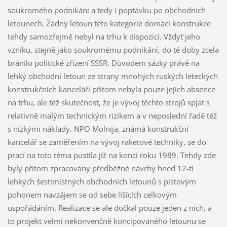
soukromého podnikání a tedy i poptávku po obchodních
letounech. Žádný letoun této kategorie domácí konstrukce
tehdy samozřejmě nebyl na trhu k dispozici. Vždyť jeho
vzniku, stejně jako soukromému podnikání, do té doby zcela
bránilo politické zřízení SSSR. Důvodem sázky právě na
lehký obchodní letoun ze strany mnohých ruských leteckých
konstrukčních kanceláří přitom nebyla pouze jejich absence
na trhu, ale též skutečnost, že je vývoj těchto strojů spjat s
relativně malým technickým rizikem a v neposlední řadě též
s nízkými náklady. NPO Molnija, známá konstrukční
kancelář se zaměřením na vývoj raketové techniky, se do
prací na toto téma pustila již na konci roku 1989. Tehdy zde
byly přitom zpracovány předběžné návrhy hned 12-ti
lehkých šestimístných obchodních letounů s pístovým
pohonem navzájem se od sebe lišících celkovým
uspořádáním. Realizace se ale dočkal pouze jeden z nich, a
to projekt velmi nekonvenčně koncipovaného letounu se