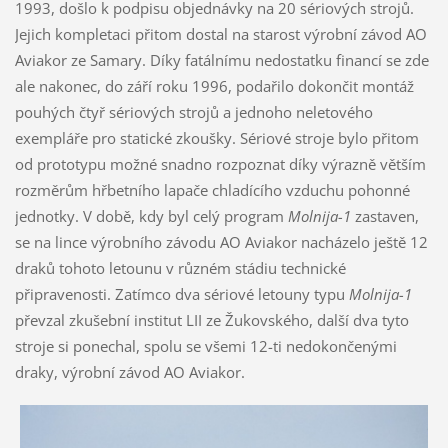
1993, došlo k podpisu objednávky na 20 sériových strojů.
Jejich kompletaci přitom dostal na starost výrobní závod AO
Aviakor ze Samary. Díky fatálnímu nedostatku financí se zde
ale nakonec, do září roku 1996, podařilo dokončit montáž
pouhých čtyř sériových strojů a jednoho neletového
exempláře pro statické zkoušky. Sériové stroje bylo přitom
od prototypu možné snadno rozpoznat díky výrazně větším
rozměrům hřbetního lapače chladícího vzduchu pohonné
jednotky. V době, kdy byl celý program
Molnija-1
zastaven,
se na lince výrobního závodu AO Aviakor nacházelo ještě 12
draků tohoto letounu v různém stádiu technické
připravenosti. Zatímco dva sériové letouny typu
Molnija-1
převzal zkušební institut LII ze Žukovského, další dva tyto
stroje si ponechal, spolu se všemi 12-ti nedokončenými
draky, výrobní závod AO Aviakor.