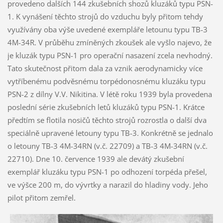
provedeno dalších 144 zkušebních shozů kluzáků typu PSN-
1. K vynášení těchto strojů do vzduchu byly přitom tehdy
využívány oba výše uvedené exempláře letounu typu TB-3
4M-34R. V průběhu zmíněných zkoušek ale vyšlo najevo, že
je kluzák typu PSN-1 pro operační nasazení zcela nevhodný.
Tato skutečnost přitom dala za vznik aerodynamicky více
vytříbenému podvěsnému torpédonosnému kluzáku typu
PSN-2 z dílny V.V. Nikitina. V létě roku 1939 byla provedena
poslední série zkušebních letů kluzáků typu PSN-1. Krátce
předtím se flotila nosičů těchto strojů rozrostla o další dva
speciálně upravené letouny typu TB-3. Konkrétně se jednalo
o letouny TB-3 4M-34RN (v.č. 22709) a TB-3 4M-34RN (v.č.
22710). Dne 10. července 1939 ale devátý zkušební
exemplář kluzáku typu PSN-1 po odhození torpéda přešel,
ve výšce 200 m, do vývrtky a narazil do hladiny vody. Jeho
pilot přitom zemřel.