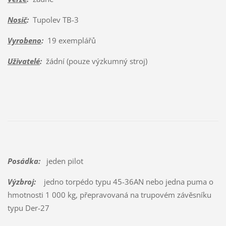
Nosič
:
Tupolev TB-3
Vyrobeno
:
19 exemplářů
Uživatelé
:
žádní (pouze výzkumný stroj)
Posádka:
jeden pilot
Výzbroj:
jedno torpédo typu 45-36AN nebo jedna puma o
hmotnosti 1 000 kg, přepravovaná na trupovém závěsníku
typu Der-27