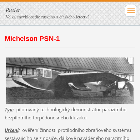
Ruslet
Velká encyklopedie ruského a čínského letectví
Michelson PSN-1
Typ
:
pilotovaný technologický demonstrátor parazitního
bezpilotního torpédonosného kluzáku
Určení
:
ověření činnosti protilodního zbraňového systému
sestávajícího se z nosiče, dálkově naváděného parazitního