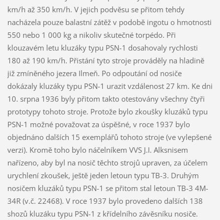
km/h až 350 km/h. V jejich podvěsu se přitom tehdy
nacházela pouze balastní zátěž v podobě ingotu o hmotnosti
550 nebo 1 000 kg a nikoliv skutečné torpédo. Při
klouzavém letu kluzáky typu PSN-1 dosahovaly rychlosti
180 až 190 km/h. Přistání tyto stroje prováděly na hladině
již zmíněného jezera Ilmeň. Po odpoutání od nosiče
dokázaly kluzáky typu PSN-1 urazit vzdálenost 27 km. Ke dni
10. srpna 1936 byly přitom takto otestovány všechny čtyři
prototypy tohoto stroje. Protože bylo zkoušky kluzáků typu
PSN-1 možné považovat za úspěšné, v roce 1937 bylo
objednáno dalších 15 exemplářů tohoto stroje (ve vylepšené
verzi). Kromě toho bylo náčelníkem VVS J.I. Alksnisem
nařízeno, aby byl na nosič těchto strojů upraven, za účelem
urychlení zkoušek, ještě jeden letoun typu TB-3. Druhým
nosičem kluzáků typu PSN-1 se přitom stal letoun TB-3 4M-
34R (v.č. 22468). V roce 1937 bylo provedeno dalších 138
shozů kluzáku typu PSN-1 z křídelního závěsníku nosiče.