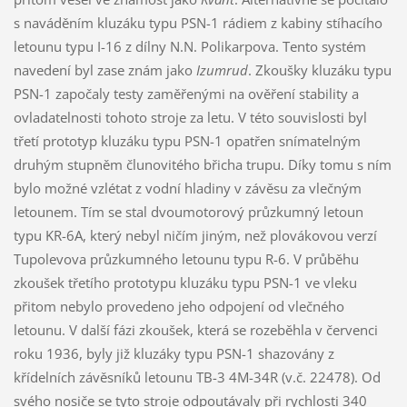
s naváděním kluzáku typu PSN-1 rádiem z kabiny stíhacího
letounu typu I-16 z dílny N.N. Polikarpova. Tento systém
navedení byl zase znám jako
Izumrud
. Zkoušky kluzáku typu
PSN-1 započaly testy zaměřenými na ověření stability a
ovladatelnosti tohoto stroje za letu. V této souvislosti byl
třetí prototyp kluzáku typu PSN-1 opatřen snímatelným
druhým stupněm člunovitého břicha trupu. Díky tomu s ním
bylo možné vzlétat z vodní hladiny v závěsu za vlečným
letounem. Tím se stal dvoumotorový průzkumný letoun
typu KR-6A, který nebyl ničím jiným, než plovákovou verzí
Tupolevova průzkumného letounu typu R-6. V průběhu
zkoušek třetího prototypu kluzáku typu PSN-1 ve vleku
přitom nebylo provedeno jeho odpojení od vlečného
letounu. V další fázi zkoušek, která se rozeběhla v červenci
roku 1936, byly již kluzáky typu PSN-1 shazovány z
křídelních závěsníků letounu TB-3 4M-34R (v.č. 22478). Od
svého nosiče se tyto stroje odpoutávaly při rychlosti 340