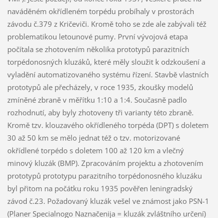
naváděném okřídleném torpédu probíhaly v prostorách
závodu č.379 z Kričeviči. Kromě toho se zde ale zabývali též
problematikou letounové pumy. První vývojová etapa
počítala se zhotovením několika prototypů parazitních
torpédonosných kluzáků, které měly sloužit k odzkoušení a
vyladění automatizovaného systému řízení. Stavbě vlastních
prototypů ale přecházely, v roce 1935, zkoušky modelů
zmíněné zbraně v měřítku 1:10 a 1:4. Současně padlo
rozhodnutí, aby byly zhotoveny tři varianty této zbraně.
Kromě tzv. klouzavého okřídleného torpéda (DPT) s doletem
30 až 50 km se mělo jednat též o tzv. motorizované
okřídlené torpédo s doletem 100 až 120 km a vlečný
minový kluzák (BMP). Zpracováním projektu a zhotovením
prototypů prototypu parazitního torpédonosného kluzáku
byl přitom na počátku roku 1935 pověřen leningradský
závod č.23. Požadovaný kluzák vešel ve známost jako PSN-1
(Planer Specialnogo Naznačenija = kluzák zvláštního určení)