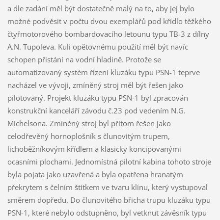
a dle zadání měl být dostatečně malý na to, aby jej bylo
možné podvěsit v počtu dvou exemplářů pod křídlo těžkého
čtyřmotorového bombardovacího letounu typu TB-3 z dílny
A.N. Tupoleva. Kuli opětovnému použití měl být navíc
schopen přistání na vodní hladině. Protože se
automatizovaný systém řízení kluzáku typu PSN-1 teprve
nacházel ve vývoji, zmíněný stroj měl být řešen jako
pilotovaný. Projekt kluzáku typu PSN-1 byl zpracován
konstrukční kanceláří závodu č.23 pod vedením N.G.
Michelsona. Zmíněný stroj byl přitom řešen jako
celodřevěný hornoplošník s člunovitým trupem,
lichoběžníkovým křídlem a klasicky koncipovanými
ocasními plochami. Jednomístná pilotní kabina tohoto stroje
byla pojata jako uzavřená a byla opatřena hranatým
překrytem s čelním štítkem ve tvaru klínu, který vystupoval
směrem dopředu. Do člunovitého břicha trupu kluzáku typu
PSN-1, které nebylo odstupněno, byl vetknut závěsník typu