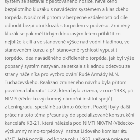
systém se sestával z pilotovaného nosiče, nevelkého
bezpilotního kluzáku s naváděcím systémem a klasického
torpéda. Nosič měl přitom v bezpečné vzdálenosti od cíle
odhodit bezpilotní kluzák s torpédem v podvěsu. Zmíněný
kluzák se pak měl tichým klouzavým letem přiblížit co
nejblíže k cíli a ve stanovené výšce nad vodní hladinou, ve
stanoveném kurzu a při stanovené rychlosti vypustit
torpédo. Idea naváděného okřídleného torpéda, jak byl výše
popsaný systém nazýván, se setkala s kladnou odezvou ze
strany náčelníka pro vyzbrojování Rudé Armády M.N.
Tuchačevského. Realizací zmíněného návrhu byla přitom
pověřena laboratoř č.22, která byla zřízena, v roce 1933, při
NIMIS (Vědecko-výzkumný námořní institut spojů)
z Leningradu, speciálně za tímto účelem. Později byly další
práce na toto téma přesunuty do specializované konstrukční
kanceláře KB-21, která náležela pod NIMTI NKVFM (Vědecko-
výzkumný mino-torpédový institut Lidového komisariátu
VMF). Ještě později, od konce roku 1937, veškeré práce na