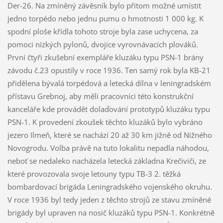
Der-26. Na zmíněný závěsník bylo přitom možné umístit
jedno torpédo nebo jednu pumu o hmotnosti 1 000 kg. K
spodní ploše křídla tohoto stroje byla zase uchycena, za
pomoci nízkých pylonů, dvojice vyrovnávacích plováků.
První čtyři zkušební exempláře kluzáku typu PSN-1 brány
závodu č.23 opustily v roce 1936. Ten samý rok byla KB-21
přidělena bývalá torpédová a letecká dílna v leningradském
přístavu Grebnoj, aby měli pracovníci této konstrukční
kanceláře kde provádět dolaďování prototypů kluzáku typu
PSN-1. K provedení zkoušek těchto kluzáků bylo vybráno
jezero Ilmeň, které se nachází 20 až 30 km jižně od Nižného
Novogrodu. Volba právě na tuto lokalitu nepadla náhodou,
neboť se nedaleko nacházela letecká základna Krečiviči, ze
které provozovala svoje letouny typu TB-3 2. těžká
bombardovací brigáda Leningradského vojenského okruhu.
V roce 1936 byl tedy jeden z těchto strojů ze stavu zmíněné
brigády byl upraven na nosič kluzáků typu PSN-1. Konkrétně