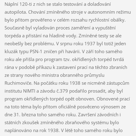
Náplní 120-ti z nich se stalo testování a dolaďování
autopilota. Chování zmíněného stroje v autonomním režimu
bylo přitom prověřeno v celém rozsahu rychlostní obálky.
Současně byl vylaďován proces zaměření a vypuštění
torpéda a přistání na hladině vody. Zmíněné testy se ale
neobešly bez problému. V srpnu roku 1937 byl totiž jeden
kluzák typu PSN-1 zničen při havárii. V září toho samého
roku ale přišla pro program tzv. okřídlených torpéd tvrdá
rána v podobě příkazu k zastavení prací na těchto zbraních
ze strany nového ministra obranného průmyslu
Ruchimoviče. Na počátku roku 1938 se nicméně zástupcům
institutu NIMTI a závodu č.379 podařilo prosadit, aby byl
program okřídlených torpéd opět obnoven. Obnovené prací
na toto téma bylo přitom oficiálně posvěceno výnosem ze
dne 31. března toho samého roku. Završení závodních i
státních zkoušek zmíněného zbraňového systému bylo
naplánováno na rok 1938. V létě toho samého roku bylo