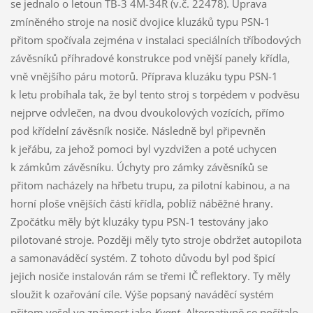
se jednalo o letoun TB-3 4M-34R (v.č. 22478). Úprava
zmíněného stroje na nosič dvojice kluzáků typu PSN-1
přitom spočívala zejména v instalaci speciálních tříbodových
závěsníků příhradové konstrukce pod vnější panely křídla,
vně vnějšího páru motorů. Příprava kluzáku typu PSN-1
k letu probíhala tak, že byl tento stroj s torpédem v podvěsu
nejprve odvlečen, na dvou dvoukolových vozících, přímo
pod křídelní závěsník nosiče. Následně byl připevněn
k jeřábu, za jehož pomoci byl vyzdvižen a poté uchycen
k zámkům závěsníku. Úchyty pro zámky závěsníků se
přitom nacházely na hřbetu trupu, za pilotní kabinou, a na
horní ploše vnějších částí křídla, poblíž náběžné hrany.
Zpočátku měly být kluzáky typu PSN-1 testovány jako
pilotované stroje. Později měly tyto stroje obdržet autopilota
a samonaváděcí systém. Z tohoto důvodu byl pod špicí
jejich nosiče instalován rám se třemi IČ reflektory. Ty měly
sloužit k ozařování cíle. Výše popsaný naváděcí systém
přitom vešel ve známost jako
Kvant
. Alternativně se počítalo