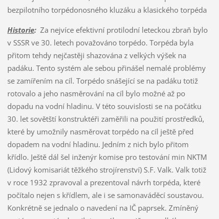
bezpilotního torpédonosného kluzáku a klasického torpéda
Historie
:
Za nejvíce efektivní protilodní leteckou zbraň bylo
v SSSR ve 30. letech považováno torpédo. Torpéda byla
přitom tehdy nejčastěji shazována z velkých výšek na
padáku. Tento systém ale sebou přinášel nemalé problémy
se zamířením na cíl. Torpédo snášející se na padáku totiž
rotovalo a jeho nasměrování na cíl bylo možné až po
dopadu na vodní hladinu. V této souvislosti se na počátku
30. let sovětští konstruktéři zaměřili na použití prostředků,
které by umožnily nasměrovat torpédo na cíl ještě před
dopadem na vodní hladinu. Jedním z nich bylo přitom
křídlo. Ještě dál šel inženýr komise pro testování min NKTM
(Lidový komisariát těžkého strojírenství) S.F. Valk. Valk totiž
v roce 1932 zpravoval a prezentoval návrh torpéda, které
počítalo nejen s křídlem, ale i se samonaváděcí soustavou.
Konkrétně se jednalo o navedení na IČ paprsek. Zmíněný