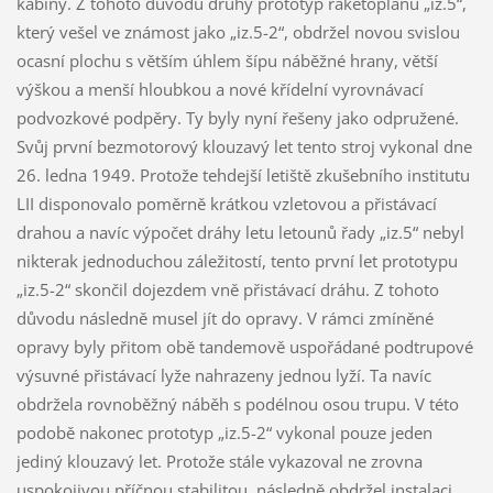
kabiny. Z tohoto důvodu druhý prototyp raketoplánu „iz.5“,
který vešel ve známost jako „iz.5-2“, obdržel novou svislou
ocasní plochu s větším úhlem šípu náběžné hrany, větší
výškou a menší hloubkou a nové křídelní vyrovnávací
podvozkové podpěry. Ty byly nyní řešeny jako odpružené.
Svůj první bezmotorový klouzavý let tento stroj vykonal dne
26. ledna 1949. Protože tehdejší letiště zkušebního institutu
LII disponovalo poměrně krátkou vzletovou a přistávací
drahou a navíc výpočet dráhy letu letounů řady „iz.5“ nebyl
nikterak jednoduchou záležitostí, tento první let prototypu
„iz.5-2“ skončil dojezdem vně přistávací dráhu. Z tohoto
důvodu následně musel jít do opravy. V rámci zmíněné
opravy byly přitom obě tandemově uspořádané podtrupové
výsuvné přistávací lyže nahrazeny jednou lyží. Ta navíc
obdržela rovnoběžný náběh s podélnou osou trupu. V této
podobě nakonec prototyp „iz.5-2“ vykonal pouze jeden
jediný klouzavý let. Protože stále vykazoval ne zrovna
uspokojivou příčnou stabilitou, následně obdržel instalaci