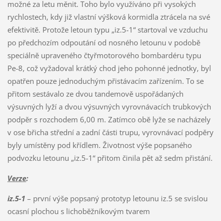
možné za letu měnit. Toho bylo využíváno při vysokých
rychlostech, kdy již vlastní výšková kormidla ztrácela na své
efektivitě. Protože letoun typu „iz.5-1“ startoval ve vzduchu
po předchozím odpoutání od nosného letounu v podobě
speciálně upraveného čtyřmotorového bombardéru typu
Pe-8, což vyžadoval krátký chod jeho pohonné jednotky, byl
opatřen pouze jednoduchým přistávacím zařízením. To se
přitom sestávalo ze dvou tandemově uspořádaných
výsuvných lyží a dvou výsuvných vyrovnávacích trubkových
podpěr s rozchodem 6,00 m. Zatímco obě lyže se nacházely
v ose břicha střední a zadní části trupu, vyrovnávací podpěry
byly umístěny pod křídlem. Životnost výše popsaného
podvozku letounu „iz.5-1“ přitom činila pět až sedm přistání.
Verze
:
iz.5-1
– první výše popsaný prototyp letounu iz.5 se svislou
ocasní plochou s lichoběžníkovým tvarem