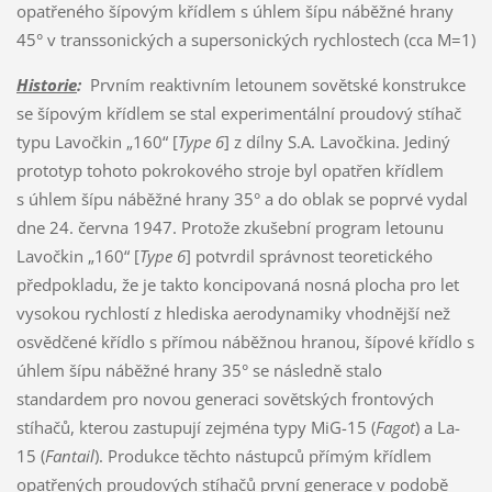
opatřeného šípovým křídlem s úhlem šípu náběžné hrany
45° v transsonických a supersonických rychlostech (cca M=1)
Historie
:
Prvním reaktivním letounem sovětské konstrukce
se šípovým křídlem se stal experimentální proudový stíhač
typu Lavočkin „160“ [
Type 6
] z dílny S.A. Lavočkina. Jediný
prototyp tohoto pokrokového stroje byl opatřen křídlem
s úhlem šípu náběžné hrany 35° a do oblak se poprvé vydal
dne 24. června 1947. Protože zkušební program letounu
Lavočkin „160“ [
Type 6
] potvrdil správnost teoretického
předpokladu, že je takto koncipovaná nosná plocha pro let
vysokou rychlostí z hlediska aerodynamiky vhodnější než
osvědčené křídlo s přímou náběžnou hranou, šípové křídlo s
úhlem šípu náběžné hrany 35° se následně stalo
standardem pro novou generaci sovětských frontových
stíhačů, kterou zastupují zejména typy MiG-15 (
Fagot
) a La-
15 (
Fantail
). Produkce těchto nástupců přímým křídlem
opatřených proudových stíhačů první generace v podobě