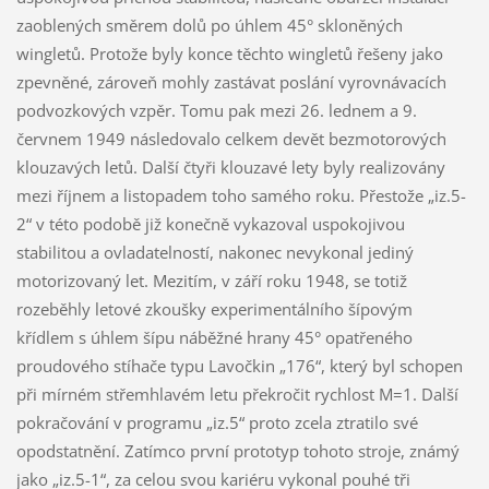
zaoblených směrem dolů po úhlem 45° skloněných
wingletů. Protože byly konce těchto wingletů řešeny jako
zpevněné, zároveň mohly zastávat poslání vyrovnávacích
podvozkových vzpěr. Tomu pak mezi 26. lednem a 9.
červnem 1949 následovalo celkem devět bezmotorových
klouzavých letů. Další čtyři klouzavé lety byly realizovány
mezi říjnem a listopadem toho samého roku. Přestože „iz.5-
2“ v této podobě již konečně vykazoval uspokojivou
stabilitou a ovladatelností, nakonec nevykonal jediný
motorizovaný let. Mezitím, v září roku 1948, se totiž
rozeběhly letové zkoušky experimentálního šípovým
křídlem s úhlem šípu náběžné hrany 45° opatřeného
proudového stíhače typu Lavočkin „176“, který byl schopen
při mírném střemhlavém letu překročit rychlost M=1. Další
pokračování v programu „iz.5“ proto zcela ztratilo své
opodstatnění. Zatímco první prototyp tohoto stroje, známý
jako „iz.5-1“, za celou svou kariéru vykonal pouhé tři