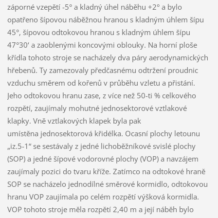
záporné vzepětí -5° a kladný úhel náběhu +2° a bylo
opatřeno šípovou náběžnou hranou s kladným úhlem šípu
45°, šípovou odtokovou hranou s kladným úhlem šípu
47°30‘ a zaoblenými koncovými oblouky. Na horní ploše
křídla tohoto stroje se nacházely dva páry aerodynamických
hřebenů. Ty zamezovaly předčasnému odtržení proudnic
vzduchu směrem od kořenů v průběhu vzletu a přistání.
Jeho odtokovou hranu zase, z více než 50-ti % celkového
rozpětí, zaujímaly mohutné jednosektorové vztlakové
klapky. Vně vztlakových klapek byla pak
umístěna jednosektorová křidélka. Ocasní plochy letounu
„iz.5-1“ se sestávaly z jedné lichoběžníkové svislé plochy
(SOP) a jedné šípové vodorovné plochy (VOP) a navzájem
zaujímaly pozici do tvaru kříže. Zatímco na odtokové hraně
SOP se nacházelo jednodílné směrové kormidlo, odtokovou
hranu VOP zaujímala po celém rozpětí výšková kormidla.
VOP tohoto stroje měla rozpětí 2,40 m a její náběh bylo