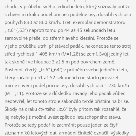
chodu, v průběhu svého jediného letu, který sužovaly potíže
s chvěním draku podél příčné i podélné osy, dosáhl rychlosti
pouhých 830 až 860 km/h. Třetí exemplář demonstrátoru
„iz.6“ („63“) naproti tomu po 44 až 45 sekundách letu
samovolně přešel do střemhlavého klesání. Protože se
v jeho průběhu utrhl přistávací padák, nakonec se tento stroj
střetl rychlostí 1 405 km/h (M=1,28) se zemí. Svůj jediný let
tak skončil ve hloubce 3 až 5 m pod povrchem země.
Poslední, čtvrtý, „iz.6“ („64“) v průběhu svého jediného letu,
který začalo po 51 až 52 sekundách od startu provázet
mírné chvění podél příčné osy, dosáhl rychlosti 1 230 km/h
(M=1,11). Protože se v důsledku závady jeho padák vůbec
neotevřel, let tohoto stroje zakončilo tvrdé přistání na břiše.
Škody na draku čtvrtého „iz.6“ byly přitom tak rozsáhlé, že
jej nebylo již možné uvést zpět do letuschopného stavu.
Protože se tedy podařilo zachránit pouze jeden ze čtyř
záznamníků letových dat, armádní činitelé označili výsledky