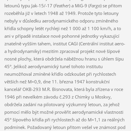
letounů typu Jak-15/-17 (
Feather
) a MiG-9 (
Fargo
) se přitom
rozeběhla již v letech 1948 až 1949. Protože tyto letouny
nebyly v důsledku aerodynamického odporu zmíněného
křídla schopny letět rychleji než 1 000 až 1 100 km/h, a to
ani v případě instalace nové pohonné jednotky vykazující
znatelně vyšším tahem, institut CAGI (Centrální institut aero-
a hydrodynamiky) mezitím zpracoval projekt nové šípové
nosné plochy, která obdržela náběžnou hranu s úhlem šípu
45°. Jelikož aerodynamický tunel tohoto institutu
neumožňoval zmíněné křídlo odzkoušet při rychlostech
větších než M=0,9, dne 11. března 1947 konstrukční
kancelář OKB-293 M.R. Bisnovata, která byla zřízena v roce
1946 při nevelkém závodu č.293 z Chimky u Moskvy,
obdržela zadání na pilotovaný výzkumný letoun, za jehož
pomocí mělo být možné prověřit aerodynamické vlastnosti
45° šípového křídla při rychlostech až do M=1,1 za reálných
podmínek. Požadovaný letoun přitom vešel ve známost pod