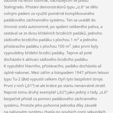
bázoval na letišti Gumrak, nacházejícím se poblíž
Stalingradu. Přistání demonstrátorů typu „iz.6“ se dělo
volným pádem za využití poměrně komplikovaného
padákového záchranného systému. Ten se uváděl do
činnosti zcela autonomně, po spálení veškerého paliva, a
sestával se ze dvou křídelních brzdících padáků, jednoho
2
záďového brzdícího padáku s plochou 1 m
a jednoho
2
přistávacího padáku s plochou 100 m
. Jako první byly
vypouštěny křídelní brzdící padáky. Teprve až poté
docházelo k aktivaci záďového brzdícího padáku.
K vypuštění hlavního, přistávacího, padáku docházela až
úplně nakonec. Mezi zářím a listopadem 1947 přitom letoun
typu Tu-2 (
Bat
) vypustil celkem čtyři tyto bezpilotní stroje.
První z nich („61“) se ale krátce po startu nenávratně ztratil.
Naproti tomu druhý exemplář („62“) jako jediný z řady „iz.6“
bezpečně přistál za pomoci padákového záchranného
systému. Protože jeho pohonná jednotka díky závadě
na palivovém systému zhasla po pouhých osmi sekundách