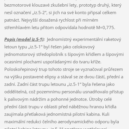
bezmotorové klouzavé zkušební lety, prototyp druhý, který
nesl označení „iz.5-2“, si jich na své konto připsal celkem
patnáct. Nejvyšší dosažená rychlost při mírném
střemhlavém letu přitom odpovídala hodnotě M=0,775.
Popis (model iz.5-1)
:
Jednomístný experimentální raketový
letoun typu „iz.5-1“ byl řešen jako celokovový
jednomotorový středoplošník s šípovým křídlem a šípovými
ocasními plochami uspořádanými do tvaru kříže.
Poloskořepinový trup tohoto stroje se vyznačoval průřezem
na výšku postavené elipsy a stával se ze dvou částí, přední a
zadní. Zadní část trupu letounu „iz.5-1“ byla řešena jako
oddělitelná, což pozemnímu personálu usnadňovalo přístup
k palivovým nádržím a pohonné jednotce. Útroby celé
přední části trupu v oblasti před náběžnou hranou křídla
zaujímala přetlaková jednomístná pilotní kabina. Kuli
maximální redukci čelního aerodynamického odporu byla
pilotní kabina letounu „iz.5-1“ opatřena vystřelovací