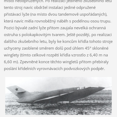
místo neodpružených. Po realizaci jediného zkušebního letu
tento stroj navíc obdržel instalaci jediné odpružené
přistávací lyže (na místo dvou tandemově uspořádaných),
která navíc měla rovnoběžný náběh s podélnou osou trupu.
Pozici bývalé zadní lyže přitom zaujala nevelká ochranná
ostruha s polokapkovitým tvarem. Ještě později, po realizaci
dalšího zkušebního letu, byly ke koncům křídla tohoto stroje
uchyceny zaoblené směrem dolů pod úhlem 45° skloněné
winglety (tímto celkové rozpětí křídla vzrostlo z 6,40 m na
6,60 m). Zpevněné konce těchto wingletů přitom přebíraly
poslání křídelních vyrovnávacích podvozkových podpěr.