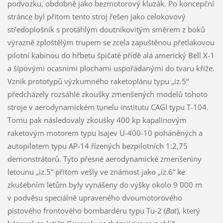
podvozku, obdobně jako bezmotorový kluzák. Po koncepční
stránce byl přitom tento stroj řešen jako celokovový
středoplošník s protáhlým doutníkovitým směrem z boků
výrazně zploštělým trupem se zcela zapuštěnou přetlakovou
pilotní kabinou do hřbetu špičaté přídě alá americký Bell X-1
a šípovými ocasními plochami uspořádanými do tvaru kříže.
Vznik prototypů výzkumného raketoplánu typu „iz.5“
předcházely rozsáhlé zkoušky zmenšených modelů tohoto
stroje v aerodynamickém tunelu institutu CAGI typu T-104.
Tomu pak následovaly zkoušky 400 kp kapalinovým
raketovým motorem typu Isajev U-400-10 poháněných a
autopilotem typu AP-14 řízených bezpilotních 1:2,75
demonstrátorů. Tyto přesné aerodynamické zmenšeniny
letounu „iz.5“ přitom vešly ve známost jako „iz.6“ ke
zkušebním letům byly vynášeny do výšky okolo 9 000 m
v podvěsu speciálně upraveného dvoumotorového
pístového frontového bombardéru typu Tu-2 (
Bat
), který