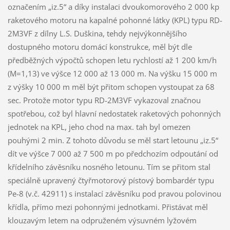
označením „iz.5“ a díky instalaci dvoukomorového 2 000 kp
raketového motoru na kapalné pohonné látky (KPL) typu RD-
2M3VF z dílny L.S. Duškina, tehdy nejvýkonnějšího
dostupného motoru domácí konstrukce, měl být dle
předběžných výpočtů schopen letu rychlostí až 1 200 km/h
(M=1,13) ve výšce 12 000 až 13 000 m. Na výšku 15 000 m
z výšky 10 000 m měl být přitom schopen vystoupat za 68
sec. Protože motor typu RD-2M3VF vykazoval značnou
spotřebou, což byl hlavní nedostatek raketových pohonných
jednotek na KPL, jeho chod na max. tah byl omezen
pouhými 2 min. Z tohoto důvodu se měl start letounu „iz.5“
dít ve výšce 7 000 až 7 500 m po předchozím odpoutání od
křídelního závěsníku nosného letounu. Tím se přitom stal
speciálně upravený čtyřmotorový pístový bombardér typu
Pe-8 (v.č. 42911) s instalací závěsníku pod pravou polovinou
křídla, přímo mezi pohonnými jednotkami. Přistávat měl
klouzavým letem na odpruženém výsuvném lyžovém