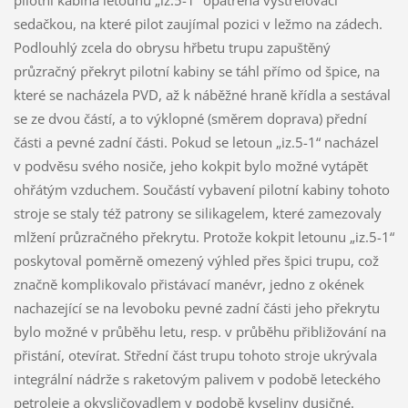
sedačkou, na které pilot zaujímal pozici v ležmo na zádech.
Podlouhlý zcela do obrysu hřbetu trupu zapuštěný
průzračný překryt pilotní kabiny se táhl přímo od špice, na
které se nacházela PVD, až k náběžné hraně křídla a sestával
se ze dvou částí, a to výklopné (směrem doprava) přední
části a pevné zadní části. Pokud se letoun „iz.5-1“ nacházel
v podvěsu svého nosiče, jeho kokpit bylo možné vytápět
ohřátým vzduchem. Součástí vybavení pilotní kabiny tohoto
stroje se staly též patrony se silikagelem, které zamezovaly
mlžení průzračného překrytu. Protože kokpit letounu „iz.5-1“
poskytoval poměrně omezený výhled přes špici trupu, což
značně komplikovalo přistávací manévr, jedno z okének
nachazející se na levoboku pevné zadní části jeho překrytu
bylo možné v průběhu letu, resp. v průběhu přibližování na
přistání, otevírat. Střední část trupu tohoto stroje ukrývala
integrální nádrže s raketovým palivem v podobě leteckého
petroleje a okysličovadlem v podobě kyseliny dusičné.