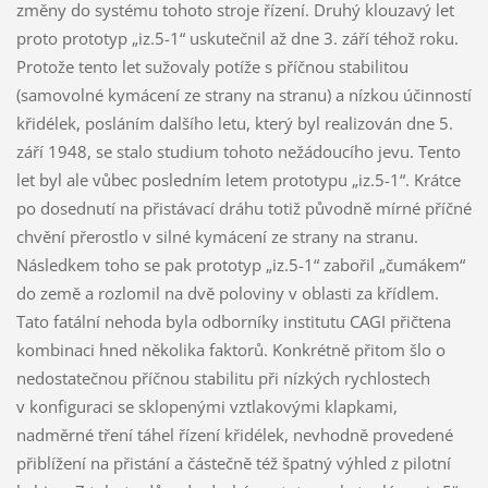
změny do systému tohoto stroje řízení. Druhý klouzavý let
proto prototyp „iz.5-1“ uskutečnil až dne 3. září téhož roku.
Protože tento let sužovaly potíže s příčnou stabilitou
(samovolné kymácení ze strany na stranu) a nízkou účinností
křidélek, posláním dalšího letu, který byl realizován dne 5.
září 1948, se stalo studium tohoto nežádoucího jevu. Tento
let byl ale vůbec posledním letem prototypu „iz.5-1“. Krátce
po dosednutí na přistávací dráhu totiž původně mírné příčné
chvění přerostlo v silné kymácení ze strany na stranu.
Následkem toho se pak prototyp „iz.5-1“ zabořil „čumákem“
do země a rozlomil na dvě poloviny v oblasti za křídlem.
Tato fatální nehoda byla odborníky institutu CAGI přičtena
kombinaci hned několika faktorů. Konkrétně přitom šlo o
nedostatečnou příčnou stabilitu při nízkých rychlostech
v konfiguraci se sklopenými vztlakovými klapkami,
nadměrné tření táhel řízení křidélek, nevhodně provedené
přiblížení na přistání a částečně též špatný výhled z pilotní