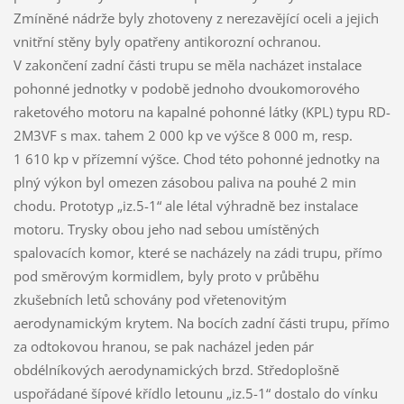
Zmíněné nádrže byly zhotoveny z nerezavějící oceli a jejich
vnitřní stěny byly opatřeny antikorozní ochranou.
V zakončení zadní části trupu se měla nacházet instalace
pohonné jednotky v podobě jednoho dvoukomorového
raketového motoru na kapalné pohonné látky (KPL) typu RD-
2M3VF s max. tahem 2 000 kp ve výšce 8 000 m, resp.
1 610 kp v přízemní výšce. Chod této pohonné jednotky na
plný výkon byl omezen zásobou paliva na pouhé 2 min
chodu. Prototyp „iz.5-1“ ale létal výhradně bez instalace
motoru. Trysky obou jeho nad sebou umístěných
spalovacích komor, které se nacházely na zádi trupu, přímo
pod směrovým kormidlem, byly proto v průběhu
zkušebních letů schovány pod vřetenovitým
aerodynamickým krytem. Na bocích zadní části trupu, přímo
za odtokovou hranou, se pak nacházel jeden pár
obdélníkových aerodynamických brzd. Středoplošně
uspořádané šípové křídlo letounu „iz.5-1“ dostalo do vínku