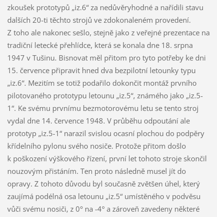
zkoušek prototypů „iz.6“ za nedůvěryhodné a nařídili stavu
dalších 20-ti těchto strojů ve zdokonaleném provedení.
Z toho ale nakonec sešlo, stejně jako z veřejné prezentace na
tradiční letecké přehlídce, která se konala dne 18. srpna
1947 v Tušinu. Bisnovat měl přitom pro tyto potřeby ke dni
15. července připravit hned dva bezpilotní letounky typu
„iz.6“. Mezitím se totiž podařilo dokončit montáž prvního
pilotovaného prototypu letounu „iz.5“, známého jako „iz.5-
1“. Ke svému prvnímu bezmotorovému letu se tento stroj
vydal dne 14. července 1948. V průběhu odpoutání ale
prototyp „iz.5-1“ narazil svislou ocasní plochou do podpěry
křídelního pylonu svého nosiče. Protože přitom došlo
k poškození výškového řízení, první let tohoto stroje skončil
nouzovým přistáním. Ten proto následně musel jít do
opravy. Z tohoto důvodu byl současně zvětšen úhel, který
zaujímá podélná osa letounu „iz.5“ umístěného v podvěsu
vůči svému nosiči, z 0° na -4° a zároveň zavedeny některé