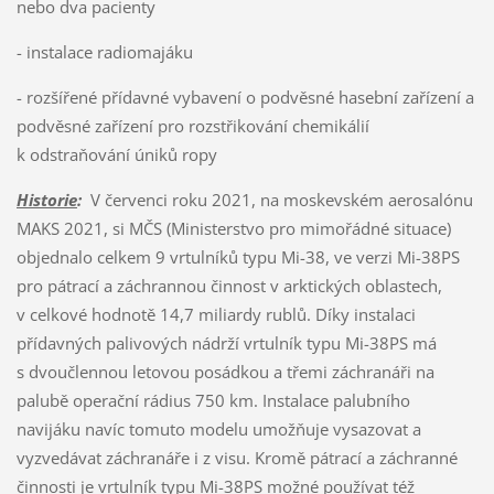
nebo dva pacienty
- instalace radiomajáku
- rozšířené přídavné vybavení o podvěsné hasební zařízení a
podvěsné zařízení pro rozstřikování chemikálií
k odstraňování úniků ropy
Historie
:
V červenci roku 2021, na moskevském aerosalónu
MAKS 2021, si MČS (Ministerstvo pro mimořádné situace)
objednalo celkem 9 vrtulníků typu Mi-38, ve verzi Mi-38PS
pro pátrací a záchrannou činnost v arktických oblastech,
v celkové hodnotě 14,7 miliardy rublů. Díky instalaci
přídavných palivových nádrží vrtulník typu Mi-38PS má
s dvoučlennou letovou posádkou a třemi záchranáři na
palubě operační rádius 750 km. Instalace palubního
navijáku navíc tomuto modelu umožňuje vysazovat a
vyzvedávat záchranáře i z visu. Kromě pátrací a záchranné
činnosti je vrtulník typu Mi-38PS možné používat též