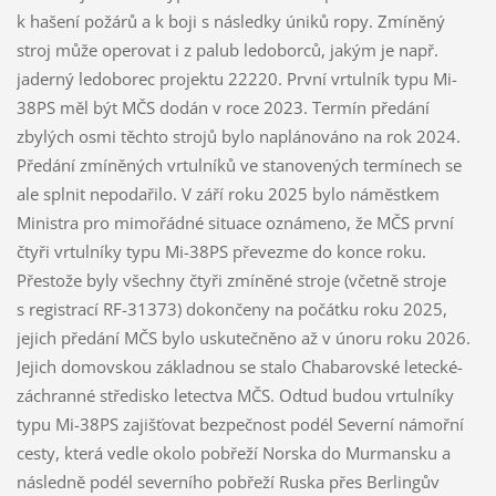
k hašení požárů a k boji s následky úniků ropy. Zmíněný
stroj může operovat i z palub ledoborců, jakým je např.
jaderný ledoborec projektu 22220. První vrtulník typu Mi-
38PS měl být MČS dodán v roce 2023. Termín předání
zbylých osmi těchto strojů bylo naplánováno na rok 2024.
Předání zmíněných vrtulníků ve stanovených termínech se
ale splnit nepodařilo. V září roku 2025 bylo náměstkem
Ministra pro mimořádné situace oznámeno, že MČS první
čtyři vrtulníky typu Mi-38PS převezme do konce roku.
Přestože byly všechny čtyři zmíněné stroje (včetně stroje
s registrací RF-31373) dokončeny na počátku roku 2025,
jejich předání MČS bylo uskutečněno až v únoru roku 2026.
Jejich domovskou základnou se stalo Chabarovské letecké-
záchranné středisko letectva MČS. Odtud budou vrtulníky
typu Mi-38PS zajišťovat bezpečnost podél Severní námořní
cesty, která vedle okolo pobřeží Norska do Murmansku a
následně podél severního pobřeží Ruska přes Berlingův