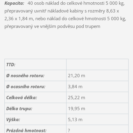
Kapacita:
40 osob náklad do celkové hmotnosti 5 000 kg,
přepravovaný uvnitř nákladové kabiny s rozměry 8,63 x
2,36 x 1,84 m, nebo náklad do celkové hmotnosti 5 000 kg,
přepravovaný ve vnějším podvěsu pod trupem
TTD:
Ø nosného rotoru:
21,20 m
Ø ocasního rotoru:
3,84 m
Celková délka:
25,22 m
Délka trupu:
19,95 m
Výška:
5,13 m
Prázdná hmotnost:
?