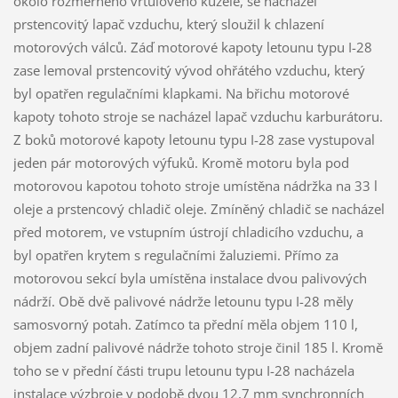
okolo rozměrného vrtulového kužele, se nacházel
prstencovitý lapač vzduchu, který sloužil k chlazení
motorových válců. Záď motorové kapoty letounu typu I-28
zase lemoval prstencovitý vývod ohřátého vzduchu, který
byl opatřen regulačními klapkami. Na břichu motorové
kapoty tohoto stroje se nacházel lapač vzduchu karburátoru.
Z boků motorové kapoty letounu typu I-28 zase vystupoval
jeden pár motorových výfuků. Kromě motoru byla pod
motorovou kapotou tohoto stroje umístěna nádržka na 33 l
oleje a prstencový chladič oleje. Zmíněný chladič se nacházel
před motorem, ve vstupním ústrojí chladicího vzduchu, a
byl opatřen krytem s regulačními žaluziemi. Přímo za
motorovou sekcí byla umístěna instalace dvou palivových
nádrží. Obě dvě palivové nádrže letounu typu I-28 měly
samosvorný potah. Zatímco ta přední měla objem 110 l,
objem zadní palivové nádrže tohoto stroje činil 185 l. Kromě
toho se v přední části trupu letounu typu I-28 nacházela
instalace výzbroje v podobě dvou 12,7 mm synchronních