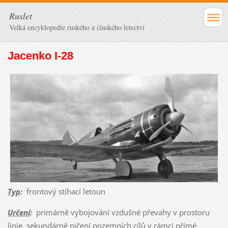
Ruslet
Velká encyklopedie ruského a čínského letectví
Jacenko I-28
Typ
:
frontový stíhací letoun
Určení
:
primárně vybojování vzdušné převahy v prostoru
linie, sekundárně ničení pozemních cílů v rámci přímé