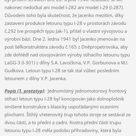
Popis (1. prototyp)
:
Jednomístný jednomotorový frontový
stíhací letoun typu I-28 byl koncipován jako dolnoplošník
smíšené konstrukce s klasicky uspořádanými ocasními
plochami. Štíhlý vřetenovitý trup tohoto stroje se sestával ze
dvou částí, a to přední a zadní. Kostra přední části trupu
letounu typu I-28 měla podobu příhradoviny, která byla