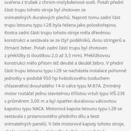
svařena z trubek z chrom-molybdenové oceli. Potah přední
části trupu tohoto stroje byl zhotoven ze
snímatelných duralových plechů. Naproti tomu zadní část
trupu letounu typu I-28 byla řešena jako poloskořepina.
Kostra zadní části trupu tohoto stroje měla dřevěnou
konstrukci a sestávala se ze čtyř podélníků, dvou stringerů a
čtrnácti žeber. Potah zadní části trupu byl zhotoven
z překližky (s tloušťkou 2,0 až 3,5 mm). Překližkovou
konstrukci mělo přitom též deváté a desáté žebro. V přední
části trupu letounu typu I-28 se nacházela instalace pohonné
jednotky v podobě 950 hp hvězdicového (vzduchem
chlazeného) dvouřadého 14-ti válce typu M-87A. Zmíněný
motor roztáčel jednu stavitelnou třílistou vrtuli typu VIŠ-23E
s průměrem 3,00 m a byl opatřen duralovou válcovitou
kapotou typu NACA. Motorová kapota letounu typu I-28 se
sestávala z prstencovitého předního dílu a šesti
snímatelných panelů. V čele motorové kapoty tohoto stroje,