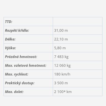
TTD:
Rozpětí křídla:
31,00 m
Délka:
22,10 m
Výška:
5,80 m
Prázdná hmotnost:
7 483 kg
Max. vzletová hmotnost:
12 060 kg
Max. rychlost:
180 km/h
Praktický dostup:
3 500 m
Max. dolet:
2 100* km