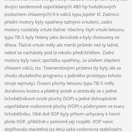
dvojici tandemově uspořádaných 480 hp hvězdicových
(vzduchem chlazených) 9-ti válců typu
Jupiter VI
. Zatímco
přední motory byly opatřeny tažnými vrtulemi, zadní
motory roztáčely vrtule tlačné. Všechny čtyři vrtule letounu
typu TB-5 byly řešeny jako dvoulisté a byly zhotoveny ze
dřeva. Tlačné vrtule měly ale menší průměr než ty tažné,
neboť se nacházely pod (a nikoliv před) křídlem. Zadní
motory byly navíc zpočátku opatřeny, za účelem zlepšení
chlazení válců, tzv. Townendovými prstenci (ty byly ale za
chodu zkušebního programu z jediného prototypu tohoto
stroje sejmuty). Ocasní plochy letounu typu TB-5 měly
duralovou kostru a plátěný potah a sestávaly se z jedné
lichoběžníkové svislé plochy (SOP) a jedné dolnoplošně
uspořádané vodorovné plochy (VOP) s půdorysem ve tvaru
lichoběžníku. Obě dvě SOP byly přitom uchyceny k horní
ploše VOP, přibližně v polovině její rozpětí. VOP navíc
doplňovala stavitelná (za letu) úzká vodorovná stabilizační