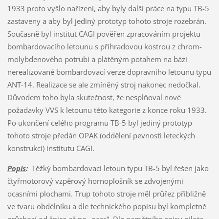
1933 proto vyšlo nařízení, aby byly další práce na typu TB-5
zastaveny a aby byl jediný prototyp tohoto stroje rozebrán.
Současně byl institut CAGI pověřen zpracováním projektu
bombardovacího letounu s příhradovou kostrou z chrom-
molybdenového potrubí a plátěným potahem na bázi
nerealizované bombardovací verze dopravního letounu typu
ANT-14. Realizace se ale zmíněný stroj nakonec nedočkal.
Důvodem toho byla skutečnost, že nesplňoval nové
požadavky VVS k letounu této kategorie z konce roku 1933.
Po ukončení celého programu TB-5 byl jediný prototyp
tohoto stroje předán OPAK (oddělení pevnosti leteckých
konstrukcí) institutu CAGI.
Popis
:
Těžký bombardovací letoun typu TB-5 byl řešen jako
čtyřmotorový vzpěrový hornoplošník se zdvojenými
ocasními plochami. Trup tohoto stroje měl průřez přibližně
ve tvaru obdélníku a dle technického popisu byl kompletně