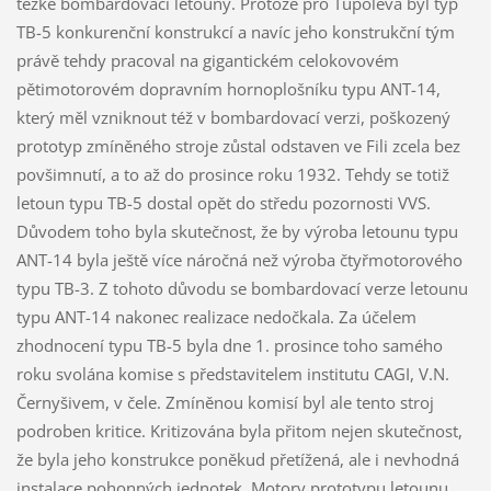
těžké bombardovací letouny. Protože pro Tupoleva byl typ
TB-5 konkurenční konstrukcí a navíc jeho konstrukční tým
právě tehdy pracoval na gigantickém celokovovém
pětimotorovém dopravním hornoplošníku typu ANT-14,
který měl vzniknout též v bombardovací verzi, poškozený
prototyp zmíněného stroje zůstal odstaven ve Fili zcela bez
povšimnutí, a to až do prosince roku 1932. Tehdy se totiž
letoun typu TB-5 dostal opět do středu pozornosti VVS.
Důvodem toho byla skutečnost, že by výroba letounu typu
ANT-14 byla ještě více náročná než výroba čtyřmotorového
typu TB-3. Z tohoto důvodu se bombardovací verze letounu
typu ANT-14 nakonec realizace nedočkala. Za účelem
zhodnocení typu TB-5 byla dne 1. prosince toho samého
roku svolána komise s představitelem institutu CAGI, V.N.
Černyšivem, v čele. Zmíněnou komisí byl ale tento stroj
podroben kritice. Kritizována byla přitom nejen skutečnost,
že byla jeho konstrukce poněkud přetížená, ale i nevhodná
instalace pohonných jednotek. Motory prototypu letounu