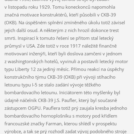
v listopadu roku 1929. Tomu koneckonců napomohla
značná motivace konstruktérů, kteří působili v CKB-39
(OKB). Na úspěšném splnění zmíněného úkolu totiž závisel
jejich další osud. A některým z nich hrozil dokonce trest
smrti. Inspirací k tomuto řešení se přitom stal letecký
průmysl v USA. Zde totiž v roce 1917 náležitě finančně
motivovaní inženýři, kteří byli doslova zamčeni v jednom
z washingtonských hotelů, vyvinuli a postavili letecký motor
typu Liberty 12 za jediný měsíc. Přímou reakcí na úspěchy
konstrukčního týmu CKB-39 (OKB) při vývoji stíhacího
letounu typu I-5 se stalo zadání vývoje těžkého
bombardovacího letounu. Iniciátorem této myšlenky byl
údajně náčelník CKB-39 J.S. Paufler, který byl současně
zástupcem OGPU. Pauflera totiž prý zaujala kresba jednoho
bombardovacího hornoplošníku s motory pod křídlem
francouzské značky Farman, kterou shlédl v prospektu
výrobce, a tak se prý rozhodl zadat vývoj podobného stroje