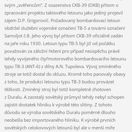
svým „svěřencům“. Z osazenstva CKB-39 (OKB) přitom o
zpracování projektu taktového letounu jako jediný projevil
zájem D.P. Grigorovič. Požadovaný bombardovací letoun
obdržel služební vojenské označení TB-5 a tovární označení
Samoljot č.8. Jeho vývoj byl přitom CKB-39 oficiálně zadán
na jaře roku 1930. Letoun typu TB-5 byl již od počátku
považován za záložní řešení pro případ neúspěchu právě
tehdy vyvíjeného čtyřmotorového bombardovacího letounu
typu TB-3 (ANT-6) z dílny A.N. Tupoleva. Vývoj zmíněného
stroje se totiž dostal do skluzu. Kromě toho panovaly obavy
z toho, že produkci letounu typu TB-3 budou provázet
těžkosti. Zmíněný stroj byl totiž kompletně zhotoven
z Duralu. A zaostalý sovětský průmysl tehdy nebyl schopen
zajistit dostatek hliníku k výrobě této slitiny. Z tohoto
důvodu se výroba sovětského Duralu poměrně dlouho
neobešla bez importovaného hliníku. K výrobě prvních
sovětských celokovových letounů byl ale v menší míře