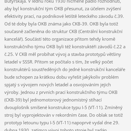
Butyrskaja. V lednu roku 1930 nicméně padlo rozhodnutí,
aby byl konstrukční tým OKB přesunut, za účelem zvýšení
efektivity prací, na podnikové letiště leteckého závodu č.39.
Od té doby byla OKB známa jako CKB-39. OKB byla totiž
současně začleněna do struktur CKB (Centrální konstrukční
kancelář). Součástí této organizace přitom tehdy kromě
konstrukčního týmu OKB byli též konstruktéři závodů č.22 a
č.25. V CKB měl probíhat vývoj a stavba prototypů většiny
letadel v SSSR. Přitom se počítalo s tím, že velký počet
konstruktérů soustředěných do jedné konstrukční kanceláře
bude schopen za krátkou dobu vyřešit jakýkoliv problém
spjatý s vývojem nových letadel a osvojováním jejich
výroby. Jednou z prvních prací konstrukčního týmu OKB
(CKB-39) byl jednomotorový jednomístný stíhací
dvouplošník smíšené konstrukce typu I-5 (VT-11). Zmíněný
stroj byl vyprojektován v rekordním čase. Do oblak se totiž
prototyp letounu typu I-5 (VT-11) napoprvé vydal dne 29.
dubna 1930, zatímco vývoj tohoto stroje byl zadán