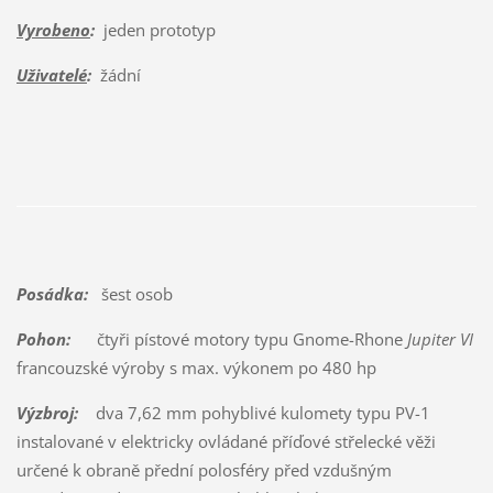
Vyrobeno
:
jeden prototyp
Uživatelé
:
žádní
Posádka:
šest osob
Pohon:
čtyři pístové motory typu Gnome-Rhone
Jupiter VI
francouzské výroby s max. výkonem po 480 hp
Výzbroj:
dva 7,62 mm pohyblivé kulomety typu PV-1
instalované v elektricky ovládané příďové střelecké věži
určené k obraně přední polosféry před vzdušným