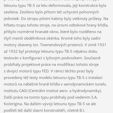
letounu typu TB-5 za letu deformovala, její konstrukce byla
zesílena. Zesíleno bylo přitom též uchycení pohonných
jednotek. Do stropu pilotní kabiny byly vetknuty průlezy. Na
hřbetu trupu tohoto stroje, na úrovni odtokové hrany křídla,
přibylo rozměrné hranaté okno, které bylo rozděleno na
čtyři menší obdélníková okénka. Kromě toho byly zadní
motory zbaveny tzv. Townendových prstenců. V zimě 1931
až 1932 byl prototyp letounu typu TB-5 nějakou dobu
testován v konfiguraci s lyžovým podvozkem. Současně
probíhaly projektové práce na modifikaci tohoto stroje
s dvojicí motorů typu FED. V rámci těchto prací byly
provedeny též testy modelu letounu typu TB-5 s instalací
motorů na náběžné hraně křídla v aerodynamickém tunelu
institutu CAGI (Centrální institut aero- a hydrodynamiky).
Další práce na tomto typu probíhaly pod vedením S.A.
Kočerigina. Na dalším vývoji letounu typu TB-5 se ale
podíleli též další slavní konstruktéři, včetně B.I.