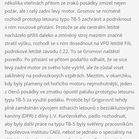
několika vteřinách přitom ze zraků posádky zmizel nejen
požár, ale i celý zadní levý motor. Gromov se nicméně
rozhodl prototyp letounu typu TB-5 zachránit a podniknout
s ním nouzové přistání. Protože se ale centrální letiště
nacházelo příliš daleko a zmíněný stroj mezitím značně
ztratil výšku, rozhodl se s ním dosednout na VPD letiště Fili,
podnikové letiště závodu č.22. To se Gromovi naštěstí
povedlo. Po přistání se přitom podařilo odhalit, že se sice
levý zadní motor ze svého lože vytrhl, ale že zůstal viset
zaklíněný na podvozkových vzpěrách. Mezitím, v okamžiku,
kdy byly plameny od hořícího motoru nejmohutnější, jeden
z členů posádky ve zmatku opustil palubu prototypu letounu
typu TB-5 za využití padáku. Protože byl Grigorovič tehdy
plně zaměstnán vývojem stíhacích letounů s bezzákluzovými
kanóny (DPR) z dílny L.V. Kurčevského, padlo rozhodnutí,
aby byly další práce na typu TB-5 byly svěřeny pracovníkům
Tupolevova institutu CAGI, neboť se jednalo o specialisty na