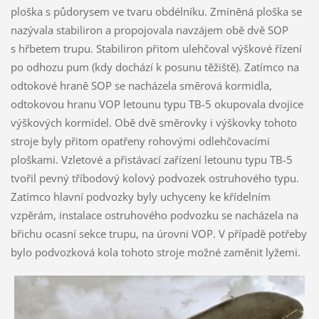
ploška s půdorysem ve tvaru obdélníku. Zmíněná ploška se
nazývala stabiliron a propojovala navzájem obě dvě SOP
s hřbetem trupu. Stabiliron přitom ulehčoval výškové řízení
po odhozu pum (kdy dochází k posunu těžiště). Zatímco na
odtokové hraně SOP se nacházela směrová kormidla,
odtokovou hranu VOP letounu typu TB-5 okupovala dvojice
výškových kormidel. Obě dvě směrovky i výškovky tohoto
stroje byly přitom opatřeny rohovými odlehčovacími
ploškami. Vzletové a přistávací zařízení letounu typu TB-5
tvořil pevný tříbodový kolový podvozek ostruhového typu.
Zatímco hlavní podvozky byly uchyceny ke křídelním
vzpěrám, instalace ostruhového podvozku se nacházela na
břichu ocasní sekce trupu, na úrovni VOP. V případě potřeby
bylo podvozková kola tohoto stroje možné zaměnit lyžemi.