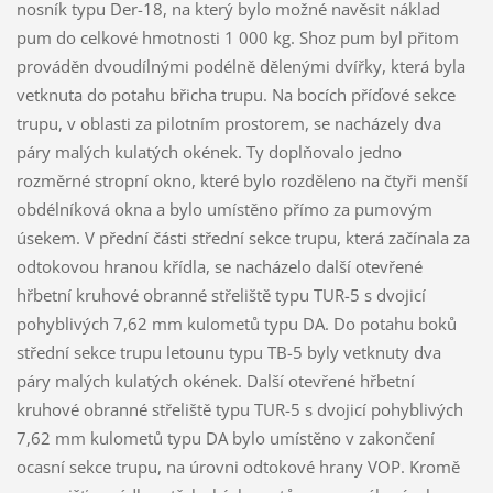
nosník typu Der-18, na který bylo možné navěsit náklad
pum do celkové hmotnosti 1 000 kg. Shoz pum byl přitom
prováděn dvoudílnými podélně dělenými dvířky, která byla
vetknuta do potahu břicha trupu. Na bocích příďové sekce
trupu, v oblasti za pilotním prostorem, se nacházely dva
páry malých kulatých okének. Ty doplňovalo jedno
rozměrné stropní okno, které bylo rozděleno na čtyři menší
obdélníková okna a bylo umístěno přímo za pumovým
úsekem. V přední části střední sekce trupu, která začínala za
odtokovou hranou křídla, se nacházelo další otevřené
hřbetní kruhové obranné střeliště typu TUR-5 s dvojicí
pohyblivých 7,62 mm kulometů typu DA. Do potahu boků
střední sekce trupu letounu typu TB-5 byly vetknuty dva
páry malých kulatých okének. Další otevřené hřbetní
kruhové obranné střeliště typu TUR-5 s dvojicí pohyblivých
7,62 mm kulometů typu DA bylo umístěno v zakončení
ocasní sekce trupu, na úrovni odtokové hrany VOP. Kromě