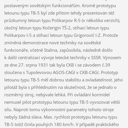
postaveným sovětským funkcionářům. Kromě prototypu
letounu typu TB-5 byl zde přitom tehdy prezentován též
průzkumný letoun typu Polikarpov R-5 (v několika verzích),
útočný letoun typu Kočerigin TŠ-2, stíhací letoun typu
Polikarpov I-5 a stíhací letoun typu Grigorovič I-Z. Protože
zmíněná demonstrace nové techniky na sovětské
funkcionáře, včetně Stalina, zapůsobila, následně došlo
k další centralizaci vývoje letecké techniky v SSSR. Výnosem
ze dne 27. srpna 1931 tak byla CKB i se závodem č.39
sloučena s Tupolevovou AGOS-CAGI v CKB-CAGI. Prototyp
letounu typu TB-5 měl dobrou stabilitu a ovladatelnost. Jeho
pilotáž byla s přihlédnutím na skutečnost, že se jednalo o
rozměrný stroj, nebývale lehká. Při ovládání kormidel
nemusel pilot prototypu letounu typu TB-5 vyvozovat větší
sílu. Naproti tomu výkonnostní parametry tohoto stroje
nebyly žádná sláva. Max. rychlost prototypu letounu typu
TB-5 totiž činila pouhých 180 km/h. V případě praktického