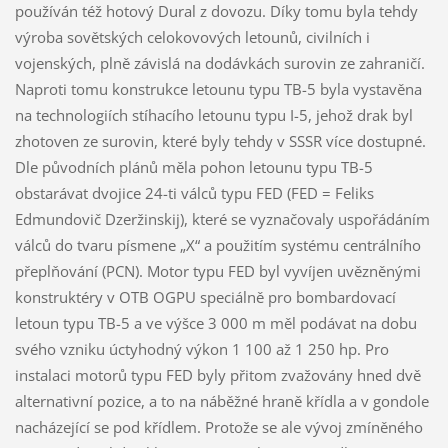
používán též hotový Dural z dovozu. Díky tomu byla tehdy
výroba sovětských celokovových letounů, civilních i
vojenských, plně závislá na dodávkách surovin ze zahraničí.
Naproti tomu konstrukce letounu typu TB-5 byla vystavěna
na technologiích stíhacího letounu typu I-5, jehož drak byl
zhotoven ze surovin, které byly tehdy v SSSR více dostupné.
Dle původních plánů měla pohon letounu typu TB-5
obstarávat dvojice 24-ti válců typu FED (FED = Feliks
Edmundovič Dzeržinskij), které se vyznačovaly uspořádáním
válců do tvaru písmene „X“ a použitím systému centrálního
přeplňování (PCN). Motor typu FED byl vyvíjen uvězněnými
konstruktéry v OTB OGPU speciálně pro bombardovací
letoun typu TB-5 a ve výšce 3 000 m měl podávat na dobu
svého vzniku úctyhodný výkon 1 100 až 1 250 hp. Pro
instalaci motorů typu FED byly přitom zvažovány hned dvě
alternativní pozice, a to na náběžné hraně křídla a v gondole
nacházející se pod křídlem. Protože se ale vývoj zmíněného