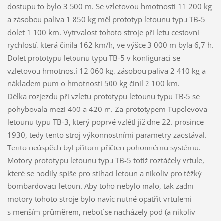
dostupu to bylo 3 500 m. Se vzletovou hmotností 11 200 kg
a zásobou paliva 1 850 kg měl prototyp letounu typu TB-5
dolet 1 100 km. Vytrvalost tohoto stroje při letu cestovní
rychlostí, která činila 162 km/h, ve výšce 3 000 m byla 6,7 h.
Dolet prototypu letounu typu TB-5 v konfiguraci se
vzletovou hmotností 12 060 kg, zásobou paliva 2 410 kg a
nákladem pum o hmotnosti 500 kg činil 2 100 km.
Délka rozjezdu při vzletu prototypu letounu typu TB-5 se
pohybovala mezi 400 a 420 m. Za prototypem Tupolevova
letounu typu TB-3, který poprvé vzlétl již dne 22. prosince
1930, tedy tento stroj výkonnostními parametry zaostával.
Tento neúspěch byl přitom přičten pohonnému systému.
Motory prototypu letounu typu TB-5 totiž roztáčely vrtule,
které se hodily spíše pro stíhací letoun a nikoliv pro těžký
bombardovací letoun. Aby toho nebylo málo, tak zadní
motory tohoto stroje bylo navíc nutné opatřit vrtulemi
s menším průměrem, neboť se nacházely pod (a nikoliv