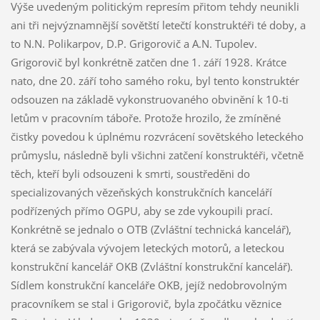
Výše uvedeným politickým represím přitom tehdy neunikli
ani tři nejvýznamnější sovětští letečtí konstruktéři té doby, a
to N.N. Polikarpov, D.P. Grigorovič a A.N. Tupolev.
Grigorovič byl konkrétně zatčen dne 1. září 1928. Krátce
nato, dne 20. září toho samého roku, byl tento konstruktér
odsouzen na základě vykonstruovaného obvinění k 10-ti
letům v pracovním táboře. Protože hrozilo, že zmíněné
čistky povedou k úplnému rozvrácení sovětského leteckého
průmyslu, následně byli všichni zatčení konstruktéři, včetně
těch, kteří byli odsouzeni k smrti, soustředěni do
specializovaných vězeňských konstrukčních kanceláří
podřízených přímo OGPU, aby se zde vykoupili prací.
Konkrétně se jednalo o OTB (Zvláštní technická kancelář),
která se zabývala vývojem leteckých motorů, a leteckou
konstrukční kancelář OKB (Zvláštní konstrukční kancelář).
Sídlem konstrukční kanceláře OKB, jejíž nedobrovolným
pracovníkem se stal i Grigorovič, byla zpočátku věznice