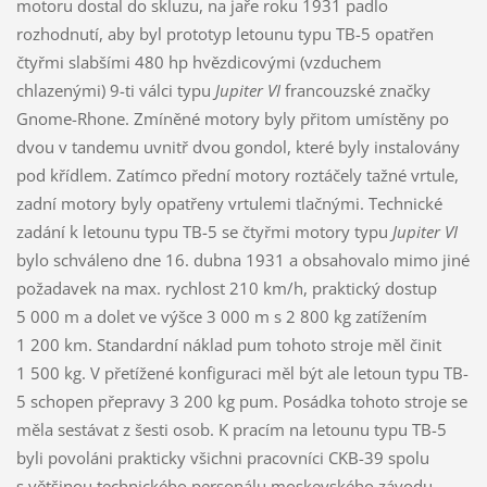
motoru dostal do skluzu, na jaře roku 1931 padlo
rozhodnutí, aby byl prototyp letounu typu TB-5 opatřen
čtyřmi slabšími 480 hp hvězdicovými (vzduchem
chlazenými) 9-ti válci typu
Jupiter VI
francouzské značky
Gnome-Rhone. Zmíněné motory byly přitom umístěny po
dvou v tandemu uvnitř dvou gondol, které byly instalovány
pod křídlem. Zatímco přední motory roztáčely tažné vrtule,
zadní motory byly opatřeny vrtulemi tlačnými. Technické
zadání k letounu typu TB-5 se čtyřmi motory typu
Jupiter VI
bylo schváleno dne 16. dubna 1931 a obsahovalo mimo jiné
požadavek na max. rychlost 210 km/h, praktický dostup
5 000 m a dolet ve výšce 3 000 m s 2 800 kg zatížením
1 200 km. Standardní náklad pum tohoto stroje měl činit
1 500 kg. V přetížené konfiguraci měl být ale letoun typu TB-
5 schopen přepravy 3 200 kg pum. Posádka tohoto stroje se
měla sestávat z šesti osob. K pracím na letounu typu TB-5
byli povoláni prakticky všichni pracovníci CKB-39 spolu
s většinou technického personálu moskevského závodu