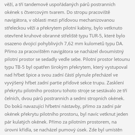
věží, a tří tandemově uspořádaných párů postranních
okének s čtvercovým tvarem. Do stropu pracoviště
navigátora, v oblasti mezi příďovou mechanizovanou
střeleckou věží a překrytem pilotní kabiny, bylo vetknuto
otevřené kruhové obranné střeliště typu TUR-5, které bylo
osazeno dvojicí pohyblivých 7,62 mm kulometů typu DA.
Přímo za pracovištěm navigátora se nacházel dvoumístný
pilotní prostor se sedadly vedle sebe. Pilotní prostor letounu
typu TB-5 byl opatřen širokým překrytem, který vystupoval
nad hřbet špice a svou zadní částí plynule přecházel ve
vyvýšený hřbet zadní partie příďové sekce trupu. Zasklení
překrytu pilotního prostoru tohoto stroje se sestávalo ze tří
čelních, dvou párů postranních a sedmi stropních okének.
Do boků navazující hřbetní nástavby, přímo za zadní pár
okének překrytu pilotního prostoru, byl navíc vetknut jeden
pár kulatých okének. Přímo za pilotním prostorem, na
úrovni křídla, se nacházel pumový úsek. Zde byl umístěn