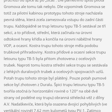
průchozí od špice až po „ocas“. Dle pamětního spisu pilota
Gromova ale tomu tak nebylo. Dle vzpomínek Gromova se
totiž za pilotní kabinou prototypu tohoto stroje nacházela
pevná stěna, která zcela zamezovala vstupu do zadní části
trupu. Každopádně se trup letounu typu TB-5 sestával ze tří
sekcí, a to příďové, střední, která začínala na úrovni
odtokové hrany křídla a končila na úrovni náběžné hrany
VOP, a ocasní. Kostra trupu tohoto stroje měla podobu
trubkové příhradoviny. Kostra příďové a ocasní sekce trupu
letounu typu TB-5 byla přitom zhotovena z ocelových
trubek. Naproti tomu kostra střední sekce trupu se sestávala
z lehkých duralových trubek a ocelových spojovacích uzlů.
Potah trupu tohoto stroje byl plátěný. Pouze potah pumové
sekce byl zhotoven z Duralu. Špici trupu letounu typu TB-5
tvořila otočná (v horizontální rovině o 120° na obě dvě
strany od podélné osy trupu) obranná střelecká věž z dílny
A.V. Nadaškeviče, která byla osazena dvojicí pohyblivých (ve
vertikální rovině) 7,62 mm kulometů typu PV-1. Zatímco