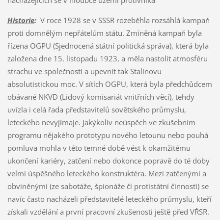
nacházejících se v hloubce území protivníka
Historie
:
V roce 1928 se v SSSR rozeběhla rozsáhlá kampaň
proti domnělým nepřátelům státu. Zmíněná kampaň byla
řízena OGPU (Sjednocená státní politická správa), která byla
založena dne 15. listopadu 1923, a měla nastolit atmosféru
strachu ve společnosti a upevnit tak Stalinovu
absolutistickou moc. V sítích OGPU, která byla předchůdcem
obávané NKVD (Lidový komisariát vnitřních věcí), tehdy
uvízla i celá řada představitelů sovětského průmyslu,
leteckého nevyjímaje. Jakýkoliv neúspěch ve zkušebním
programu nějakého prototypu nového letounu nebo pouhá
pomluva mohla v této temné době vést k okamžitému
ukončení kariéry, zatčení nebo dokonce popravě do té doby
velmi úspěšného leteckého konstruktéra. Mezi zatčenými a
obviněnými (ze sabotáže, špionáže či protistátní činnosti) se
navíc často nacházeli představitelé leteckého průmyslu, kteří
získali vzdělání a první pracovní zkušenosti ještě před VŘSR.