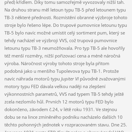
před) křídlem. Díky tomu samozřejmě vyvozovaly nižší tah.
Na druhou stranu měl letoun typu TB-5 před letounem typu
TB-3 některé přednosti. Rozmístění obranné výzbroje tohoto
stroje bylo řešeno lépe. Do trupové pumovnice letounu typu
TB-5 bylo navíc možné umístit celý sortiment pum, který se
tehdy nacházel ve výzbroji VVS, což trupová pumovnice
letounu typu TB-3 neumožňovala. Pro typ TB-5 ale hovořily
též menší rozměry, nižší pořizovací cena a méně náročná
výroba. Náročnost výroby tohoto stroje byla přitom
podobná jako u menšího Tupolevova typu TB-1. Protože
navíc náhrada motorů typu
Jupiter VI
původně zvažovanými
motory typu FED dávala velkou naději na zlepšení
výkonnostních parametrů, VVS nad typem TB-5 tehdy ještě
zcela nezlomilo hůl. Prvních 12 motorů typu FED bylo
dokončeno, závodem č.24, v létě roku 1931. Ve stejnou
dobu se na lince zmíněného podniku nacházelo dalších 10
těchto pohonných jednotek v rozpracovaném stavu. Dne 25.