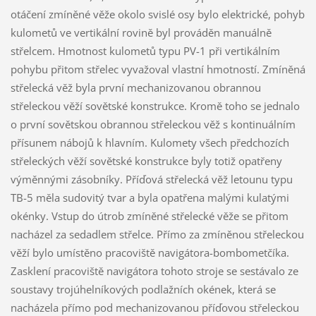
otáčení zmíněné věže okolo svislé osy bylo elektrické, pohyb
kulometů ve vertikální rovině byl prováděn manuálně
střelcem. Hmotnost kulometů typu PV-1 při vertikálním
pohybu přitom střelec vyvažoval vlastní hmotností. Zmíněná
střelecká věž byla první mechanizovanou obrannou
střeleckou věží sovětské konstrukce. Kromě toho se jednalo
o první sovětskou obrannou střeleckou věž s kontinuálním
přísunem nábojů k hlavním. Kulomety všech předchozích
střeleckých věží sovětské konstrukce byly totiž opatřeny
výměnnými zásobníky. Příďová střelecká věž letounu typu
TB-5 měla sudovitý tvar a byla opatřena malými kulatými
okénky. Vstup do útrob zmíněné střelecké věže se přitom
nacházel za sedadlem střelce. Přímo za zmíněnou střeleckou
věží bylo umístěno pracoviště navigátora-bombometčíka.
Zasklení pracoviště navigátora tohoto stroje se sestávalo ze
soustavy trojúhelníkových podlažních okének, která se
nacházela přímo pod mechanizovanou příďovou střeleckou