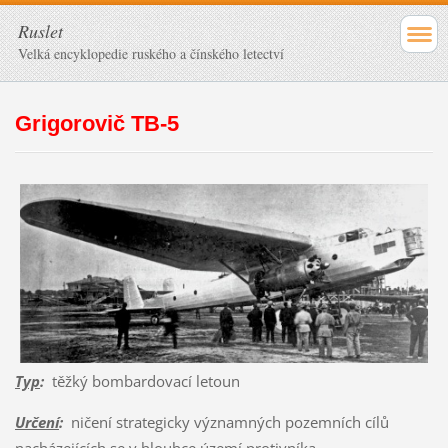
Ruslet
Velká encyklopedie ruského a čínského letectví
Grigorovič TB-5
Typ
:
těžký bombardovací letoun
Určení
:
ničení strategicky významných pozemních cílů