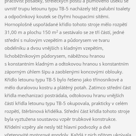
pracovišť posádky, střeleckých postů a pumového úseku se
uvnitř trupu letounu typu TB-5 nacházely též palubní toalety
a odpočinkový koutek se čtyřmi houpacími sítěmi.
Hornoplošně uspořádané křídlo tohoto stroje mělo rozpětí
2
31,00 m a plochu 150 m
a sestávalo se ze tří částí, jedné
střední s nulovým vzepětím a půdorysem ve tvaru
obdélníku a dvou vnějších s kladným vzepětím,
lichoběžníkovým půdorysem, náběžnou hranou
s konstantním kladným a odtokovou hranou s konstantním
záporným úhlem šípu a zaoblenými koncovými oblouky.
Křídlo letounu typu TB-5 bylo řešeno jako třínosníkové a
mělo duralovou kostru a plátěný potah. Zatímco střední část
křídla mechanizaci postrádala, odtokovou hranu vnějších
částí křídla letounu typu TB-5 okupovala, prakticky v celém
rozpětí, štěrbinová křidélka. Střední část křídla tohoto stroje
byla vyztužena soustavou vzpěr trubkové konstrukce.
Křídelní vzpěry ale nesly též hlavní podvozky a dvě
vřetenovité motorové gondoly. Každá z nich přitom ukrývala