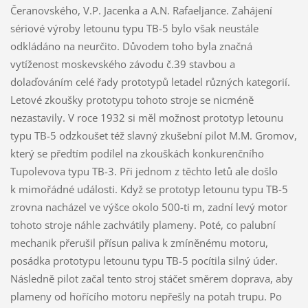
Čeranovského, V.P. Jacenka a A.N. Rafaeljance. Zahájení
sériové výroby letounu typu TB-5 bylo však neustále
odkládáno na neurčito. Důvodem toho byla značná
vytíženost moskevského závodu č.39 stavbou a
dolaďováním celé řady prototypů letadel různých kategorií.
Letové zkoušky prototypu tohoto stroje se nicméně
nezastavily. V roce 1932 si měl možnost prototyp letounu
typu TB-5 odzkoušet též slavný zkušební pilot M.M. Gromov,
který se předtím podílel na zkouškách konkurenčního
Tupolevova typu TB-3. Při jednom z těchto letů ale došlo
k mimořádné události. Když se prototyp letounu typu TB-5
zrovna nacházel ve výšce okolo 500-ti m, zadní levý motor
tohoto stroje náhle zachvátily plameny. Poté, co palubní
mechanik přerušil přísun paliva k zmíněnému motoru,
posádka prototypu letounu typu TB-5 pocítila silný úder.
Následně pilot začal tento stroj stáčet směrem doprava, aby
plameny od hořícího motoru nepřešly na potah trupu. Po