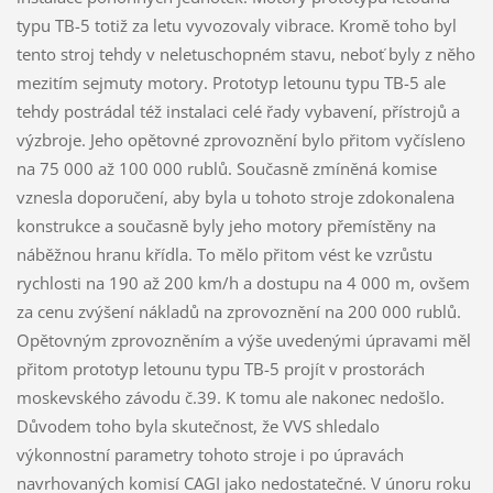
typu TB-5 totiž za letu vyvozovaly vibrace. Kromě toho byl
tento stroj tehdy v neletuschopném stavu, neboť byly z něho
mezitím sejmuty motory. Prototyp letounu typu TB-5 ale
tehdy postrádal též instalaci celé řady vybavení, přístrojů a
výzbroje. Jeho opětovné zprovoznění bylo přitom vyčísleno
na 75 000 až 100 000 rublů. Současně zmíněná komise
vznesla doporučení, aby byla u tohoto stroje zdokonalena
konstrukce a současně byly jeho motory přemístěny na
náběžnou hranu křídla. To mělo přitom vést ke vzrůstu
rychlosti na 190 až 200 km/h a dostupu na 4 000 m, ovšem
za cenu zvýšení nákladů na zprovoznění na 200 000 rublů.
Opětovným zprovozněním a výše uvedenými úpravami měl
přitom prototyp letounu typu TB-5 projít v prostorách
moskevského závodu č.39. K tomu ale nakonec nedošlo.
Důvodem toho byla skutečnost, že VVS shledalo
výkonnostní parametry tohoto stroje i po úpravách
navrhovaných komisí CAGI jako nedostatečné. V únoru roku