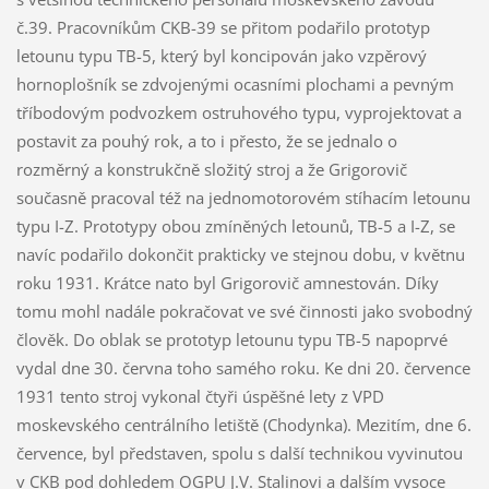
č.39. Pracovníkům CKB-39 se přitom podařilo prototyp
letounu typu TB-5, který byl koncipován jako vzpěrový
hornoplošník se zdvojenými ocasními plochami a pevným
tříbodovým podvozkem ostruhového typu, vyprojektovat a
postavit za pouhý rok, a to i přesto, že se jednalo o
rozměrný a konstrukčně složitý stroj a že Grigorovič
současně pracoval též na jednomotorovém stíhacím letounu
typu I-Z. Prototypy obou zmíněných letounů, TB-5 a I-Z, se
navíc podařilo dokončit prakticky ve stejnou dobu, v květnu
roku 1931. Krátce nato byl Grigorovič amnestován. Díky
tomu mohl nadále pokračovat ve své činnosti jako svobodný
člověk. Do oblak se prototyp letounu typu TB-5 napoprvé
vydal dne 30. června toho samého roku. Ke dni 20. července
1931 tento stroj vykonal čtyři úspěšné lety z VPD
moskevského centrálního letiště (Chodynka). Mezitím, dne 6.
července, byl představen, spolu s další technikou vyvinutou
v CKB pod dohledem OGPU J.V. Stalinovi a dalším vysoce