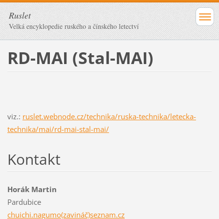
Ruslet
Velká encyklopedie ruského a čínského letectví
RD-MAI (Stal-MAI)
viz.:
ruslet.webnode.cz/technika/ruska-technika/letecka-
technika/mai/rd-mai-stal-mai/
Kontakt
Horák Martin
Pardubice
chuichi.nagumo(zavináč)seznam.cz