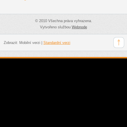
© 2010 Všechna práva vyhrazena.
Vytvořeno službou
Webnode
Zobrazit:
Mobilní verzi
|
Standardní verzi