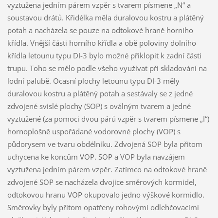
vyztužena jedním párem vzpěr s tvarem písmene „N“ a
soustavou drátů. Křidélka měla duralovou kostru a plátěný
potah a nacházela se pouze na odtokové hraně horního
křídla. Vnější části horního křídla a obě poloviny dolního
křídla letounu typu DI-3 bylo možné přiklopit k zadní části
trupu. Toho se mělo podle všeho využívat při skladování na
lodní palubě. Ocasní plochy letounu typu DI-3 měly
duralovou kostru a plátěný potah a sestávaly se z jedné
zdvojené svislé plochy (SOP) s oválným tvarem a jedné
vyztužené (za pomoci dvou párů vzpěr s tvarem písmene „I“)
hornoplošně uspořádané vodorovné plochy (VOP) s
půdorysem ve tvaru obdélníku. Zdvojená SOP byla přitom
uchycena ke koncům VOP. SOP a VOP byla navzájem
vyztužena jedním párem vzpěr. Zatímco na odtokové hraně
zdvojené SOP se nacházela dvojice směrových kormidel,
odtokovou hranu VOP okupovalo jedno výškové kormidlo.
Směrovky byly přitom opatřeny rohovými odlehčovacími