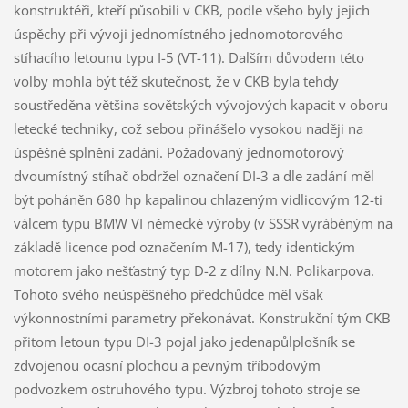
konstruktéři, kteří působili v CKB, podle všeho byly jejich
úspěchy při vývoji jednomístného jednomotorového
stíhacího letounu typu I-5 (VT-11). Dalším důvodem této
volby mohla být též skutečnost, že v CKB byla tehdy
soustředěna většina sovětských vývojových kapacit v oboru
letecké techniky, což sebou přinášelo vysokou naději na
úspěšné splnění zadání. Požadovaný jednomotorový
dvoumístný stíhač obdržel označení DI-3 a dle zadání měl
být poháněn 680 hp kapalinou chlazeným vidlicovým 12-ti
válcem typu BMW VI německé výroby (v SSSR vyráběným na
základě licence pod označením M-17), tedy identickým
motorem jako nešťastný typ D-2 z dílny N.N. Polikarpova.
Tohoto svého neúspěšného předchůdce měl však
výkonnostními parametry překonávat. Konstrukční tým CKB
přitom letoun typu DI-3 pojal jako jedenapůlplošník se
zdvojenou ocasní plochou a pevným tříbodovým
podvozkem ostruhového typu. Výzbroj tohoto stroje se