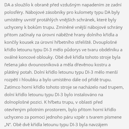
DA a sloužilo k obraně před vzdušným napadením ze zadní
polosféry. Nábojové zásobníky pro kulomety typu DA byly
umístěny uvnitř protáhlých vnějších schránek, které byly
uchyceny k bokům trupu. Zmíněné vnější nábojové schrány
přitom začínaly na úrovni náběžné hrany dolního křídla a
končily kousek za úrovní hřbetního střeliště. Dvouplošné
křídlo letounu typu DI-3 mělo půdorys ve tvaru obdélníku a
oválné koncové oblouky. Obě dvě křídla tohoto stroje byla
řešena jako dvounosníková a měla dřevěnou kostru a
plátěný potah. Dolní křídlo letounu typu DI-3 mělo menší
rozpětí i hloubku a bylo umístěno dále od přídě trupu.
Zatímco horní křídlo tohoto stroje se nacházelo nad trupem,
dolní křídlo letounu typu DI-3 bylo instalováno na
dolnoplošné pozici. K hřbetu trupu, v oblasti před
otevřeným pilotním prostorem, bylo přitom horní křídlo
uchyceno za pomoci jednoho páru vzpěr s tvarem písmene
„N“. Obě dvě křídla letounu typu DI-3 byla navzájem