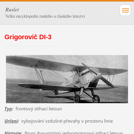
Ruslet
Velká encyklopedie ruského a čínského letectví
Grigorovič DI-3
Typ
:
frontový stíhací letoun
Určení
:
vybojování vzdušné převahy v prostoru linie
Historie
:
První dvoumístný jednomotorový stíhací letoun