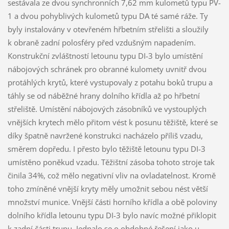
sestávala ze dvou synchronních 7,62 mm kulometů typu PV-
1 a dvou pohyblivých kulometů typu DA té samé ráže. Ty
byly instalovány v otevřeném hřbetním střelišti a sloužily
k obraně zadní polosféry před vzdušným napadením.
Konstrukční zvláštností letounu typu DI-3 bylo umístění
nábojových schránek pro obranné kulomety uvnitř dvou
protáhlých krytů, které vystupovaly z potahu boků trupu a
táhly se od náběžné hrany dolního křídla až po hřbetní
střeliště. Umístění nábojových zásobníků ve vystouplých
vnějších krytech mělo přitom vést k posunu těžiště, které se
díky špatně navržené konstrukci nacházelo příliš vzadu,
směrem dopředu. I přesto bylo těžiště letounu typu DI-3
umístěno poněkud vzadu. Těžištní zásoba tohoto stroje tak
činila 34%, což mělo negativní vliv na ovladatelnost. Kromě
toho zmíněné vnější kryty měly umožnit sebou nést větší
množství munice. Vnější části horního křídla a obě poloviny
dolního křídla letounu typu DI-3 bylo navíc možné přiklopit
k zadní části trupu. Jednalo se o obdobné řešení jako u