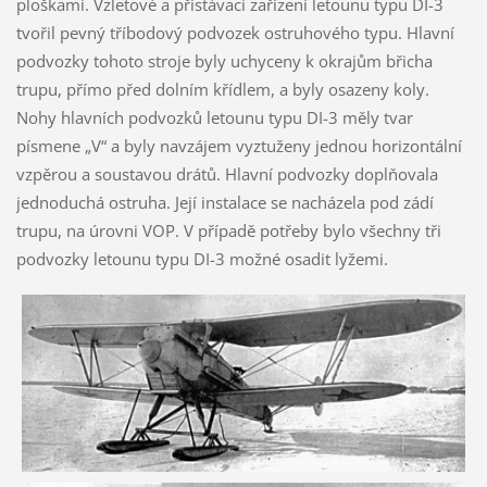
ploškami. Vzletové a přistávací zařízení letounu typu DI-3
tvořil pevný tříbodový podvozek ostruhového typu. Hlavní
podvozky tohoto stroje byly uchyceny k okrajům břicha
trupu, přímo před dolním křídlem, a byly osazeny koly.
Nohy hlavních podvozků letounu typu DI-3 měly tvar
písmene „V“ a byly navzájem vyztuženy jednou horizontální
vzpěrou a soustavou drátů. Hlavní podvozky doplňovala
jednoduchá ostruha. Její instalace se nacházela pod zádí
trupu, na úrovni VOP. V případě potřeby bylo všechny tři
podvozky letounu typu DI-3 možné osadit lyžemi.