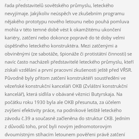
řada představitelů sovětského průmyslu, leteckého
nevyjímaje. Jakýkoliv neúspěch ve zkušebním programu
nějakého prototypu nového letounu nebo pouhá pomluva
mohla v této temné době vést k okamžitému ukončení
kariéry, zatčení nebo dokonce popravě do té doby velmi
úspěšného leteckého konstruktéra. Mezi zatčenými a
obviněnými (ze sabotáže, špionáže či protistátní činnosti) se
navíc často nacházeli představitelé leteckého průmyslu, kteří
získali vzdělání a první pracovní zkušenosti ještě před VŘSR.
Původně byly přitom zatčení konstruktéři soustředěni ve
vězeňské konstrukční kanceláři OKB (Zvláštní konstrukční
kancelář), která sídlila v obávané věznici Butyrskaja. Na
počátku roku 1930 byla ale OKB přesunuta, za účelem
zvýšení efektivity práce, na podnikové letiště leteckého
závodu č.39 a současně začleněna do struktur CKB. Jedním
z důvodů toho, proč byli novým jednomotorovým
dvoumístným stíhacím letounem pověřeni právě zatčení