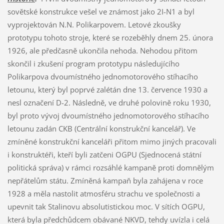
sovětské konstrukce vešel ve známost jako 2I-N1 a byl
vyprojektován N.N. Polikarpovem. Letové zkoušky
prototypu tohoto stroje, které se rozeběhly dnem 25. února
1926, ale předčasně ukončila nehoda. Nehodou přitom
skončil i zkušení program prototypu následujícího
Polikarpova dvoumístného jednomotorového stíhacího
letounu, který byl poprvé zalétán dne 13. července 1930 a
nesl označení D-2. Následně, ve druhé polovině roku 1930,
byl proto vývoj dvoumístného jednomotorového stíhacího
letounu zadán CKB (Centrální konstrukční kancelář). Ve
zmíněné konstrukční kanceláři přitom mimo jiných pracovali
i konstruktéři, kteří byli zatčeni OGPU (Sjednocená státní
politická správa) v rámci rozsáhlé kampaně proti domnělým
nepřátelům státu. Zmíněná kampaň byla zahájena v roce
1928 a měla nastolit atmosféru strachu ve společnosti a
upevnit tak Stalinovu absolutistickou moc. V sítích OGPU,
která byla předchůdcem obávané NKVD, tehdy uvízla i celá