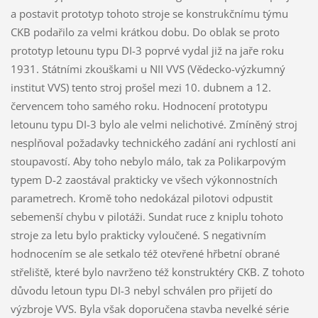
a postavit prototyp tohoto stroje se konstrukčnímu týmu
CKB podařilo za velmi krátkou dobu. Do oblak se proto
prototyp letounu typu DI-3 poprvé vydal již na jaře roku
1931. Státními zkouškami u NII VVS (Vědecko-výzkumný
institut VVS) tento stroj prošel mezi 10. dubnem a 12.
červencem toho samého roku. Hodnocení prototypu
letounu typu DI-3 bylo ale velmi nelichotivé. Zmíněný stroj
nesplňoval požadavky technického zadání ani rychlostí ani
stoupavostí. Aby toho nebylo málo, tak za Polikarpovým
typem D-2 zaostával prakticky ve všech výkonnostních
parametrech. Kromě toho nedokázal pilotovi odpustit
sebemenší chybu v pilotáži. Sundat ruce z kniplu tohoto
stroje za letu bylo prakticky vyloučené. S negativním
hodnocením se ale setkalo též otevřené hřbetní obrané
střeliště, které bylo navrženo též konstruktéry CKB. Z tohoto
důvodu letoun typu DI-3 nebyl schválen pro přijetí do
výzbroje VVS. Byla však doporučena stavba nevelké série