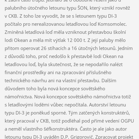
palubního útočného letounu typu ŠON, který vznikl rovněž
v CKB. Z toho lze vyvodit, že se s letounem typu DI-3
počítalo pro nerealizovanou letadlovou loď Komsomolec.
Zmíněná letadlová loď měla vzniknout přestavbou školní
lodi Okean a měla mít výtlak 12 000 t. Z její paluby mělo
přitom operovat 26 stíhacích a 16 útočných letounů. Jedním
z důvodů toho, proč nedošlo k přestavbě lodi Okean na
letadlovou loď, byla skutečnost, že se nepodařilo nalézt
finanční prostředky ani na zpracování příslušného
technického návrhu ani na vlastní přestavbu. Dalším
důvodem toho byla nová koncepce sovětského
námořnictva. Nová koncepce sovětského námořnictva totiž
s letadlovými loděmi vůbec nepočítala. Autorství letounu
typu DI-3 je poněkud sporné. Tým zatčených konstruktérů,
který pracoval v CKB, totiž podléhal pod přímé vedení OGPU
a neměl vlastního šéfkonstruktéra. Často je ale jako autor
letounu typu DI-3 uváděn D.P. Grigorovič. Zpracovat projekt