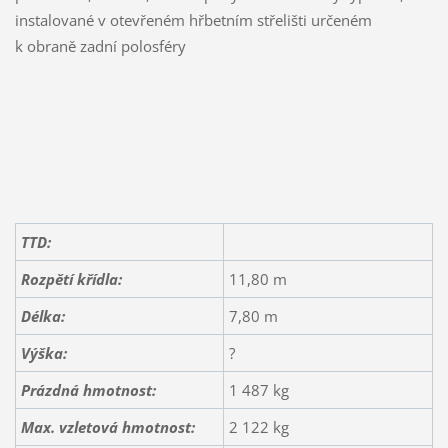
instalované v otevřeném hřbetním střelišti určeném
k obraně zadní polosféry
TTD:
Rozpětí křídla:
11,80 m
Délka:
7,80 m
Výška:
?
Prázdná hmotnost:
1 487 kg
Max. vzletová hmotnost:
2 122 kg