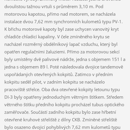
dvoulistou tažnou vrtuli s průměrem 3,10 m. Pod
motorovou kapotou, přímo nad motorem, se nacházela
instalace dvou 7,62 mm synchronních kulometů typu PV-1.
K břichu motorové kapoty byl zase uchycen vanovitý kryt
chladiče chladicí kapaliny. V čele zmíněného krytu se
nacházel rozměrný obdélníkový lapač vzduchu, který byl
opatřen regulačními žaluziemi. Přímo za motorovou sekcí
byly umístěny dvě palivové nádrže, jedna s objemem 151 l a
jedna s objemem 89 l. Poté následovala dvojice tandemově
uspořádaných otevřených kokpitů. Zatímco v předním
kokpitu seděl pilot, v zadním kokpitu se nacházelo
pracoviště střelce. Oba dva otevřené kokpity letounu typu
DI-3 byly opatřeny jednoduchým větrným štítkem. Středem
větrného štítku předního kokpitu procházel tubus optického
zaměřovače. Součástí zadního kokpitu bylo zase hřbetní
otevřené kruhové střeliště z dílny CKB. Zmíněné střeliště
bylo osazeno dvojicí pohyblivých 7,62 mm kulometů typu