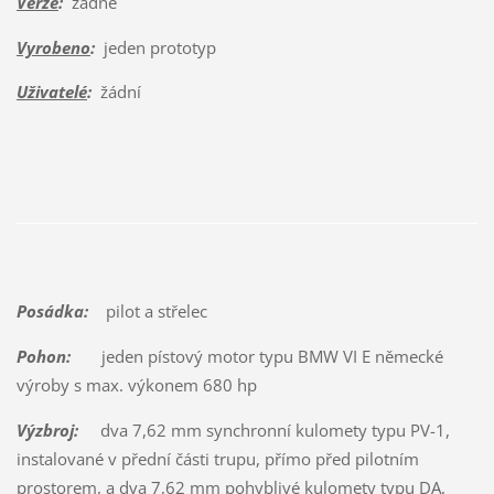
Verze
:
žádné
Vyrobeno
:
jeden prototyp
Uživatelé
:
žádní
Posádka:
pilot a střelec
Pohon:
jeden pístový motor typu BMW VI E německé
výroby s max. výkonem 680 hp
Výzbroj:
dva 7,62 mm synchronní kulomety typu PV-1,
instalované v přední části trupu, přímo před pilotním
prostorem, a dva 7,62 mm pohyblivé kulomety typu DA,