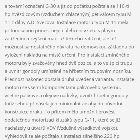
a tovární označení G-30 a již od počátku počítala se 110-ti
hp hvězdicovým (vzduchem chlazeným) pětiválcem typu M-
11 z dílny A.D. Švecova. Instalace motoru typu M-11 měla
přitom sebou přinést nejen ulehčení vzletu s plným
zatížením a zvýšení max. užitečného zatížení, ale též
možnost samostatného návratu na domovskou základnu po
vyložení nákladu na místě určení. Pro instalaci zmíněného
motoru byly zvažovány hned dvě pozice, a to ve špici trupu
a uvnitř gondoly umístěné na hřbetním trupovém nosníku.
Přednost nakonec dostala druhá uvedená varianta. Instalace
motoru se všemi komponentami palivového systému,
včetně palivové a olejové nádržky, uvnitř hřbetní gondoly
totiž sebou přinášela jen minimální zásahy do původní
konstrukce draku. To přitom mělo umožnit provést
dodatečnou motorizaci kluzáků typu G-11, které se již
nacházely u útvarů VDV (Vzdušné výsadkové vojsko).
Výhledově se ale počítalo s instalací silnějšího 220 hp