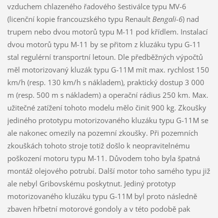
vzduchem chlazeného řadového šestiválce typu MV-6
(licenční kopie francouzského typu Renault
Bengali-6
) nad
trupem nebo dvou motorů typu M-11 pod křídlem. Instalací
dvou motorů typu M-11 by se přitom z kluzáku typu G-11
stal regulérní transportní letoun. Dle předběžných výpočtů
měl motorizovaný kluzák typu G-11M mít max. rychlost 150
km/h (resp. 130 km/h s nákladem), praktický dostup 3 000
m (resp. 500 m s nákladem) a operační rádius 250 km. Max.
užitečné zatížení tohoto modelu mělo činit 900 kg. Zkoušky
jediného prototypu motorizovaného kluzáku typu G-11M se
ale nakonec omezily na pozemní zkoušky. Při pozemních
zkouškách tohoto stroje totiž došlo k neopravitelnému
poškození motoru typu M-11. Důvodem toho byla špatná
montáž olejového potrubí. Další motor toho samého typu již
ale nebyl Gribovskému poskytnut. Jediný prototyp
motorizovaného kluzáku typu G-11M byl proto následně
zbaven hřbetní motorové gondoly a v této podobě pak