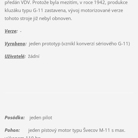
předán VDV. Protože byla mezitím, v roce 1942, produkce
kluzáku typu G-11 zastavena, vývoj motorizované verze
tohoto stroje již nebyl obnoven.
Verze
:
-
Vyrobeno
:
jeden prototyp (vznikl konverzí sériového G-11)
Uživatelé
:
žádní
Posádka:
jeden pilot
Pohon:
jeden pístový motor typu Švecov M-11 s max.
výkonem 110 hp