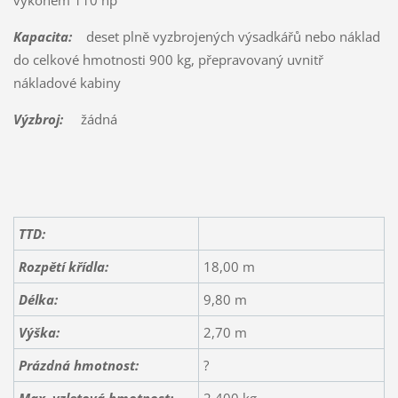
Kapacita:
deset plně vyzbrojených výsadkářů nebo náklad
do celkové hmotnosti 900 kg, přepravovaný uvnitř
nákladové kabiny
Výzbroj:
žádná
TTD:
Rozpětí křídla:
18,00 m
Délka:
9,80 m
Výška:
2,70 m
Prázdná hmotnost:
?
Max. vzletová hmotnost:
2 400 kg