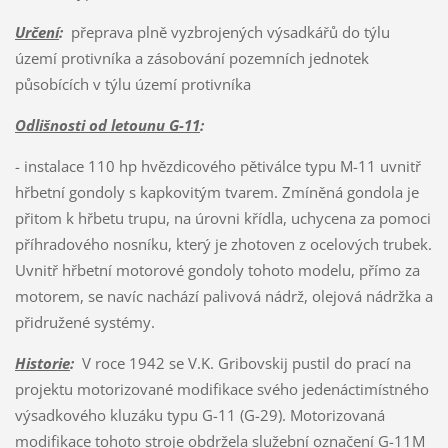
Určení
:
přeprava plně vyzbrojených výsadkářů do týlu
území protivníka a zásobování pozemních jednotek
působících v týlu území protivníka
Odlišnosti od letounu G-11
:
- instalace 110 hp hvězdicového pětiválce typu M-11 uvnitř
hřbetní gondoly s kapkovitým tvarem. Zmíněná gondola je
přitom k hřbetu trupu, na úrovni křídla, uchycena za pomoci
příhradového nosníku, který je zhotoven z ocelových trubek.
Uvnitř hřbetní motorové gondoly tohoto modelu, přímo za
motorem, se navíc nachází palivová nádrž, olejová nádržka a
přidružené systémy.
Historie
:
V roce 1942 se V.K. Gribovskij pustil do prací na
projektu motorizované modifikace svého jedenáctimístného
výsadkového kluzáku typu G-11 (G-29). Motorizovaná
modifikace tohoto stroje obdržela služební označení G-11M