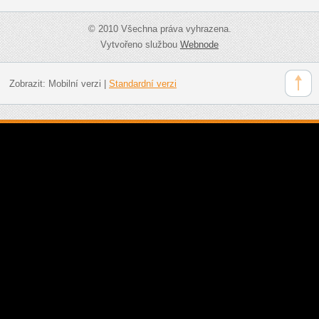
© 2010 Všechna práva vyhrazena.
Vytvořeno službou
Webnode
Zobrazit:
Mobilní verzi
|
Standardní verzi