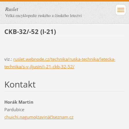
Ruslet
Velká encyklopedie ruského a čínského letectví
CKB-32/-52 (I-21)
viz.:
ruslet.webnode.cz/technika/ruska-technika/letecka-
technika/s-v-iljusin/i-21-ckb-32-52/
Kontakt
Horák Martin
Pardubice
chuichi.nagumo(zavináč)seznam.cz