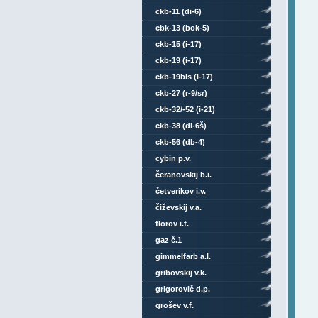
ckb-11 (di-6)
cbk-13 (bok-5)
ckb-15 (i-17)
ckb-19 (i-17)
ckb-19bis (i-17)
ckb-27 (r-9/sr)
ckb-32/-52 (i-21)
ckb-38 (di-6š)
ckb-56 (db-4)
cybin p.v.
čeranovskij b.i.
četverikov i.v.
čiževskij v.a.
florov i.f.
gaz č.1
gimmelfarb a.l.
gribovskij v.k.
grigorovič d.p.
grošev v.f.