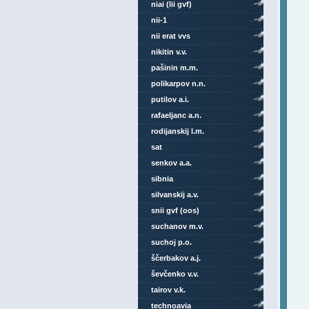
niai (lii gvf)
nii-1
nii erat vvs
nikitin v.v.
pašinin m.m.
polikarpov n.n.
putilov a.i.
rafaeljanc a.n.
rodijanskij l.m.
sat
senkov a.a.
sibnia
silvanskij a.v.
snii gvf (oos)
suchanov m.v.
suchoj p.o.
ščerbakov a.j.
ševčenko v.v.
tairov v.k.
technoavia