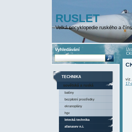
RUSLET
Velká encyklopedie ruského a číns
Vyhledávání
Úvo
CKB
CK
TECHNIKA
viz
17-
sovětská a ruská
technika
balóny
bezpilotní prostředky
ekranoplány
hgv
letecká technika
afanasev n.i.