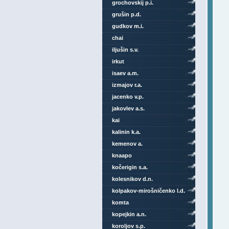
grochovskij p.i.
grušin p.d.
gudkov m.i.
chai
iljušin s.v.
irkut
isaev a.m.
izmajov r.a.
jacenko v.p.
jakovlev a.s.
kai
kalinin k.a.
kemenov a.
knaapo
kočerigin s.a.
kolesnikov d.n.
kolpakov-mirošničenko l.d.
komta
kopejkin a.n.
koroljov s.p.