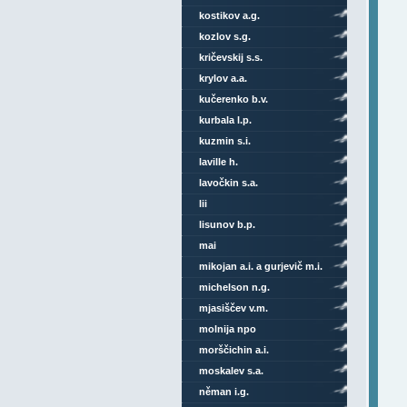
kostikov a.g.
kozlov s.g.
kričevskij s.s.
krylov a.a.
kučerenko b.v.
kurbala l.p.
kuzmin s.i.
laville h.
lavočkin s.a.
lii
lisunov b.p.
mai
mikojan a.i. a gurjevič m.i.
michelson n.g.
mjasiščev v.m.
molnija npo
morščichin a.i.
moskalev s.a.
něman i.g.