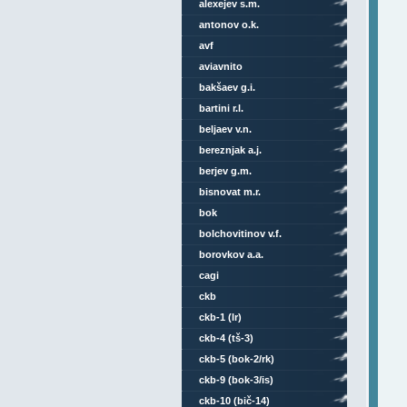
alexejev s.m.
antonov o.k.
avf
aviavnito
bakšaev g.i.
bartini r.l.
beljaev v.n.
bereznjak a.j.
berjev g.m.
bisnovat m.r.
bok
bolchovitinov v.f.
borovkov a.a.
cagi
ckb
ckb-1 (lr)
ckb-4 (tš-3)
ckb-5 (bok-2/rk)
ckb-9 (bok-3/is)
ckb-10 (bič-14)