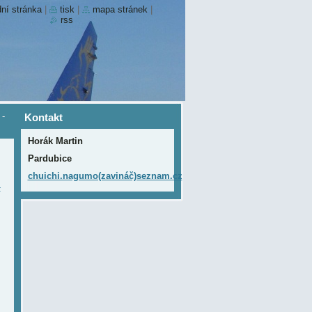
ní stránka
|
tisk
|
mapa stránek
|
rss
-
Kontakt
Horák Martin
Pardubice
chuichi.nagumo(zavináč)seznam.cz
-