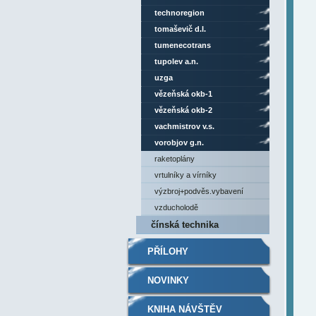
technoregion
tomaševič d.l.
tumenecotrans
tupolev a.n.
uzga
vězeňská okb-1
vězeňská okb-2
vachmistrov v.s.
vorobjov g.n.
raketoplány
vrtulníky a vírníky
výzbroj+podvěs.vybavení
vzducholodě
čínská technika
PŘÍLOHY
NOVINKY
KNIHA NÁVŠTĚV