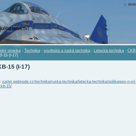
úvod
kého letectví
dní stránka
-
Technika
-
sovětská a ruská technika
-
Letecká technika
-
CKB
-15 (I-17)
B-15 (I-17)
.:
ruslet.webnode.cz/technika/ruska-technika/letecka-technika/polikarpov-n-n/i
ckb-15/