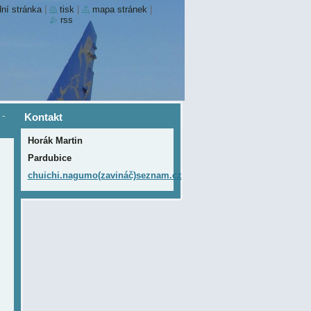
ní stránka
|
tisk
|
mapa stránek
|
rss
-
Kontakt
Horák Martin
Pardubice
chuichi.nagumo(zavináč)seznam.cz