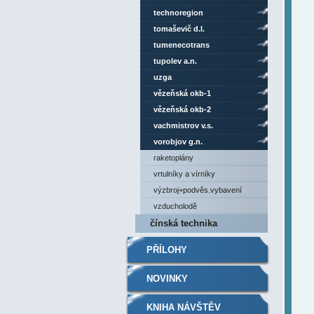
technoregion
tomaševič d.l.
tumenecotrans
tupolev a.n.
uzga
vězeňská okb-1
vězeňská okb-2
vachmistrov v.s.
vorobjov g.n.
raketoplány
vrtulníky a vírníky
výzbroj+podvěs.vybavení
vzducholodě
čínská technika
PŘÍLOHY
NOVINKY
KNIHA NÁVŠTĚV