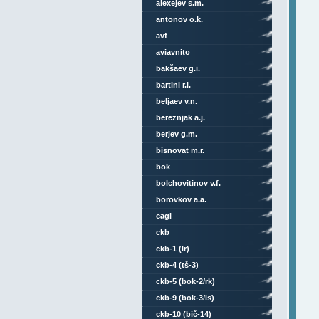
alexejev s.m.
antonov o.k.
avf
aviavnito
bakšaev g.i.
bartini r.l.
beljaev v.n.
bereznjak a.j.
berjev g.m.
bisnovat m.r.
bok
bolchovitinov v.f.
borovkov a.a.
cagi
ckb
ckb-1 (lr)
ckb-4 (tš-3)
ckb-5 (bok-2/rk)
ckb-9 (bok-3/is)
ckb-10 (bič-14)