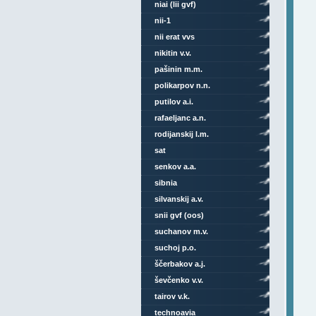
niai (lii gvf)
nii-1
nii erat vvs
nikitin v.v.
pašinin m.m.
polikarpov n.n.
putilov a.i.
rafaeljanc a.n.
rodijanskij l.m.
sat
senkov a.a.
sibnia
silvanskij a.v.
snii gvf (oos)
suchanov m.v.
suchoj p.o.
ščerbakov a.j.
ševčenko v.v.
tairov v.k.
technoavia