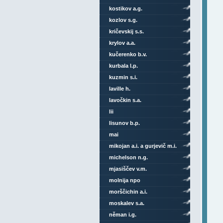
kostikov a.g.
kozlov s.g.
kričevskij s.s.
krylov a.a.
kučerenko b.v.
kurbala l.p.
kuzmin s.i.
laville h.
lavočkin s.a.
lii
lisunov b.p.
mai
mikojan a.i. a gurjevič m.i.
michelson n.g.
mjasiščev v.m.
molnija npo
morščichin a.i.
moskalev s.a.
něman i.g.