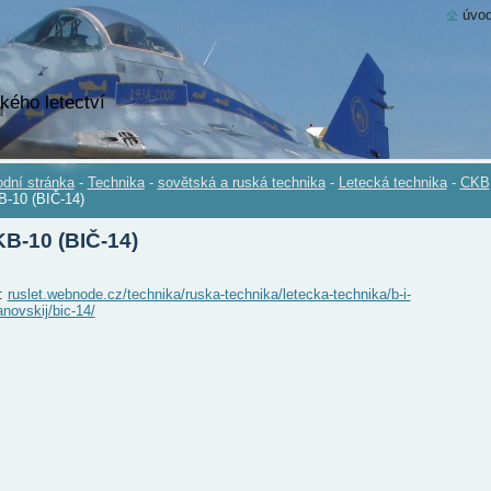
úvod
kého letectví
dní stránka
-
Technika
-
sovětská a ruská technika
-
Letecká technika
-
CKB
-10 (BIČ-14)
B-10 (BIČ-14)
.:
ruslet.webnode.cz/technika/ruska-technika/letecka-technika/b-i-
anovskij/bic-14/