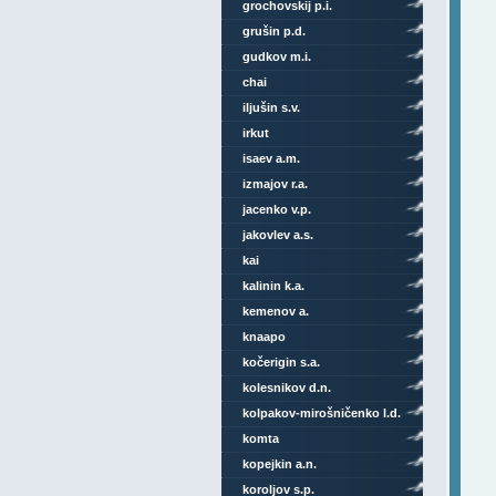
grochovskij p.i.
grušin p.d.
gudkov m.i.
chai
iljušin s.v.
irkut
isaev a.m.
izmajov r.a.
jacenko v.p.
jakovlev a.s.
kai
kalinin k.a.
kemenov a.
knaapo
kočerigin s.a.
kolesnikov d.n.
kolpakov-mirošničenko l.d.
komta
kopejkin a.n.
koroljov s.p.