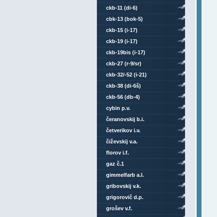
ckb-11 (di-6)
cbk-13 (bok-5)
ckb-15 (i-17)
ckb-19 (i-17)
ckb-19bis (i-17)
ckb-27 (r-9/sr)
ckb-32/-52 (i-21)
ckb-38 (di-6š)
ckb-56 (db-4)
cybin p.v.
čeranovskij b.i.
četverikov i.v.
čiževskij v.a.
florov i.f.
gaz č.1
gimmelfarb a.l.
gribovskij v.k.
grigorovič d.p.
grošev v.f.