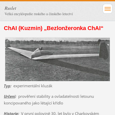
Ruslet
Velká encyklopedie ruského a čínského letectví
ChAI (Kuzmin) „Bezlonžeronka ChAI“
Typ
:
experimentální kluzák
Určení
:
prověření stability a ovladatelnosti letounu
koncipovaného jako létající křídlo
Historie
:
V první polovině 30. let bylo v Charkovském