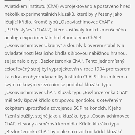
Aviatickém Institutu (ChAI) vyprojektováno a postaveno hned
několik experimentálních kluzáků, které byly řešeny jako
létající křídlo. Kromě typů „Osoaviachimovec ChAI“ a
„P.P.Postyšev“ (ChAI-2), které zastávaly funkci zmenšeného
analogu experimentálního letounu typu ChAI-4
„Osoaviachimovec Ukrainy“ a sloužily k ověření stability a
ovladatelnosti létajícího křídla s šípovou náběžnou hranou,
se jednalo o typ „Bezlonžeronka ChAI“. Tento jednomístný
celodřevěný stroj byl vyprojektován v roce 1934 profesorem
katedry aerohydrodynamiky institutu ChAI S.I. Kuzminem a
svým celkovým vzezřením se podobal kluzáku typu
„Osoaviachimovec ChAI“. Kluzák typu „Bezlonžeronka ChAI“
měl tedy šípové křídlo s trupovou gondolou s otevřeným
kokpitem uprostřed a zdvojenou SOP na koncích. K jeho
řízení sloužily, stejně jako u kluzáku typu „Osoaviachimovec
ChAI“, elevony a směrová kormidla. Křídlo kluzáku typu
„Bezlonžeronka ChAI“ bylo ale na rozdíl od křídel kluzáků