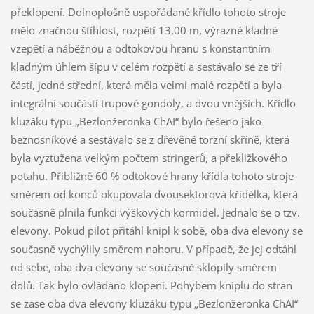
překlopení. Dolnoplošně uspořádané křídlo tohoto stroje
mělo značnou štíhlost, rozpětí 13,00 m, výrazné kladné
vzepětí a náběžnou a odtokovou hranu s konstantním
kladným úhlem šípu v celém rozpětí a sestávalo se ze tří
částí, jedné střední, která měla velmi malé rozpětí a byla
integrální součástí trupové gondoly, a dvou vnějších. Křídlo
kluzáku typu „Bezlonžeronka ChAI“ bylo řešeno jako
beznosníkové a sestávalo se z dřevěné torzní skříně, která
byla vyztužena velkým počtem stringerů, a překližkového
potahu. Přibližně 60 % odtokové hrany křídla tohoto stroje
směrem od konců okupovala dvousektorová křidélka, která
současně plnila funkci výškových kormidel. Jednalo se o tzv.
elevony. Pokud pilot přitáhl knipl k sobě, oba dva elevony se
současně vychýlily směrem nahoru. V případě, že jej odtáhl
od sebe, oba dva elevony se současně sklopily směrem
dolů. Tak bylo ovládáno klopení. Pohybem kniplu do stran
se zase oba dva elevony kluzáku typu „Bezlonžeronka ChAI“