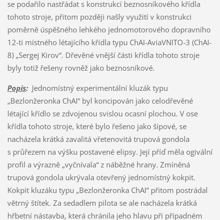
se podařilo nastřádat s konstrukcí beznosníkového křídla
tohoto stroje, přitom později našly využití v konstrukci
poměrně úspěšného lehkého jednomotorového dopravního
12-ti místného létajícího křídla typu ChAI-AviaVNITO-3 (ChAI-
8) „Sergej Kirov“. Dřevěné vnější části křídla tohoto stroje
byly totiž řešeny rovněž jako beznosníkové.
Popis
:
Jednomístný experimentální kluzák typu
„Bezlonžeronka ChAI“ byl koncipován jako celodřevěné
létající křídlo se zdvojenou svislou ocasní plochou. V ose
křídla tohoto stroje, které bylo řešeno jako šípové, se
nacházela krátká zavalitá vřetenovitá trupová gondola
s průřezem na výšku postavené elipsy. Její příď měla ogivální
profil a výrazně „vyčnívala“ z náběžné hrany. Zmíněná
trupová gondola ukrývala otevřený jednomístný kokpit.
Kokpit kluzáku typu „Bezlonžeronka ChAI“ přitom postrádal
větrný štítek. Za sedadlem pilota se ale nacházela krátká
hřbetní nástavba, která chránila jeho hlavu při případném