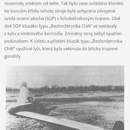
rozevíraly směrem od sebe. Tak bylo zase ovládáno klonění.
Ke koncům křídla tohoto stroje byla uchycena zdvojená
svislá ocasní plocha (SOP) s lichoběžníkovým tvarem. Obě
dvě SOP kluzáku typu „Bezlonžeronka ChAI“ se sestávaly
z kýlu a směrového kormidla. Zmíněný stroj nebyl opatřen
podvozkem. K vzletu a přistání kluzák typu „Bezlonžeronka
ChAI“ využíval lyži, která byla vetknuta do břicha trupové
gondoly.