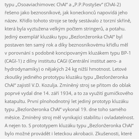
typu „Osoaviachimovec ChAI“ a „P.P.Postyšev“ (ChAI-2)
řešeno jako beznosníkové, jak koneckonců napovídá jeho
název. Křídlo tohoto stroje se tedy sestávalo z torzní skříně,
která byla vyztužena velkým počtem stringerů, a potahu.
Jediný exemplář kluzáku typu „Bezlonžeronka ChAI“ byl
postaven ten samý rok a díky beznosníkovému křídlu měl
v porovnání s podobně koncipovaným kluzákem typu BP-1
(CAGI-1) z dílny institutu CAGI (Centrální institut aero- a
hydrodynamiky) o nějakých 24 kg nižší hmotnost. Letové
zkoušky jediného prototypu kluzáku typu „Bezlonžeronka
ChAI“ zajistil V.D. Kozulja. Zmíněný stroj se přitom do oblak
poprvé vydal dne 14. září 1934, a to za využití gumičkového
katapultu. První plnohodnotný let jediný prototyp kluzáku
typu „Bezlonžeronka ChAI“ vykonal 19. dne toho samého
měsíce. Zmíněný stroj měl vynikající stabilitu i ovladatelnost.
A nejen to. S prototypem kluzáku typu „Bezlonžeronka ChAI“
bylo možné provádět i leteckou akrobacii. Zkušenosti, které