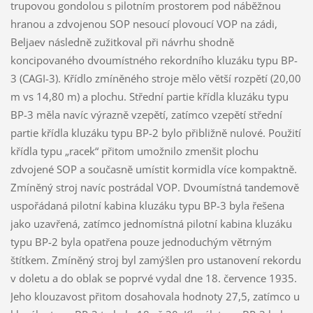
trupovou gondolou s pilotním prostorem pod náběžnou
hranou a zdvojenou SOP nesoucí plovoucí VOP na zádi,
Beljaev následně zužitkoval při návrhu shodně
koncipovaného dvoumístného rekordního kluzáku typu BP-
3 (CAGI-3). Křídlo zmíněného stroje mělo větší rozpětí (20,00
m vs 14,80 m) a plochu. Střední partie křídla kluzáku typu
BP-3 měla navíc výrazně vzepětí, zatímco vzepětí střední
partie křídla kluzáku typu BP-2 bylo přibližně nulové. Použití
křídla typu „racek“ přitom umožnilo zmenšit plochu
zdvojené SOP a současně umístit kormidla více kompaktně.
Zmíněný stroj navíc postrádal VOP. Dvoumístná tandemově
uspořádaná pilotní kabina kluzáku typu BP-3 byla řešena
jako uzavřená, zatímco jednomístná pilotní kabina kluzáku
typu BP-2 byla opatřena pouze jednoduchým větrným
štítkem. Zmíněný stroj byl zamýšlen pro ustanovení rekordu
v doletu a do oblak se poprvé vydal dne 18. července 1935.
Jeho klouzavost přitom dosahovala hodnoty 27,5, zatímco u