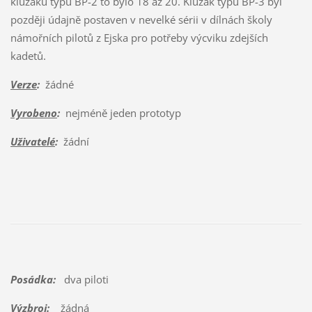
kluzáku typu BP-2 to bylo 18 až 20. Kluzák typu BP-3 byl
později údajně postaven v nevelké sérii v dílnách školy
námořních pilotů z Ejska pro potřeby výcviku zdejších
kadetů.
Verze
:
žádné
Vyrobeno
:
nejméně jeden prototyp
Uživatelé
:
žádní
Posádka:
dva piloti
Výzbroj:
žádná