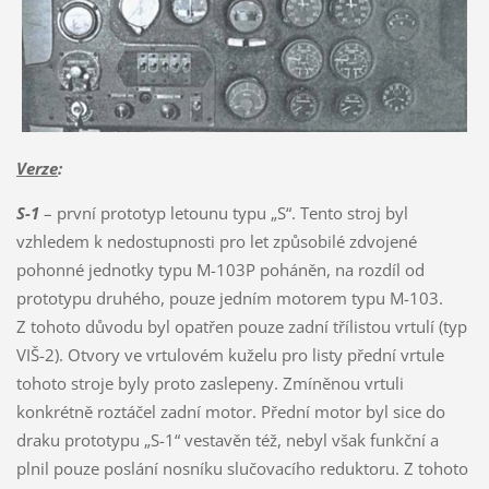
Verze
:
S-1
– první prototyp letounu typu „S“. Tento stroj byl
vzhledem k nedostupnosti pro let způsobilé zdvojené
pohonné jednotky typu M-103P poháněn, na rozdíl od
prototypu druhého, pouze jedním motorem typu M-103.
Z tohoto důvodu byl opatřen pouze zadní třílistou vrtulí (typ
VIŠ-2). Otvory ve vrtulovém kuželu pro listy přední vrtule
tohoto stroje byly proto zaslepeny. Zmíněnou vrtuli
konkrétně roztáčel zadní motor. Přední motor byl sice do
draku prototypu „S-1“ vestavěn též, nebyl však funkční a
plnil pouze poslání nosníku slučovacího reduktoru. Z tohoto