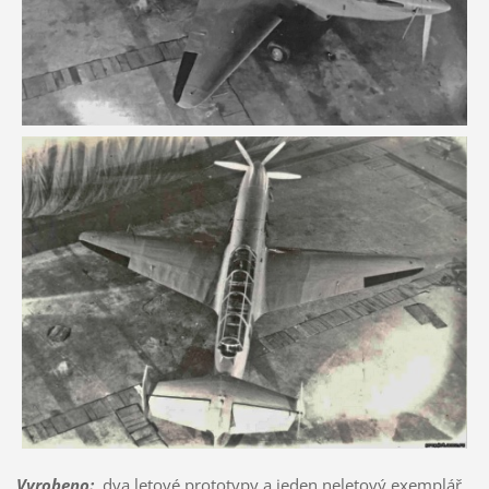
Vyrobeno
:
dva letové prototypy a jeden neletový exemplář