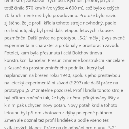
tento stroj zaostával i rychlostí. Rychlost prototypu „S-2“
totiž činila 570 km/h (ve výšce 4 600 m), což bylo o celých
70 km/h méně než bylo požadováno. Protože bylo navíc
zjištěno, že je profil křídla tohoto stroje nevhodný, padlo
rozhodnutí, aby byl před další etapou letových zkoušek
pozměněn. Další práce na prototypu „S-2“ měly již vysloveně
experimentální charakter a probíhaly v prostorách závodu
Fotolet, kam byla přesunuta i celá Bolchovitinova
konstrukční kancelář. Přesun zmíněné konstrukční kanceláře
z Kazaně do prostor zmíněného podniku, který byl
naplánován na březen roku 1940, spolu s jeho přestavbou
na letecký experimentální závod (č.293) ale další práce na
prototypu „S-2“ znatelně pozdržel. Profil křídla tohoto stroje
byl přitom změněn tak, že byly k němu přinýtovány lišty a
k nim pak uchycen nový potah. Nový potah křídla tohoto
letounu byl přitom zhotoven z dýhy polepené plátnem.
Změn ale doznal též profil křidélek a podle všeho též
vztlakových klapek. Práce na dolaďování prototypu „S-2“