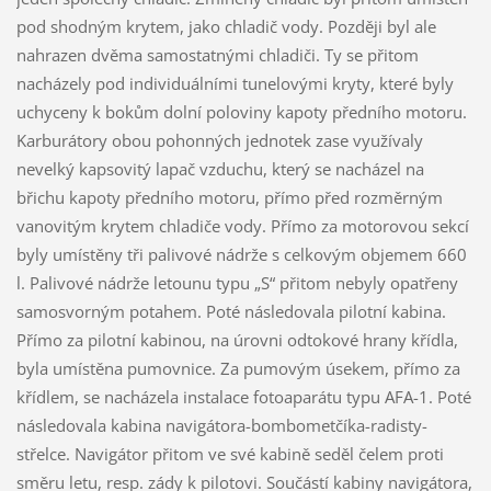
pod shodným krytem, jako chladič vody. Později byl ale
nahrazen dvěma samostatnými chladiči. Ty se přitom
nacházely pod individuálními tunelovými kryty, které byly
uchyceny k bokům dolní poloviny kapoty předního motoru.
Karburátory obou pohonných jednotek zase využívaly
nevelký kapsovitý lapač vzduchu, který se nacházel na
břichu kapoty předního motoru, přímo před rozměrným
vanovitým krytem chladiče vody. Přímo za motorovou sekcí
byly umístěny tři palivové nádrže s celkovým objemem 660
l. Palivové nádrže letounu typu „S“ přitom nebyly opatřeny
samosvorným potahem. Poté následovala pilotní kabina.
Přímo za pilotní kabinou, na úrovni odtokové hrany křídla,
byla umístěna pumovnice. Za pumovým úsekem, přímo za
křídlem, se nacházela instalace fotoaparátu typu AFA-1. Poté
následovala kabina navigátora-bombometčíka-radisty-
střelce. Navigátor přitom ve své kabině seděl čelem proti
směru letu, resp. zády k pilotovi. Součástí kabiny navigátora,