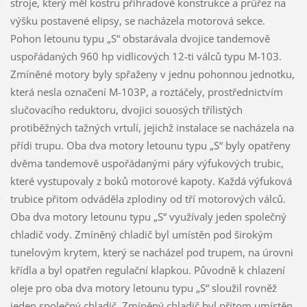
stroje, který měl kostru příhradové konstrukce a průřez na
výšku postavené elipsy, se nacházela motorová sekce.
Pohon letounu typu „S“ obstarávala dvojice tandemově
uspořádaných 960 hp vidlicových 12-ti válců typu M-103.
Zmíněné motory byly spřaženy v jednu pohonnou jednotku,
která nesla označení M-103P, a roztáčely, prostřednictvím
slučovacího reduktoru, dvojici souosých třílistých
protiběžných tažných vrtulí, jejichž instalace se nacházela na
přídi trupu. Oba dva motory letounu typu „S“ byly opatřeny
dvěma tandemově uspořádanými páry výfukových trubic,
které vystupovaly z boků motorové kapoty. Každá výfuková
trubice přitom odváděla zplodiny od tří motorových válců.
Oba dva motory letounu typu „S“ využívaly jeden společný
chladič vody. Zmíněný chladič byl umístěn pod širokým
tunelovým krytem, který se nacházel pod trupem, na úrovni
křídla a byl opatřen regulační klapkou. Původně k chlazení
oleje pro oba dva motory letounu typu „S“ sloužil rovněž
jeden společný chladič. Zmíněný chladič byl přitom umístěn