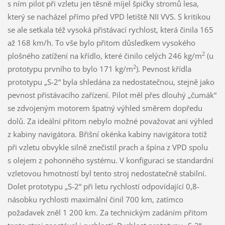
2
(u
2
prototypu prvního to bylo 171 kg/m
). Pevnost křídla
prototypu „S-2“ byla shledána za nedostatečnou, stejně jako
pevnost přistávacího zařízení. Pilot měl přes dlouhý „čumák“
se zdvojeným motorem špatný výhled směrem dopředu
dolů. Za ideální přitom nebylo možné považovat ani výhled
z kabiny navigátora. Břišní okénka kabiny navigátora totiž
při vzletu obvykle silně znečistil prach a špína z VPD spolu
s olejem z pohonného systému. V konfiguraci se standardní
vzletovou hmotností byl tento stroj nedostatečně stabilní.
Dolet prototypu „S-2“ při letu rychlostí odpovídající 0,8-
násobku rychlosti maximální činil 700 km, zatímco
požadavek zněl 1 200 km. Za technickým zadáním přitom