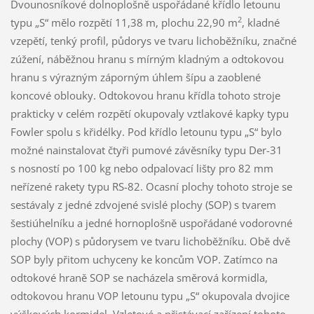
Dvounosníkové dolnoplošně uspořádané křídlo letounu
2
typu „S“ mělo rozpětí 11,38 m, plochu 22,90 m
, kladné
vzepětí, tenký profil, půdorys ve tvaru lichoběžníku, značné
zúžení, náběžnou hranu s mírným kladným a odtokovou
hranu s výrazným záporným úhlem šípu a zaoblené
koncové oblouky. Odtokovou hranu křídla tohoto stroje
prakticky v celém rozpětí okupovaly vztlakové kapky typu
Fowler spolu s křidélky. Pod křídlo letounu typu „S“ bylo
možné nainstalovat čtyři pumové závěsníky typu Der-31
s nosností po 100 kg nebo odpalovací lišty pro 82 mm
neřízené rakety typu RS-82. Ocasní plochy tohoto stroje se
sestávaly z jedné zdvojené svislé plochy (SOP) s tvarem
šestiúhelníku a jedné hornoplošně uspořádané vodorovné
plochy (VOP) s půdorysem ve tvaru lichoběžníku. Obě dvě
SOP byly přitom uchyceny ke koncům VOP. Zatímco na
odtokové hraně SOP se nacházela směrová kormidla,
odtokovou hranu VOP letounu typu „S“ okupovala dvojice
výškových kormidel. Vzletové a přistávací zařízení tohoto