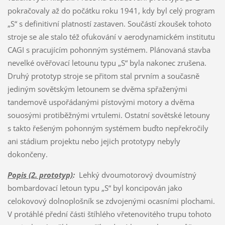
pokračovaly až do počátku roku 1941, kdy byl celý program
„S“ s definitivní platností zastaven. Součástí zkoušek tohoto
stroje se ale stalo též ofukování v aerodynamickém institutu
CAGI s pracujícím pohonným systémem. Plánovaná stavba
nevelké ověřovací letounu typu „S“ byla nakonec zrušena.
Druhý prototyp stroje se přitom stal prvním a současně
jediným sovětským letounem se dvěma spřaženými
tandemově uspořádanými pístovými motory a dvěma
souosými protiběžnými vrtulemi. Ostatní sovětské letouny
s takto řešeným pohonným systémem buďto nepřekročily
ani stádium projektu nebo jejich prototypy nebyly
dokončeny.
Popis (2. prototyp)
:
Lehký dvoumotorový dvoumístný
bombardovací letoun typu „S“ byl koncipován jako
celokovový dolnoplošník se zdvojenými ocasními plochami.
V protáhlé přední části štíhlého vřetenovitého trupu tohoto