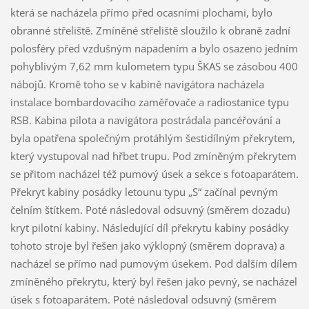
která se nacházela přímo před ocasními plochami, bylo
obranné střeliště. Zmíněné střeliště sloužilo k obraně zadní
polosféry před vzdušným napadením a bylo osazeno jedním
pohyblivým 7,62 mm kulometem typu ŠKAS se zásobou 400
nábojů. Kromě toho se v kabině navigátora nacházela
instalace bombardovacího zaměřovače a radiostanice typu
RSB. Kabina pilota a navigátora postrádala pancéřování a
byla opatřena společným protáhlým šestidílným překrytem,
který vystupoval nad hřbet trupu. Pod zmíněným překrytem
se přitom nacházel též pumový úsek a sekce s fotoaparátem.
Překryt kabiny posádky letounu typu „S“ začínal pevným
čelním štítkem. Poté následoval odsuvný (směrem dozadu)
kryt pilotní kabiny. Následující díl překrytu kabiny posádky
tohoto stroje byl řešen jako výklopný (směrem doprava) a
nacházel se přímo nad pumovým úsekem. Pod dalším dílem
zmíněného překrytu, který byl řešen jako pevný, se nacházel
úsek s fotoaparátem. Poté následoval odsuvný (směrem