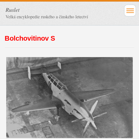
Ruslet
Velká encyklopedie ruského a čínského letectví
Bolchovitinov S