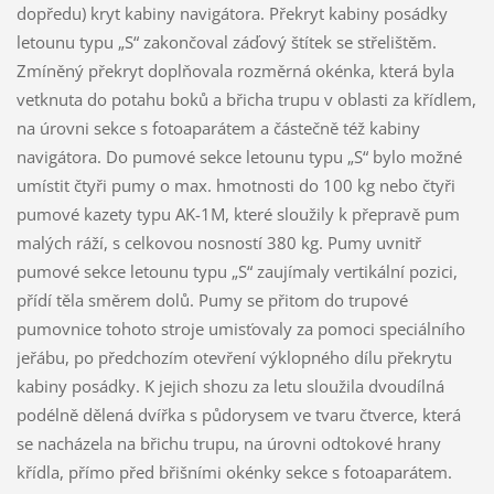
dopředu) kryt kabiny navigátora. Překryt kabiny posádky
letounu typu „S“ zakončoval záďový štítek se střelištěm.
Zmíněný překryt doplňovala rozměrná okénka, která byla
vetknuta do potahu boků a břicha trupu v oblasti za křídlem,
na úrovni sekce s fotoaparátem a částečně též kabiny
navigátora. Do pumové sekce letounu typu „S“ bylo možné
umístit čtyři pumy o max. hmotnosti do 100 kg nebo čtyři
pumové kazety typu AK-1M, které sloužily k přepravě pum
malých ráží, s celkovou nosností 380 kg. Pumy uvnitř
pumové sekce letounu typu „S“ zaujímaly vertikální pozici,
přídí těla směrem dolů. Pumy se přitom do trupové
pumovnice tohoto stroje umisťovaly za pomoci speciálního
jeřábu, po předchozím otevření výklopného dílu překrytu
kabiny posádky. K jejich shozu za letu sloužila dvoudílná
podélně dělená dvířka s půdorysem ve tvaru čtverce, která
se nacházela na břichu trupu, na úrovni odtokové hrany
křídla, přímo před břišními okénky sekce s fotoaparátem.