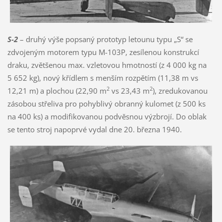
S-2
– druhý výše popsaný prototyp letounu typu „S“ se
zdvojeným motorem typu M-103P, zesílenou konstrukcí
draku, zvětšenou max. vzletovou hmotností (z 4 000 kg na
5 652 kg), nový křídlem s menším rozpětím (11,38 m vs
2
2
12,21 m) a plochou (22,90 m
vs 23,43 m
), zredukovanou
zásobou střeliva pro pohyblivý obranný kulomet (z 500 ks
na 400 ks) a modifikovanou podvěsnou výzbrojí. Do oblak
se tento stroj napoprvé vydal dne 20. března 1940.