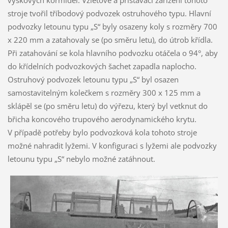
stroje tvořil tříbodový podvozek ostruhového typu. Hlavní
podvozky letounu typu „S“ byly osazeny koly s rozměry 700
x 220 mm a zatahovaly se (po směru letu), do útrob křídla.
Při zatahování se kola hlavního podvozku otáčela o 94°, aby
do křídelních podvozkových šachet zapadla naplocho.
Ostruhový podvozek letounu typu „S“ byl osazen
samostavitelným kolečkem s rozměry 300 x 125 mm a
sklápěl se (po směru letu) do výřezu, který byl vetknut do
břicha koncového trupového aerodynamického krytu.
V případě potřeby bylo podvozková kola tohoto stroje
možné nahradit lyžemi. V konfiguraci s lyžemi ale podvozky
letounu typu „S“ nebylo možné zatáhnout.