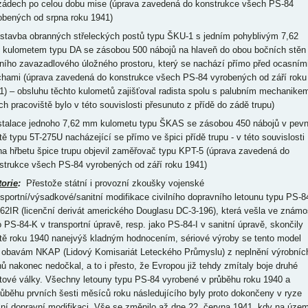
zádech po celou dobu mise (úprava zavedená do konstrukce všech PS-84
obených od srpna roku 1941)
estavba obranných střeleckých postů typu ŠKU-1 s jedním pohyblivým 7,62
kulometem typu DA se zásobou 500 nábojů na hlaveň do obou bočních stěn
ního zavazadlového úložného prostoru, který se nachází přímo před ocasním
chami (úprava zavedená do konstrukce všech PS-84 vyrobených od září roku
1) – obsluhu těchto kulometů zajišťoval radista spolu s palubním mechanike
ich pracoviště bylo v této souvislosti přesunuto z přídě do zádě trupu)
nstalace jednoho 7,62 mm kulometu typu ŠKAS se zásobou 450 nábojů v pev
etě typu 5T-275U nacházející se přímo ve špici přídě trupu - v této souvislosti
na hřbetu špice trupu objevil zaměřovač typu KPT-5 (úprava zavedená do
strukce všech PS-84 vyrobených od září roku 1941)
torie
:
Přestože státní i provozní zkoušky vojenské
nsportní/výsadkové/sanitní modifikace civilního dopravního letounu typu PS-8
62IR (licenční derivát amerického Douglasu DC-3-196), která vešla ve známo
o PS-84-K v transportní úpravě, resp. jako PS-84-I v sanitní úpravě, skončily
étě roku 1940 nanejvýš kladným hodnocením, sériové výroby se tento model
i obavám NKAP (Lidový Komisariát Leteckého Průmyslu) z neplnění výrobníc
nů nakonec nedočkal, a to i přesto, že Evropou již tehdy zmítaly boje druhé
tové války. Všechny letouny typu PS-84 vyrobené v průběhu roku 1940 a
růběhu prvních šesti měsíců roku následujícího byly proto dokončeny v ryze
ilní dopravní modifikaci. Vše se změnilo až dne 22. června 1941, kdy na územ