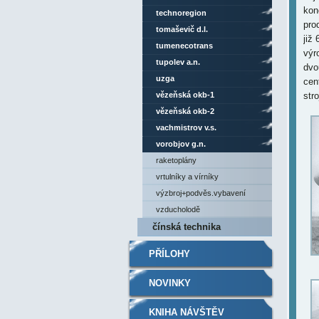
kon
technoregion
pro
tomaševič d.l.
již
tumenecotrans
výr
tupolev a.n.
dvo
uzga
cen
vězeňská okb-1
stro
vězeňská okb-2
vachmistrov v.s.
vorobjov g.n.
raketoplány
vrtulníky a vírníky
výzbroj+podvěs.vybavení
vzducholodě
čínská technika
PŘÍLOHY
NOVINKY
KNIHA NÁVŠTĚV