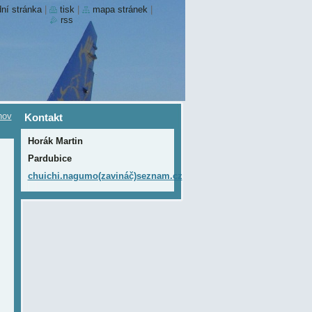
ní stránka
|
tisk
|
mapa stránek
|
rss
nov
Kontakt
Horák Martin
Pardubice
chuichi.nagumo(zavináč)seznam.cz