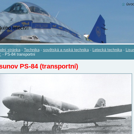
úvod
kého letectví
dní stránka
-
Technika
-
sovětská a ruská technika
-
Letecká technika
-
Lisu
.
-
PS-84 transportní
sunov PS-84 (transportní)