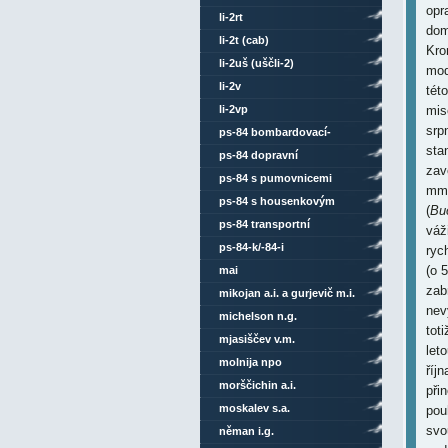
opr
li-2rt
dom
li-2t (cab)
Kro
li-2uš (uščli-2)
mod
li-2v
tét
li-2vp
mis
srp
ps-84 bombardovací-
sta
transportní
ps-84 dopravní
zav
ps-84 s pumovnicemi
mm 
ps-84 s housenkovým
(
Bu
podvozkem
ps-84 transportní
váž
ps-84-k/-84-i
ryc
(o 
mai
zab
mikojan a.i. a gurjevič m.i.
nev
michelson n.g.
tot
mjasiščev v.m.
let
molnija npo
říj
morščichin a.i.
při
moskalev s.a.
pou
svo
něman i.g.