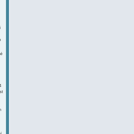
i
m
né
4
st
h
í