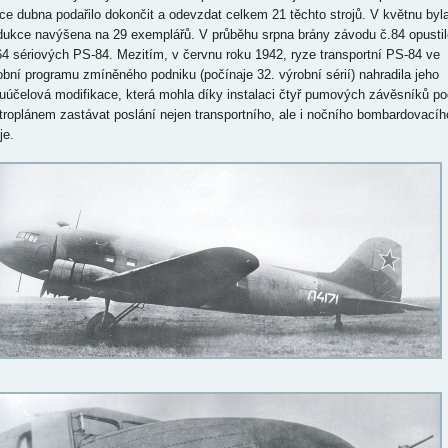
ce dubna podařilo dokončit a odevzdat celkem 21 těchto strojů. V květnu byl
dukce navýšena na 29 exemplářů. V průběhu srpna brány závodu č.84 opustil
 64 sériových PS-84. Mezitím, v červnu roku 1942, ryze transportní PS-84 ve
obní programu zmíněného podniku (počínaje 32. výrobní sérií) nahradila jeho
uúčelová modifikace, která mohla díky instalaci čtyř pumových závěsníků po
troplánem zastávat poslání nejen transportního, ale i nočního bombardovacíh
je.