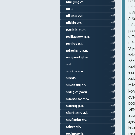
ned
niai (lii gvf)
tel
nii-1
zař
nii erat vvs
č.3
nikitin v.v.
taš
pašinin m.m.
pou
polikarpov n.n.
v T
měs
putilov a.i.
V p
rafaeljanc a.n.
zdv
rodijanskij l.m.
sér
sat
ned
senkov a.a.
zas
sibnia
cel
měd
silvanskij a.v.
kon
snii gvf (oos)
dve
suchanov m.v.
pod
suchoj p.o.
Smě
ščerbakov a.j.
str
ševčenko v.v.
zje
tairov v.k.
let
něj
technoavia