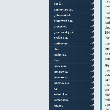
na 
gaz č.1
vyr
gimmelfarb a.l.
- v
gribovskij v.k.
mm 
grigorovič d.p.
zad
grošev v.f.
plo
grochovskij p.i.
194
(jej
grušin p.d.
gudkov m.i.
- i
laf
chai
se 
iljušin s.v.
kon
irkut
His
isaev a.m.
tra
izmajov r.a.
2M-
jacenko v.p.
jak
jakovlev a.s.
v l
kai
kul
kalinin k.a.
plá
svě
kemenov a.
v p
knaapo
civ