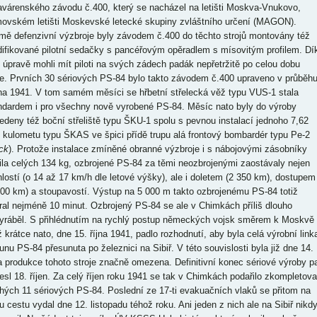
avárenského závodu č.400, který se nacházel na letišti Moskva-Vnukovo,
ovském letišti Moskevské letecké skupiny zvláštního určení (MAGON).
mě defenzivní výzbroje byly závodem č.400 do těchto strojů montovány též
ifikované pilotní sedačky s pancéřovým opěradlem s mísovitým profilem. Dí
o úpravě mohli mít piloti na svých zádech padák nepřetržitě po celou dobu
e. Prvních 30 sériových PS-84 bylo takto závodem č.400 upraveno v průběh
na 1941. V tom samém měsíci se hřbetní střelecká věž typu VUS-1 stala
ndardem i pro všechny nově vyrobené PS-84. Měsíc nato byly do výroby
edeny též boční střeliště typu ŠKU-1 spolu s pevnou instalací jednoho 7,62
kulometu typu ŠKAS ve špici přídě trupu alá frontový bombardér typu Pe-2
ck
). Protože instalace zmíněné obranné výzbroje i s nábojovými zásobníky
ila celých 134 kg, ozbrojené PS-84 za těmi neozbrojenými zaostávaly nejen
hlostí (o 14 až 17 km/h dle letové výšky), ale i doletem (2 350 km), dostupem
500 km) a stoupavostí. Výstup na 5 000 m takto ozbrojenému PS-84 totiž
ral nejméně 10 minut. Ozbrojený PS-84 se ale v Chimkách příliš dlouho
yráběl. S přihlédnutím na rychlý postup německých vojsk směrem k Moskvě
iž krátce nato, dne 15. října 1941, padlo rozhodnutí, aby byla celá výrobní link
ounu PS-84 přesunuta po železnici na Sibiř. V této souvislosti byla již dne 14.
na produkce tohoto stroje značně omezena. Definitivní konec sériové výroby p
nesl 18. říjen. Za celý říjen roku 1941 se tak v Chimkách podařilo zkompletova
hých 11 sériových PS-84. Poslední ze 17-ti evakuačních vlaků se přitom na
u cestu vydal dne 12. listopadu téhož roku. Ani jeden z nich ale na Sibiř nikd