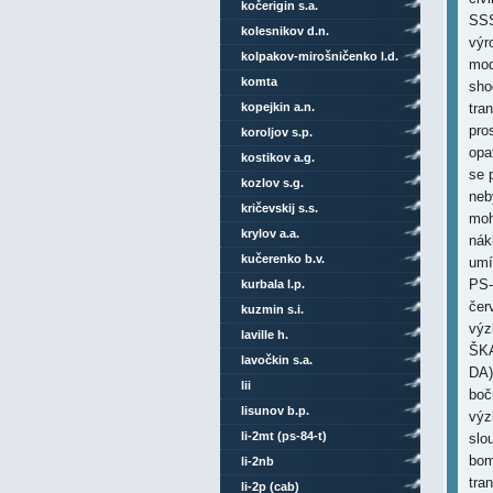
kočerigin s.a.
SSS
kolesnikov d.n.
výr
kolpakov-mirošničenko l.d.
mod
komta
sho
kopejkin a.n.
tra
pro
koroljov s.p.
opa
kostikov a.g.
se 
kozlov s.g.
neb
kričevskij s.s.
moh
krylov a.a.
nák
kučerenko b.v.
umí
PS-
kurbala l.p.
čer
kuzmin s.i.
výz
laville h.
ŠKA
lavočkin s.a.
DA)
lii
boč
lisunov b.p.
výz
li-2mt (ps-84-t)
slo
bom
li-2nb
tra
li-2p (cab)