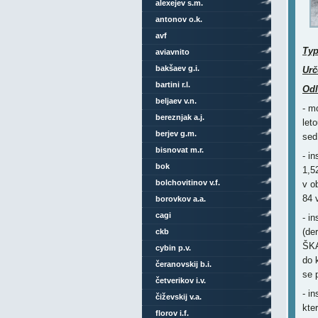
alexejev s.m.
antonov o.k.
avf
Ty
aviavnito
bakšaev g.i.
Urč
bartini r.l.
Odl
beljaev v.n.
- m
bereznjak a.j.
let
berjev g.m.
sed
bisnovat m.r.
- i
bok
1,5
bolchovitinov v.f.
v o
84 
borovkov a.a.
cagi
- i
(de
ckb
ŠKA
cybin p.v.
do 
čeranovskij b.i.
se 
četverikov i.v.
- i
čiževskij v.a.
kte
florov i.f.