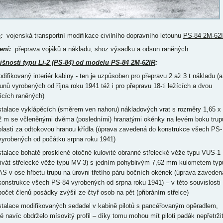
p
:
vojenská transportní modifikace civilního dopravního letounu
PS-84 2M-62
ení
:
přeprava vojáků a nákladu, shoz výsadku a odsun raněných
išnosti typu Li-2 (PS-84) od modelu PS-84 2M-62IR
:
odifikovaný interiér kabiny - ten je uzpůsoben pro přepravu 2 až 3 t nákladu (a
ounů vyrobených od října roku 1941 též i pro přepravu 18-ti ležících a dvou
ících raněných)
nstalace vyklápěcích (směrem ven nahoru) nákladových vrat s rozměry 1,65 x
2 m se včleněnými dvěma (posledními) hranatými okénky na levém boku trup
blasti za odtokovou hranou křídla (úprava zavedená do konstrukce všech PS-
vyrobených od počátku srpna roku 1941)
nstalace bohatě prosklené otočné kulovité obranné střelecké věže typu VUS-1
rivát střelecké věže typu MV-3) s jedním pohyblivým 7,62 mm kulometem typ
S v ose hřbetu trupu na úrovni třetího páru bočních okének (úprava zaveden
konstrukce všech PS-84 vyrobených od srpna roku 1941) – v této souvislosti
počet členů posádky zvýšil ze čtyř osob na pět (přibráním střelce)
nstalace modifikovaných sedadel v kabině pilotů s pancéřovaným opěradlem,
ré navíc obdrželo mísovitý profil – díky tomu mohou mít piloti padák nepřetrži