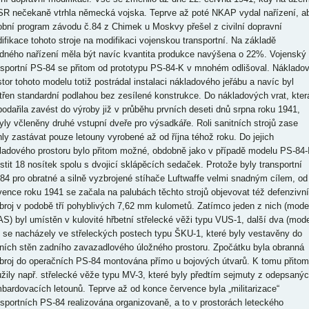
R nečekaně vtrhla německá vojska. Teprve až poté NKAP vydal nařízení, a
obní program závodu č.84 z Chimek u Moskvy přešel z civilní dopravní
ifikace tohoto stroje na modifikaci vojenskou transportní. Na základě
dného nařízení měla být navíc kvantita produkce navýšena o 22%. Vojenský
nsportní PS-84 se přitom od prototypu PS-84-K v mnohém odlišoval. Náklado
stor tohoto modelu totiž postrádal instalaci nákladového jeřábu a navíc byl
třen standardní podlahou bez zesílené konstrukce. Do nákladových vrat, kter
podařila zavést do výroby již v průběhu prvních deseti dnů srpna roku 1941,
yly včleněny druhé vstupní dveře pro výsadkáře. Roli sanitních strojů zase
ly zastávat pouze letouny vyrobené až od října téhož roku. Do jejich
ladového prostoru bylo přitom možné, obdobně jako v případě modelu PS-84-I
stit 18 nosítek spolu s dvojicí sklápěcích sedaček. Protože byly transportní
84 pro obratné a silně vyzbrojené stíhače Luftwaffe velmi snadným cílem, od
vence roku 1941 se začala na palubách těchto strojů objevovat též defenzivní
broj v podobě tří pohyblivých 7,62 mm kulometů. Zatímco jeden z nich (mode
S) byl umístěn v kulovité hřbetní střelecké věži typu VUS-1, další dva (mode
 se nacházely ve střeleckých postech typu ŠKU-1, které byly vestavěny do
ních stěn zadního zavazadlového úložného prostoru. Zpočátku byla obranná
broj do operačních PS-84 montována přímo u bojových útvarů. K tomu přitom
užily např. střelecké věže typu MV-3, které byly předtím sejmuty z odepsaný
bardovacích letounů. Teprve až od konce července byla „militarizace“
nsportních PS-84 realizována organizovaně, a to v prostorách leteckého