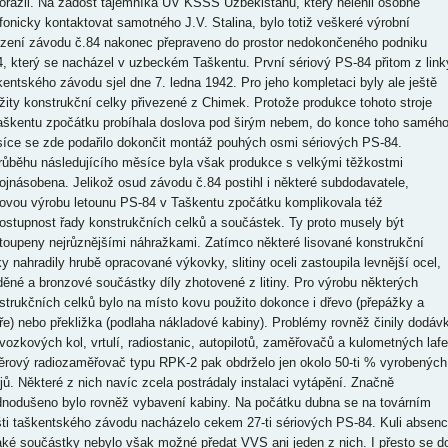
orazil. Na žádost tajemníka ÚV KSSS Uzbekistánu, který nelenil osobně
efonicky kontaktovat samotného J.V. Stalina, bylo totiž veškeré výrobní
ízení závodu č.84 nakonec přepraveno do prostor nedokončeného podniku
4, který se nacházel v uzbeckém Taškentu. První sériový PS-84 přitom z link
kentského závodu sjel dne 7. ledna 1942. Pro jeho kompletaci byly ale ještě
žity konstrukční celky přivezené z Chimek. Protože produkce tohoto stroje
aškentu zpočátku probíhala doslova pod širým nebem, do konce toho saméh
íce se zde podařilo dokončit montáž pouhých osmi sériových PS-84.
růběhu následujícího měsíce byla však produkce s velkými těžkostmi
ojnásobena. Jelikož osud závodu č.84 postihl i některé subdodavatele,
iovou výrobu letounu PS-84 v Taškentu zpočátku komplikovala též
ostupnost řady konstrukčních celků a součástek. Ty proto musely být
toupeny nejrůznějšími náhražkami. Zatímco některé lisované konstrukční
ky nahradily hrubě opracované výkovky, slitiny oceli zastoupila levnější ocel,
ěné a bronzové součástky díly zhotovené z litiny. Pro výrobu některých
strukčních celků bylo na místo kovu použito dokonce i dřevo (přepážky a
ře) nebo překližka (podlaha nákladové kabiny). Problémy rovněž činily dodáv
vozkových kol, vrtulí, radiostanic, autopilotů, zaměřovačů a kulometných lafe
rový radiozaměřovač typu RPK-2 pak obdrželo jen okolo 50-ti % vyrobených
ojů. Některé z nich navíc zcela postrádaly instalaci vytápění. Značně
dnodušeno bylo rovněž vybavení kabiny. Na počátku dubna se na továrním
išti taškentského závodu nacházelo cekem 27-ti sériových PS-84. Kuli absenc
aké součástky nebylo však možné předat VVS ani jeden z nich. I přesto se d