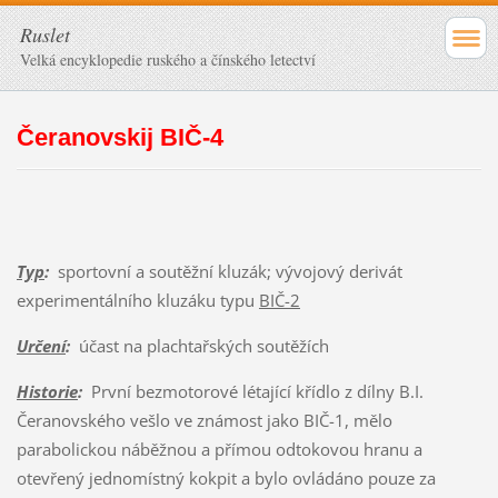
Ruslet
Velká encyklopedie ruského a čínského letectví
Čeranovskij BIČ-4
Typ
:
sportovní a soutěžní kluzák; vývojový derivát
experimentálního kluzáku typu
BIČ-2
Určení
:
účast na plachtařských soutěžích
Historie
:
První bezmotorové létající křídlo z dílny B.I.
Čeranovského vešlo ve známost jako BIČ-1, mělo
parabolickou náběžnou a přímou odtokovou hranu a
otevřený jednomístný kokpit a bylo ovládáno pouze za