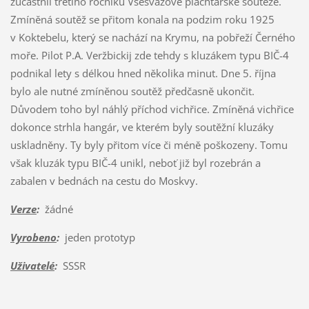
zúčastnil třetího ročníku Všesvazové plachtařské soutěže.
Zmíněná soutěž se přitom konala na podzim roku 1925
v Koktebelu, který se nachází na Krymu, na pobřeží Černého
moře. Pilot P.A. Veržbickij zde tehdy s kluzákem typu BIČ-4
podnikal lety s délkou hned několika minut. Dne 5. října
bylo ale nutné zmíněnou soutěž předčasně ukončit.
Důvodem toho byl náhlý příchod vichřice. Zmíněná vichřice
dokonce strhla hangár, ve kterém byly soutěžní kluzáky
uskladněny. Ty byly přitom více či méně poškozeny. Tomu
však kluzák typu BIČ-4 unikl, neboť již byl rozebrán a
zabalen v bednách na cestu do Moskvy.
Verze
:
žádné
Vyrobeno
:
jeden prototyp
Uživatelé
:
SSSR