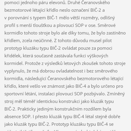
pomoci jednoho páru elevonů. Druhé Čeranovského
bezmotorové létající křídlo neslo označení BIČ-2 a
v porovnání s typem BIČ-1 mělo větší rozměry, odlišný
profil s menší tloušťkou a plovoucí SOP v ose. Směrové
kormidlo tohoto stroje bylo ale díky tomu, že bylo zastíněno
křídlem, zcela neúčinné. Z tohoto důvodu musel pilot
prototyp kluzáku typu BIČ-2 ovládat pouze za pomoci
křidélek, která současně zastávala funkci výškových
kormidel. Protože z výsledků letových zkoušek tohoto stroje
vyplynulo, že má dobrou ovladatelnost i bez směrového
kormidla, následující Čeranovského bezmotorového létající
křídlo, které vešlo ve známost jako BIČ-4 a bylo určeno pro
sportovní létání, instalaci plovoucí SOP pozbývalo. Zmíněný
stroj měl téměř identickou konstrukci jako kluzák typu
BIČ-2. Prakticky jediným konstrukčním rozdílem byla
absence SOP. I přesto kluzák typu BIČ-4 létal stejně dobře
jako kluzák typu BIČ-2. Prototyp kluzáku typu BIČ-4 se