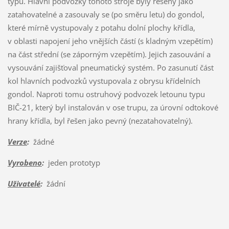
typu. Hlavní podvozky tohoto stroje byly řešeny jako
zatahovatelné a zasouvaly se (po směru letu) do gondol,
které mírně vystupovaly z potahu dolní plochy křídla,
v oblasti napojení jeho vnějších částí (s kladným vzepětím)
na část střední (se záporným vzepětím). Jejich zasouvání a
vysouvání zajišťoval pneumatický systém. Po zasunutí část
kol hlavních podvozků vystupovala z obrysu křídelních
gondol. Naproti tomu ostruhový podvozek letounu typu
BIČ-21, který byl instalován v ose trupu, za úrovní odtokové
hrany křídla, byl řešen jako pevný (nezatahovatelný).
Verze
:
žádné
Vyrobeno
:
jeden prototyp
Uživatelé
:
žádní