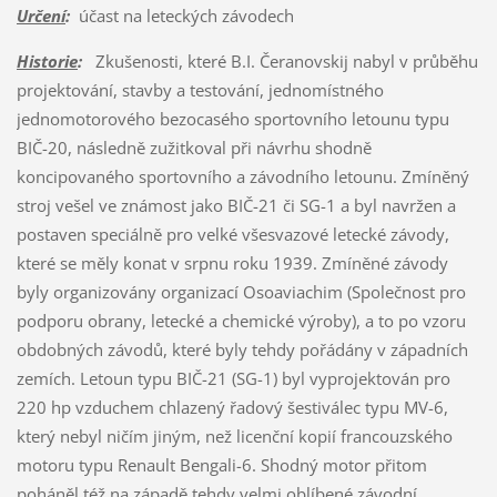
Určení
:
účast na leteckých závodech
Historie
:
Zkušenosti, které B.I. Čeranovskij nabyl v průběhu
projektování, stavby a testování, jednomístného
jednomotorového bezocasého sportovního letounu typu
BIČ-20, následně zužitkoval při návrhu shodně
koncipovaného sportovního a závodního letounu. Zmíněný
stroj vešel ve známost jako BIČ-21 či SG-1 a byl navržen a
postaven speciálně pro velké všesvazové letecké závody,
které se měly konat v srpnu roku 1939. Zmíněné závody
byly organizovány organizací Osoaviachim (Společnost pro
podporu obrany, letecké a chemické výroby), a to po vzoru
obdobných závodů, které byly tehdy pořádány v západních
zemích. Letoun typu BIČ-21 (SG-1) byl vyprojektován pro
220 hp vzduchem chlazený řadový šestiválec typu MV-6,
který nebyl ničím jiným, než licenční kopií francouzského
motoru typu Renault Bengali-6. Shodný motor přitom
poháněl též na západě tehdy velmi oblíbené závodní