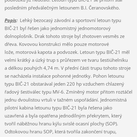
posledním předválečným letounem B.I. Čeranovského.
Popis
:
Lehký bezocasý závodní a sportovní letoun typu
BIČ-21 byl řešen jako jednomístný jednomotorový
dolnoplošník. Drak tohoto stroje byl zhotoven vesměs ze
dřeva. Kovovou konstrukci mělo pouze motorové
lože, motorová kapota a podvozek. Letoun typu BIČ-21 měl
velmi krátký a úzký trup s průřezem ve tvaru šestiúhelníku
a délkou pouhých 4,74 m. V přední části trupu tohoto stroje
se nacházela instalace pohonné jednotky. Pohon letounu
typu BIČ-21 obstarával jeden 220 hp vzduchem chlazený
řadový šestiválec typu MV-6. Zmíněný motor přitom roztáčel
jednu dvoulistou vrtuli v tažném uspořádání. Jednomístná
pilotní kabina letounu typu BIČ-21 byla řešena jako
uzavřená a byla opatřena jednodílným překrytem, který
tvořil náběžnou hranu kýlu svislé ocasní plochy (SOP).
Odtokovou hranu SOP, která tvořila zakončení trupu,