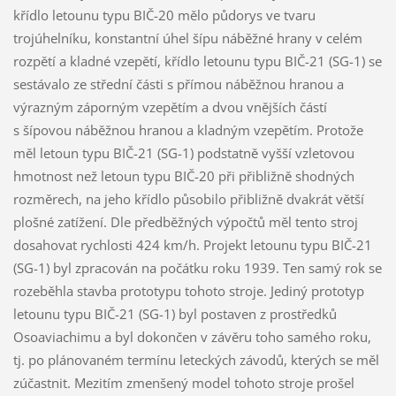
křídlo letounu typu BIČ-20 mělo půdorys ve tvaru
trojúhelníku, konstantní úhel šípu náběžné hrany v celém
rozpětí a kladné vzepětí, křídlo letounu typu BIČ-21 (SG-1) se
sestávalo ze střední části s přímou náběžnou hranou a
výrazným záporným vzepětím a dvou vnějších částí
s šípovou náběžnou hranou a kladným vzepětím. Protože
měl letoun typu BIČ-21 (SG-1) podstatně vyšší vzletovou
hmotnost než letoun typu BIČ-20 při přibližně shodných
rozměrech, na jeho křídlo působilo přibližně dvakrát větší
plošné zatížení. Dle předběžných výpočtů měl tento stroj
dosahovat rychlosti 424 km/h. Projekt letounu typu BIČ-21
(SG-1) byl zpracován na počátku roku 1939. Ten samý rok se
rozeběhla stavba prototypu tohoto stroje. Jediný prototyp
letounu typu BIČ-21 (SG-1) byl postaven z prostředků
Osoaviachimu a byl dokončen v závěru toho samého roku,
tj. po plánovaném termínu leteckých závodů, kterých se měl
zúčastnit. Mezitím zmenšený model tohoto stroje prošel