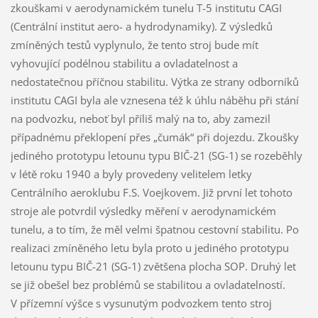
zkouškami v aerodynamickém tunelu T-5 institutu CAGI
(Centrální institut aero- a hydrodynamiky). Z výsledků
zmíněných testů vyplynulo, že tento stroj bude mít
vyhovující podélnou stabilitu a ovladatelnost a
nedostatečnou příčnou stabilitu. Výtka ze strany odborníků
institutu CAGI byla ale vznesena též k úhlu náběhu při stání
na podvozku, neboť byl příliš malý na to, aby zamezil
případnému překlopení přes „čumák“ při dojezdu. Zkoušky
jediného prototypu letounu typu BIČ-21 (SG-1) se rozeběhly
v létě roku 1940 a byly provedeny velitelem letky
Centrálního aeroklubu F.S. Voejkovem. Již první let tohoto
stroje ale potvrdil výsledky měření v aerodynamickém
tunelu, a to tím, že měl velmi špatnou cestovní stabilitu. Po
realizaci zmíněného letu byla proto u jediného prototypu
letounu typu BIČ-21 (SG-1) zvětšena plocha SOP. Druhý let
se již obešel bez problémů se stabilitou a ovladatelností.
V přízemní výšce s vysunutým podvozkem tento stroj