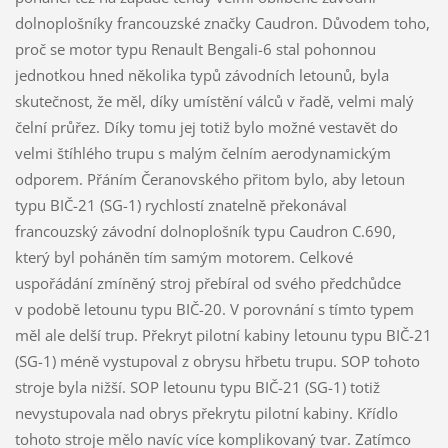
dolnoplošníky francouzské značky Caudron. Důvodem toho,
proč se motor typu Renault Bengali-6 stal pohonnou
jednotkou hned několika typů závodních letounů, byla
skutečnost, že měl, díky umístění válců v řadě, velmi malý
čelní průřez. Díky tomu jej totiž bylo možné vestavět do
velmi štíhlého trupu s malým čelním aerodynamickým
odporem. Přáním Čeranovského přitom bylo, aby letoun
typu BIČ-21 (SG-1) rychlostí znatelně překonával
francouzský závodní dolnoplošník typu Caudron C.690,
který byl poháněn tím samým motorem. Celkové
uspořádání zmíněný stroj přebíral od svého předchůdce
v podobě letounu typu BIČ-20. V porovnání s tímto typem
měl ale delší trup. Překryt pilotní kabiny letounu typu BIČ-21
(SG-1) méně vystupoval z obrysu hřbetu trupu. SOP tohoto
stroje byla nižší. SOP letounu typu BIČ-21 (SG-1) totiž
nevystupovala nad obrys překrytu pilotní kabiny. Křídlo
tohoto stroje mělo navíc více komplikovaný tvar. Zatímco