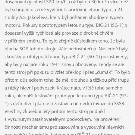
dosahoval rychlosti 320 km/h, což bylo o 30 km/h více, než
byl schopen u země vyvinout sportovní letoun typu Ja-21
z dílny A.S. Jakovleva, který byl poháněn shodným typem
motoru. Pokusy s prototypem letounu typu BIČ-21 (SG-1) o
dosažení vyšší rychlosti ale provázelo drobné chvění
v příčném směru. To bylo zřejmě důsledkem toho, že byla
plocha SOP tohoto stroje stále nedostatečná. Následně byly
zkoušky prototypu letounu typu BIČ-21 (SG-1) pozastaveny,
aby byly na jaře roku 1941 znovu obnoveny. Tehdy se ale
tento stroj při pokusu o vzlet překlopil přes „čumák“. To bylo
přitom důsledkem toho, že měl dlouhou a těžkou příď trupu
a nízký hlavní podvozek. Krátce nato, v létě toho samého
roku, ale další testování prototypu letounu typu BIČ-21 (SG-
1) s definitivní platností zastavila německá invaze do SSSR.
Všechny zkušební lety přitom tento stroj podnikl
s vysunutým zatahovatelným podvozkem. Na prověření
činnosti mechanismu pro zasouvání a vysouvání hlavních
podvozků již nedošlo. Letoun typu BIČ-21 se přitom stal