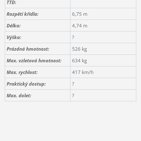
TTD:
Rozpětí křídla:
6,75 m
Délka:
4,74 m
Výška:
?
Prázdná hmotnost:
526 kg
Max. vzletová hmotnost:
634 kg
Max. rychlost:
417 km/h
Praktický dostup:
?
Max. dolet:
?