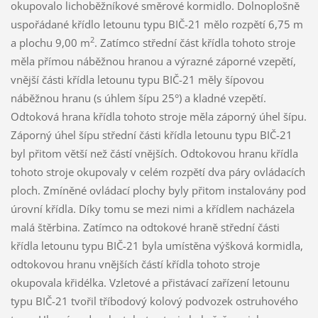
okupovalo lichoběžníkové směrové kormidlo. Dolnoplošně
uspořádané křídlo letounu typu BIČ-21 mělo rozpětí 6,75 m
2
a plochu 9,00 m
. Zatímco střední část křídla tohoto stroje
měla přímou náběžnou hranou a výrazné záporné vzepětí,
vnější části křídla letounu typu BIČ-21 měly šípovou
náběžnou hranu (s úhlem šípu 25°) a kladné vzepětí.
Odtoková hrana křídla tohoto stroje měla záporný úhel šípu.
Záporný úhel šípu střední části křídla letounu typu BIČ-21
byl přitom větší než částí vnějších. Odtokovou hranu křídla
tohoto stroje okupovaly v celém rozpětí dva páry ovládacích
ploch. Zmíněné ovládací plochy byly přitom instalovány pod
úrovní křídla. Díky tomu se mezi nimi a křídlem nacházela
malá štěrbina. Zatímco na odtokové hraně střední části
křídla letounu typu BIČ-21 byla umístěna výšková kormidla,
odtokovou hranu vnějších částí křídla tohoto stroje
okupovala křidélka. Vzletové a přistávací zařízení letounu
typu BIČ-21 tvořil tříbodový kolový podvozek ostruhového