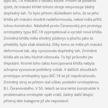
typu BIČ-18 máváno v oblaku kouře. Přitom se podařilo
zjistit, že mávání křídel tohoto stroje nevyvozuje žádný
dopředný tah. To bylo přitom důsledkem toho, že se jeho
křídla při mávání vhodně nedeformovala, neboť měla příliš
tuhou konstrukci. Následně proto Čeranovskij pro prototyp
ornitoptéry typu BIČ-18 vyprojektoval a vyrobil nová křídla.
Zmíněná křídla měla shodný půdorys a plochu jako ta
předešlá, byla však elastická. Díky tomu se měla při mávání
deformovat tak, aby vyvozovala dopředný tah. Zmíněná
křídla ale za letu hlučně vibrovala. To byl průvodní jev
třepotání. Kromě toho takto koncipovaná křídla nebyla
schopna vyvozovat potřebný vztlak. V dalších zkouškách
prototypu ornitoptéry typu BIČ-18 se již nepokračovalo.
Zmíněný stroj se přitom stal vůbec poslední ornitoptérou
B.I. Čeranovského. V 50. letech se sice tento konstruktér k
problematice ornitoptér opět vrátil, žádný další létající
přístroj této kategorie již ale nepostavil.