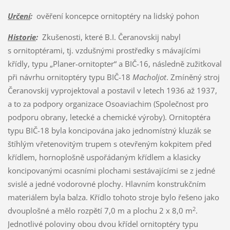
Určení
:
ověření koncepce ornitoptéry na lidský pohon
Historie
:
Zkušenosti, které B.I. Čeranovskij nabyl
s ornitoptérami, tj. vzdušnými prostředky s mávajícími
křídly, typu „Planer-ornitopter“ a BIČ-16, následně zužitkoval
při návrhu ornitoptéry typu BIČ-18
Macholjot
. Zmíněný stroj
Čeranovskij vyprojektoval a postavil v letech 1936 až 1937,
a to za podpory organizace Osoaviachim (Společnost pro
podporu obrany, letecké a chemické výroby). Ornitoptéra
typu BIČ-18 byla koncipována jako jednomístný kluzák se
štíhlým vřetenovitým trupem s otevřeným kokpitem před
křídlem, hornoplošně uspořádaným křídlem a klasicky
koncipovanými ocasními plochami sestávajícími se z jedné
svislé a jedné vodorovné plochy. Hlavním konstrukčním
materiálem byla balza. Křídlo tohoto stroje bylo řešeno jako
2
dvouplošné a mělo rozpětí 7,0 m a plochu 2 x 8,0 m
.
Jednotlivé poloviny obou dvou křídel ornitoptéry typu