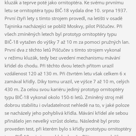
kluzák a teprve poté jako ornitoptéra. Ke svému prvnímu
letu se ornitoptéra typu BIČ-18 vydala dne 10. srpna 1937.
První čtyři lety s tímto strojem provedl, na letišti v osadě
Tajninka nacházející se poblíž Moskvy, pilot Piščučev. Při
všech zmíněných letech byl prototyp ornitoptéry typu
BIČ-18 vytažen do výšky 7 až 10 m za pomoci pružných lan.
První dva z těchto letů Piščučev s tímto strojem vykonal
v režimu kluzák, tedy bez uvedení mechanismu mávání
křídel do chodu. Při těchto dvou letech přitom urazil
vzdálenost 120 až 130 m. Při čtvrtém letu však celkem 6 x
zamával křídly. Díky tomu urazil, ve výšce 7 až 10 m, celých
430 m. Za celou svou kariéru jediný prototyp ornitoptéry
typu BIČ-18 vykonal okolo 150-ti letů. Zmíněný stroj měl
dobrou stabilitu i ovladatelnost nehledě na to, v jaké poloze
se nacházely jeho pohyblivá křídla. Mávání křídel ale sebou
přinášelo jen nevelký vzrůst doletu. Následně byl proto
proveden test, při kterém bylo s křídly prototypu ornitoptéry