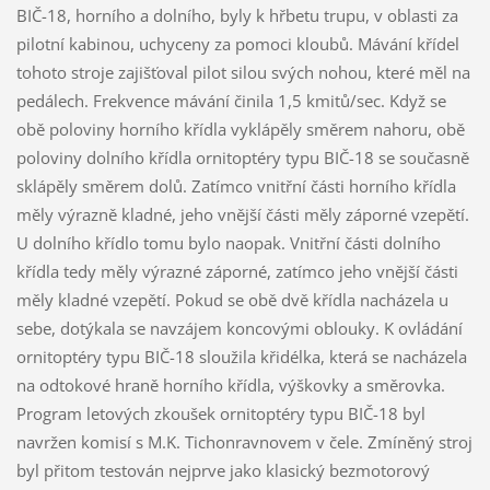
BIČ-18, horního a dolního, byly k hřbetu trupu, v oblasti za
pilotní kabinou, uchyceny za pomoci kloubů. Mávání křídel
tohoto stroje zajišťoval pilot silou svých nohou, které měl na
pedálech. Frekvence mávání činila 1,5 kmitů/sec. Když se
obě poloviny horního křídla vyklápěly směrem nahoru, obě
poloviny dolního křídla ornitoptéry typu BIČ-18 se současně
sklápěly směrem dolů. Zatímco vnitřní části horního křídla
měly výrazně kladné, jeho vnější části měly záporné vzepětí.
U dolního křídlo tomu bylo naopak. Vnitřní části dolního
křídla tedy měly výrazné záporné, zatímco jeho vnější části
měly kladné vzepětí. Pokud se obě dvě křídla nacházela u
sebe, dotýkala se navzájem koncovými oblouky. K ovládání
ornitoptéry typu BIČ-18 sloužila křidélka, která se nacházela
na odtokové hraně horního křídla, výškovky a směrovka.
Program letových zkoušek ornitoptéry typu BIČ-18 byl
navržen komisí s M.K. Tichonravnovem v čele. Zmíněný stroj
byl přitom testován nejprve jako klasický bezmotorový