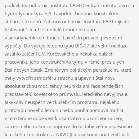
podíleli též odborníci institutu CAGI (Centrální institut aero- a
hydrodynamiky) a S.A. Lavočkin, budoucí konstruktér
stíhacích letounů. Zatímco odborníci institutu CAGI zajistili
testování 1:5 a 1:2 modelů tohoto letounu
v aerodynamickém tunelu, Lavočkin provedl pevnostní
výpočty. Do vývoje letounu typu BIČ-17 ale velmi neblaze
zasáhlo zatčení L.V. Kurčevského a několika dalších
pracovníku jeho konstrukčního týmu v rámci proslulých
Stalinových čistek. Zmíněným politickým persekucím, které
měly vytvořit atmosféru strachu a upevnit Stalinovu
absolutistickou moc, tehdy neunikla ani řada tehdejších
představitelů sovětského průmyslu, leteckého nevyjímaje.
Jakýkoliv neúspěch ve zkušebním programu nějakého
prototypu nového letounu nebo pouhá pomluva mohla
v této temné době vést k okamžitému ukončení kariéry,
zatčení nebo dokonce popravě do té doby velmi úspěšného
leteckého konstruktéra. NKVD (Lidový komisariát vnitřních