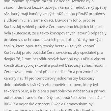
minimálním zpětným rázem. Posledně uvedené bylo
zásadní devízou bezzákluzových kanónů, neboť velký zpětný
ráz, který mají kanóny velkých ráží, sebou přináší problémy
s udržením cíle v zaměřovači. Důvodem toho, proč se
Kurčevskij vzhlédl právě v Čeranovského létajících křídlech
byla skutečnost, že u takto koncipovaných letounů odpadaly
problémy s ochranou ocasních ploch před účinky horkých
spalin, které opouštěly trysky bezzákluzových kanónů.
Kurčevskij proto požádal Čeranovského, aby speciálně pro
dvojici 76,2 mm bezzákluzových kanónů typu APK-4 vlastní
konstrukce vyprojektoval a postavil bezocasý stíhací letoun.
Čeranovskij tento úkol přijal s nadšením a pro zmíněné
kanóny navrhl jednomotorový jednomístný bezocasý
dolnoplošník s krátkým vřetenovitým trupem, který byl
zakončen SOP, a křídlem s parabolickou náběžnou a přímou
odtokovou hranou. Zmíněný stroj obdržel tovární označení
BIČ-17 a vojenské označení PI-22 a Čeranovským byl
vyprojektován v prostorách závodu č.38 z Podlipek u