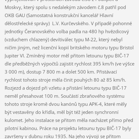
Moskvy, který spolu s nedalekým závodem č.8 patřil pod
OKB GAU (Samostatná konstrukční kancelář Hlavní
dělostřelecké správy) L.V. Kurčevského. V případě pohonné
jednotky Čeranovského volba padla na 480 hp hvězdicový
(vzduchem chlazený) devítiválec typu M-22, který nebyl
ničím jiným, než licenční kopií britského motoru typu Bristol
Jupiter VI. Zmíněný motor měl přitom letounu typu BIČ-17
dle předběžných výpočtů zajistit rychlost 395 km/h (ve výšce
3 000 m), dostup 7 800 m a dolet 500 km. Přistávací
rychlost tohoto stroje měla činit pouhých 80 až 85 km/h.
Rozjezd a dojezd při vzletu a přistání letounu typu BIČ-17
neměl přesahovat 100 m. Součástí zbraňového systému
tohoto stroje kromě dvou kanónů typu APK-4, které měly
být vestavěny do křídla, měl být též jeden synchronní
kulomet. Jeho instalace se přitom měla nacházet přímo před
pilotní kabinou. Práce na projektu letounu typu BIČ-17 byly
završeny v dubnu roku 1935. Na jeho vývoji se přitom