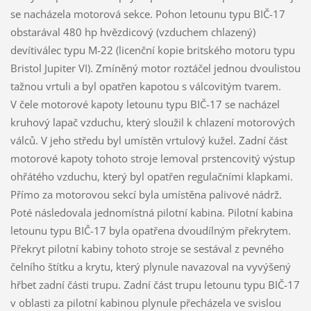
se nacházela motorová sekce. Pohon letounu typu BIČ-17
obstarával 480 hp hvězdicový (vzduchem chlazený)
devítiválec typu M-22 (licenční kopie britského motoru typu
Bristol Jupiter VI). Zmíněný motor roztáčel jednou dvoulistou
tažnou vrtuli a byl opatřen kapotou s válcovitým tvarem.
V čele motorové kapoty letounu typu BIČ-17 se nacházel
kruhový lapač vzduchu, který sloužil k chlazení motorových
válců. V jeho středu byl umístěn vrtulový kužel. Zadní část
motorové kapoty tohoto stroje lemoval prstencovitý výstup
ohřátého vzduchu, který byl opatřen regulačními klapkami.
Přímo za motorovou sekcí byla umístěna palivové nádrž.
Poté následovala jednomístná pilotní kabina. Pilotní kabina
letounu typu BIČ-17 byla opatřena dvoudílným překrytem.
Překryt pilotní kabiny tohoto stroje se sestával z pevného
čelního štítku a krytu, který plynule navazoval na vyvýšený
hřbet zadní části trupu. Zadní část trupu letounu typu BIČ-17
v oblasti za pilotní kabinou plynule přecházela ve svislou