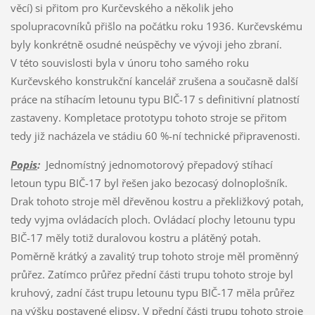
věcí) si přitom pro Kurčevského a několik jeho
spolupracovníků přišlo na počátku roku 1936. Kurčevskému
byly konkrétně osudné neúspěchy ve vývoji jeho zbraní.
V této souvislosti byla v únoru toho samého roku
Kurčevského konstrukční kancelář zrušena a současně další
práce na stíhacím letounu typu BIČ-17 s definitivní platností
zastaveny. Kompletace prototypu tohoto stroje se přitom
tedy již nacházela ve stádiu 60 %-ní technické připravenosti.
Popis
:
Jednomístný jednomotorový přepadový stíhací
letoun typu BIČ-17 byl řešen jako bezocasý dolnoplošník.
Drak tohoto stroje měl dřevěnou kostru a překližkový potah,
tedy vyjma ovládacích ploch. Ovládací plochy letounu typu
BIČ-17 měly totiž duralovou kostru a plátěný potah.
Poměrně krátký a zavalitý trup tohoto stroje měl proměnný
průřez. Zatímco průřez přední části trupu tohoto stroje byl
kruhový, zadní část trupu letounu typu BIČ-17 měla průřez
na výšku postavené elipsy. V přední části trupu tohoto stroje