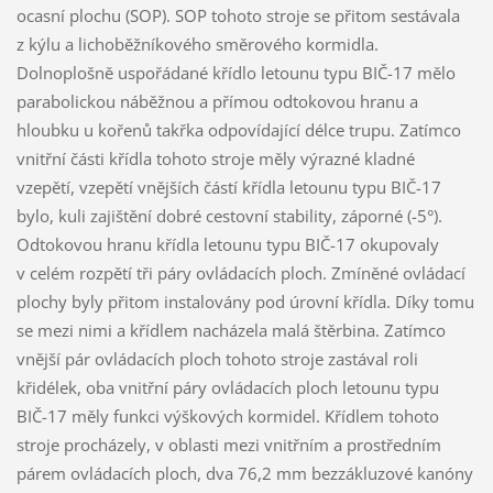
ocasní plochu (SOP). SOP tohoto stroje se přitom sestávala
z kýlu a lichoběžníkového směrového kormidla.
Dolnoplošně uspořádané křídlo letounu typu BIČ-17 mělo
parabolickou náběžnou a přímou odtokovou hranu a
hloubku u kořenů takřka odpovídající délce trupu. Zatímco
vnitřní části křídla tohoto stroje měly výrazné kladné
vzepětí, vzepětí vnějších částí křídla letounu typu BIČ-17
bylo, kuli zajištění dobré cestovní stability, záporné (-5°).
Odtokovou hranu křídla letounu typu BIČ-17 okupovaly
v celém rozpětí tři páry ovládacích ploch. Zmíněné ovládací
plochy byly přitom instalovány pod úrovní křídla. Díky tomu
se mezi nimi a křídlem nacházela malá štěrbina. Zatímco
vnější pár ovládacích ploch tohoto stroje zastával roli
křidélek, oba vnitřní páry ovládacích ploch letounu typu
BIČ-17 měly funkci výškových kormidel. Křídlem tohoto
stroje procházely, v oblasti mezi vnitřním a prostředním
párem ovládacích ploch, dva 76,2 mm bezzákluzové kanóny