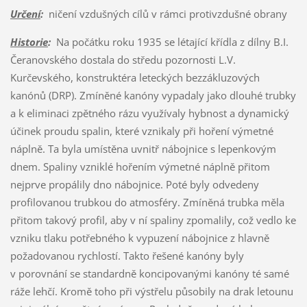
Určení
:
ničení vzdušných cílů v rámci protivzdušné obrany
Historie
:
Na počátku roku 1935 se létající křídla z dílny B.I.
Čeranovského dostala do středu pozornosti L.V.
Kurčevského, konstruktéra leteckých bezzákluzových
kanónů (DRP). Zmíněné kanóny vypadaly jako dlouhé trubky
a k eliminaci zpětného rázu využívaly hybnost a dynamický
účinek proudu spalin, které vznikaly při hoření výmetné
náplně. Ta byla umístěna uvnitř nábojnice s lepenkovým
dnem. Spaliny vzniklé hořením výmetné náplně přitom
nejprve propálily dno nábojnice. Poté byly odvedeny
profilovanou trubkou do atmosféry. Zmíněná trubka měla
přitom takový profil, aby v ní spaliny zpomalily, což vedlo ke
vzniku tlaku potřebného k vypuzení nábojnice z hlavně
požadovanou rychlostí. Takto řešené kanóny byly
v porovnání se standardně koncipovanými kanóny té samé
ráže lehčí. Kromě toho při výstřelu působily na drak letounu