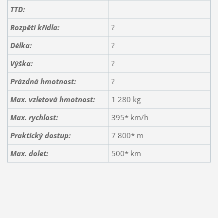
TTD:
Rozpětí křídla:
?
Délka:
?
Výška:
?
Prázdná hmotnost:
?
Max. vzletová hmotnost:
1 280 kg
Max. rychlost:
395* km/h
Praktický dostup:
7 800* m
Max. dolet:
500* km