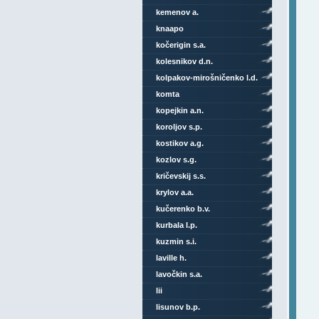
kemenov a.
knaapo
kočerigin s.a.
kolesnikov d.n.
kolpakov-mirošničenko l.d.
komta
kopejkin a.n.
koroljov s.p.
kostikov a.g.
kozlov s.g.
kričevskij s.s.
krylov a.a.
kučerenko b.v.
kurbala l.p.
kuzmin s.i.
laville h.
lavočkin s.a.
lii
lisunov b.p.