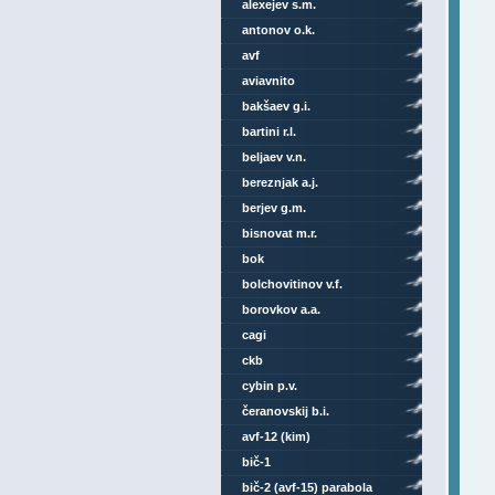
alexejev s.m.
antonov o.k.
avf
aviavnito
bakšaev g.i.
bartini r.l.
beljaev v.n.
bereznjak a.j.
berjev g.m.
bisnovat m.r.
bok
bolchovitinov v.f.
borovkov a.a.
cagi
ckb
cybin p.v.
čeranovskij b.i.
avf-12 (kim)
bič-1
bič-2 (avf-15) parabola