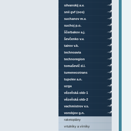
silvanskij a.v.
snii gvf (oos)
suchanov m.v.
suchoj p.o.
ščerbakov a.j.
ševčenko v.v.
tairov v.k.
technoavia
technoregion
tomaševič d.l.
tumenecotrans
tupolev a.n.
uzga
vězeňská okb-1
vězeňská okb-2
vachmistrov v.s.
vorobjov g.n.
raketoplány
vrtulníky a vírníky