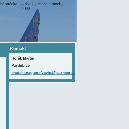
ní stránka
|
tisk
|
mapa stránek
|
rss
Kontakt
Horák Martin
Pardubice
chuichi.nagumo(zavináč)seznam.cz