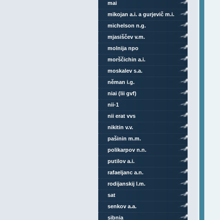
mai
mikojan a.i. a gurjevič m.i.
michelson n.g.
mjasiščev v.m.
molnija npo
morščichin a.i.
moskalev s.a.
něman i.g.
niai (lii gvf)
nii-1
nii erat vvs
nikitin v.v.
pašinin m.m.
polikarpov n.n.
putilov a.i.
rafaeljanc a.n.
rodijanskij l.m.
sat
senkov a.a.
sibnia