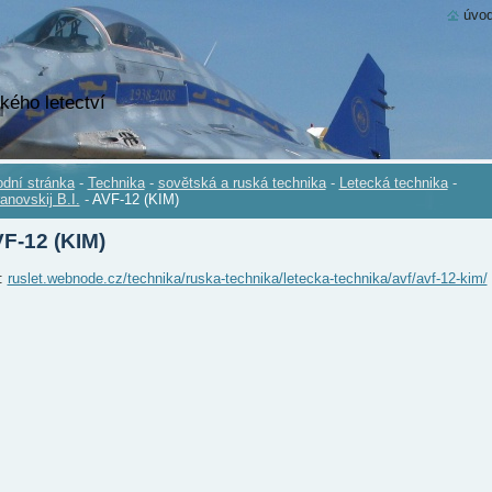
úvod
kého letectví
dní stránka
-
Technika
-
sovětská a ruská technika
-
Letecká technika
-
anovskij B.I.
-
AVF-12 (KIM)
F-12 (KIM)
.:
ruslet.webnode.cz/technika/ruska-technika/letecka-technika/avf/avf-12-kim/