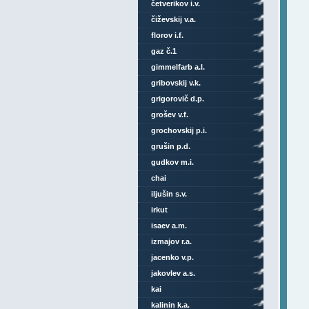
četverikov i.v.
čiževskij v.a.
florov i.f.
gaz č.1
gimmelfarb a.l.
gribovskij v.k.
grigorovič d.p.
grošev v.f.
grochovskij p.i.
grušin p.d.
gudkov m.i.
chai
iljušin s.v.
irkut
isaev a.m.
izmajov r.a.
jacenko v.p.
jakovlev a.s.
kai
kalinin k.a.