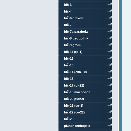
bič-3
bič-4
bič-6 drakon
bič-7
bič-7a parabola
bič-8 treugolnik
bič-9 grom
bič-11 (rp-1)
bič-12
bič-13
bič-14 (ckb-10)
bič-16
bič-17 (pi-22)
bič-18 macholjot
bič-20 pioner
bič-21 (sg-1)
bič-22 (če-22)
bič-23
planer-ornitopter