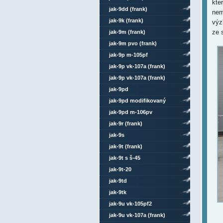
kte
jak-9dd (frank)
nem
jak-9k (frank)
výz
ze 
jak-9m (frank)
jak-9m pvo (frank)
jak-9p m-105pf
jak-9p vk-107a (frank)
jak-9p vk-107a (frank)
celokovový
jak-9pd
jak-9pd modifikovaný
jak-9pd m-106pv
jak-9r (frank)
jak-9s
jak-9t (frank)
jak-9t s š-45
jak-9t-20
jak-9td
jak-9tk
jak-9u vk-105pf2
jak-9u vk-107a (frank)