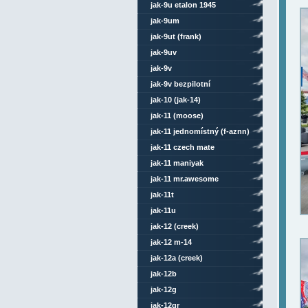
jak-9u etalon 1945
jak-9um
jak-9ut (frank)
jak-9uv
jak-9v
jak-9v bezpilotní
jak-10 (jak-14)
jak-11 (moose)
jak-11 jednomístný (f-aznn)
jak-11 czech mate
jak-11 maniyak
jak-11 mr.awesome
jak-11t
jak-11u
jak-12 (creek)
jak-12 m-14
jak-12a (creek)
jak-12b
jak-12g
jak-12gr