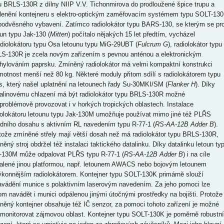
u BRLS-130R z dílny NIIP V.V. Tichonmirova do prodloužené špice trupu a
lenění kontejneru s elektro-optickým zaměřovacím systémem typu SOLT-13
podvěsného vybavení. Zatímco radiolokátor typu BARS-130, se kterým se pr
oun typu Jak-130 (
Mitten
) počítalo nějakých 15 let předtím, vycházel
adiolokátoru typu Osa letounu typu MiG-29UBT (
Fulcrum G
), radiolokátor typu
S-130R je zcela novým zařízením s pevnou anténou a elektronickým
hylováním paprsku. Zmíněný radiolokátor má velmi kompaktní konstrukci
motnost menší než 80 kg. Některé moduly přitom sdílí s radiolokátorem typu
s, který našel uplatnění na letounech řady Su-30MKI/SM (
Flanker H
). Díky
alinovému chlazení má být radiolokátor typu BRLS-130R možné
problémově provozovat i v horkých tropických oblastech. Instalace
iolokátoru letounu typu Jak-130M umožňuje používat mimo jiné též PLŘS
edního dosahu s aktivním RL navedením typu R-77-1 (
RS-AA-12B Adder B
).
tože zmíněné střely mají větší dosah než má radiolokátor typu BRLS-130R,
něný stroj obdržel též instalaci taktického datalinku. Díky datalinku letoun ty
-130M může odpalovat PLŘS typu R-77-1 (
RS-AA-12B Adder B
) i na cíle
alené jinou platformou, např. letounem AWACS nebo bojovým letounem
ýkonnějším radiolokátorem. Kontejner typu SOLT-130K primárně slouží
avádění munice s polaktivním laserovým navedením. Za jeho pomoci lze
tom navádět i munici odpálenou jinými útočnými prostředky na bojišti. Protože
něný kontejner obsahuje též IČ senzor, za pomoci tohoto zařízení je možné
 monitorovat zájmovou oblast. Kontejner typu SOLT-130K je poměrně robustní