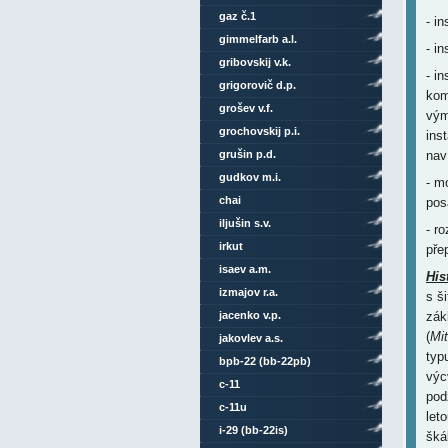
gaz č.1
- i
gimmelfarb a.l.
- in
gribovskij v.k.
- i
grigorovič d.p.
kom
grošev v.f.
vým
grochovskij p.i.
ins
grušin p.d.
nav
gudkov m.i.
- m
chai
pos
iljušin s.v.
- r
irkut
pře
isaev a.m.
His
izmajov r.a.
s š
jacenko v.p.
zák
(
Mit
jakovlev a.s.
typ
bpb-22 (bb-22pb)
výc
c-11
pod
c-11u
let
i-29 (bb-22is)
šká