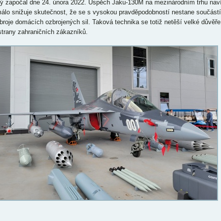
rý započal dne 24. února 2022. Úspěch Jaku-130M na mezinárodním trhu nav
álo snižuje skutečnost, že se s vysokou pravděpodobností nestane součástí
broje domácích ozbrojených sil. Taková technika se totiž netěší velké důvěře
strany zahraničních zákazníků.