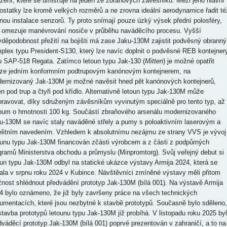
ízení, které se umisťuje na jeden ze zbraňových závěsníků. Mezi jeho hlavní
ostatky lze kromě velkých rozměrů a ne zrovna ideální aerodynamice řadit té
nou instalace senzorů. Ty proto snímají pouze úzký výsek přední polosféry,
 omezuje manévrování nosiče v průběhu naváděcího procesu. Vyšší
vděpodobnost přežití na bojišti má zase Jaku-130M zajistit podvěsný obranný
plex typu President-S130, který lze navíc doplnit o podvěsné REB kontejner
u SAP-518 Regata. Zatímco letoun typu Jak-130 (
Mitten
) je možné opatřit
ze jedním konformním podtrupovým kanónovým kontejnerem, na
ernizovaný Jak-130M je možné navěsit hned pět kanónových kontejnerů,
en pod trup a čtyři pod křídlo. Alternativně letoun typu Jak-130M může
pravovat, díky sdruženým závěsníkům vyvinutým speciálně pro tento typ, až
pum o hmotnosti 100 kg. Součástí zbraňového arsenálu modernizovaného
u-130M se navíc staly naváděné střely a pumy s poloaktivním laserovým a
elitním navedením. Vzhledem k absolutnímu nezájmu ze strany VVS je vývoj
ounu typu Jak-130M financován zčásti výrobcem a z části z podpůrných
gramů Ministerstva obchodu a průmyslu (Minpromtorg). Svůj veřejný debut si
oun typu Jak-130M odbyl na statické ukázce výstavy Armija 2024, která se
ala v srpnu roku 2024 v Kubince. Návštěvníci zmíněné výstavy měli přitom
nost shlédnout předvádění prototyp Jak-130M (bílá 001). Na výstavě Armija
4 bylo oznámeno, že již byly završeny práce na všech technických
umentacích, které jsou nezbytné k stavbě prototypů. Současně bylo sděleno,
stavba prototypů letounu typu Jak-130M již probíhá. V listopadu roku 2025 byl
dváděcí prototyp Jak-130M (bílá 001) poprvé prezentován v zahraničí, a to na