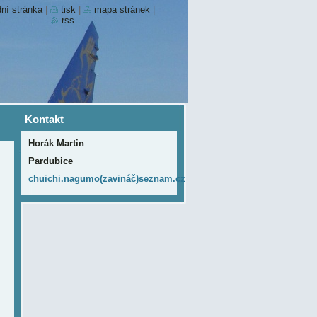
ní stránka
|
tisk
|
mapa stránek
|
rss
Kontakt
Horák Martin
Pardubice
chuichi.nagumo(zavináč)seznam.cz