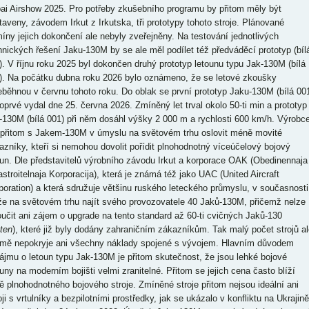
ai Airshow 2025. Pro potřeby zkušebního programu by přitom měly být
taveny, závodem Irkut z Irkutska, tři prototypy tohoto stroje. Plánované
míny jejich dokončení ale nebyly zveřejněny. Na testování jednotlivých
hnických řešení Jaku-130M by se ale měl podílet též předváděcí prototyp (bíl
). V říjnu roku 2025 byl dokončen druhý prototyp letounu typu Jak-130M (bílá
). Na počátku dubna roku 2026 bylo oznámeno, že se letové zkoušky
eběhnou v červnu tohoto roku. Do oblak se první prototyp Jaku-130M (bílá 00
oprvé vydal dne 25. června 2026. Zmíněný let trval okolo 50-ti min a prototyp
-130M (bílá 001) při něm dosáhl výšky 2 000 m a rychlosti 600 km/h. Výrobc
přitom s Jakem-130M v úmyslu na světovém trhu oslovit méně movité
azníky, kteří si nemohou dovolit pořídit plnohodnotný víceúčelový bojový
oun. Dle představitelů výrobního závodu Irkut a korporace OAK (Obedinennaja
astroitelnaja Korporacija), která je známá též jako UAC (United Aircraft
poration) a která sdružuje většinu ruského leteckého průmyslu, v současnosti
e na světovém trhu najít svého provozovatele 40 Jaků-130M, přičemž nelze
oučit ani zájem o upgrade na tento standard až 60-ti cvičných Jaků-130
ten
), které již byly dodány zahraničním zákazníkům. Tak malý počet strojů al
jmě nepokryje ani všechny náklady spojené s vývojem. Hlavním důvodem
ájmu o letoun typu Jak-130M je přitom skutečnost, že jsou lehké bojové
ouny na moderním bojišti velmi zranitelné. Přitom se jejich cena často blíží
ě plnohodnotného bojového stroje. Zmíněné stroje přitom nejsou ideální ani
ji s vrtulníky a bezpilotními prostředky, jak se ukázalo v konfliktu na Ukrajině