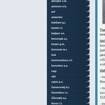
alexejev s.m.
antonov o.k.
avf
aviavnito
bakšaev g.i.
bartini r.l.
Ty
beljaev v.n.
leh
bereznjak a.j.
Urč
berjev g.m.
for
bisnovat m.r.
(pa
jak
bok
cíl
bolchovitinov v.f.
vzd
borovkov a.a.
Odl
cagi
ckb
- i
Mod
cybin p.v.
čeranovskij b.i.
- r
sys
četverikov i.v.
S13
čiževskij v.a.
florov i.f.
- i