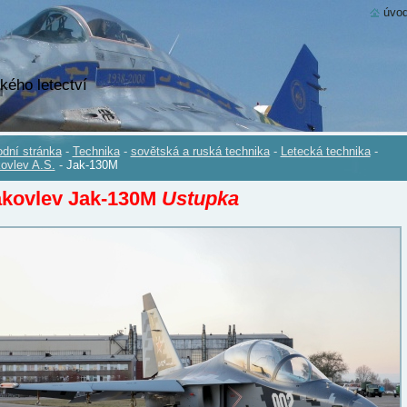
úvod
kého letectví
dní stránka
-
Technika
-
sovětská a ruská technika
-
Letecká technika
-
ovlev A.S.
-
Jak-130M
akovlev Jak-130M
Ustupka