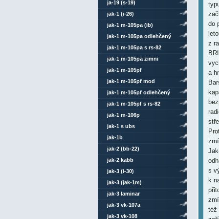
ja-19 (s-19)
typ
zač
jak-1 (i-26)
do 
jak-1 m-105pa (ib)
let
jak-1 m-105pa odlehčený
z r
jak-1 m-105pa s rs-82
BRL
jak-1 m-105pa zimni
vyc
jak-1 m-105pf
a h
jak-1 m-105pf mod
Bar
kap
jak-1 m-105pf odlehčený
bez
jak-1 m-105pf s rs-82
rad
jak-1 m-106p
stř
jak-1 s ubs
Pro
jak-1b
zmí
jak-2 (bb-22)
Jak
jak-2 kabb
odh
s v
jak-3 (i-30)
k n
jak-3 (jak-1m)
při
jak-3 laminar
zmí
jak-3 vk-107a
též
jak-3 vk-108