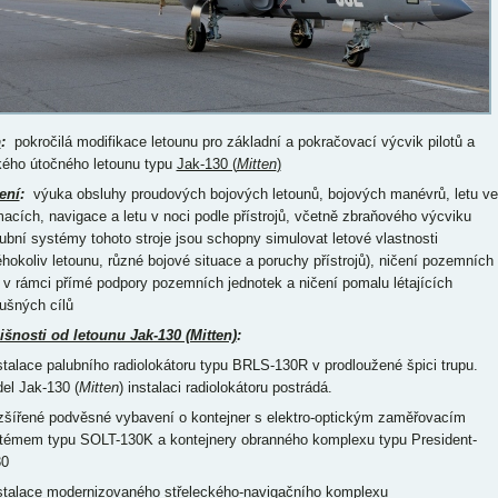
p
:
pokročilá modifikace letounu pro základní a pokračovací výcvik pilotů a
kého útočného letounu typu
Jak-130 (
Mitten
)
ení
:
výuka obsluhy proudových bojových letounů, bojových manévrů, letu ve
macích, navigace a letu v noci podle přístrojů, včetně zbraňového výcviku
lubní systémy tohoto stroje jsou schopny simulovat letové vlastnosti
éhokoliv letounu, různé bojové situace a poruchy přístrojů), ničení pozemních
ů v rámci přímé podpory pozemních jednotek a ničení pomalu létajících
ušných cílů
išnosti od letounu Jak-130 (Mitten)
:
nstalace palubního radiolokátoru typu BRLS-130R v prodloužené špici trupu.
el Jak-130 (
Mitten
) instalaci radiolokátoru postrádá.
ozšířené podvěsné vybavení o kontejner s elektro-optickým zaměřovacím
témem typu SOLT-130K a kontejnery obranného komplexu typu President-
0
nstalace modernizovaného střeleckého-navigačního komplexu