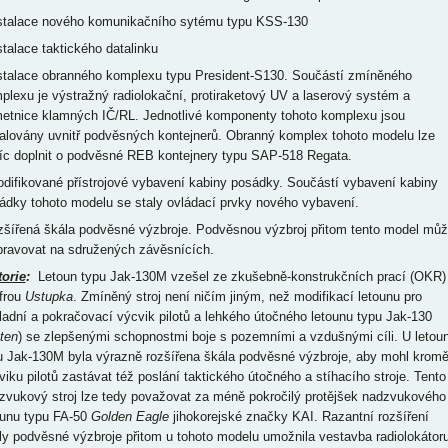
nstalace nového komunikačního sytému typu KSS-130
stalace taktického datalinku
nstalace obranného komplexu typu President-S130. Součástí zmíněného
plexu je výstražný radiolokační, protiraketový UV a laserový systém a
etnice klamných IČ/RL. Jednotlivé komponenty tohoto komplexu jsou
talovány uvnitř podvěsných kontejnerů. Obranný komplex tohoto modelu lze
íc doplnit o podvěsné REB kontejnery typu SAP-518 Regata.
odifikované přístrojové vybavení kabiny posádky. Součástí vybavení kabiny
ádky tohoto modelu se staly ovládací prvky nového vybavení.
ozšířená škála podvěsné výzbroje. Podvěsnou výzbroj přitom tento model mů
pravovat na sdružených závěsnících.
torie
:
Letoun typu Jak-130M vzešel ze zkušebně-konstrukčních prací (OKR)
ifrou
Ustupka
. Zmíněný stroj není ničím jiným, než modifikací letounu pro
ladní a pokračovací výcvik pilotů a lehkého útočného letounu typu Jak-130
ten
) se zlepšenými schopnostmi boje s pozemními a vzdušnými cíli. U letou
u Jak-130M byla výrazně rozšířena škála podvěsné výzbroje, aby mohl krom
viku pilotů zastávat též poslání taktického útočného a stíhacího stroje. Tento
zvukový stroj lze tedy považovat za méně pokročilý protějšek nadzvukového
ounu typu FA-50
Golden Eagle
jihokorejské značky KAI. Razantní rozšíření
ly podvěsné výzbroje přitom u tohoto modelu umožnila vestavba radiolokátor