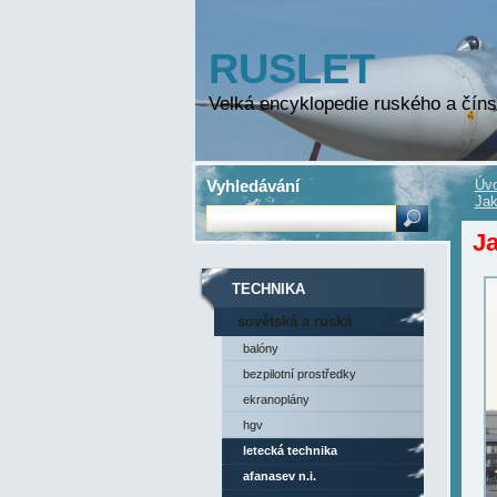
RUSLET
Velká encyklopedie ruského a číns
Vyhledávání
Úvo
Jak
J
TECHNIKA
sovětská a ruská
technika
balóny
bezpilotní prostředky
ekranoplány
hgv
letecká technika
afanasev n.i.