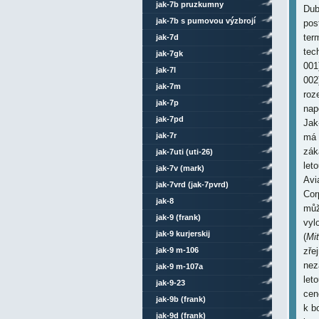
jak-7b pruzkumny
Dub
jak-7b s pumovou výzbrojí
pos
ter
jak-7d
tec
jak-7gk
001
jak-7l
002
jak-7m
roz
jak-7p
nap
jak-7pd
Jak
jak-7r
má 
zák
jak-7uti (uti-26)
let
jak-7v (mark)
Avi
jak-7vrd (jak-7pvrd)
Cor
jak-8
můž
jak-9 (frank)
vyl
jak-9 kurjerskij
(
Mit
jak-9 m-106
zře
nez
jak-9 m-107a
let
jak-9-23
cen
jak-9b (frank)
k bo
jak-9d (frank)