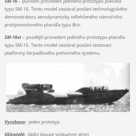
SM-16
– původní provedení jediného prototypu plavidla
typu SM-16. Tento model zastával poslání technologického
demonstrátoru aerodynamicky odlehčeného námořního
protiponorkového plavidla typu
Briz
.
SM-16st
– pozdější provedení jediného prototypu plavidla
typu SM-16. Tento model zastával poslání testovací
platformy čerpadlového pohonného systému.
Vyrobeno
:
jeden prototyp
Uživatelé
:
žádní (pouze výzkumný stroj)