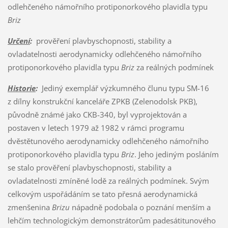
odlehčeného námořního protiponorkového plavidla typu
Briz
Určení
:
prověření plavbyschopnosti, stability a
ovladatelnosti aerodynamicky odlehčeného námořního
protiponorkového plavidla typu
Briz
za reálných podmínek
Historie
:
Jediný exemplář výzkumného člunu typu SM-16
z dílny konstrukční kanceláře ZPKB (Zelenodolsk PKB),
původně známé jako CKB-340, byl vyprojektován a
postaven v letech 1979 až 1982 v rámci programu
dvěstětunového aerodynamicky odlehčeného námořního
protiponorkového plavidla typu
Briz
. Jeho jediným posláním
se stalo prověření plavbyschopnosti, stability a
ovladatelnosti zmíněné lodě za reálných podmínek. Svým
celkovým uspořádáním se tato přesná aerodynamická
zmenšenina
Brizu
nápadně podobala o poznání menším a
lehčím technologickým demonstrátorům padesátitunového