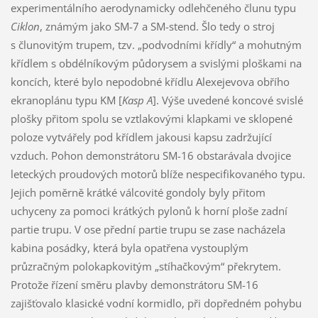
experimentálního aerodynamicky odlehčeného člunu typu
Ciklon
, známým jako SM-7 a SM-stend. Šlo tedy o stroj
s člunovitým trupem, tzv. „podvodními křídly“ a mohutným
křídlem s obdélníkovým půdorysem a svislými ploškami na
koncích, které bylo nepodobné křídlu Alexejevova obřího
ekranoplánu typu KM [
Kasp A
]. Výše uvedené koncové svislé
plošky přitom spolu se vztlakovými klapkami ve sklopené
poloze vytvářely pod křídlem jakousi kapsu zadržující
vzduch. Pohon demonstrátoru SM-16 obstarávala dvojice
leteckých proudových motorů blíže nespecifikovaného typu.
Jejich poměrně krátké válcovité gondoly byly přitom
uchyceny za pomoci krátkých pylonů k horní ploše zadní
partie trupu. V ose přední partie trupu se zase nacházela
kabina posádky, která byla opatřena vystouplým
průzračným polokapkovitým „stíhačkovým“ překrytem.
Protože řízení směru plavby demonstrátoru SM-16
zajišťovalo klasické vodní kormidlo, při dopředném pohybu