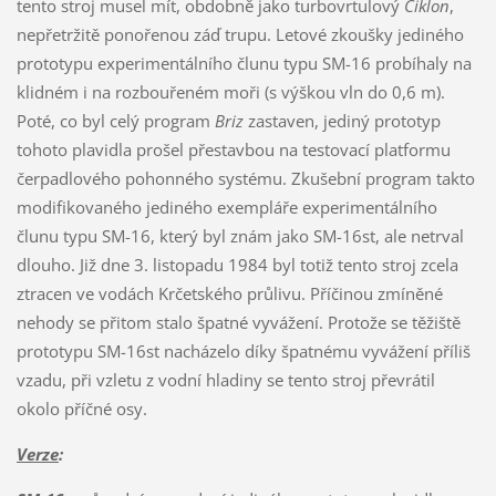
tento stroj musel mít, obdobně jako turbovrtulový
Ciklon
,
nepřetržitě ponořenou záď trupu. Letové zkoušky jediného
prototypu experimentálního člunu typu SM-16 probíhaly na
klidném i na rozbouřeném moři (s výškou vln do 0,6 m).
Poté, co byl celý program
Briz
zastaven, jediný prototyp
tohoto plavidla prošel přestavbou na testovací platformu
čerpadlového pohonného systému. Zkušební program takto
modifikovaného jediného exempláře experimentálního
člunu typu SM-16, který byl znám jako SM-16st, ale netrval
dlouho. Již dne 3. listopadu 1984 byl totiž tento stroj zcela
ztracen ve vodách Krčetského průlivu. Příčinou zmíněné
nehody se přitom stalo špatné vyvážení. Protože se těžiště
prototypu SM-16st nacházelo díky špatnému vyvážení příliš
vzadu, při vzletu z vodní hladiny se tento stroj převrátil
okolo příčné osy.
Verze
: